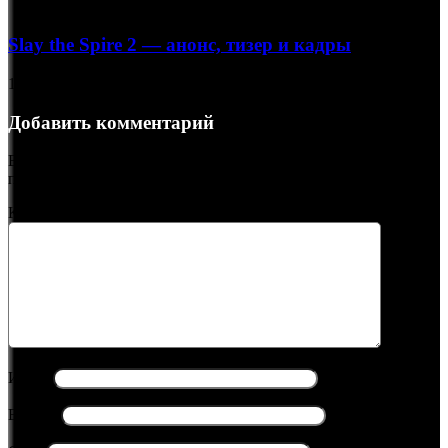
Slay the Spire 2 — анонс, тизер и кадры
12.04.2024
Добавить комментарий
Ваш адрес email не будет опубликован.
Обязательные поля
помечены
*
Комментарий
*
Имя
*
Email
*