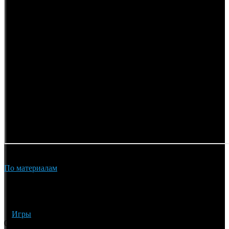
По материалам
Нажмите, чтобы оценить этот фильм!
[Итого:
0
Средняя:
0
]
Теги
Игры
03.09.2024