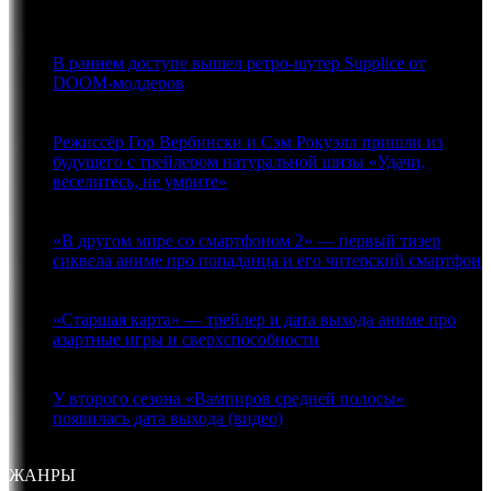
31.07.2026
В раннем доступе вышел ретро-шутер Supplice от
DOOM-моддеров
10.04.2023
Режиссёр Гор Вербински и Сэм Рокуэлл пришли из
будущего с трейлером натуральной шизы «Удачи,
веселитесь, не умрите»
13.11.2025
«В другом мире со смартфоном 2» — первый тизер
сиквела аниме про попаданца и его читерский смартфон
28.11.2022
«Старшая карта» — трейлер и дата выхода аниме про
азартные игры и сверхспособности
22.11.2022
У второго сезона «Вампиров средней полосы»
появилась дата выхода (видео)
20.10.2022
ЖАНРЫ