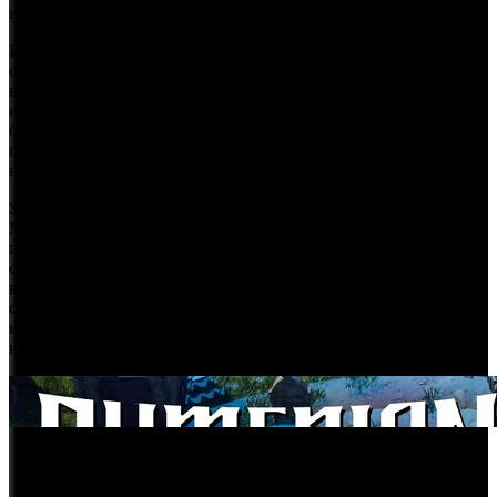
несколько месяцев назад.
И как знать, сможет ли задержаться на работе вторая половина
студии. За несколько часов с момента выхода игра собрала
всего 31 отзыв и пик в 109 одновременных игроков в Steam,
но это ведь и не какой-то невероятно ожидаемый AAA-
блокбастер — есть небольшой шанс, что аудитория будет
подключаться постепенно… но пока результаты
не обнадёживают.
Sumerian Six продолжает дело недавно закрытой студии
Mimimi (Shadow Tactics: Blades of the Shogun, Desperados III
и Shadow Gambit) и предлагает всем поклонникам жанра как
следует попортить жизнь нацистам в мире альтернативной,
куда более странной Второй мировой — такой, где
существуют девушки-невидимки, медведи-оборотни, демоны
и прочая паранормальная дичь, часть из которой окажется
на стороне героев, а часть — на стороне сил зла.