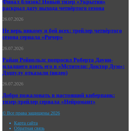
Новый
Финал близок! Новый тизер «Укрытия»
трейлер
тизер
раскрыл дату выхода четвёртого сезона
«Укрытия»
раскрыл
Не
26.07.2026
дату
верь
выхода
никому
Не верь никому и бей всех: трейлер четвёртого
четвёртого
и
сезона сериала «Ричер»
сезона
бей
всех:
Райан
26.07.2026
трейлер
Рейнольдс
четвёртого
попросил
Райан Рейнольдс попросил Роберта Дауни-
сезона
Роберта
младшего взять его в «Мстители: Доктор Дум»:
сериала
Дауни-
«Ричер»
Дэдпулу отказали (видео)
младшего
взять
Добро
26.07.2026
его
пожаловать
в
в
Добро пожаловать в настоящий киберпанк:
«Мстители:
настоящий
Доктор
тизер-трейлер сериала «Нейромант»
киберпанк:
Дум»:
тизер-
Дэдпулу
© Все права защищены 2026
трейлер
отказали
сериала
(видео)
Карта сайта
«Нейромант»
Обратная связь