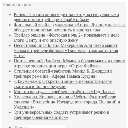
Новинки кино
Роберт Паттинсон выходит на охоту за сексуальными
девиантами в трейлере «Праймтайма»
Финальный трейлер ужастика «Астрал 6: они уже здесь»
обещает полностью изменить правила игры
Трейлер экшена «Жестокая ночь 2» показывает в деле
злого Санту и его опасную жену
Несостоявшийся Блэйд Махершала Али резво машет
мечом в трейлере фильма «Твоя мать, твоя мать, твоя
мать»
Позеленевший Джейсон Момоа и боевая магия в первом
отрывке экранизации игры «Стрит Файтер»
Стильный богатей-грабитель Майкл Б. Джордан в
трейлере ремейка «Аферы Томаса Крауна»
«Джуманджи: Открытый мир» в первом трейлере
скатился в полное безумие
Милота вернулась: трейлер четвёртого «Тед Лассо»
Ходченкова, Колокольников и Чеботарёв в трейлере
сиквела «Волшебник Изумрудного города. Великий и
Ужасный»
Три универсальных солдата устраивают резню в
трейлере боевика «Натиск»