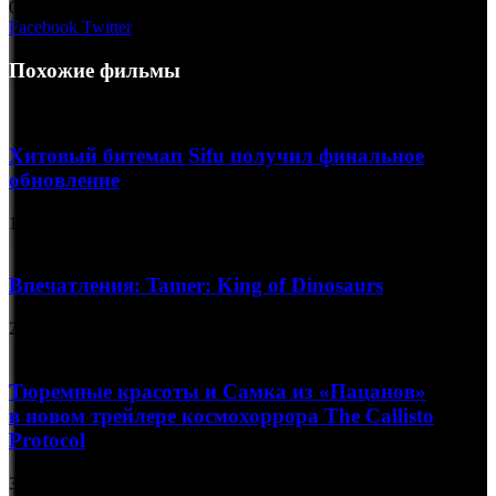
0
157
LinkedIn
Pinterest
Вконтакте
Одноклассники
Skype
WhatsApp
Telegram
Viber
Facebook
Twitter
Похожие фильмы
Хитовый битемап Sifu получил финальное
обновление
11.09.2023
Впечатления: Tamer: King of Dinosaurs
24.07.2026
Тюремные красоты и Самка из «Пацанов»
в новом трейлере космохоррора The Callisto
Protocol
30.09.2022