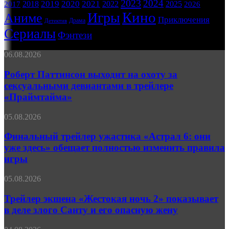
2023
2024
2019
2020
2021
2018
2022
2025
2017
2026
Кино
Игры
Аниме
Приключения
Драма
Детектив
Сериалы
Фэнтези
Роберт
06.08.2026
Паттинсон
выходит
Роберт Паттинсон выходит на охоту за
на
сексуальными девиантами в трейлере
охоту
«Праймтайма»
за
сексуальными
Финальный
05.08.2026
девиантами
трейлер
в
ужастика
Финальный трейлер ужастика «Астрал 6: они
трейлере
«Астрал
«Праймтайма»
уже здесь» обещает полностью изменить правила
6:
игры
они
уже
Трейлер
05.08.2026
здесь»
экшена
обещает
«Жестокая
Трейлер экшена «Жестокая ночь 2» показывает
полностью
ночь 2»
изменить
в деле злого Санту и его опасную жену
показывает
правила
в
игры