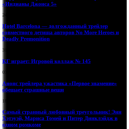
экшен
авторы
«Индианы Джонса 5»
в
аниме
тизере
о
Hotel
24.09.2023
«Индианы
Князе
Barcelona
Джонса
Тьмы,
—
Hotel Barcelona — долгожданный трейлер
5»
переродившемся
долгожданный
совместного детища авторов No More Heroes и
десятилетним
трейлер
мальчиком
Deadly Premonition
совместного
детища
КГ
31.10.2024
авторов
играет:
No More
Игровой
КГ играет: Игровой коллаж № 145
Heroes
коллаж
и
№
Deadly
Анонс
03.01.2024
145
Premonition
трейлера
ужастика
Анонс трейлера ужастика «Первое знамение»
«Первое
обещает страшные вещи
знамение»
обещает
Самый
18.08.2023
страшные
странный
вещи
любовный
Самый странный любовный треугольник! Энн
треугольник!
Хэтэуэй, Мариса Томей и Питер Динклэйдж в
Энн
одном ромкоме
Хэтэуэй,