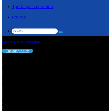
Трейлеры сериалов
Форум
Искать
Главная
/
Трейлеры игр
/
Вышла тактика в реальном времени
Sumerian Six — премьерный трейлер
Трейлеры игр
Вышла тактика в реальном времени
Sumerian Six — премьерный трейлер
03.09.2024
0
157
Тактики в реальном времени живы!.. Пока. Добралась
до релиза игра
Sumerian Six
от замечательного издательства
Devolver Digital и студии Artificer, половину работников
которой теперь гарантированно уволят — о грядущем
с релизом игры сокращении команду предупредили ещё