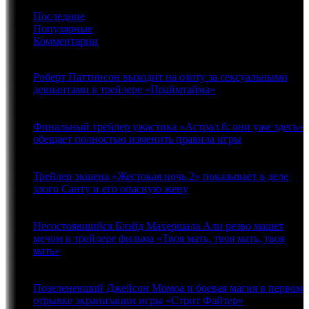
Мариса
Последние
Томей
Популярные
и
Комментарии
Питер
Динклэйдж
в
Роберт Паттинсон выходит на охоту за сексуальными
одном
девиантами в трейлере «Праймтайма»
ромкоме
06.08.2026
Финальный трейлер ужастика «Астрал 6: они уже здесь»
обещает полностью изменить правила игры
05.08.2026
Трейлер экшена «Жестокая ночь 2» показывает в деле
злого Санту и его опасную жену
05.08.2026
Несостоявшийся Блэйд Махершала Али резво машет
мечом в трейлере фильма «Твоя мать, твоя мать, твоя
мать»
04.08.2026
Позеленевший Джейсон Момоа и боевая магия в первом
отрывке экранизации игры «Стрит Файтер»