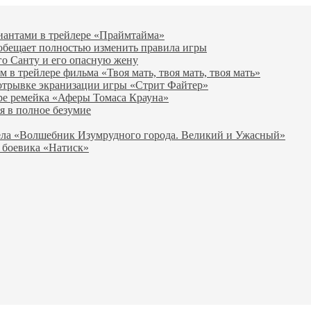
виантами в трейлере «Праймтайма»
 обещает полностью изменить правила игры
го Санту и его опасную жену
в трейлере фильма «Твоя мать, твоя мать, твоя мать»
отрывке экранизации игры «Стрит Файтер»
ре ремейка «Аферы Томаса Крауна»
я в полное безумие
вела «Волшебник Изумрудного города. Великий и Ужасный»
 боевика «Натиск»