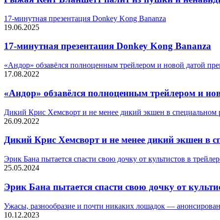
17-минутная презентация Donkey Kong Bananza
19.06.2025
17-минутная презентация Donkey Kong Bananza
«Андор» обзавёлся полноценным трейлером и новой датой пр
17.08.2022
«Андор» обзавёлся полноценным трейлером и но
Дикий Крис Хемсворт и не менее дикий экшен в специальном 
26.09.2022
Дикий Крис Хемсворт и не менее дикий экшен в с
Эрик Бана пытается спасти свою дочку от культистов в трейле
25.05.2024
Эрик Бана пытается спасти свою дочку от культи
Ужасы, разнообразие и почти никаких лошадок — анонсирован ме
10.12.2023