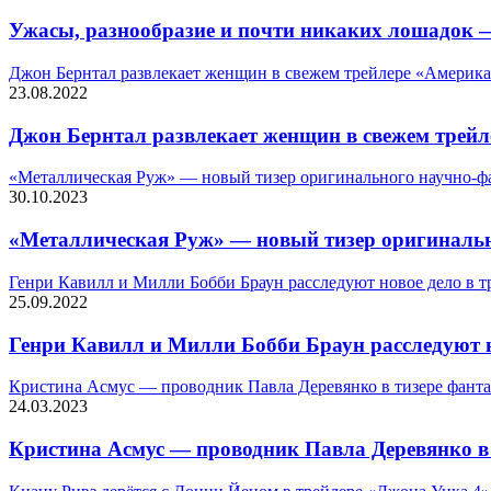
Ужасы, разнообразие и почти никаких лошадок — 
Джон Бернтал развлекает женщин в свежем трейлере «Америк
23.08.2022
Джон Бернтал развлекает женщин в свежем трей
«Металлическая Руж» — новый тизер оригинального научно-фа
30.10.2023
«Металлическая Руж» — новый тизер оригинальн
Генри Кавилл и Милли Бобби Браун расследуют новое дело в 
25.09.2022
Генри Кавилл и Милли Бобби Браун расследуют н
Кристина Асмус — проводник Павла Деревянко в тизере фант
24.03.2023
Кристина Асмус — проводник Павла Деревянко в