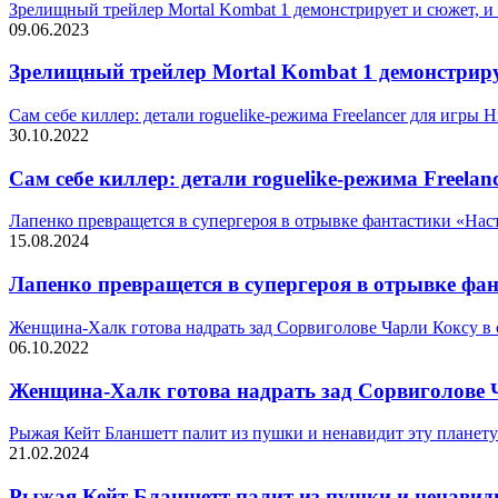
Зрелищный трейлер Mortal Kombat 1 демонстрирует и сюжет, и
09.06.2023
Зрелищный трейлер Mortal Kombat 1 демонстриру
Сам себе киллер: детали roguelike-режима Freelancer для игры H
30.10.2022
Сам себе киллер: детали roguelike-режима Freelan
Лапенко превращется в супергероя в отрывке фантастики «На
15.08.2024
Лапенко превращется в супергероя в отрывке фа
Женщина-Халк готова надрать зад Сорвиголове Чарли Коксу в 
06.10.2022
Женщина-Халк готова надрать зад Сорвиголове Ч
Рыжая Кейт Бланшетт палит из пушки и ненавидит эту планету
21.02.2024
Рыжая Кейт Бланшетт палит из пушки и ненавидит