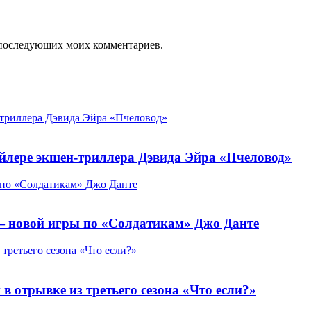
ля последующих моих комментариев.
-триллера Дэвида Эйра «Пчеловод»
йлере экшен-триллера Дэвида Эйра «Пчеловод»
ы по «Солдатикам» Джо Данте
n — новой игры по «Солдатикам» Джо Данте
третьего сезона «Что если?»
в отрывке из третьего сезона «Что если?»