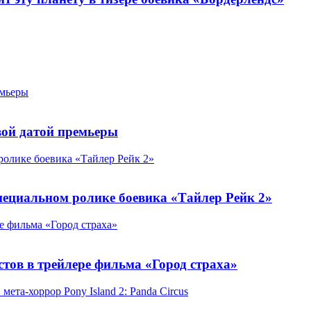
емьеры
вой датой премьеры
ролике боевика «Тайлер Рейк 2»
пециальном ролике боевика «Тайлер Рейк 2»
ре фильма «Город страха»
стов в трейлере фильма «Город страха»
та-хоррор Pony Island 2: Panda Circus