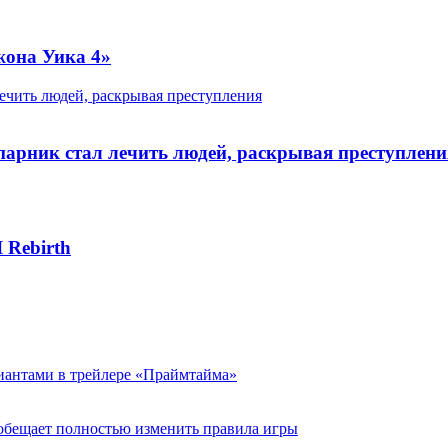
жона Уика 4»
лечить людей, раскрывая преступления
парник стал лечить людей, раскрывая преступлени
 Rebirth
виантами в трейлере «Праймтайма»
 обещает полностью изменить правила игры