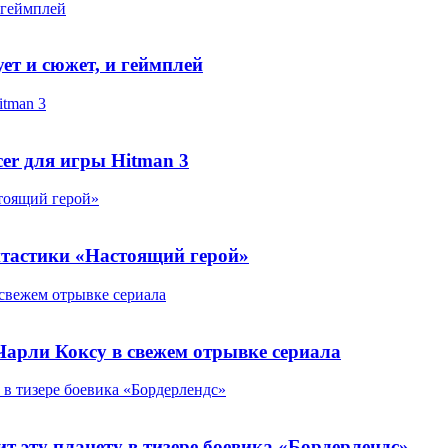
 геймплей
ет и сюжет, и геймплей
itman 3
cer для игры Hitman 3
стоящий герой»
нтастики «Настоящий герой»
свежем отрывке сериала
арли Коксу в свежем отрывке сериала
 в тизере боевика «Бордерлендс»
 эту планету в тизере боевика «Бордерлендс»