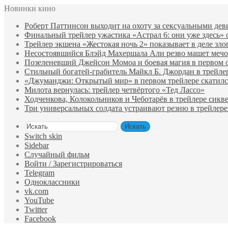
Новинки кино
Роберт Паттинсон выходит на охоту за сексуальными де
Финальный трейлер ужастика «Астрал 6: они уже здесь»
Трейлер экшена «Жестокая ночь 2» показывает в деле зло
Несостоявшийся Блэйд Махершала Али резво машет мечом 
Позеленевший Джейсон Момоа и боевая магия в первом 
Стильный богатей-грабитель Майкл Б. Джордан в трейле
«Джуманджи: Открытый мир» в первом трейлере скатилс
Милота вернулась: трейлер четвёртого «Тед Лассо»
Ходченкова, Колокольников и Чеботарёв в трейлере сик
Три универсальных солдата устраивают резню в трейлере
Искать
Switch skin
Sidebar
Случайный фильм
Войти / Зарегистрироваться
Telegram
Одноклассники
vk.com
YouTube
Twitter
Facebook