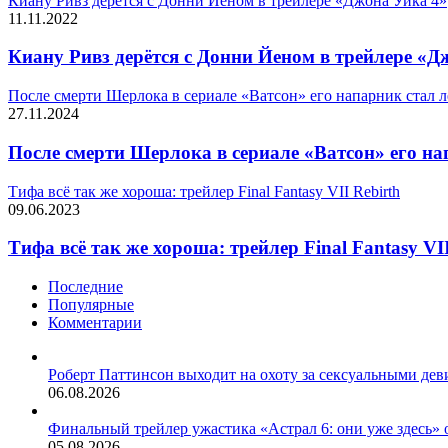
Киану Ривз дерётся с Донни Йеном в трейлере «Джона Уика 4»
11.11.2022
Киану Ривз дерётся с Донни Йеном в трейлере «Д
После смерти Шерлока в сериале «Ватсон» его напарник стал 
27.11.2024
После смерти Шерлока в сериале «Ватсон» его на
Тифа всё так же хороша: трейлер Final Fantasy VII Rebirth
09.06.2023
Тифа всё так же хороша: трейлер Final Fantasy VII
Последние
Популярные
Комментарии
Роберт Паттинсон выходит на охоту за сексуальными де
06.08.2026
Финальный трейлер ужастика «Астрал 6: они уже здесь»
05.08.2026