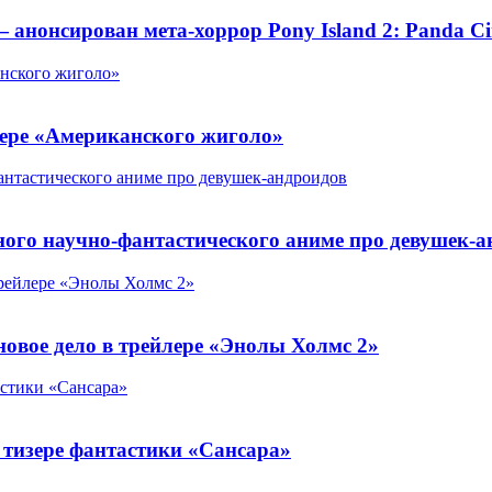
анонсирован мета-хоррор Pony Island 2: Panda Ci
анского жиголо»
лере «Американского жиголо»
нтастического аниме про девушек-андроидов
ого научно-фантастического аниме про девушек-а
трейлере «Энолы Холмс 2»
овое дело в трейлере «Энолы Холмс 2»
астики «Сансара»
 тизере фантастики «Сансара»