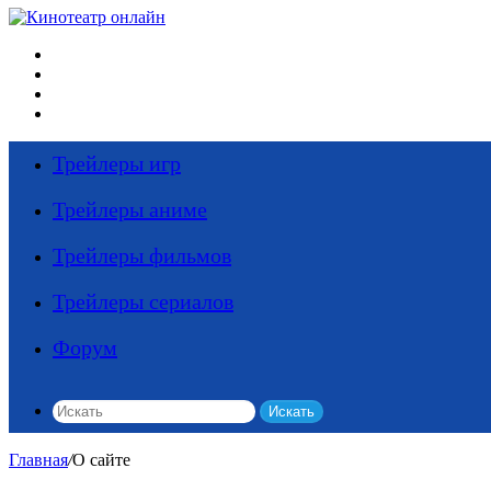
Меню
Искать
Switch skin
Войти
Трейлеры игр
Трейлеры аниме
Трейлеры фильмов
Трейлеры сериалов
Форум
Искать
Главная
/
О сайте