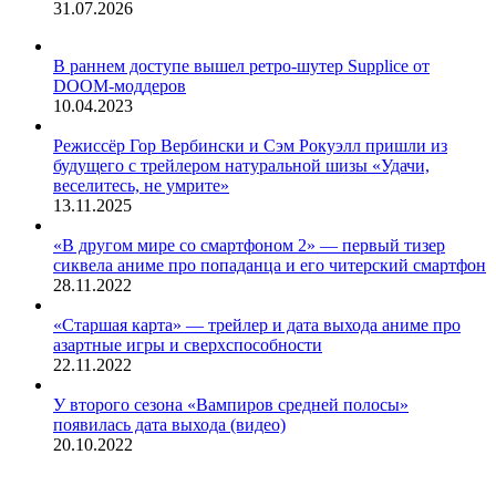
31.07.2026
В раннем доступе вышел ретро-шутер Supplice от
DOOM-моддеров
10.04.2023
Режиссёр Гор Вербински и Сэм Рокуэлл пришли из
будущего с трейлером натуральной шизы «Удачи,
веселитесь, не умрите»
13.11.2025
«В другом мире со смартфоном 2» — первый тизер
сиквела аниме про попаданца и его читерский смартфон
28.11.2022
«Старшая карта» — трейлер и дата выхода аниме про
азартные игры и сверхспособности
22.11.2022
У второго сезона «Вампиров средней полосы»
появилась дата выхода (видео)
20.10.2022
ЖАНРЫ