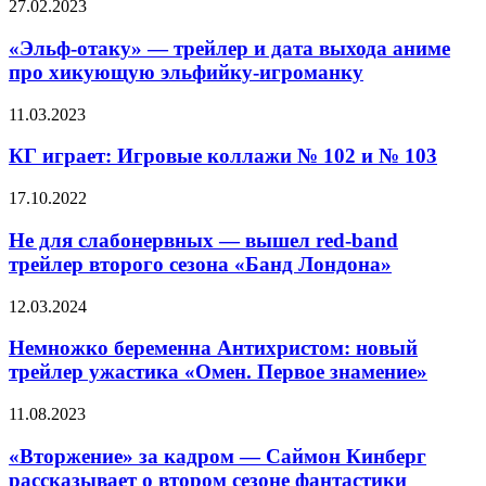
«Эльф-
27.02.2023
Аарона
отаку»
Соркина
—
«Эльф-отаку» — трейлер и дата выхода аниме
«Социальная
трейлер
расплата»
про хикующую эльфийку-игроманку
и
дата
КГ
11.03.2023
выхода
играет:
аниме
Игровые
КГ играет: Игровые коллажи № 102 и № 103
про
коллажи
хикующую
№
Не
17.10.2022
эльфийку-
102
для
игроманку
и
слабонервных
Не для слабонервных — вышел red-band
№
—
трейлер второго сезона «Банд Лондона»
103
вышел
red-
Немножко
12.03.2024
band
беременна
трейлер
Антихристом:
Немножко беременна Антихристом: новый
второго
новый
трейлер ужастика «Омен. Первое знамение»
сезона
трейлер
«Банд
ужастика
Лондона»
«Вторжение»
11.08.2023
«Омен.
за
Первое
кадром
«Вторжение» за кадром — Саймон Кинберг
знамение»
—
рассказывает о втором сезоне фантастики