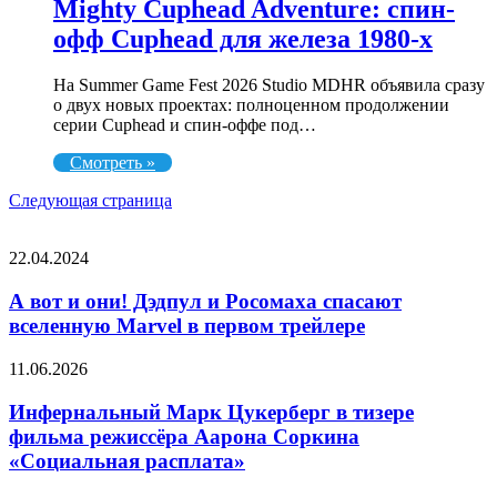
Mighty Cuphead Adventure: спин-
офф Cuphead для железа 1980-х
На Summer Game Fest 2026 Studio MDHR объявила сразу
о двух новых проектах: полноценном продолжении
серии Cuphead и спин-оффе под…
Смотреть »
Следующая страница
СЛУЧАЙНЫЕ ФИЛЬМЫ
А
22.04.2024
вот
и
А вот и они! Дэдпул и Росомаха спасают
они!
вселенную Marvel в первом трейлере
Дэдпул
и
Инфернальный
11.06.2026
Росомаха
Марк
спасают
Цукерберг
Инфернальный Марк Цукерберг в тизере
вселенную
в
фильма режиссёра Аарона Соркина
Marvel
тизере
в
«Социальная расплата»
фильма
первом
режиссёра
трейлере