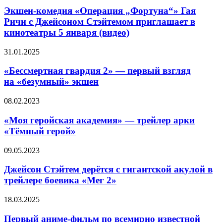
квеста
«Операция
Экшен-комедия «Операция „Фортуна“» Гая
от
„Фортуна“»
Ричи с Джейсоном Стэйтемом приглашает в
авторов
Гая
Myst
кинотеатры 5 января (видео)
Ричи
с
«Бессмертная
31.01.2025
Джейсоном
гвардия
Стэйтемом
2» —
«Бессмертная гвардия 2» — первый взгляд
приглашает
первый
в
на «безумный» экшен
взгляд
кинотеатры
на «безумный»
5
«Моя
08.02.2023
экшен
января
геройская
(видео)
академия»
«Моя геройская академия» — трейлер арки
—
«Тёмный герой»
трейлер
арки
Джейсон
09.05.2023
«Тёмный
Стэйтем
герой»
дерётся
Джейсон Стэйтем дерётся с гигантской акулой в
с
трейлере боевика «Мег 2»
гигантской
акулой
Первый
18.03.2025
в
аниме-
трейлере
фильм
Первый аниме-фильм по всемирно известной
боевика