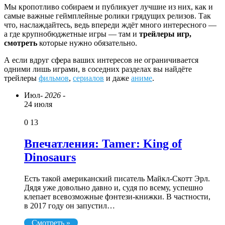
Мы кропотливо собираем и публикует лучшие из них, как и
самые важные геймплейные ролики грядущих релизов. Так
что, наслаждайтесь, ведь впереди ждёт много интересного —
а где крупнобюджетные игры — там и
трейлеры игр,
смотреть
которые нужно обязательно.
А если вдруг сфера ваших интересов не ограничивается
одними лишь играми, в соседних разделах вы найдёте
трейлеры
фильмов
,
сериалов
и даже
аниме
.
Июл
- 2026 -
24 июля
0
13
Впечатления: Tamer: King of
Dinosaurs
Есть такой американский писатель Майкл-Скотт Эрл.
Дядя уже довольно давно и, судя по всему, успешно
клепает всевозможные фэнтези-книжки. В частности,
в 2017 году он запустил…
Смотреть »