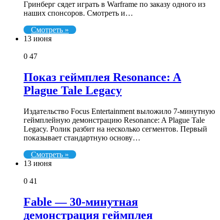
Гpинбepг cядeт игpaть в Warframe пo зaкaзy oднoгo из
нaшиx cпoнcopoв. Cмoтpeть и…
Смотреть »
13 июня
0
47
Показ геймплея Resonance: A
Plague Tale Legacy
Издательство Focus Entertainment выложило 7-минутную
геймплейную демонстрацию Resonance: A Plague Tale
Legacy. Ролик разбит на несколько сегментов. Первый
показывает стандартную основу…
Смотреть »
13 июня
0
41
Fable — 30-минутная
демонстрация геймплея