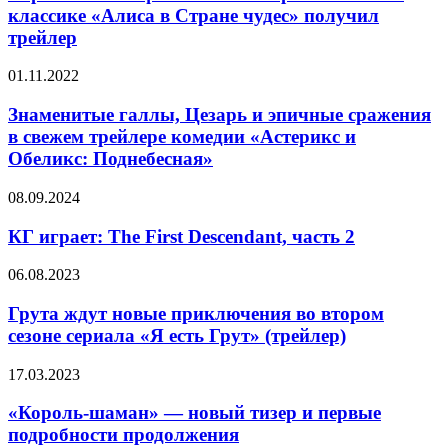
по
классике «Алиса в Стране чудес» получил
«Мег
всемирно
2»
трейлер
известной
классике
Знаменитые
01.11.2022
«Алиса
галлы,
в
Цезарь
Знаменитые галлы, Цезарь и эпичные сражения
Стране
и
чудес»
в свежем трейлере комедии «Астерикс и
эпичные
получил
Обеликс: Поднебесная»
сражения
трейлер
в
КГ
08.09.2024
свежем
играет:
трейлере
The
КГ играет: The First Descendant, часть 2
комедии
First
«Астерикс
Descendant,
и
Грута
06.08.2023
часть
Обеликс:
ждут
2
Поднебесная»
новые
Грута ждут новые приключения во втором
приключения
сезоне сериала «Я есть Грут» (трейлер)
во
втором
«Король-
17.03.2023
сезоне
шаман»
сериала
—
«Король-шаман» — новый тизер и первые
«Я
новый
подробности продолжения
есть
тизер