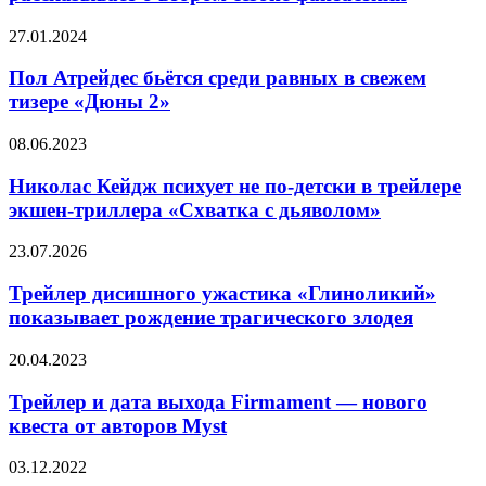
Саймон
Кинберг
Пол
27.01.2024
рассказывает
Атрейдес
о
бьётся
Пол Атрейдес бьётся среди равных в свежем
втором
среди
тизере «Дюны 2»
сезоне
равных
фантастики
в
Николас
08.06.2023
свежем
Кейдж
тизере
психует
Николас Кейдж психует не по-детски в трейлере
«Дюны
не
экшен-триллера «Схватка с дьяволом»
2»
по-
детски
Трейлер
23.07.2026
в
дисишного
трейлере
ужастика
Трейлер дисишного ужастика «Глиноликий»
экшен-
«Глиноликий»
показывает рождение трагического злодея
триллера
показывает
«Схватка
рождение
с
Трейлер
20.04.2023
трагического
дьяволом»
и
злодея
дата
Трейлер и дата выхода Firmament — нового
выхода
квеста от авторов Myst
Firmament
—
Экшен-
03.12.2022
нового
комедия