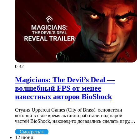
0
32
Magicians: The Devil’s Deal —
волшебный FPS от менее
известных авторов BioShock
Студия Uppercut Games (City of Brass), основатели
которой в своё время активно работали над парой
частей BioShock, наконец-то догадались сделать игру,…
Смотреть »
12 июня