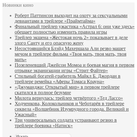
Новинки кино
Роберт Паттинсон выходит на охоту за сексуальными
девиантами в трейлере «Праймтайма»
Финальный трейлер ужастика «Астрал 6: они уже здесь»
обещает полностью изменить правила игры
Трейлер экшена «Жестокая ночь 2» показывает в деле
злого Санту и его опасную жену
Несостоявшийся Блэйд Махершала Али резво машет
мечом в трейлере фильма «Твоя мать, твоя мать, твоя
мать»
Позеленевший Джейсон Момоа и боевая магия в первом
отрывке экранизации игры «Стрит Файтер»
Стильный богатей-грабитель Майкл Б. Джордан в
трейлере ремейка «Аферы Томаса Крауна»
«Джуманджи: Открытый мир» в первом трейлере
скатился в полное безумие
Милота вернулась: трейлер четвёртого «Тед Лассо»
Ходченкова, Колокольников и Чеботарёв в трейлере
сиквела «Волшебник Изумрудного города. Великий и
Ужасный»
Три универсальных солдата устраивают резню в
трейлере боевика «Натиск»