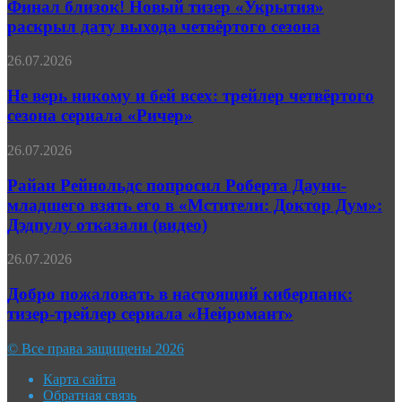
Новый
Финал близок! Новый тизер «Укрытия»
трейлер
тизер
раскрыл дату выхода четвёртого сезона
«Укрытия»
раскрыл
Не
26.07.2026
дату
верь
выхода
никому
Не верь никому и бей всех: трейлер четвёртого
четвёртого
и
сезона сериала «Ричер»
сезона
бей
всех:
Райан
26.07.2026
трейлер
Рейнольдс
четвёртого
попросил
Райан Рейнольдс попросил Роберта Дауни-
сезона
Роберта
младшего взять его в «Мстители: Доктор Дум»:
сериала
Дауни-
«Ричер»
Дэдпулу отказали (видео)
младшего
взять
Добро
26.07.2026
его
пожаловать
в
в
Добро пожаловать в настоящий киберпанк:
«Мстители:
настоящий
Доктор
тизер-трейлер сериала «Нейромант»
киберпанк:
Дум»:
тизер-
Дэдпулу
© Все права защищены 2026
трейлер
отказали
сериала
(видео)
Карта сайта
«Нейромант»
Обратная связь