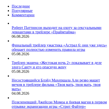
Грут»
и
(трейлер)
Последние
первые
Популярные
подробности
Комментарии
продолжения
Роберт Паттинсон выходит на охоту за сексуальными
девиантами в трейлере «Праймтайма»
06.08.2026
Финальный трейлер ужастика «Астрал 6: они уже здесь»
обещает полностью изменить правила игры
05.08.2026
Трейлер экшена «Жестокая ночь 2» показывает в деле
злого Санту и его опасную жену
05.08.2026
Несостоявшийся Блэйд Махершала Али резво машет
мечом в трейлере фильма «Твоя мать, твоя мать, твоя
мать»
04.08.2026
Позеленевший Джейсон Момоа и боевая магия в первом
отрывке экранизации игры «Стрит Файтер»