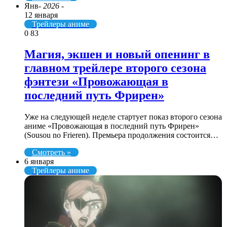
Янв
- 2026 -
12 января
Трейлеры аниме
0
83
Магия, экшен и новый опенинг в
главном трейлере второго сезона
фэнтези «Провожающая в
последний путь Фрирен»
Уже на следующей неделе стартует показ второго сезона
аниме «Провожающая в последний путь Фрирен»
(Sousou no Frieren). Премьера продолжения состоится…
Смотреть »
6 января
Трейлеры аниме