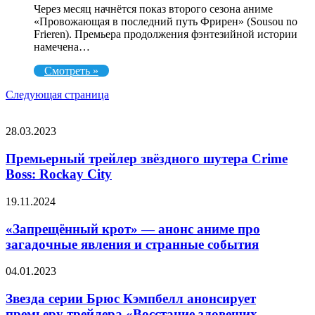
Через месяц начнётся показ второго сезона аниме
«Провожающая в последний путь Фрирен» (Sousou no
Frieren). Премьера продолжения фэнтезийной истории
намечена…
Смотреть »
Следующая страница
СЛУЧАЙНЫЕ ФИЛЬМЫ
Премьерный
28.03.2023
трейлер
звёздного
Премьерный трейлер звёздного шутера Crime
шутера
Boss: Rockay City
Crime
Boss:
«Запрещённый
19.11.2024
Rockay
крот»
City
—
«Запрещённый крот» — анонс аниме про
анонс
загадочные явления и странные события
аниме
про
Звезда
04.01.2023
загадочные
серии
явления
Брюс
Звезда серии Брюс Кэмпбелл анонсирует
и
Кэмпбелл
премьеру трейлера «Восстание зловещих
странные