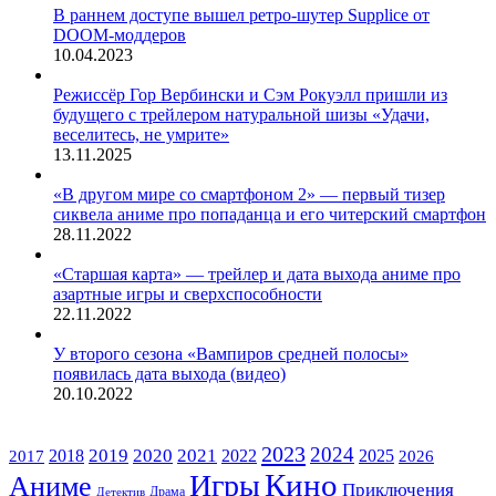
В раннем доступе вышел ретро-шутер Supplice от
DOOM-моддеров
10.04.2023
Режиссёр Гор Вербински и Сэм Рокуэлл пришли из
будущего с трейлером натуральной шизы «Удачи,
веселитесь, не умрите»
13.11.2025
«В другом мире со смартфоном 2» — первый тизер
сиквела аниме про попаданца и его читерский смартфон
28.11.2022
«Старшая карта» — трейлер и дата выхода аниме про
азартные игры и сверхспособности
22.11.2022
У второго сезона «Вампиров средней полосы»
появилась дата выхода (видео)
20.10.2022
ЖАНРЫ
2023
2024
2019
2020
2021
2018
2022
2025
2017
2026
Кино
Игры
Аниме
Приключения
Драма
Детектив