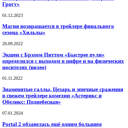
раздалбываем
Грогу»
остатки
Империи
Магия
01.12.2023
в
возвращается
трейлере
в
Магия возвращается в трейлере финального
фильма
трейлере
«Мандалорец
сезона «Хильды»
финального
и
сезона
Грогу»
Экшен
20.09.2022
«Хильды»
с
Брэдом
Экшен с Брэдом Питтом «Быстрее пули»
Питтом
определился с выходом в цифре и на физических
«Быстрее
носителях (видео)
пули»
определился
Знаменитые
01.11.2022
с
галлы,
выходом
Цезарь
Знаменитые галлы, Цезарь и эпичные сражения
в
и
цифре
в свежем трейлере комедии «Астерикс и
эпичные
и
Обеликс: Поднебесная»
сражения
на
в
физических
Portal
07.01.2024
свежем
носителях
2
трейлере
(видео)
обзавелась
Portal 2 обзавелась ещё одним большим
комедии