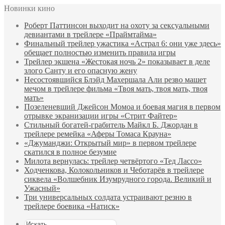
Новинки кино
Роберт Паттинсон выходит на охоту за сексуальными
девиантами в трейлере «Праймтайма»
Финальный трейлер ужастика «Астрал 6: они уже здесь»
обещает полностью изменить правила игры
Трейлер экшена «Жестокая ночь 2» показывает в деле
злого Санту и его опасную жену
Несостоявшийся Блэйд Махершала Али резво машет
мечом в трейлере фильма «Твоя мать, твоя мать, твоя
мать»
Позеленевший Джейсон Момоа и боевая магия в первом
отрывке экранизации игры «Стрит Файтер»
Стильный богатей-грабитель Майкл Б. Джордан в
трейлере ремейка «Аферы Томаса Крауна»
«Джуманджи: Открытый мир» в первом трейлере
скатился в полное безумие
Милота вернулась: трейлер четвёртого «Тед Лассо»
Ходченкова, Колокольников и Чеботарёв в трейлере
сиквела «Волшебник Изумрудного города. Великий и
Ужасный»
Три универсальных солдата устраивают резню в
трейлере боевика «Натиск»