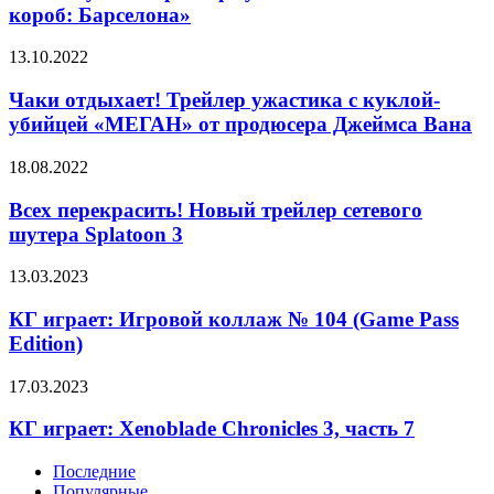
трейлере
короб: Барселона»
ужастика
«Птичий
Чаки
13.10.2022
короб:
отдыхает!
Барселона»
Трейлер
Чаки отдыхает! Трейлер ужастика с куклой-
ужастика
убийцей «МЕГАН» от продюсера Джеймса Вана
с
куклой-
Всех
18.08.2022
убийцей
перекрасить!
«МЕГАН»
Новый
Всех перекрасить! Новый трейлер сетевого
от
трейлер
шутера Splatoon 3
продюсера
сетевого
Джеймса
шутера
Вана
КГ
13.03.2023
Splatoon
играет:
3
Игровой
КГ играет: Игровой коллаж № 104 (Game Pass
коллаж
Edition)
№
104
КГ
17.03.2023
(Game
играет:
Pass
Xenoblade
КГ играет: Xenoblade Chronicles 3, часть 7
Edition)
Chronicles
3,
Последние
часть
Популярные