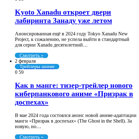
Kyoto Xanadu откроет двери
лабиринта Занаду уже летом
Анонсированная ещё в 2024 году Tokyo Xanadu New
Project, к сожалению, не успела выйти в стандартный
для серии Xanadu десятилетний…
Смотреть »
2 февраля
Трейлеры аниме
0
59
Как в манге: тизер-трейлер нового
киберпанкового аниме «Призрак в
доспехах»
В мае 2024 года состоялся анонс новой аниме-адаптации
манги «Призрак в доспехах» (The Ghost in the Shell). За
новую, но…
Смотреть »