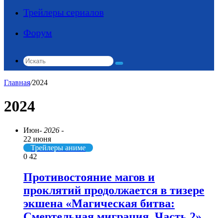
Трейлеры сериалов
Форум
Искать
Главная
/
2024
2024
Июн
- 2026 -
22 июня
Трейлеры аниме
0
42
Противостояние магов и
проклятий продолжается в тизере
экшена «Магическая битва:
Смертельная миграция. Часть 2»