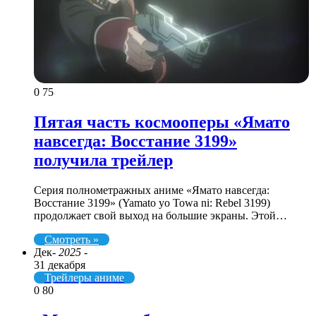
0
75
Пятая часть космооперы «Ямато
навсегда: Восстание 3199»
получила трейлер
Серия полнометражных аниме «Ямато навсегда:
Восстание 3199» (Yamato yo Towa ni: Rebel 3199)
продолжает свой выход на большие экраны. Этой…
Смотреть »
Дек
- 2025 -
31 декабря
Трейлеры аниме
0
80