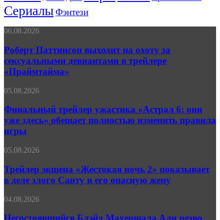
Сериалы
Фэнтези
Роберт
06.08.2026
Паттинсон
выходит
Роберт Паттинсон выходит на охоту за
на
сексуальными девиантами в трейлере
охоту
«Праймтайма»
за
сексуальными
Финальный
05.08.2026
девиантами
трейлер
в
ужастика
Финальный трейлер ужастика «Астрал 6: они
трейлере
«Астрал
«Праймтайма»
уже здесь» обещает полностью изменить правила
6:
игры
они
уже
Трейлер
05.08.2026
здесь»
экшена
обещает
«Жестокая
Трейлер экшена «Жестокая ночь 2» показывает
полностью
ночь 2»
изменить
в деле злого Санту и его опасную жену
показывает
правила
в
игры
Несостоявшийся
04.08.2026
деле
Блэйд
злого
Махершала
Несостоявшийся Блэйд Махершала Али резво