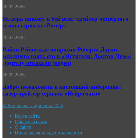
раскрыл
Не
26.07.2026
дату
верь
выхода
никому
Не верь никому и бей всех: трейлер четвёртого
четвёртого
и
сезона сериала «Ричер»
сезона
бей
всех:
Райан
26.07.2026
трейлер
Рейнольдс
четвёртого
попросил
Райан Рейнольдс попросил Роберта Дауни-
сезона
Роберта
младшего взять его в «Мстители: Доктор Дум»:
сериала
Дауни-
«Ричер»
Дэдпулу отказали (видео)
младшего
взять
Добро
26.07.2026
его
пожаловать
в
в
Добро пожаловать в настоящий киберпанк:
«Мстители:
настоящий
Доктор
тизер-трейлер сериала «Нейромант»
киберпанк:
Дум»:
тизер-
Дэдпулу
© Все права защищены 2026
трейлер
отказали
сериала
(видео)
Карта сайта
«Нейромант»
Обратная связь
О сайте
Политика конфиденциальности