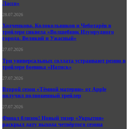
четвёртого
Лассо»
безумие
«Тед
Лассо»
Ходченкова,
28.07.2026
Колокольников
и
Ходченкова, Колокольников и Чеботарёв в
Чеботарёв
трейлере сиквела «Волшебник Изумрудного
в
города. Великий и Ужасный»
трейлере
сиквела
Три
27.07.2026
«Волшебник
универсальных
Изумрудного
солдата
Три универсальных солдата устраивают резню в
города.
устраивают
Великий
трейлере боевика «Натиск»
резню
и
в
Ужасный»
Второй
27.07.2026
трейлере
сезон
боевика
«Тёмной
Второй сезон «Тёмной материи» от Apple
«Натиск»
материи»
получил полноценный трейлер
от
Apple
Финал
27.07.2026
получил
близок!
полноценный
Новый
Финал близок! Новый тизер «Укрытия»
трейлер
тизер
раскрыл дату выхода четвёртого сезона
«Укрытия»