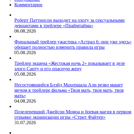
7
Комментарии
Роберт Паттинсон выходит на охоту за сексуальными
девиантами в трейлере «Праймтайма»
06.08.2026
Финальный трейлер ужастика «Астрал 6: они уже здесь»
обещает полностью изменить правила игры
05.08.2026
Трейлер экшена «Жестокая ночь 2» показывает в деле
злого Санту и его опасную жену
05.08.2026
Несостоявшийся Блэйд Махершала Али резво машет
мечом в трейлере фильма «Твоя мать, твоя мать, твоя
мать»
04.08.2026
Позеленевший Джейсон Момоа и боевая магия в первом
отрывке экранизации игры «Стрит Файтер»
31.07.2026