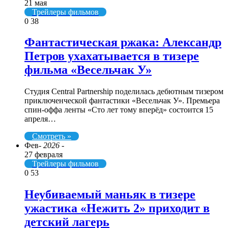
21 мая
Трейлеры фильмов
0
38
Фантастическая ржака: Александр
Петров ухахатывается в тизере
фильма «Весельчак У»
Студия Central Partnership поделилась дебютным тизером
приключенческой фантастики «Весельчак У». Премьера
спин-оффа ленты «Сто лет тому вперёд» состоится 15
апреля…
Смотреть »
Фев
- 2026 -
27 февраля
Трейлеры фильмов
0
53
Неубиваемый маньяк в тизере
ужастика «Нежить 2» приходит в
детский лагерь