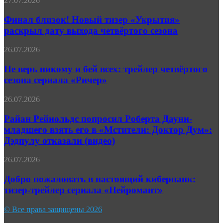
27.07.2026
получил
близок!
полноценный
Новый
Финал близок! Новый тизер «Укрытия»
трейлер
тизер
раскрыл дату выхода четвёртого сезона
«Укрытия»
раскрыл
Не
26.07.2026
дату
верь
выхода
никому
Не верь никому и бей всех: трейлер четвёртого
четвёртого
и
сезона сериала «Ричер»
сезона
бей
всех:
Райан
26.07.2026
трейлер
Рейнольдс
четвёртого
попросил
Райан Рейнольдс попросил Роберта Дауни-
сезона
Роберта
младшего взять его в «Мстители: Доктор Дум»:
сериала
Дауни-
«Ричер»
Дэдпулу отказали (видео)
младшего
взять
Добро
26.07.2026
его
пожаловать
в
в
Добро пожаловать в настоящий киберпанк:
«Мстители:
настоящий
Доктор
тизер-трейлер сериала «Нейромант»
киберпанк:
Дум»:
тизер-
Дэдпулу
© Все права защищены 2026
трейлер
отказали
сериала