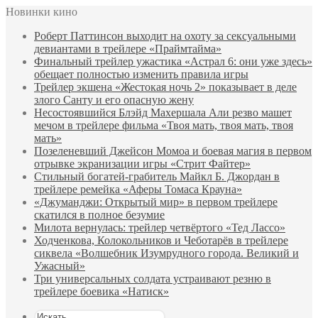
Новинки кино
Роберт Паттинсон выходит на охоту за сексуальными
девиантами в трейлере «Праймтайма»
Финальный трейлер ужастика «Астрал 6: они уже здесь»
обещает полностью изменить правила игры
Трейлер экшена «Жестокая ночь 2» показывает в деле
злого Санту и его опасную жену
Несостоявшийся Блэйд Махершала Али резво машет
мечом в трейлере фильма «Твоя мать, твоя мать, твоя
мать»
Позеленевший Джейсон Момоа и боевая магия в первом
отрывке экранизации игры «Стрит Файтер»
Стильный богатей-грабитель Майкл Б. Джордан в
трейлере ремейка «Аферы Томаса Крауна»
«Джуманджи: Открытый мир» в первом трейлере
скатился в полное безумие
Милота вернулась: трейлер четвёртого «Тед Лассо»
Ходченкова, Колокольников и Чеботарёв в трейлере
сиквела «Волшебник Изумрудного города. Великий и
Ужасный»
Три универсальных солдата устраивают резню в
трейлере боевика «Натиск»