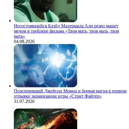
Несостоявшийся Блэйд Махершала Али резво машет
мечом в трейлере фильма «Твоя мать, твоя мать, твоя
мать»
04.08.2026
Позеленевший Джейсон Момоа и боевая магия в первом
отрывке экранизации игры «Стрит Файтер»
31.07.2026