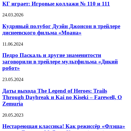
Игровые
КГ играет: Игровые коллажи № 110 и 111
в
коллажи
тизере
№
Кудрявый
24.03.2026
«Кандагара»
110
полубог
и
Дуэйн
Кудрявый полубог Дуэйн Джонсон в трейлере
111
Джонсон
диснеевского фильма «Моана»
в
трейлере
Педро
11.06.2024
диснеевского
Паскаль
фильма
и
Педро Паскаль и другие знаменитости
«Моана»
другие
заговорили в трейлере мультфильма «Дикий
знаменитости
робот»
заговорили
в
Даты
23.05.2024
трейлере
выхода
мультфильма
The
Даты выхода The Legend of Heroes: Trails
«Дикий
Legend
робот»
Through Daybreak и Kai no Kiseki – Farewell, O
of
Zemuria
Heroes:
Trails
Нестареющая
20.05.2023
Through
классика!
Daybreak
Как
Нестареющая классика! Как режиссёр «Флэша»
и
режиссёр