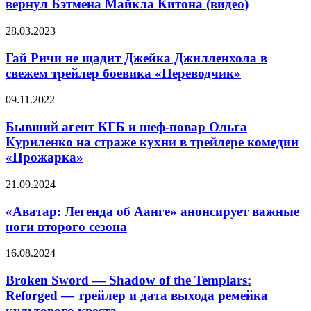
Kai
вернул Бэтмена Майкла Китона (видео)
«Флэша»
no
вернул
Kiseki
Гай
28.03.2023
Бэтмена
–
Ричи
Майкла
Farewell,
не
Гай Ричи не щадит Джейка Джилленхола в
Китона
O
щадит
свежем трейлер боевика «Переводчик»
(видео)
Zemuria
Джейка
Джилленхола
Бывший
09.11.2022
в
агент
свежем
КГБ
Бывший агент КГБ и шеф-повар Ольга
трейлер
и
Куриленко на страже кухни в трейлере комедии
боевика
шеф-
«Переводчик»
«Прожарка»
повар
Ольга
«Аватар:
21.09.2024
Куриленко
Легенда
на
об
«Аватар: Легенда об Аанге» анонсирует важные
страже
Аанге»
кухни
ноги второго сезона
анонсирует
в
важные
трейлере
Broken
16.08.2024
ноги
комедии
Sword
второго
«Прожарка»
—
Broken Sword — Shadow of the Templars:
сезона
Shadow
Reforged — трейлер и дата выхода ремейка
of
культового квеста