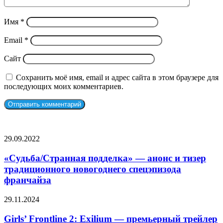
Имя
*
Email
*
Сайт
Сохранить моё имя, email и адрес сайта в этом браузере для
последующих моих комментариев.
СЛУЧАЙНЫЕ ФИЛЬМЫ
«Судьба/
29.09.2022
Странная
подделка»
«Судьба/Странная подделка» — анонс и тизер
—
традиционного новогоднего спецэпизода
анонс
франчайза
и
тизер
Girls’
29.11.2024
традиционного
Frontline
новогоднего
2:
Girls’ Frontline 2: Exilium — премьерный трейлер
спецэпизода