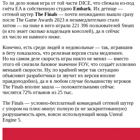
То ли дело новая игра от той части DICE, что сбежала из-под
гнёта EA в собственную студию
Embark
. Их детище —
сетевой шутер
The Finals
— почти неожиданно вышло сразу
после The Game Awards 2023 и незамедлительно стало
хитом — на пике в него играли 221 396 пользователей Steam
(и кто знает сколько владельцев консолей), да и сейчас
их число не намного ниже.
Конечно, есть среди людей и недовольные — так, игравшим
в бету показалось, что релизная версия стала медленнее.
Но на самом деле скорость игры никто не менял — вместо
этого ей снизили базовое значение FOV, что создаёт иллюзию
меньшей скорости. Ну, по крайней мере так ситуацию
объясняют разработчики (и звучит их версия вполне
правдоподобно), да и в любом случае большинству игроков
The Finals вполне зашла — положительными сейчас
числятся 72% отзывов из 25 тыс.
The Finals — условно-бесплатный командный сетевой шутер
с упором на плюс-минус полную (и не заскриптованную)
разрушаемость арен, вовсю использующий мощь Unreal
Engine 5.