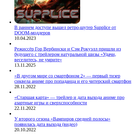
В раннем доступе вышел ретро-шутер Supplice от
DOOM-моддеров
10.04.2023
Режиссёр Гор Вербински и Сэм Рокуэлл пришли из
будущего с трейлером натуральной шизы «Удачи,
веселитесь, не умрите»
13.11.2025
«В другом мире со смартфоном 2» — первый тизер
сиквела аниме про попаданца и его читерский смартфон
28.11.2022
«Старшая карта» — трейлер и дата выхода аниме про
азартные игры и сверхспособности
22.11.2022
У второго сезона «Вампиров средней полосы»
появилась дата выхода (видео)
20.10.2022