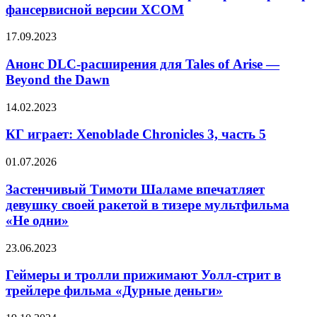
Exilium
франчайза
фансервисной версии XCOM
—
премьерный
Анонс
17.09.2023
трейлер
DLC-
фансервисной
расширения
Анонс DLC-расширения для Tales of Arise —
версии
для
Beyond the Dawn
XCOM
Tales
of Arise —
КГ
14.02.2023
Beyond
играет:
the
Xenoblade
КГ играет: Xenoblade Chronicles 3, часть 5
Dawn
Chronicles
3,
Застенчивый
01.07.2026
часть
Тимоти
5
Шаламе
Застенчивый Тимоти Шаламе впечатляет
впечатляет
девушку своей ракетой в тизере мультфильма
девушку
«Не одни»
своей
ракетой
Геймеры
23.06.2023
в
и
тизере
тролли
Геймеры и тролли прижимают Уолл-стрит в
мультфильма
прижимают
«Не
трейлере фильма «Дурные деньги»
Уолл-
одни»
стрит