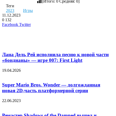
[Итого:
0
Средняя:
0
]
Теги
2023
Игры
11.12.2023
0
132
LinkedIn
Pinterest
Вконтакте
Одноклассники
Skype
WhatsApp
Telegram
Viber
Facebook
Twitter
Похожие фильмы
Лана Дель Рей исполнила песню к новой части
«бондианы» — игре 007: First Light
19.04.2026
Super Mario Bros. Wonder — долгожданная
новая 2D-часть платформерной серии
22.06.2023
Ремастер Shadows of the Damned вышел и