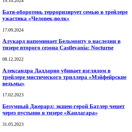
Батя-
19.10.2024
в
оборотень
трейлере
терроризирует
Батя-оборотень терроризирует семью в трейлере
фильма
семью
ужастика «Человек-волк»
«Дурные
в
деньги»
трейлере
Алукард
17.09.2024
ужастика
напоминает
«Человек-
Бельмонту
Алукард напоминает Бельмонту о наследии в
волк»
о
тизере второго сезона Castlevania: Nocturne
наследии
в
Александра
08.12.2022
тизере
Даддарио
второго
убивает
Александра Даддарио убивает взглядом в
сезона
взглядом
трейлере мистического триллера «Мэйфейрские
Castlevania:
в
Nocturne
ведьмы»
трейлере
мистического
Безумный
17.02.2023
триллера
Джерард:
«Мэйфейрские
экшен-
Безумный Джерард: экшен-герой Батлер чешет
ведьмы»
герой
через пустыню в тизере «Кандагара»
Батлер
чешет
КГ
31.05.2023
через
играет:
пустыню