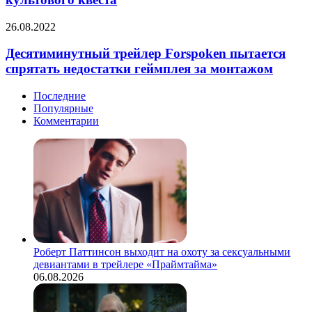
the
Templars:
Десятиминутный
26.08.2022
Reforged
трейлер
—
Forspoken
Десятиминутный трейлер Forspoken пытается
трейлер
пытается
и
спрятать недостатки геймплея за монтажом
спрятать
дата
недостатки
выхода
Последние
геймплея
ремейка
Популярные
за
культового
Комментарии
монтажом
квеста
Роберт Паттинсон выходит на охоту за сексуальными
девиантами в трейлере «Праймтайма»
06.08.2026