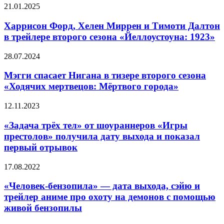
Харрисон
21.01.2025
самурай»
Форд,
получило
Хелен
Харрисон Форд, Хелен Миррен и Тимоти Далтон
дату
Миррен
выхода
в трейлере второго сезона «Йеллоустоуна: 1923»
и
и
Тимоти
трейлер
Мэгги
28.07.2024
Далтон
спасает
в
Нигана
Мэгги спасает Нигана в тизере второго сезона
трейлере
в
«Ходячих мертвецов: Мёртвого города»
второго
тизере
сезона
второго
«Йеллоустоуна:
«Задача
12.11.2023
сезона
1923»
трёх
«Ходячих
тел»
«Задача трёх тел» от шоураннеров «Игры
мертвецов:
от
престолов» получила дату выхода и показал
Мёртвого
шоураннеров
города»
первый отрывок
«Игры
престолов»
«Человек-
17.08.2022
получила
бензопила»
дату
—
«Человек-бензопила» — дата выхода, сэйю и
выхода
дата
и
трейлер аниме про охоту на демонов с помощью
выхода,
показал
живой бензопилы
сэйю
первый
и
отрывок