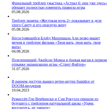
Финальный трейлер ужастика «Астрал 6: они уже здесь»
обещает полностью изменить правила игры
05.08.2026
Трейлер экшена «Жестокая ночь 2» показывает в деле
злого Санту и его опасную жену
05.08.2026
Несостоявшийся Блэйд Махершала Али резво машет
мечом в трейлере фильма «Твоя мать, твоя мать, твоя
мать»
04.08.2026
Позеленевший Джейсон Момоа и боевая магия в первом
отрывке экранизации игры «Стрит Файтер»
31.07.2026
В раннем доступе вышел ретро-шутер Supplice от
DOOM-моддеров
10.04.2023
Режиссёр Гор Вербински и Сэм Рокуэлл пришли из
будущего с трейлером натуральной шизы «Удачи,
веселитесь, не умрите»