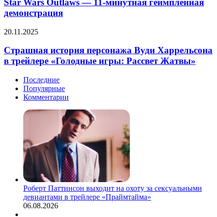
Outlaws
Star Wars Outlaws — 11-минутная геймплейная
(видео)
—
демонстрация
11-
минутная
Страшная
20.11.2025
геймплейная
история
демонстрация
персонажа
Страшная история персонажа Вуди Харрельсона
Вуди
в трейлере «Голодные игры: Рассвет Жатвы»
Харрельсона
в
Последние
трейлере
Популярные
«Голодные
Комментарии
игры:
Рассвет
Жатвы»
Роберт Паттинсон выходит на охоту за сексуальными
девиантами в трейлере «Праймтайма»
06.08.2026