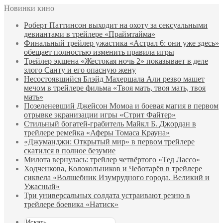
Новинки кино
Роберт Паттинсон выходит на охоту за сексуальными
девиантами в трейлере «Праймтайма»
Финальный трейлер ужастика «Астрал 6: они уже здесь»
обещает полностью изменить правила игры
Трейлер экшена «Жестокая ночь 2» показывает в деле
злого Санту и его опасную жену
Несостоявшийся Блэйд Махершала Али резво машет
мечом в трейлере фильма «Твоя мать, твоя мать, твоя
мать»
Позеленевший Джейсон Момоа и боевая магия в первом
отрывке экранизации игры «Стрит Файтер»
Стильный богатей-грабитель Майкл Б. Джордан в
трейлере ремейка «Аферы Томаса Крауна»
«Джуманджи: Открытый мир» в первом трейлере
скатился в полное безумие
Милота вернулась: трейлер четвёртого «Тед Лассо»
Ходченкова, Колокольников и Чеботарёв в трейлере
сиквела «Волшебник Изумрудного города. Великий и
Ужасный»
Три универсальных солдата устраивают резню в
трейлере боевика «Натиск»