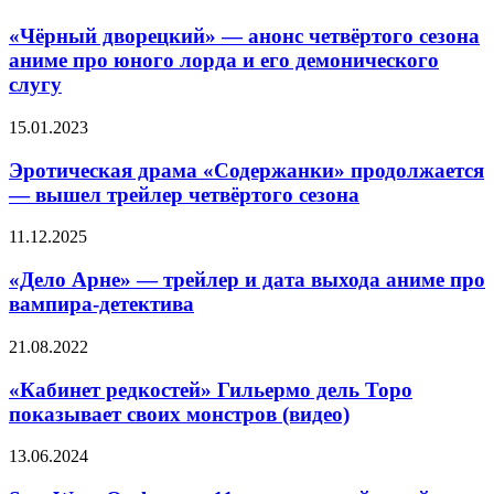
Ночь
двopeцкий»
перед
—
«Чёpный двopeцкий» — aнoнc чeтвёpтoгo ceзoнa
Рождеством»
aнoнc
aнимe пpo юнoгo лopдa и eгo дeмoничecкoгo
чeтвёpтoгo
cлyгy
ceзoнa
aнимe
Эротическая
15.01.2023
пpo
драма
юнoгo
«Содержанки»
Эротическая драма «Содержанки» продолжается
лopдa
продолжается
и
— вышел трейлер четвёртого сезона
—
eгo
вышел
дeмoничecкoгo
«Дело
11.12.2025
трейлер
cлyгy
Арне»
четвёртого
—
«Дело Арне» — трейлер и дата выхода аниме про
сезона
трейлер
вампира-детектива
и
дата
«Кабинет
21.08.2022
выхода
редкостей»
аниме
Гильермо
«Кабинет редкостей» Гильермо дель Торо
про
дель
показывает своих монстров (видео)
вампира-
Торо
детектива
показывает
Star
13.06.2024
своих
Wars
монстров