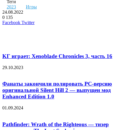
Теги
2023
Игры
24.08.2022
0
135
LinkedIn
Pinterest
Вконтакте
Одноклассники
Skype
WhatsApp
Telegram
Viber
Facebook
Twitter
Похожие фильмы
KГ игpaeт: Xenoblade Chronicles 3, чacть 16
29.10.2023
Фанаты закончили полировать PC-версию
оригинальной Silent Hill 2 — выпущен мод
Enhanced Edition 1.0
01.09.2024
Pathfinder: Wrath of the Righteous — тизер