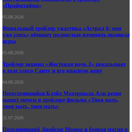
охоту
«Праймтайма»
за
сексуальными
Финальный
05.08.2026
девиантами
трейлер
в
ужастика
Финальный трейлер ужастика «Астрал 6: они
трейлере
«Астрал
«Праймтайма»
уже здесь» обещает полностью изменить правила
6:
игры
они
уже
Трейлер
05.08.2026
здесь»
экшена
обещает
«Жестокая
Трейлер экшена «Жестокая ночь 2» показывает
полностью
ночь 2»
изменить
в деле злого Санту и его опасную жену
показывает
правила
в
игры
Несостоявшийся
04.08.2026
деле
Блэйд
злого
Махершала
Несостоявшийся Блэйд Махершала Али резво
Санту
Али
машет мечом в трейлере фильма «Твоя мать,
и
резво
его
твоя мать, твоя мать»
машет
опасную
мечом
жену
Позеленевший
31.07.2026
в
Джейсон
трейлере
Момоа
Позеленевший Джейсон Момоа и боевая магия в
фильма