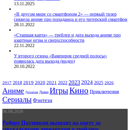
13.11.2025
«В другом мире со смартфоном 2» — первый тизер
сиквела аниме про попаданца и его читерский смартфон
28.11.2022
«Старшая карта» — трейлер и дата выхода аниме про
азартные игры и сверхспособности
22.11.2022
У второго сезона «Вампиров средней полосы»
появилась дата выхода (видео)
20.10.2022
ЖАНРЫ
2023
2024
2019
2020
2021
2018
2022
2025
2017
2026
Кино
Игры
Аниме
Приключения
Драма
Детектив
Сериалы
Фэнтези
Роберт
06.08.2026
Паттинсон
выходит
Роберт Паттинсон выходит на охоту за
на
сексуальными девиантами в трейлере