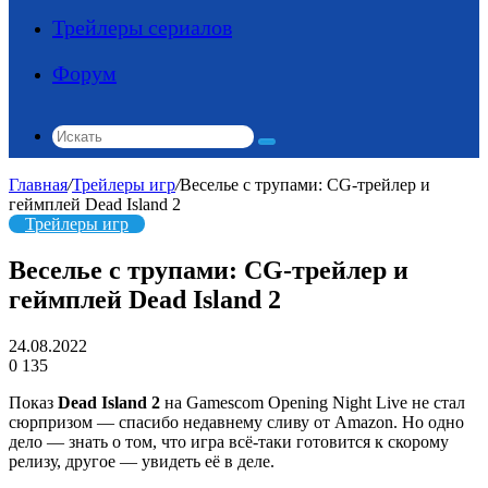
Трейлеры сериалов
Форум
Искать
Главная
/
Трейлеры игр
/
Веселье с трупами: CG-трейлер и
геймплей Dead Island 2
Трейлеры игр
Веселье с трупами: CG-трейлер и
геймплей Dead Island 2
24.08.2022
0
135
Показ
Dead Island 2
на Gamescom Opening Night Live не стал
сюрпризом — спасибо недавнему сливу от Amazon. Но одно
дело — знать о том, что игра всё-таки готовится к скорому
релизу, другое — увидеть её в деле.