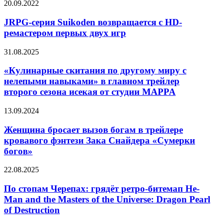
JRPG-
20.09.2022
трейлер
серия
аниме
Suikoden
JRPG-серия Suikoden возвращается с HD-
про
возвращается
охоту
ремастером первых двух игр
с
на
HD-
демонов
«Кулинарные
31.08.2025
ремастером
с
скитания
первых
помощью
по
«Кулинарные скитания по другому миру с
двух
живой
другому
нелепыми навыками» в главном трейлер
игр
бензопилы
миру
второго сезона исекая от студии MAPPA
с
нелепыми
Женщина
13.09.2024
навыками»
бросает
в
вызов
Женщина бросает вызов богам в трейлере
главном
богам
трейлер
кровавого фэнтези Зака Снайдера «Сумерки
в
второго
богов»
трейлере
сезона
кровавого
исекая
По
22.08.2025
фэнтези
от
стопам
Зака
студии
Черепах:
По стопам Черепах: грядёт ретро-битемап He-
Снайдера
MAPPA
грядёт
«Сумерки
Man and the Masters of the Universe: Dragon Pearl
ретро-
богов»
of Destruction
битемап