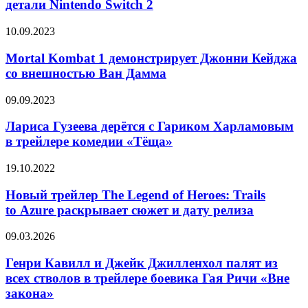
экшен-
детали Nintendo Switch 2
и
франчайза
другие
современности
Mortal
10.09.2023
детали
Kombat
Nintendo
1
Mortal Kombat 1 демонстрирует Джонни Кейджа
Switch
демонстрирует
со внешностью Ван Дамма
2
Джонни
Кейджа
Лариса
09.09.2023
со
Гузеева
внешностью
дерётся
Лариса Гузеева дерётся с Гариком Харламовым
Ван
с
в трейлере комедии «Тёща»
Дамма
Гариком
Харламовым
Новый
19.10.2022
в
трейлер
трейлере
The
Новый трейлер The Legend of Heroes: Trails
комедии
Legend
to Azure раскрывает сюжет и дату релиза
«Тёща»
of Heroes:
Trails
Генри
09.03.2026
to Azure
Кавилл
раскрывает
и
Генри Кавилл и Джейк Джилленхол палят из
сюжет
Джейк
всех стволов в трейлере боевика Гая Ричи «Вне
и дату
Джилленхол
релиза
закона»
палят