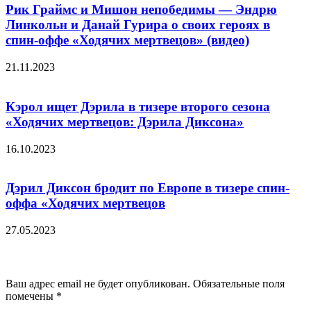
Рик Граймс и Мишон непобедимы — Эндрю
Линкольн и Данай Гурира о своих героях в
спин-оффе «Ходячих мертвецов» (видео)
21.11.2023
Кэрол ищет Дэрила в тизере второго сезона
«Ходячих мертвецов: Дэрила Диксона»
16.10.2023
Дэрил Диксон бродит по Европе в тизере спин-
оффа «Ходячих мертвецов
27.05.2023
Добавить комментарий
Ваш адрес email не будет опубликован.
Обязательные поля
помечены
*