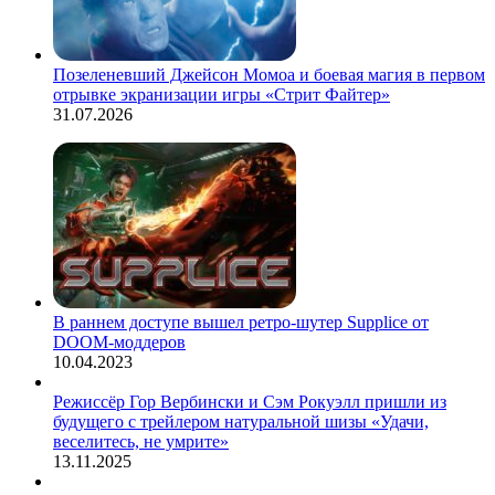
Позеленевший Джейсон Момоа и боевая магия в первом
отрывке экранизации игры «Стрит Файтер»
31.07.2026
В раннем доступе вышел ретро-шутер Supplice от
DOOM-моддеров
10.04.2023
Режиссёр Гор Вербински и Сэм Рокуэлл пришли из
будущего с трейлером натуральной шизы «Удачи,
веселитесь, не умрите»
13.11.2025