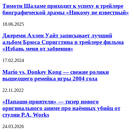
Dragon
приходит
Тимоти Шаламе приходит к успеху в трейлере
Gaiden:
к
The
биографической драмы «Никому не известный»
успеху
Man
в
Who
Джереми
18.06.2025
трейлере
Erased
Аллен
биографической
His
Уайт
Джереми Аллен Уайт записывает лучший
драмы
Name
записывает
альбом Брюса Спригстина в трейлере фильма
«Никому
лучший
не
«Избавь меня от забвения»
альбом
известный»
Брюса
Mario
17.02.2024
Спригстина
vs.
в
Donkey
Mario vs. Donkey Kong — свежие ролики
трейлере
Kong —
фильма
вышедшего ремейка игры 2004 года
свежие
«Избавь
ролики
меня
«Папаши-
22.11.2022
вышедшего
от
приятели»
ремейка
забвения»
—
«Папаши-приятели» — тизер нового
игры
тизер
оригинального аниме про наёмных убийц от
2004
нового
года
студии P.A. Works
оригинального
аниме
Стадо
24.03.2026
про
Хью
наёмных