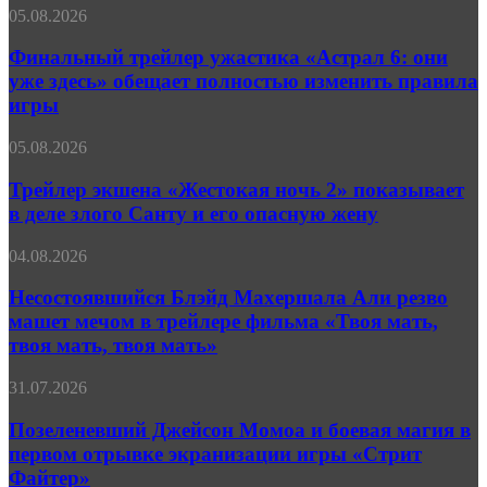
Финальный
05.08.2026
девиантами
трейлер
в
ужастика
Финальный трейлер ужастика «Астрал 6: они
трейлере
«Астрал
«Праймтайма»
уже здесь» обещает полностью изменить правила
6:
игры
они
уже
Трейлер
05.08.2026
здесь»
экшена
обещает
«Жестокая
Трейлер экшена «Жестокая ночь 2» показывает
полностью
ночь 2»
изменить
в деле злого Санту и его опасную жену
показывает
правила
в
игры
Несостоявшийся
04.08.2026
деле
Блэйд
злого
Махершала
Несостоявшийся Блэйд Махершала Али резво
Санту
Али
машет мечом в трейлере фильма «Твоя мать,
и
резво
его
твоя мать, твоя мать»
машет
опасную
мечом
жену
Позеленевший
31.07.2026
в
Джейсон
трейлере
Момоа
Позеленевший Джейсон Момоа и боевая магия в
фильма
и
«Твоя
первом отрывке экранизации игры «Стрит
боевая
мать,
Файтер»
магия