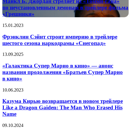
Майкл Б. Джордан стреляет из «Томми-гана»
стреляет
по неустановленным демонам в трейлере фильма
из
«Грешники»
«Томми-
гана»
Фрэнклин
15.01.2023
по неустановленным
Сэйнт
демонам
строит
Фрэнклин Сэйнт строит империю в трейлере
в трейлере
империю
фильма
шестого сезона наркодрамы «Снегопад»
в
«Грешники»
трейлере
«Галактика
13.09.2025
шестого
Супер
сезона
Марио
«Галактика Супер Марио в кино» — анонс
наркодрамы
в
названия продолжения «Братьев Супер Марио
«Снегопад»
кино»
в кино»
—
анонс
Казума
10.06.2023
названия
Кирью
продолжения
возвращается
Казума Кирью возвращается в новом трейлере
«Братьев
в
Супер
Like a Dragon Gaiden: The Man Who Erased His
новом
Марио
Name
трейлере
в кино»
Like
Тимоти
09.10.2024
a
Шаламе