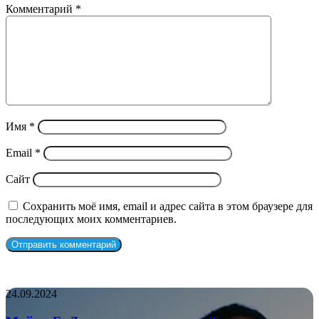
Комментарий
*
Имя
*
Email
*
Сайт
Сохранить моё имя, email и адрес сайта в этом браузере для
последующих моих комментариев.
СЛУЧАЙНЫЕ ФИЛЬМЫ
Майкл
24.09.2024
Б.
Джордан