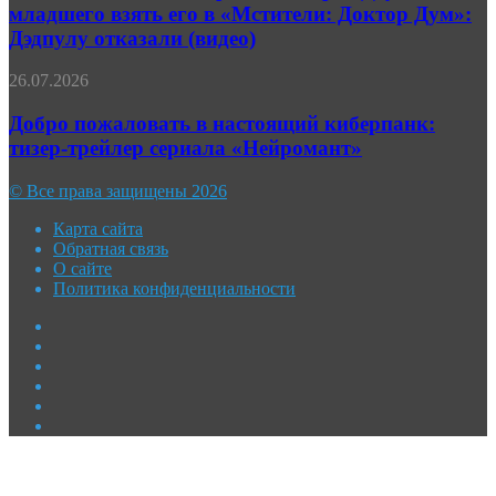
Роберта
младшего взять его в «Мстители: Доктор Дум»:
сериала
Дауни-
«Ричер»
Дэдпулу отказали (видео)
младшего
взять
Добро
26.07.2026
его
пожаловать
в
в
Добро пожаловать в настоящий киберпанк:
«Мстители:
настоящий
Доктор
тизер-трейлер сериала «Нейромант»
киберпанк:
Дум»:
тизер-
Дэдпулу
© Все права защищены 2026
трейлер
отказали
сериала
(видео)
Карта сайта
«Нейромант»
Обратная связь
О сайте
Политика конфиденциальности
Facebook
Twitter
YouTube
vk.com
Одноклассники
Telegram
Facebook
Twitter
WhatsApp
Telegram
Кнопка
«Наверх»