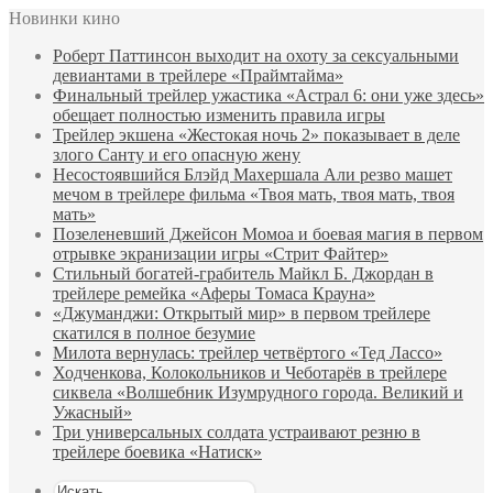
Новинки кино
Роберт Паттинсон выходит на охоту за сексуальными
девиантами в трейлере «Праймтайма»
Финальный трейлер ужастика «Астрал 6: они уже здесь»
обещает полностью изменить правила игры
Трейлер экшена «Жестокая ночь 2» показывает в деле
злого Санту и его опасную жену
Несостоявшийся Блэйд Махершала Али резво машет
мечом в трейлере фильма «Твоя мать, твоя мать, твоя
мать»
Позеленевший Джейсон Момоа и боевая магия в первом
отрывке экранизации игры «Стрит Файтер»
Стильный богатей-грабитель Майкл Б. Джордан в
трейлере ремейка «Аферы Томаса Крауна»
«Джуманджи: Открытый мир» в первом трейлере
скатился в полное безумие
Милота вернулась: трейлер четвёртого «Тед Лассо»
Ходченкова, Колокольников и Чеботарёв в трейлере
сиквела «Волшебник Изумрудного города. Великий и
Ужасный»
Три универсальных солдата устраивают резню в
трейлере боевика «Натиск»