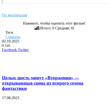
По материалам
Нажмите, чтобы оценить этот фильм!
[Итого:
0
Средняя:
0
]
Теги
Сериалы
02.10.2025
0
141
LinkedIn
Pinterest
Вконтакте
Одноклассники
Skype
WhatsApp
Telegram
Viber
Facebook
Twitter
Похожие фильмы
Целых шесть минут «Вторжения» —
открывающая сцена из второго сезона
фантастики
17.08.2023