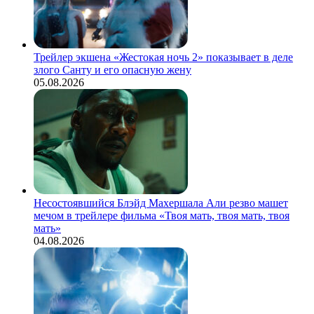
Трейлер экшена «Жестокая ночь 2» показывает в деле
злого Санту и его опасную жену
05.08.2026
Несостоявшийся Блэйд Махершала Али резво машет
мечом в трейлере фильма «Твоя мать, твоя мать, твоя
мать»
04.08.2026