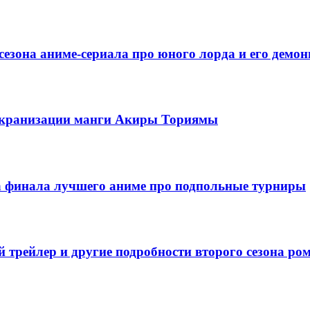
езона аниме-сериала про юного лорда и его демон
 экранизации манги Акиры Ториямы
да финала лучшего аниме про подпольные турниры
 трейлер и другие подробности второго сезона ро