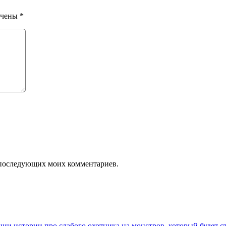
ечены
*
ля последующих моих комментариев.
и истории про слабого охотника на монстров, который будет с