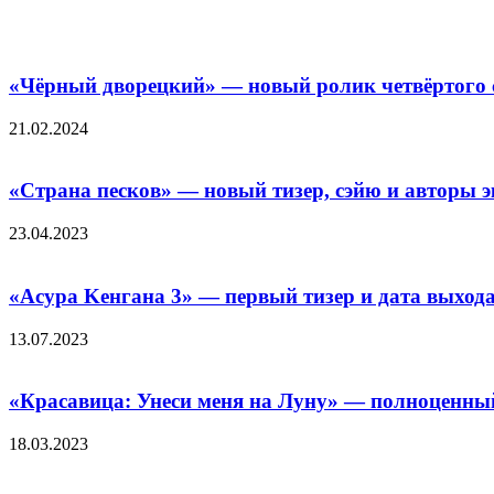
Похожие фильмы
«Чёрный дворецкий» — новый ролик четвёртого с
21.02.2024
«Страна песков» — новый тизер, сэйю и авторы
23.04.2023
«Acypa Keнгaнa 3» — первый тизер и дата выхо
13.07.2023
«Красавица: Унеси меня на Луну» — полноценный
18.03.2023
Добавить комментарий