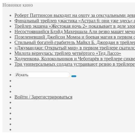
Новинки кино
Роберт Паттинсон выходит на охоту за сексуальными де
Финальный трейлер ужастика «Астрал 6: они уже здесь»
Трейлер экшена «Жестокая ночь 2» показывает в деле зло
Несостоявшийся Блэйд Махершала Али резво машет мечом 
Позеленевший Джейсон Момоа и боевая магия в первом 
Стильный богатей-грабитель Майкл Б. Джордан в трейле
«Джуманджи: Открытый мир» в первом трейлере скатилс
Милота вернулась: трейлер четвёртого «Тед Лассо»
Ходченкова, Колокольников и Чеботарёв в трейлере сик
Три универсальных солдата устраивают резню в трейлере
Искать
Switch
skin
Sidebar
Случайный
фильм
Войти / Зарегистрироваться
Telegram
Одноклассники
vk.com
YouTube
Twitter
Facebook