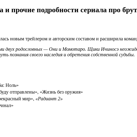
а и прочие подробности сериала про бр
елась новым трейлером и авторским составом и расширила команд
ми двух родословных — Они и Момотаро. Щики Ичиносэ неожида
ть познания своего наследия и обретения собственной судьбы.
ба: Ноль»
буду отправлены», «Жизнь без оружия»
рекрасный мир»,
«Радиант 2»
Финал»