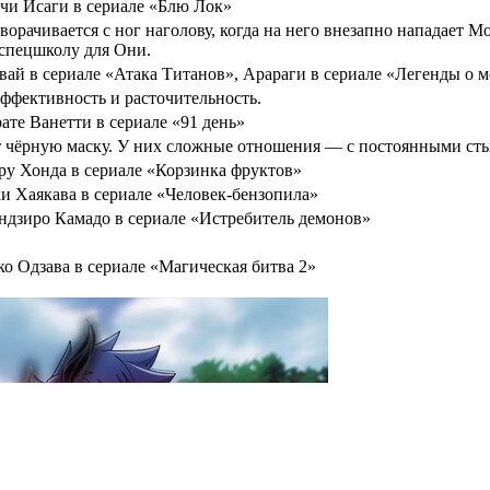
чи Исаги в сериале «Блю Лок»
ачивается с ног наголову, когда на него внезапно нападает Мо
 спецшколу для Они.
вай в сериале «Атака Титанов», Арараги в сериале «Легенды о 
эффективность и расточительность.
ате Ванетти в сериале «91 день»
т чёрную маску. У них сложные отношения — с постоянными ст
ру Хонда в сериале «Корзинка фруктов»
и Хаякава в сериале «Человек-бензопила»
ндзиро Камадо в сериале «Истребитель демонов»
о Одзава в сериале «Магическая битва 2»