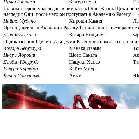
Щики Ичиносэ
Кадзуки Ура
Ёи
Главный герой, унаследовавший кровь Они. Жизнь Щики перевор
наследия Они, после чего он поступает в Академию Расецу —
Найто Мудано
Хирощи Камия
Ле
Преподаватель в Академии Расецу. Рационалист, презирает не
Дзин Коугасаки
Котаро Нищияма
Фр
Одноклассник Щики в Академии Расецу, который всегда носи
Хомарэ Бёбугаура
Манака Ивами
То
Икари Яорощи
Щого Саката
Ак
Дзюдзи Юсурубэ
Нацуки Ханаэ
Та
Рокуро Кирияма
Кайто Миура
Куина Садзанами
Айми
Юк