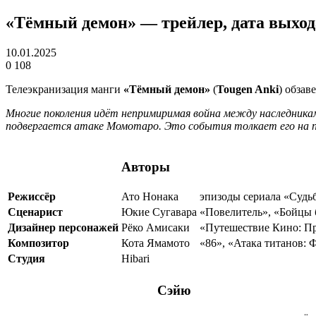
«Тёмный демон» — трейлер, дата выход
10.01.2025
0
108
Телеэкранизация манги
«Тёмный демон»
(
Tougen Anki
) обзав
Многие поколения идёт непримиримая война между наследника
подвергается атаке Момотаро. Это события толкает его на пу
Авторы
Режиссёр
Ато Нонака
эпизоды сериала «Судь
Сценарист
Юкие Сугавара
«Повелитель», «Бойцы 
Дизайнер персонажей
Рёко Амисаки
«Путешествие Кино: П
Композитор
Кота Ямамото
«86», «Атака титанов: 
Студия
Hibari
Сэйю