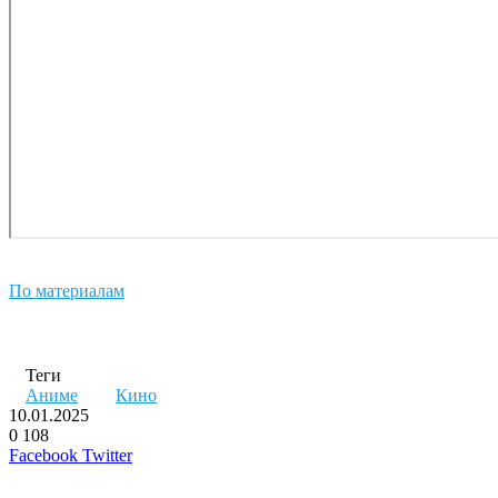
По материалам
Теги
Аниме
Кино
10.01.2025
0
108
LinkedIn
Pinterest
Вконтакте
Одноклассники
Skype
WhatsApp
Telegram
Viber
Facebook
Twitter