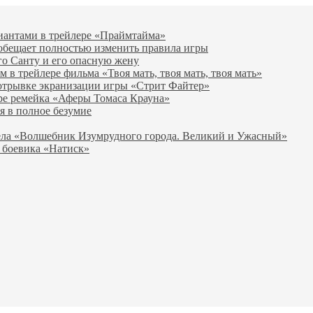
виантами в трейлере «Праймтайма»
 обещает полностью изменить правила игры
го Санту и его опасную жену
в трейлере фильма «Твоя мать, твоя мать, твоя мать»
отрывке экранизации игры «Стрит Файтер»
ре ремейка «Аферы Томаса Крауна»
я в полное безумие
вела «Волшебник Изумрудного города. Великий и Ужасный»
 боевика «Натиск»