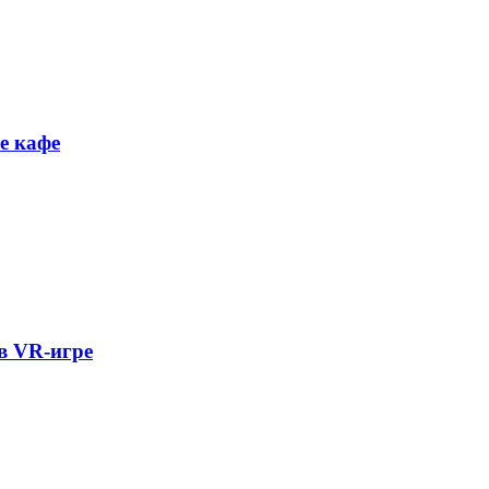
e кaфe
в VR-игре