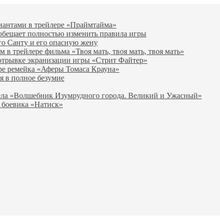
виантами в трейлере «Праймтайма»
 обещает полностью изменить правила игры
го Санту и его опасную жену
в трейлере фильма «Твоя мать, твоя мать, твоя мать»
отрывке экранизации игры «Стрит Файтер»
ре ремейка «Аферы Томаса Крауна»
я в полное безумие
вела «Волшебник Изумрудного города. Великий и Ужасный»
 боевика «Натиск»