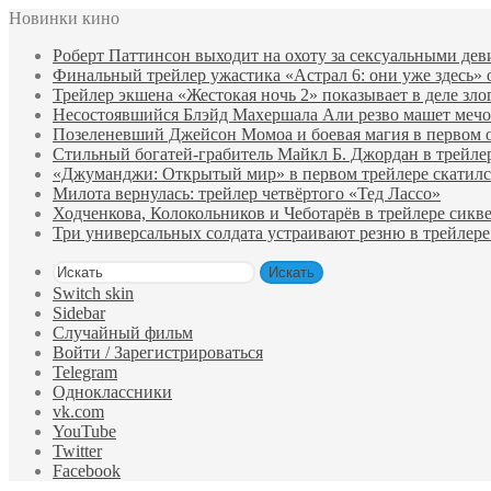
Новинки кино
Роберт Паттинсон выходит на охоту за сексуальными де
Финальный трейлер ужастика «Астрал 6: они уже здесь»
Трейлер экшена «Жестокая ночь 2» показывает в деле зло
Несостоявшийся Блэйд Махершала Али резво машет мечом 
Позеленевший Джейсон Момоа и боевая магия в первом 
Стильный богатей-грабитель Майкл Б. Джордан в трейле
«Джуманджи: Открытый мир» в первом трейлере скатилс
Милота вернулась: трейлер четвёртого «Тед Лассо»
Ходченкова, Колокольников и Чеботарёв в трейлере сик
Три универсальных солдата устраивают резню в трейлере
Искать
Switch skin
Sidebar
Случайный фильм
Войти / Зарегистрироваться
Telegram
Одноклассники
vk.com
YouTube
Twitter
Facebook