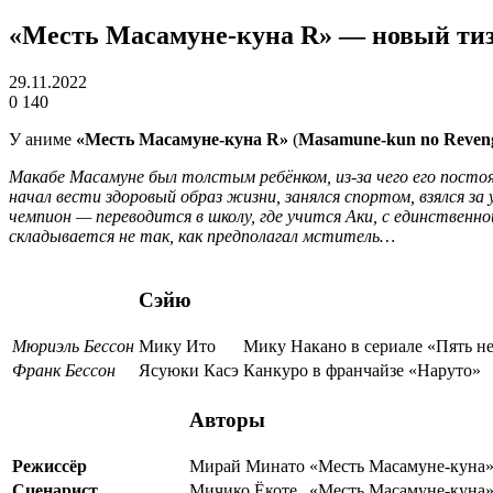
«Месть Масамуне-куна R» — новый тизе
29.11.2022
0
140
У аниме
«Месть Масамуне-куна R»
(
Masamune-kun no Reven
Макабе Масамуне был толстым ребёнком, из-за чего его постоя
начал вести здоровый образ жизни, занялся спортом, взялся з
чемпион — переводится в школу, где учится Аки, с единственн
складывается не так, как предполагал мститель…
Сэйю
Мюриэль Бессон
Мику Ито
Мику Накано в сериале «Пять не
Франк Бессон
Ясуюки Касэ
Канкуро в франчайзе «Наруто»
Авторы
Режиссёр
Мирай Минато
«Месть Масамуне-куна»
Сценарист
Мичико Ёкоте
«Месть Масамуне-куна»