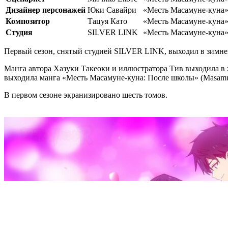
Дизайнер персонажей
Юки Савайри
«Месть Масамуне-куна»
Композитор
Тацуя Като
«Месть Масамуне-куна»
Студия
SILVER LINK
«Месть Масамуне-куна»
Первый сезон, снятый студией SILVER LINK, выходил в зимнем
Манга автора Хазуки Такеоки и иллюстратора Тив выходила в ж
выходила манга «Месть Масамуне-куна: После школы» (Masamune-
В первом сезоне экранизировано шесть томов.