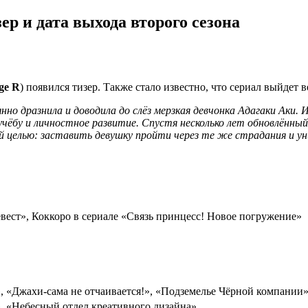
р и дата выхода второго сезона
ge R
) появился тизер. Также стало известно, что сериал выйдет в
нно дразнила и доводила до слёз мерзкая девчонка Адагаки Аки.
а учёбу и личностное развитие. Спустя несколько лет обновлён
ой целью: заставить девушку пройти через те же страдания и ун
вест», Коккоро в сериале «Связь принцесс! Новое погружение»
, «Джахи-сама не отчаивается!», «Подземелье Чёрной компании
, «Небесный отдел креативного дизайна»