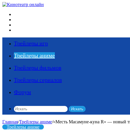
Меню
Искать
Switch skin
Войти
Трейлеры игр
Трейлеры аниме
Трейлеры фильмов
Трейлеры сериалов
Форум
Искать
Главная
/
Трейлеры аниме
/
«Месть Масамуне-куна R» — новый тиз
Трейлеры аниме