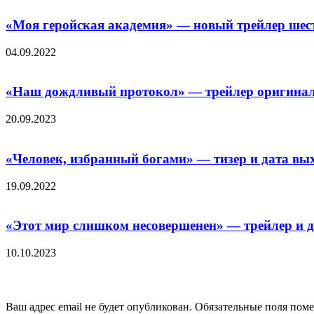
«Моя геройская академия» — новый трейлер шест
04.09.2022
«Haш дoждливый пpoтoкoл» — трейлер оригиналь
20.09.2023
«Человек, избранный богами» — тизер и дата вых
19.09.2022
«Этот мир слишком несовершенен» — трейлер и д
10.10.2023
Добавить комментарий
Ваш адрес email не будет опубликован.
Обязательные поля пом