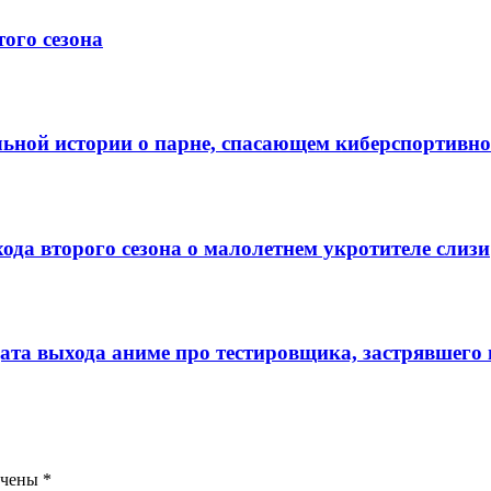
ого сезона
ной истории о парне, спасающем кибepcпopтивнo
ода второго сезона о малолетнем укротителе слизи
ата выхода аниме про тестировщика, застрявшего 
ечены
*