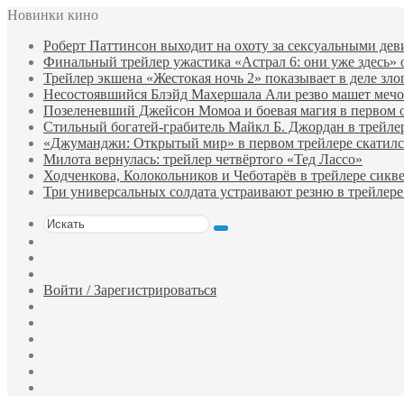
Новинки кино
Роберт Паттинсон выходит на охоту за сексуальными де
Финальный трейлер ужастика «Астрал 6: они уже здесь»
Трейлер экшена «Жестокая ночь 2» показывает в деле зло
Несостоявшийся Блэйд Махершала Али резво машет мечом 
Позеленевший Джейсон Момоа и боевая магия в первом 
Стильный богатей-грабитель Майкл Б. Джордан в трейле
«Джуманджи: Открытый мир» в первом трейлере скатилс
Милота вернулась: трейлер четвёртого «Тед Лассо»
Ходченкова, Колокольников и Чеботарёв в трейлере сик
Три универсальных солдата устраивают резню в трейлере
Искать
Switch
skin
Sidebar
Случайный
фильм
Войти / Зарегистрироваться
Telegram
Одноклассники
vk.com
YouTube
Twitter
Facebook