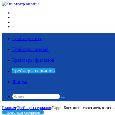
Меню
Искать
Switch
skin
Войти
Трейлеры игр
Трейлеры аниме
Трейлеры фильмов
Трейлеры сериалов
Форум
Искать
Главная
/
Трейлеры сериалов
/
Гарри Босх ищет свою дочь в тизер
Трейлеры сериалов