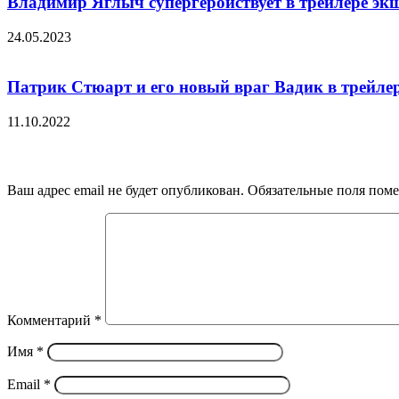
Владимир Яглыч супергеройствует в трейлере эк
24.05.2023
Патрик Стюарт и его новый враг Вадик в трейлер
11.10.2022
Добавить комментарий
Ваш адрес email не будет опубликован.
Обязательные поля пом
Комментарий
*
Имя
*
Email
*