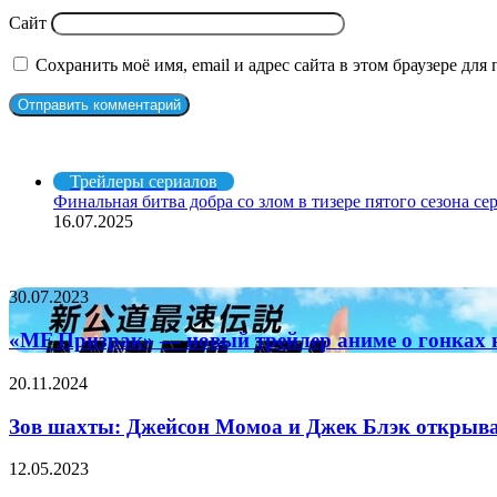
Сайт
Сохранить моё имя, email и адрес сайта в этом браузере д
Рекомендуем посмотреть
Закрыть
Трейлеры сериалов
Финальная битва добра со злом в тизере пятого сезона с
16.07.2025
СЛУЧАЙНЫЕ ФИЛЬМЫ
«MF
30.07.2023
Призрак»
—
«MF Призрак» — новый трейлер аниме о гонках 
новый
трейлер
Зов
20.11.2024
аниме
шахты:
о
Джейсон
Зов шахты: Джейсон Момоа и Джек Блэк открыв
гонках
Момоа
на
и
Эмма
12.05.2023
машинах
Джек
Стоун
с