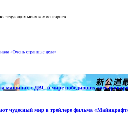
ля последующих моих комментариев.
ериала «Очень странные дела»
на машинах с ДВС в мире победивших электрокар
ают чудесный мир в трейлере фильма «Майнкрафт