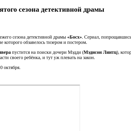
вятого сезона детективной драмы
вежего сезона детективной драмы
«Босх»
. Сериал, попрощавшись
е которого обзавелось тизером и постером.
ивера
пустится на поиски дочери Mэдди (
Mэдиcoн Линтц
), кот
сти своего ребёнка, и тут уж плевать на закон.
0 октября.