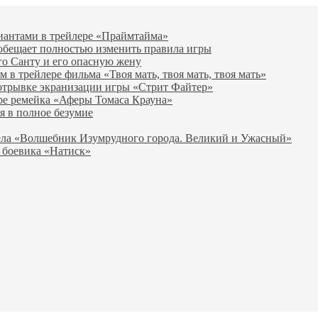
виантами в трейлере «Праймтайма»
 обещает полностью изменить правила игры
го Санту и его опасную жену
в трейлере фильма «Твоя мать, твоя мать, твоя мать»
отрывке экранизации игры «Стрит Файтер»
ре ремейка «Аферы Томаса Крауна»
я в полное безумие
вела «Волшебник Изумрудного города. Великий и Ужасный»
 боевика «Натиск»