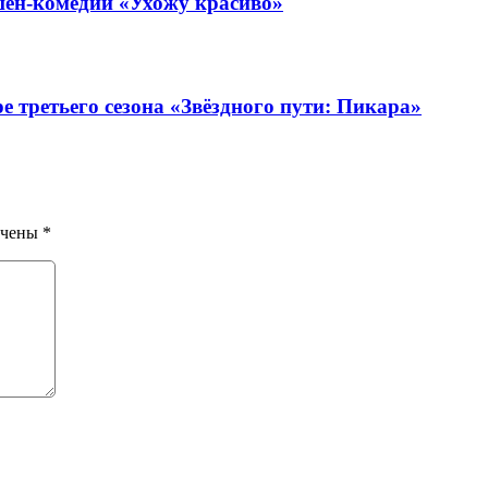
шен-комедии «Ухожу красиво»
е третьего сезона «Звёздного пути: Пикара»
ечены
*