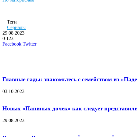
Теги
Сериалы
29.08.2023
0
123
LinkedIn
Pinterest
Вконтакте
Одноклассники
Skype
WhatsApp
Telegram
Viber
Facebook
Twitter
Похожие фильмы
Главные гады: знакомьтесь с семейством из «Пад
03.10.2023
Новых «Папиных дочек» как следует представили
29.08.2023