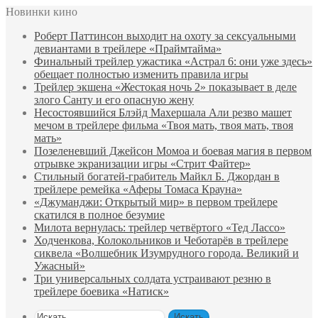
Новинки кино
Роберт Паттинсон выходит на охоту за сексуальными
девиантами в трейлере «Праймтайма»
Финальный трейлер ужастика «Астрал 6: они уже здесь»
обещает полностью изменить правила игры
Трейлер экшена «Жестокая ночь 2» показывает в деле
злого Санту и его опасную жену
Несостоявшийся Блэйд Махершала Али резво машет
мечом в трейлере фильма «Твоя мать, твоя мать, твоя
мать»
Позеленевший Джейсон Момоа и боевая магия в первом
отрывке экранизации игры «Стрит Файтер»
Стильный богатей-грабитель Майкл Б. Джордан в
трейлере ремейка «Аферы Томаса Крауна»
«Джуманджи: Открытый мир» в первом трейлере
скатился в полное безумие
Милота вернулась: трейлер четвёртого «Тед Лассо»
Ходченкова, Колокольников и Чеботарёв в трейлере
сиквела «Волшебник Изумрудного города. Великий и
Ужасный»
Три универсальных солдата устраивают резню в
трейлере боевика «Натиск»
Искать