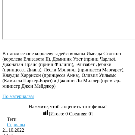
В пятом сезоне королеву задействованы Имелда Стонтон
(королева Елизавета II), Доминик Уэст (принц Чарльз),
Джонатан Прайс (принц Филипп), Элизабет Дебики
(принцесса Диана), Лесли Мэнвилл (принцесса Маргарет),
Клаудия Харрисон (принцесса Анна), Оливия Уильямс
(Камилла Паркер-Боулз) и Джонни Ли Миллер (премьер-
министр Джон Мейджор).
По материалам
Нажмите, чтобы оценить этот фильм!
[Итого:
0
Средняя:
0
]
Теги
Сериалы
21.10.2022