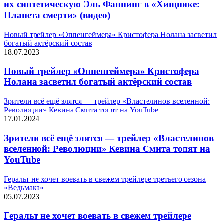
их синтетическую Эль Фаннинг в «Хищнике:
Планета смерти» (видео)
Новый трейлер «Оппенгеймера» Кристофера Нолана засветил
богатый актёрский состав
18.07.2023
Новый трейлер «Оппенгеймера» Кристофера
Нолана засветил богатый актёрский состав
Зрители всё ещё злятся — трейлер «Властелинов вселенной:
Революции» Кевина Смита топят на YouTube
17.01.2024
Зрители всё ещё злятся — трейлер «Властелинов
вселенной: Революции» Кевина Смита топят на
YouTube
Геральт не хочет воевать в свежем трейлере третьего сезона
«Ведьмака»
05.07.2023
Геральт не хочет воевать в свежем трейлере