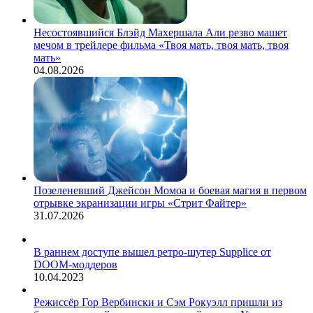
Несостоявшийся Блэйд Махершала Али резво машет
мечом в трейлере фильма «Твоя мать, твоя мать, твоя
мать»
04.08.2026
Позеленевший Джейсон Момоа и боевая магия в первом
отрывке экранизации игры «Стрит Файтер»
31.07.2026
В раннем доступе вышел ретро-шутер Supplice от
DOOM-моддеров
10.04.2023
Режиссёр Гор Вербински и Сэм Рокуэлл пришли из