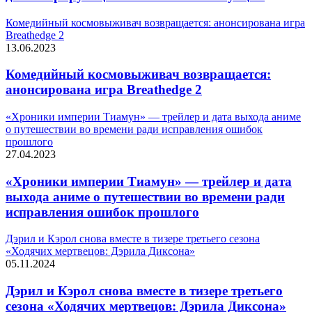
Комедийный космовыживач возвращается: анонсирована игра
Breathedge 2
13.06.2023
Комедийный космовыживач возвращается:
анонсирована игра Breathedge 2
«Хроники империи Тиамун» — трейлер и дата выхода аниме
о путешествии во времени ради исправления ошибок
прошлого
27.04.2023
«Хроники империи Тиамун» — трейлер и дата
выхода аниме о путешествии во времени ради
исправления ошибок прошлого
Дэрил и Кэрол снова вместе в тизере третьего сезона
«Ходячих мертвецов: Дэрила Диксона»
05.11.2024
Дэрил и Кэрол снова вместе в тизере третьего
сезона «Ходячих мертвецов: Дэрила Диксона»