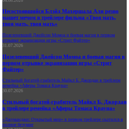
04.08.2026
Несостоявшийся Блэйд Махершала Али резво
машет мечом в трейлере фильма «Твоя мать,
твоя мать, твоя мать»
Позеленевший Джейсон Момоа и боевая магия в первом
отрывке экранизации игры «Стрит Файтер»
31.07.2026
Позеленевший Джейсон Момоа и боевая магия в
первом отрывке экранизации игры «Стрит
Файтер»
Стильный богатей-грабитель Майкл Б. Джордан в трейлере
ремейка «Аферы Томаса Крауна»
30.07.2026
Стильный богатей-грабитель Майкл Б. Джордан
в трейлере ремейка «Аферы Томаса Крауна»
«Джуманджи: Открытый мир» в первом трейлере скатился в
полное безумие