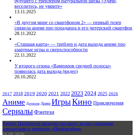
будущего с трейлером натуральной шизы «Удачи,
веселитесь, не умрите»
13.11.2025
«В другом мире со смартфоном 2» — первый тизер
сиквела аниме про попаданца и его читерский смартфон
28.11.2022
«Старшая карта» — трейлер и дата выхода аниме про
азартные игры и сверхспособности
22.11.2022
У второго сезона «Вампиров средней полосы»
появилась дата выхода (видео)
20.10.2022
ЖАНРЫ
2023
2024
2019
2020
2021
2018
2022
2025
2017
2026
Кино
Игры
Аниме
Приключения
Драма
Детектив
Сериалы
Фэнтези
Роберт Паттинсон выходит на охоту за сексуальными
девиантами в трейлере «Праймтайма»
06.08.2026