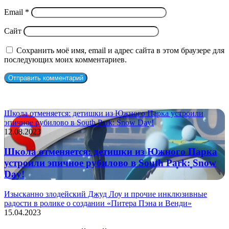
Email
*
Сайт
Сохранить моё имя, email и адрес сайта в этом браузере для
последующих моих комментариев.
СЛУЧАЙНЫЕ ФИЛЬМЫ
Школа отменяется: детишки из Южного Парка устроили
эпичное рубилово в South Park: Snow Day!
12.08.2023
Школа отменяется: детишки из Южного Парка
устроили эпичное рубилово в South Park: Snow
Day!
Изысканно злодейский Джуд Лоу и прочие инклюзивные
радости в ролике о создании «Питера Пэна и Венди»
15.04.2023