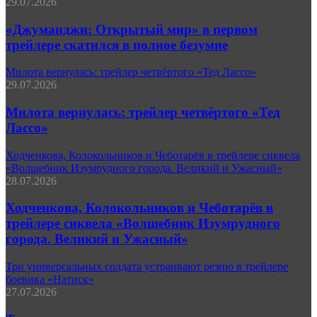
29.07.2026
«Джуманджи: Открытый мир» в первом
трейлере скатился в полное безумие
Милота вернулась: трейлер четвёртого «Тед Лассо»
29.07.2026
Милота вернулась: трейлер четвёртого «Тед
Лассо»
Ходченкова, Колокольников и Чеботарёв в трейлере сиквела
«Волшебник Изумрудного города. Великий и Ужасный»
28.07.2026
Ходченкова, Колокольников и Чеботарёв в
трейлере сиквела «Волшебник Изумрудного
города. Великий и Ужасный»
Три универсальных солдата устраивают резню в трейлере
боевика «Натиск»
27.07.2026