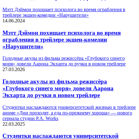
Мэтт Дэймон похищает психолога во время ограбления в
трейлере экшен-комедии «Нарушители»
14.06.2024
Мэтт Дэймон похищает психолога во время
ограбления в трейлере экшен-комедии
«Нарушители»
Голодные акулы из фильма режиссёра «Глубокого синего
моря» довели Аарона Экхарта до ручки в новом трейлере
27.03.2026
Голодные акулы из фильма режиссёра
«Глубокого синего моря» довели Аарона
Экхарта до ручки в новом трейлере
Студентки наслаждаются университетской жизнью в трейлере
аниме «Дни проходят, а еда по-прежнему хороша» — нового
сериала студии P.A. Works
22.03.2025
Студентки наслаждаются университетской