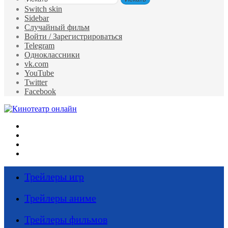
Switch skin
Sidebar
Случайный фильм
Войти / Зарегистрироваться
Telegram
Одноклассники
vk.com
YouTube
Twitter
Facebook
Меню
Искать
Switch skin
Войти
Трейлеры игр
Трейлеры аниме
Трейлеры фильмов