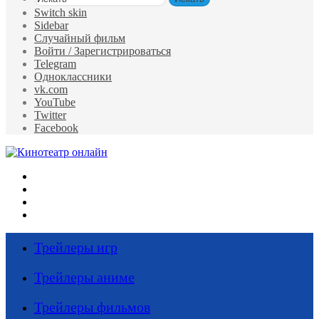
Switch skin
Sidebar
Случайный фильм
Войти / Зарегистрироваться
Telegram
Одноклассники
vk.com
YouTube
Twitter
Facebook
Меню
Искать
Switch skin
Войти
Трейлеры игр
Трейлеры аниме
Трейлеры фильмов