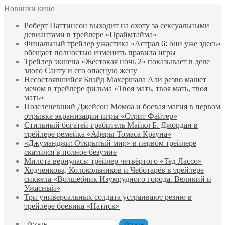
Новинки кино
Роберт Паттинсон выходит на охоту за сексуальными
девиантами в трейлере «Праймтайма»
Финальный трейлер ужастика «Астрал 6: они уже здесь»
обещает полностью изменить правила игры
Трейлер экшена «Жестокая ночь 2» показывает в деле
злого Санту и его опасную жену
Несостоявшийся Блэйд Махершала Али резво машет
мечом в трейлере фильма «Твоя мать, твоя мать, твоя
мать»
Позеленевший Джейсон Момоа и боевая магия в первом
отрывке экранизации игры «Стрит Файтер»
Стильный богатей-грабитель Майкл Б. Джордан в
трейлере ремейка «Аферы Томаса Крауна»
«Джуманджи: Открытый мир» в первом трейлере
скатился в полное безумие
Милота вернулась: трейлер четвёртого «Тед Лассо»
Ходченкова, Колокольников и Чеботарёв в трейлере
сиквела «Волшебник Изумрудного города. Великий и
Ужасный»
Три универсальных солдата устраивают резню в
трейлере боевика «Натиск»
Искать