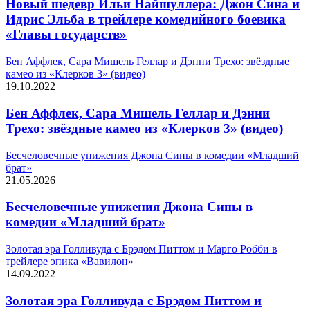
Новый шедевр Ильи Найшуллера: Джон Сина и
Идрис Эльба в трейлере комедийного боевика
«Главы государств»
Бен Аффлек, Сара Мишель Геллар и Дэнни Трехо: звёздные
камео из «Клерков 3» (видео)
19.10.2022
Бен Аффлек, Сара Мишель Геллар и Дэнни
Трехо: звёздные камео из «Клерков 3» (видео)
Бесчеловечные унижения Джона Сины в комедии «Младший
брат»
21.05.2026
Бесчеловечные унижения Джона Сины в
комедии «Младший брат»
Золотая эра Голливуда с Брэдом Питтом и Марго Робби в
трейлере эпика «Вавилон»
14.09.2022
Золотая эра Голливуда с Брэдом Питтом и