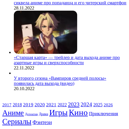
сиквела аниме про попаданца и его читерский смартфон
28.11.2022
«Старшая карта» — трейлер и дата выхода аниме про
азартные игры и сверхспособности
22.11.2022
У второго сезона «Вампиров средней полосы»
появилась дата выхода (видео)
20.10.2022
ЖАНРЫ
2023
2024
2019
2020
2021
2018
2022
2025
2017
2026
Кино
Игры
Аниме
Приключения
Драма
Детектив
Сериалы
Фэнтези