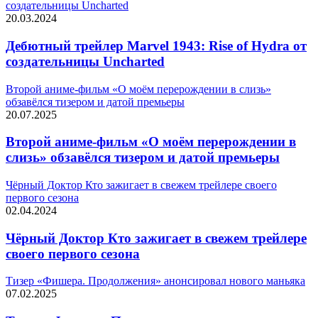
создательницы Uncharted
20.03.2024
Дебютный трейлер Marvel 1943: Rise of Hydra от
создательницы Uncharted
Второй аниме-фильм «О моём перерождении в слизь»
обзавёлся тизером и датой премьеры
20.07.2025
Второй аниме-фильм «О моём перерождении в
слизь» обзавёлся тизером и датой премьеры
Чёрный Доктор Кто зажигает в свежем трейлере своего
первого сезона
02.04.2024
Чёрный Доктор Кто зажигает в свежем трейлере
своего первого сезона
Тизер «Фишера. Продолжения» анонсировал нового маньяка
07.02.2025