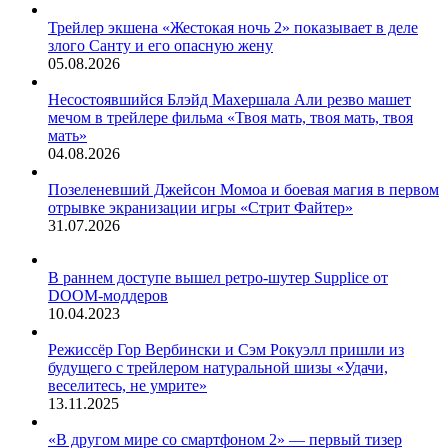
Трейлер экшена «Жестокая ночь 2» показывает в деле
злого Санту и его опасную жену
05.08.2026
Несостоявшийся Блэйд Махершала Али резво машет
мечом в трейлере фильма «Твоя мать, твоя мать, твоя
мать»
04.08.2026
Позеленевший Джейсон Момоа и боевая магия в первом
отрывке экранизации игры «Стрит Файтер»
31.07.2026
В раннем доступе вышел ретро-шутер Supplice от
DOOM-моддеров
10.04.2023
Режиссёр Гор Вербински и Сэм Рокуэлл пришли из
будущего с трейлером натуральной шизы «Удачи,
веселитесь, не умрите»
13.11.2025
«В другом мире со смартфоном 2» — первый тизер