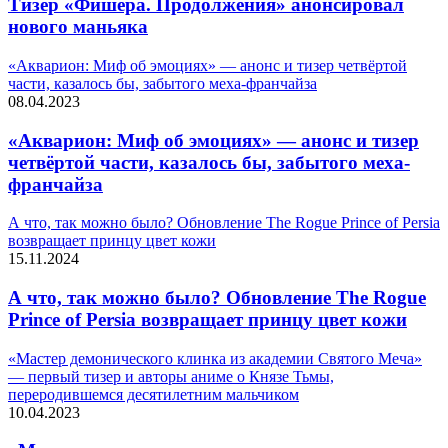
Тизер «Фишера. Продолжения» анонсировал
нового маньяка
«Акварион: Миф об эмоциях» — анонс и тизер четвёртой
части, казалось бы, забытого меха-франчайза
08.04.2023
«Акварион: Миф об эмоциях» — анонс и тизер
четвёртой части, казалось бы, забытого меха-
франчайза
А что, так можно было? Обновление The Rogue Prince of Persia
возвращает принцу цвет кожи
15.11.2024
А что, так можно было? Обновление The Rogue
Prince of Persia возвращает принцу цвет кожи
«Мастер демонического клинка из академии Святого Меча»
— первый тизер и авторы аниме о Князе Тьмы,
переродившемся десятилетним мальчиком
10.04.2023