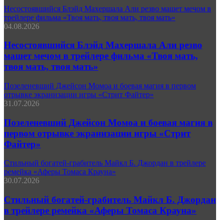
Несостоявшийся Блэйд Махершала Али резво машет мечом в
трейлере фильма «Твоя мать, твоя мать, твоя мать»
04.08.2026
Несостоявшийся Блэйд Махершала Али резво
машет мечом в трейлере фильма «Твоя мать,
твоя мать, твоя мать»
Позеленевший Джейсон Момоа и боевая магия в первом
отрывке экранизации игры «Стрит Файтер»
31.07.2026
Позеленевший Джейсон Момоа и боевая магия в
первом отрывке экранизации игры «Стрит
Файтер»
Стильный богатей-грабитель Майкл Б. Джордан в трейлере
ремейка «Аферы Томаса Крауна»
30.07.2026
Стильный богатей-грабитель Майкл Б. Джордан
в трейлере ремейка «Аферы Томаса Крауна»