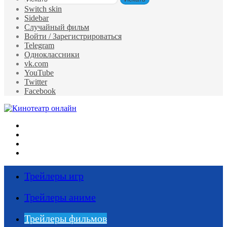
Switch skin
Sidebar
Случайный фильм
Войти / Зарегистрироваться
Telegram
Одноклассники
vk.com
YouTube
Twitter
Facebook
Меню
Искать
Switch skin
Войти
Трейлеры игр
Трейлеры аниме
Трейлеры фильмов