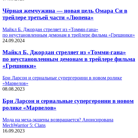
Чёрная жемчужина — новая цель Омара Си в
трейлере третьей части «Люпена»
Майкл Б. Джордан стреляет из «Томми-гана»
по неустановленным демонам в трейлере фильма «Грешники»
24.09.2024
Майкл Б. Джордан стреляет из «Томми-гана»
по неустановленным демонам в трейлере фильма
«Грешники»
Бри Ларсон и сериальные супергероини в новом ролике
«Марвелов»
08.08.2023
Бри Ларсон и сериальные супергероини в новом
ролике «Марвелов»
Мода на меха-экшены возвращается? Анонсирована
MechWarrior 5: Clans
16.09.2023