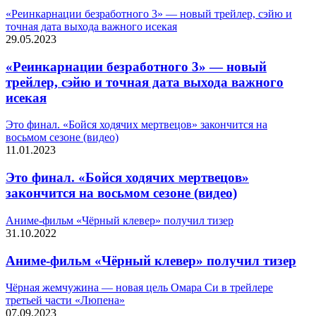
«Реинкарнации безработного 3» — новый трейлер, сэйю и
точная дата выхода важного исекая
29.05.2023
«Реинкарнации безработного 3» — новый
трейлер, сэйю и точная дата выхода важного
исекая
Это финал. «Бойся ходячих мертвецов» закончится на
восьмом сезоне (видео)
11.01.2023
Это финал. «Бойся ходячих мертвецов»
закончится на восьмом сезоне (видео)
Аниме-фильм «Чёрный клевер» получил тизер
31.10.2022
Аниме-фильм «Чёрный клевер» получил тизер
Чёрная жемчужина — новая цель Омара Си в трейлере
третьей части «Люпена»
07.09.2023