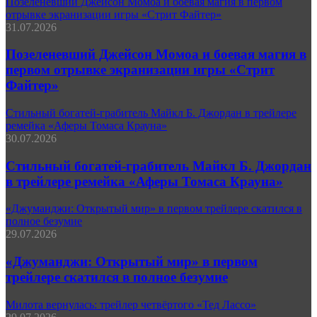
Позеленевший Джейсон Момоа и боевая магия в первом
отрывке экранизации игры «Стрит Файтер»
31.07.2026
Позеленевший Джейсон Момоа и боевая магия в
первом отрывке экранизации игры «Стрит
Файтер»
Стильный богатей-грабитель Майкл Б. Джордан в трейлере
ремейка «Аферы Томаса Крауна»
30.07.2026
Стильный богатей-грабитель Майкл Б. Джордан
в трейлере ремейка «Аферы Томаса Крауна»
«Джуманджи: Открытый мир» в первом трейлере скатился в
полное безумие
29.07.2026
«Джуманджи: Открытый мир» в первом
трейлере скатился в полное безумие
Милота вернулась: трейлер четвёртого «Тед Лассо»