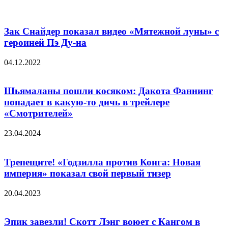
Зак Снайдер показал видео «Мятежной луны» с
героиней Пэ Ду-на
04.12.2022
Шьямаланы пошли косяком: Дакота Фаннинг
попадает в какую-то дичь в трейлере
«Смотрителей»
23.04.2024
Трепещите! «Годзилла против Конга: Новая
империя» показал свой первый тизер
20.04.2023
Эпик завезли! Скотт Лэнг воюет с Кангом в