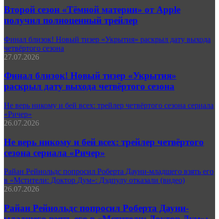
Второй сезон «Тёмной материи» от Apple
получил полноценный трейлер
Финал близок! Новый тизер «Укрытия» раскрыл дату выхода
четвёртого сезона
27.07.2026
Финал близок! Новый тизер «Укрытия»
раскрыл дату выхода четвёртого сезона
Не верь никому и бей всех: трейлер четвёртого сезона сериала
«Ричер»
26.07.2026
Не верь никому и бей всех: трейлер четвёртого
сезона сериала «Ричер»
Райан Рейнольдс попросил Роберта Дауни-младшего взять его
в «Мстители: Доктор Дум»: Дэдпулу отказали (видео)
26.07.2026
Райан Рейнольдс попросил Роберта Дауни-
младшего взять его в «Мстители: Доктор Дум»: