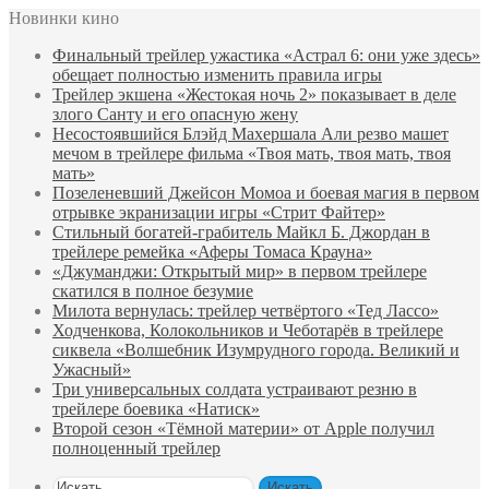
Новинки кино
Финальный трейлер ужастика «Астрал 6: они уже здесь»
обещает полностью изменить правила игры
Трейлер экшена «Жестокая ночь 2» показывает в деле
злого Санту и его опасную жену
Несостоявшийся Блэйд Махершала Али резво машет
мечом в трейлере фильма «Твоя мать, твоя мать, твоя
мать»
Позеленевший Джейсон Момоа и боевая магия в первом
отрывке экранизации игры «Стрит Файтер»
Стильный богатей-грабитель Майкл Б. Джордан в
трейлере ремейка «Аферы Томаса Крауна»
«Джуманджи: Открытый мир» в первом трейлере
скатился в полное безумие
Милота вернулась: трейлер четвёртого «Тед Лассо»
Ходченкова, Колокольников и Чеботарёв в трейлере
сиквела «Волшебник Изумрудного города. Великий и
Ужасный»
Три универсальных солдата устраивают резню в
трейлере боевика «Натиск»
Второй сезон «Тёмной материи» от Apple получил
полноценный трейлер
Искать