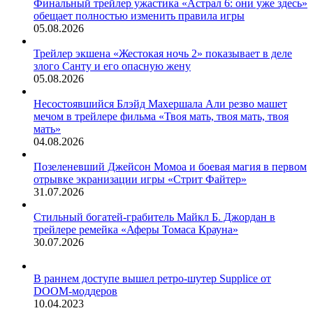
Финальный трейлер ужастика «Астрал 6: они уже здесь»
обещает полностью изменить правила игры
05.08.2026
Трейлер экшена «Жестокая ночь 2» показывает в деле
злого Санту и его опасную жену
05.08.2026
Несостоявшийся Блэйд Махершала Али резво машет
мечом в трейлере фильма «Твоя мать, твоя мать, твоя
мать»
04.08.2026
Позеленевший Джейсон Момоа и боевая магия в первом
отрывке экранизации игры «Стрит Файтер»
31.07.2026
Стильный богатей-грабитель Майкл Б. Джордан в
трейлере ремейка «Аферы Томаса Крауна»
30.07.2026
В раннем доступе вышел ретро-шутер Supplice от
DOOM-моддеров
10.04.2023