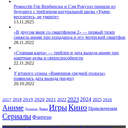
Режиссёр Гор Вербински и Сэм Рокуэлл пришли из
будущего с трейлером натуральной шизы «Удачи,
веселитесь, не умрите»
13.11.2025
«В другом мире со смартфоном 2» — первый тизер
сиквела аниме про попаданца и его читерский смартфон
28.11.2022
«Старшая карта» — трейлер и дата выхода аниме про
азартные игры и сверхспособности
22.11.2022
У второго сезона «Вампиров средней полосы»
появилась дата выхода (видео)
20.10.2022
ЖАНРЫ
2023
2024
2019
2020
2021
2018
2022
2025
2017
2026
Кино
Игры
Аниме
Приключения
Драма
Детектив
Сериалы
Фэнтези
Финальный трейлер ужастика «Астрал 6: они уже здесь»