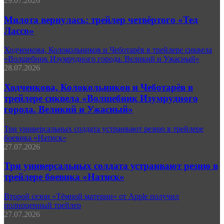
29.07.2026
Милота вернулась: трейлер четвёртого «Тед
Лассо»
Ходченкова, Колокольников и Чеботарёв в трейлере сиквела
«Волшебник Изумрудного города. Великий и Ужасный»
28.07.2026
Ходченкова, Колокольников и Чеботарёв в
трейлере сиквела «Волшебник Изумрудного
города. Великий и Ужасный»
Три универсальных солдата устраивают резню в трейлере
боевика «Натиск»
27.07.2026
Три универсальных солдата устраивают резню в
трейлере боевика «Натиск»
Второй сезон «Тёмной материи» от Apple получил
полноценный трейлер
27.07.2026