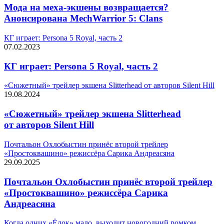
Мода на меха-экшены возвращается?
Анонсирована MechWarrior 5: Clans
КГ играет: Persona 5 Royal, часть 2
07.02.2023
КГ играет: Persona 5 Royal, часть 2
«Сюжетный» трейлер экшена Slitterhead от авторов Silent Hill
19.08.2024
«Сюжетный» трейлер экшена Slitterhead
от авторов Silent Hill
Почтальон Охлобыстин принёс второй трейлер
«Простоквашино» режиссёра Сарика Андреасяна
29.09.2025
Почтальон Охлобыстин принёс второй трейлер
«Простоквашино» режиссёра Сарика
Андреасяна
Когда одних «Ёлок» мало, выходит новогодний ромком