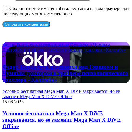
Сохранить моё имя, email и адрес сайта в этом браузере для
последующих моих комментариев.
СЛУЧАЙНЫЕ ФИЛЬМЫ
Фёдор Бондарчук издевается над Горшком и Чумным
Доктором в трейлере психологического триллера «Калимба»
28.04.2024
Фёдор Бондарчук издевается над Горшком и
Чумным Доктором в трейлере психологического
триллера «Калимба»
Условно-бесплатная Mega Man X DiVE закрывается, но её
заменит Mega Man X DiVE Offline
15.06.2023
Условно-бесплатная Mega Man X DiVE
закрывается, но её заменит Mega Man X DiVE
Offline