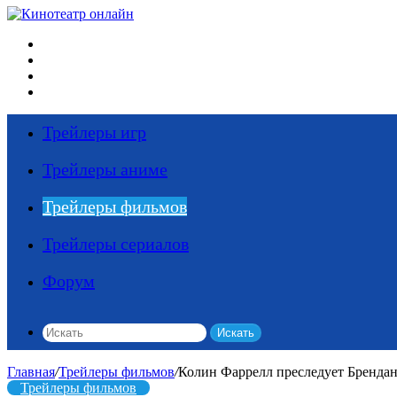
Меню
Искать
Switch skin
Войти
Трейлеры игр
Трейлеры аниме
Трейлеры фильмов
Трейлеры сериалов
Форум
Искать
Главная
/
Трейлеры фильмов
/
Колин Фаррелл преследует Бренда
Трейлеры фильмов