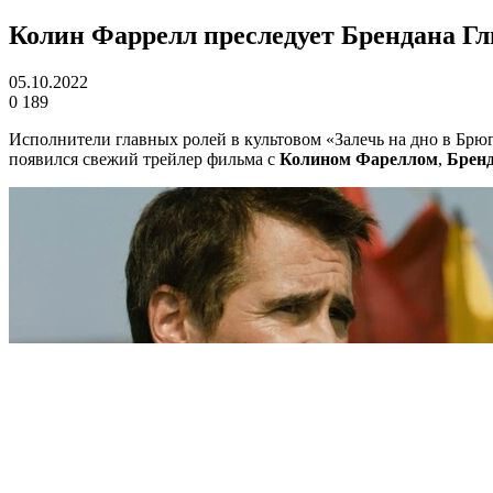
Колин Фаррелл преследует Брендана Г
05.10.2022
0
189
Исполнители главных ролей в культовом «Залечь на дно в Брю
появился свежий трейлер фильма с
Колином Фареллом
,
Брен