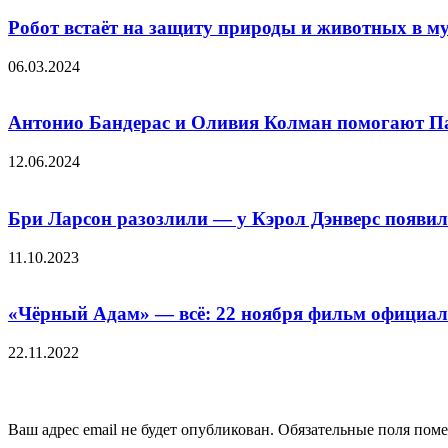
Робот встаёт на защиту природы и животных в м
06.03.2024
Антонио Бандерас и Оливия Колман помогают Па
12.06.2024
Бри Ларсон разозлили — у Кэрол Дэнверс появил
11.10.2023
«Чёрный Адам» — всё: 22 ноября фильм официал
22.11.2022
Добавить комментарий
Ваш адрес email не будет опубликован.
Обязательные поля пом