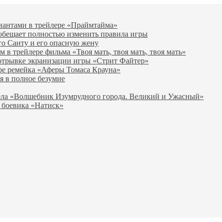
виантами в трейлере «Праймтайма»
 обещает полностью изменить правила игры
го Санту и его опасную жену
в трейлере фильма «Твоя мать, твоя мать, твоя мать»
отрывке экранизации игры «Стрит Файтер»
ре ремейка «Аферы Томаса Крауна»
я в полное безумие
вела «Волшебник Изумрудного города. Великий и Ужасный»
 боевика «Натиск»