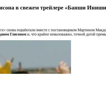
лисона в свежем трейлере «Банши Иниш
гге» снова поработали вместе с постановщиком Мартином Макдо
даном Глисоном
и, что крайне немаловажно, точной датой прем