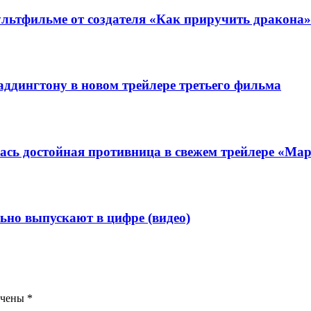
ультфильме от создателя «Как приручить дракона»
ддингтону в новом трейлере третьего фильма
ась достойная противница в свежем трейлере «Ма
ьно выпускают в цифре (видео)
ечены
*