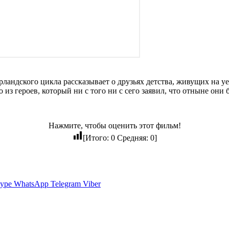
рландского цикла рассказывает о друзьях детства, живущих н
 героев, который ни с того ни с сего заявил, что отныне они б
Нажмите, чтобы оценить этот фильм!
[Итого:
0
Средняя:
0
]
ype
WhatsApp
Telegram
Viber