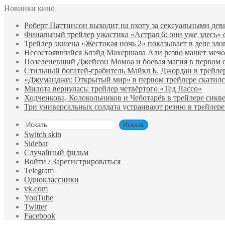
Новинки кино
Роберт Паттинсон выходит на охоту за сексуальными де
Финальный трейлер ужастика «Астрал 6: они уже здесь»
Трейлер экшена «Жестокая ночь 2» показывает в деле зло
Несостоявшийся Блэйд Махершала Али резво машет мечом 
Позеленевший Джейсон Момоа и боевая магия в первом 
Стильный богатей-грабитель Майкл Б. Джордан в трейле
«Джуманджи: Открытый мир» в первом трейлере скатилс
Милота вернулась: трейлер четвёртого «Тед Лассо»
Ходченкова, Колокольников и Чеботарёв в трейлере сик
Три универсальных солдата устраивают резню в трейлере
Искать
Switch skin
Sidebar
Случайный фильм
Войти / Зарегистрироваться
Telegram
Одноклассники
vk.com
YouTube
Twitter
Facebook