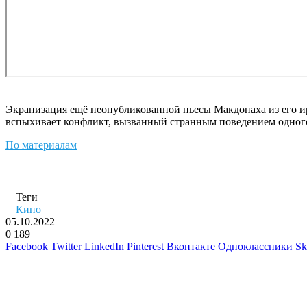
Экранизация ещё неопубликованной пьесы Макдонаха из его и
вспыхивает конфликт, вызванный странным поведением одного из
По материалам
Теги
Кино
05.10.2022
0
189
Facebook
Twitter
LinkedIn
Pinterest
Вконтакте
Одноклассники
Sk
Похожие фильмы