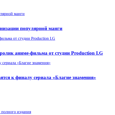
улярной манги
анизации популярной манги
льма от студии Production I.G
олик аниме-фильма от студии Production I.G
 сериала «Благие знамения»
ятся к финалу сериала «Благие знамения»
и полного издания