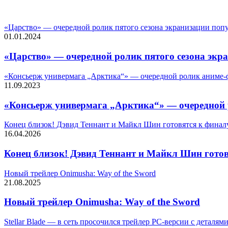
СЛУЧАЙНЫЕ ФИЛЬМЫ
«Царство» — очередной ролик пятого сезона экранизации поп
01.01.2024
«Царство» — очередной ролик пятого сезона экр
«Консьерж универмага „Арктика“» — очередной ролик аниме-фи
11.09.2023
«Консьерж универмага „Арктика“» — очередной р
Конец близок! Дэвид Теннант и Майкл Шин готовятся к финалу
16.04.2026
Конец близок! Дэвид Теннант и Майкл Шин готов
Новый трейлер Onimusha: Way of the Sword
21.08.2025
Новый трейлер Onimusha: Way of the Sword
Stellar Blade — в сеть просочился трейлер PC-версии с деталям