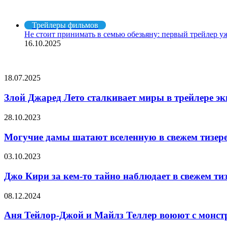
Рекомендуем посмотреть
Закрыть
Трейлеры фильмов
Не стоит принимать в семью обезьяну: первый трейлер 
16.10.2025
СЛУЧАЙНЫЕ ФИЛЬМЫ
Злой
18.07.2025
Джаред
Лето
Злой Джаред Лето сталкивает миры в трейлере э
сталкивает
миры
Могучие
28.10.2023
в
дамы
трейлере
шатают
Могучие дамы шатают вселенную в свежем тизер
экшена
вселенную
«Трон:
в
Джо
03.10.2023
Арес»
свежем
Кири
тизере
за
Джо Кири за кем-то тайно наблюдает в свежем тиз
«Марвелов»
кем-
то
Аня
08.12.2024
тайно
Тейлор-
наблюдает
Джой
Аня Тейлор-Джой и Майлз Теллер воюют с монст
в
и