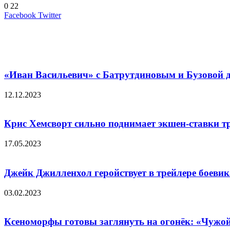
0
22
LinkedIn
Pinterest
Вконтакте
Одноклассники
Skype
WhatsApp
Telegram
Viber
Facebook
Twitter
Похожие фильмы
«Иван Васильевич» с Батрутдиновым и Бузовой де
12.12.2023
Крис Хемсворт сильно поднимает экшен-ставки т
17.05.2023
Джейк Джилленхол геройствует в трейлере боеви
03.02.2023
Ксеноморфы готовы заглянуть на огонёк: «Чужой