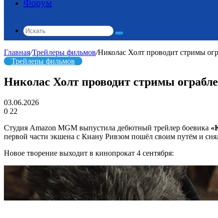
Форум
Искать
Главная
/
Трейлеры фильмов
/
Николас Холт проводит стримы огр
Трейлеры фильмов
Николас Холт проводит стримы ограбле
03.06.2026
0
22
Студия Amazon MGM выпустила дебютный трейлер боевика
«
первой части экшена с Киану Ривзом пошёл своим путём и сня
Новое творение выходит в кинопрокат 4 сентября: