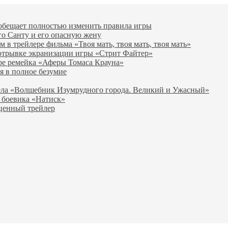
 обещает полностью изменить правила игры
го Санту и его опасную жену
в трейлере фильма «Твоя мать, твоя мать, твоя мать»
отрывке экранизации игры «Стрит Файтер»
ре ремейка «Аферы Томаса Крауна»
я в полное безумие
вела «Волшебник Изумрудного города. Великий и Ужасный»
 боевика «Натиск»
оценный трейлер