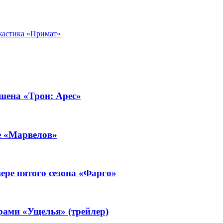
ужастика «Примат»
кшена «Трон: Арес»
е «Марвелов»
ере пятого сезона «Фарго»
рами «Ущелья» (трейлер)