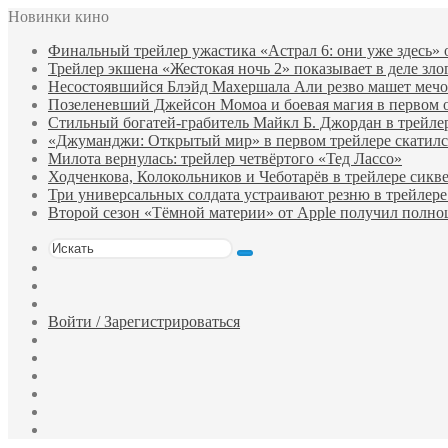
Новинки кино
Финальный трейлер ужастика «Астрал 6: они уже здесь»
Трейлер экшена «Жестокая ночь 2» показывает в деле зло
Несостоявшийся Блэйд Махершала Али резво машет мечом 
Позеленевший Джейсон Момоа и боевая магия в первом 
Стильный богатей-грабитель Майкл Б. Джордан в трейле
«Джуманджи: Открытый мир» в первом трейлере скатилс
Милота вернулась: трейлер четвёртого «Тед Лассо»
Ходченкова, Колокольников и Чеботарёв в трейлере сик
Три универсальных солдата устраивают резню в трейлере
Второй сезон «Тёмной материи» от Apple получил полн
Искать
Switch
skin
Sidebar
Случайный
фильм
Войти / Зарегистрироваться
Telegram
Одноклассники
vk.com
YouTube
Twitter
Facebook