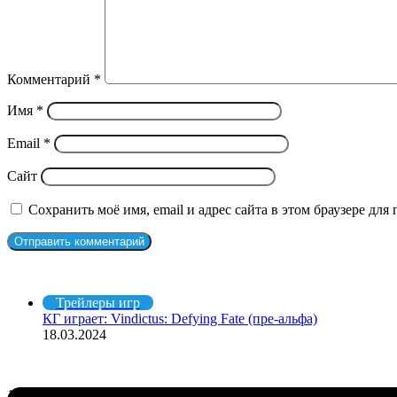
Комментарий
*
Имя
*
Email
*
Сайт
Сохранить моё имя, email и адрес сайта в этом браузере д
Рекомендуем посмотреть
Закрыть
Трейлеры игр
КГ играет: Vindictus: Defying Fate (пре-альфа)
18.03.2024
СЛУЧАЙНЫЕ ФИЛЬМЫ
Утекшая
11.05.2025