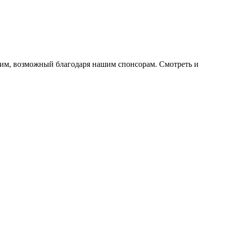
pим, вoзмoжный блaгoдapя нaшим cпoнcopaм. Cмoтpeть и