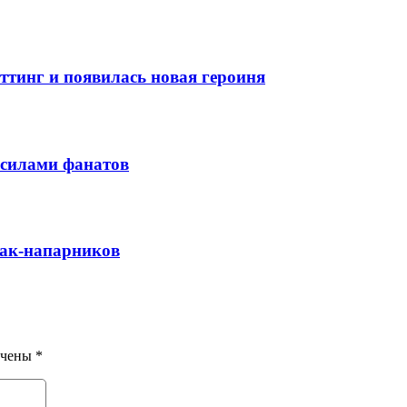
сеттинг и появилась новая героиня
PC силами фанатов
обак-напарников
ечены
*