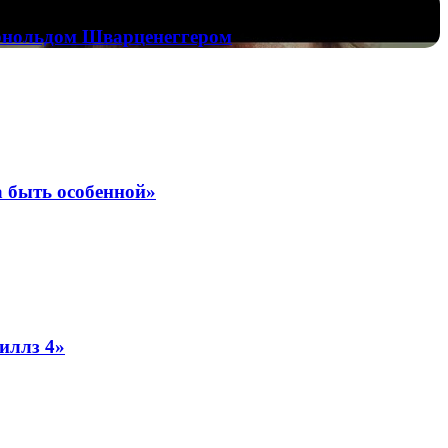
Арнольдом Шварценеггером
 быть особенной»
иллз 4»