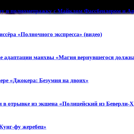
ру в полнометражку с Майклом Фассбендером и 
сёра «Полночного экспресса» (видео)
ке адаптации манхвы «Магия вернувшегося должна
зере «Джокера: Безумия на двоих»
 в отрывке из экшена «Полицейский из Беверли-Х
«Кунг-фу жеребец»