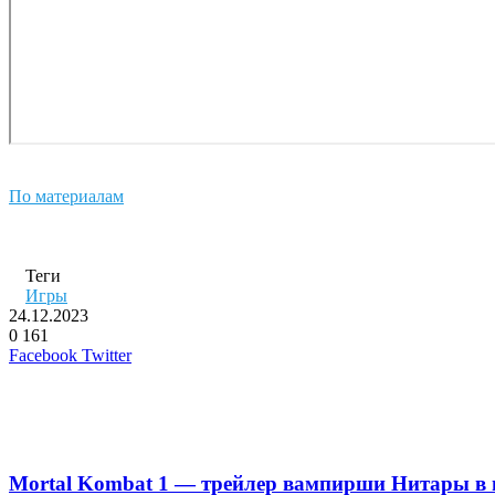
По материалам
Теги
Игры
24.12.2023
0
161
LinkedIn
Pinterest
Вконтакте
Одноклассники
Skype
WhatsApp
Telegram
Viber
Facebook
Twitter
Похожие фильмы
Mortal Kombat 1 — трейлер вампирши Нитары в