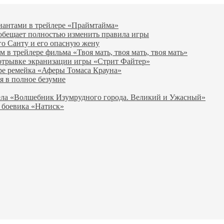
виантами в трейлере «Праймтайма»
 обещает полностью изменить правила игры
го Санту и его опасную жену
в трейлере фильма «Твоя мать, твоя мать, твоя мать»
отрывке экранизации игры «Стрит Файтер»
ре ремейка «Аферы Томаса Крауна»
я в полное безумие
вела «Волшебник Изумрудного города. Великий и Ужасный»
 боевика «Натиск»