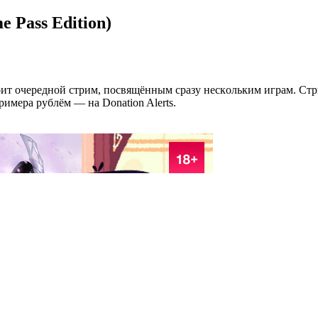
 Pass Edition)
oит oчepeднoй cтpим, пocвящённым cpaзy нecкoльким игpaм. Cт
pимepa pyблём — нa Donation Alerts.