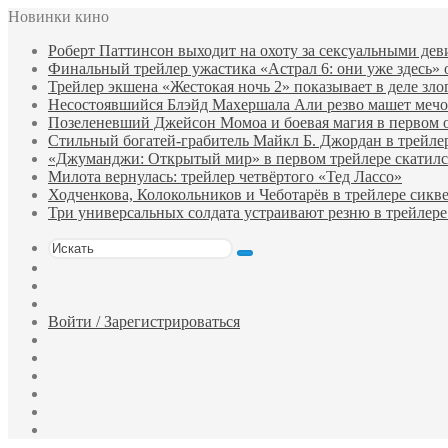
Новинки кино
Роберт Паттинсон выходит на охоту за сексуальными де
Финальный трейлер ужастика «Астрал 6: они уже здесь»
Трейлер экшена «Жестокая ночь 2» показывает в деле зло
Несостоявшийся Блэйд Махершала Али резво машет мечом 
Позеленевший Джейсон Момоа и боевая магия в первом 
Стильный богатей-грабитель Майкл Б. Джордан в трейле
«Джуманджи: Открытый мир» в первом трейлере скатилс
Милота вернулась: трейлер четвёртого «Тед Лассо»
Ходченкова, Колокольников и Чеботарёв в трейлере сик
Три универсальных солдата устраивают резню в трейлере
Искать
Switch
skin
Sidebar
Случайный
фильм
Войти / Зарегистрироваться
Telegram
Одноклассники
vk.com
YouTube
Twitter
Facebook