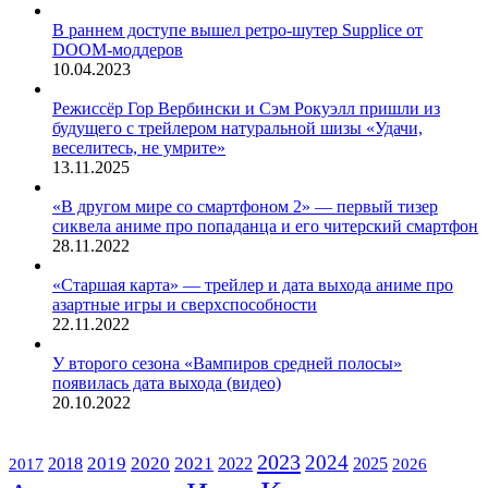
В раннем доступе вышел ретро-шутер Supplice от
DOOM-моддеров
10.04.2023
Режиссёр Гор Вербински и Сэм Рокуэлл пришли из
будущего с трейлером натуральной шизы «Удачи,
веселитесь, не умрите»
13.11.2025
«В другом мире со смартфоном 2» — первый тизер
сиквела аниме про попаданца и его читерский смартфон
28.11.2022
«Старшая карта» — трейлер и дата выхода аниме про
азартные игры и сверхспособности
22.11.2022
У второго сезона «Вампиров средней полосы»
появилась дата выхода (видео)
20.10.2022
ЖАНРЫ
2023
2024
2019
2020
2021
2018
2022
2025
2017
2026