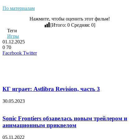
По материалам
Нажмите, чтобы оценить этот фильм!
[Итого:
0
Средняя:
0
]
Теги
Игры
01.12.2025
0
70
LinkedIn
Pinterest
Вконтакте
Одноклассники
Skype
WhatsApp
Telegram
Viber
Facebook
Twitter
Похожие фильмы
КГ играет: Astlibra Revision, часть 3
30.05.2023
Sonic Frontiers обзавелась новым трейлером и
анимационным приквелом
05.11.2022