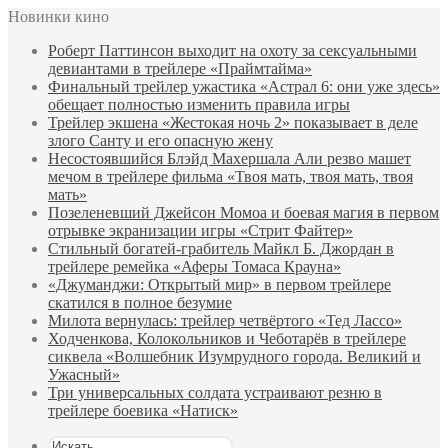
Новинки кино
Роберт Паттинсон выходит на охоту за сексуальными
девиантами в трейлере «Праймтайма»
Финальный трейлер ужастика «Астрал 6: они уже здесь»
обещает полностью изменить правила игры
Трейлер экшена «Жестокая ночь 2» показывает в деле
злого Санту и его опасную жену
Несостоявшийся Блэйд Махершала Али резво машет
мечом в трейлере фильма «Твоя мать, твоя мать, твоя
мать»
Позеленевший Джейсон Момоа и боевая магия в первом
отрывке экранизации игры «Стрит Файтер»
Стильный богатей-грабитель Майкл Б. Джордан в
трейлере ремейка «Аферы Томаса Крауна»
«Джуманджи: Открытый мир» в первом трейлере
скатился в полное безумие
Милота вернулась: трейлер четвёртого «Тед Лассо»
Ходченкова, Колокольников и Чеботарёв в трейлере
сиквела «Волшебник Изумрудного города. Великий и
Ужасный»
Три универсальных солдата устраивают резню в
трейлере боевика «Натиск»