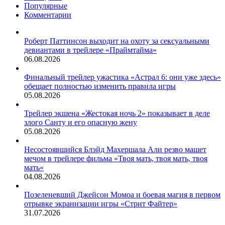
в
Популярные
трейлере
Комментарии
фильма
«Дурные
деньги»
Роберт Паттинсон выходит на охоту за сексуальными
девиантами в трейлере «Праймтайма»
06.08.2026
Финальный трейлер ужастика «Астрал 6: они уже здесь»
обещает полностью изменить правила игры
05.08.2026
Трейлер экшена «Жестокая ночь 2» показывает в деле
злого Санту и его опасную жену
05.08.2026
Несостоявшийся Блэйд Махершала Али резво машет
мечом в трейлере фильма «Твоя мать, твоя мать, твоя
мать»
04.08.2026
Позеленевший Джейсон Момоа и боевая магия в первом
отрывке экранизации игры «Стрит Файтер»
31.07.2026