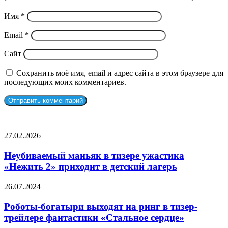
Имя
*
Email
*
Сайт
Сохранить моё имя, email и адрес сайта в этом браузере для
последующих моих комментариев.
СЛУЧАЙНЫЕ ФИЛЬМЫ
Неубиваемый
27.02.2026
маньяк
в
Неубиваемый маньяк в тизере ужастика
тизере
«Нежить 2» приходит в детский лагерь
ужастика
«Нежить
Роботы-
26.07.2024
2»
богатыри
приходит
выходят
Роботы-богатыри выходят на ринг в тизер-
в
на
трейлере фантастики «Стальное сердце»
детский
ринг
лагерь