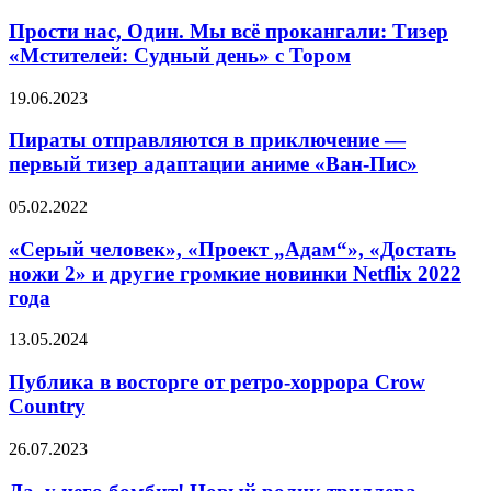
6
нас,
Один.
Прости нас, Один. Мы всё прокангали: Тизер
Мы
«Мстителей: Судный день» с Тором
всё
прокангали:
Пираты
19.06.2023
Тизер
отправляются
«Мстителей:
в
Пираты отправляются в приключение —
Судный
приключение
первый тизер адаптации аниме «Ван-Пис»
день»
—
с
первый
Тором
«Серый
05.02.2022
тизер
человек»,
адаптации
«Проект
«Серый человек», «Проект „Адам“», «Достать
аниме
„Адам“»,
ножи 2» и другие громкие новинки Netflix 2022
«Ван-
«Достать
Пис»
года
ножи
2»
Публика
13.05.2024
и
в
другие
восторге
Публика в восторге от ретро-хоррора Crow
громкие
от
новинки
Country
ретро-
Netflix
хоррора
2022
Да,
26.07.2023
Crow
года
у
Country
него