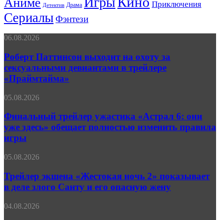
Кино
Игры
Аниме
Приключения
Драма
Детектив
Сериалы
Фэнтези
Роберт
06.08.2026
Паттинсон
выходит
Роберт Паттинсон выходит на охоту за
на
сексуальными девиантами в трейлере
охоту
«Праймтайма»
за
сексуальными
Финальный
05.08.2026
девиантами
трейлер
в
ужастика
Финальный трейлер ужастика «Астрал 6: они
трейлере
«Астрал
«Праймтайма»
уже здесь» обещает полностью изменить правила
6:
игры
они
уже
Трейлер
05.08.2026
здесь»
экшена
обещает
«Жестокая
Трейлер экшена «Жестокая ночь 2» показывает
полностью
ночь 2»
изменить
в деле злого Санту и его опасную жену
показывает
правила
в
игры
Несостоявшийся
04.08.2026
деле
Блэйд
злого