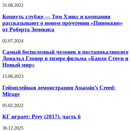
в
Копнуть
31.08.2022
тизер-
глубже
трейлере
—
Копнуть глубже — Том Хэнкс и компания
фантастики
Том
рассказывают о новом прочтении «Пиноккио»
«Стальное
Хэнкс
сердце»
от Роберта Земекиса
и
компания
Самый
02.07.2024
рассказывают
бесполезный
о
человек
Самый бесполезный человек в постапокалипсисе
новом
в
прочтении
Дональд Гловер в тизере фильма «Бандо Стоун и
постапокалипсисе
«Пиноккио»
Новый мир»
Дональд
от
Гловер
Роберта
Геймплейная
15.06.2023
в
Земекиса
демонстрация
тизере
Assassin’s
Геймплейная демонстрация Assassin’s Creed:
фильма
Creed:
«Бандо
Mirage
Mirage
Стоун
и
КГ
05.02.2022
Новый
играет:
мир»
Prey
КГ играет: Prey (2017), часть 6
(2017),
часть
Прости
30.12.2025