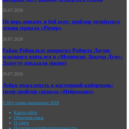
«Укрытия»
раскрыл
Не
26.07.2026
дату
верь
выхода
никому
Не верь никому и бей всех: трейлер четвёртого
четвёртого
и
сезона сериала «Ричер»
сезона
бей
всех:
Райан
26.07.2026
трейлер
Рейнольдс
четвёртого
попросил
Райан Рейнольдс попросил Роберта Дауни-
сезона
Роберта
младшего взять его в «Мстители: Доктор Дум»:
сериала
Дауни-
«Ричер»
Дэдпулу отказали (видео)
младшего
взять
Добро
26.07.2026
его
пожаловать
в
в
Добро пожаловать в настоящий киберпанк:
«Мстители:
настоящий
Доктор
тизер-трейлер сериала «Нейромант»
киберпанк:
Дум»:
тизер-
Дэдпулу
© Все права защищены 2026
трейлер
отказали
сериала
(видео)
Карта сайта
«Нейромант»
Обратная связь
О сайте
Политика конфиденциальности