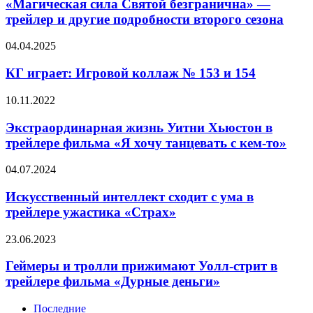
Святой
«Магическая сила Святой безгранична» —
в
безгранична»
трейлер и другие подробности второго сезона
трейлере
—
ужастика
трейлер
КГ
04.04.2025
и
играет:
другие
Игровой
КГ играет: Игровой коллаж № 153 и 154
подробности
коллаж
второго
№
Экстраординарная
10.11.2022
сезона
153
жизнь
и
Уитни
Экстраординарная жизнь Уитни Хьюстон в
154
Хьюстон
трейлере фильма «Я хочу танцевать с кем-то»
в
трейлере
Искусственный
04.07.2024
фильма
интеллект
«Я
сходит
Искусственный интеллект сходит с ума в
хочу
с
трейлере ужастика «Страх»
танцевать
ума
с
в
кем-
Геймеры
23.06.2023
трейлере
то»
и
ужастика
тролли
Геймеры и тролли прижимают Уолл-стрит в
«Страх»
прижимают
трейлере фильма «Дурные деньги»
Уолл-
стрит
Последние