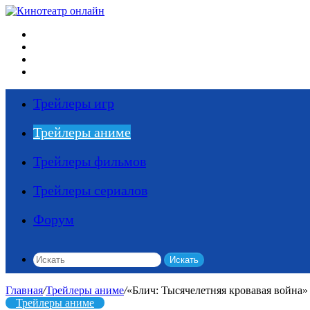
Меню
Искать
Switch skin
Войти
Трейлеры игр
Трейлеры аниме
Трейлеры фильмов
Трейлеры сериалов
Форум
Искать
Главная
/
Трейлеры аниме
/
«Блич: Тысячелетняя кровавая война
Трейлеры аниме