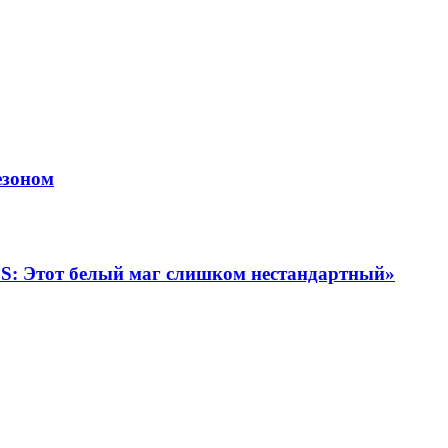
езоном
а S: Этот белый маг слишком нестандартный»