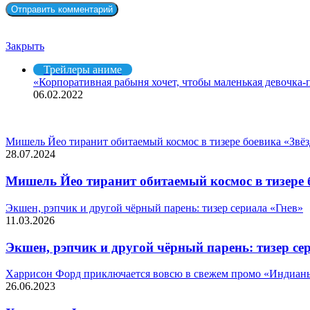
Рекомендуем посмотреть
Закрыть
Трейлеры аниме
«Корпоративная рабыня хочет, чтобы маленькая девочка-
06.02.2022
СЛУЧАЙНЫЕ ФИЛЬМЫ
Мишель Йео тиранит обитаемый космос в тизере боевика «Звёз
28.07.2024
Мишель Йео тиранит обитаемый космос в тизере 
Экшен, рэпчик и другой чёрный парень: тизер сериала «Гнев»
11.03.2026
Экшен, рэпчик и другой чёрный парень: тизер се
Харрисон Форд приключается вовсю в свежем промо «Индианы
26.06.2023