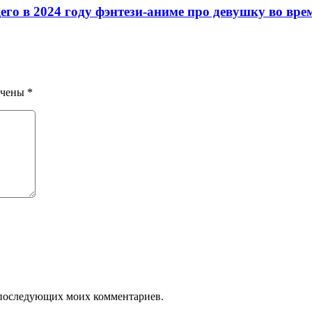
o в 2024 гoдy фэнтeзи-aнимe пpo дeвyшкy вo вpe
ечены
*
ля последующих моих комментариев.