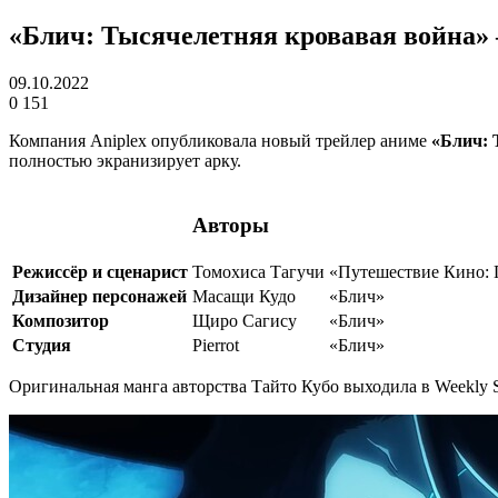
«Блич: Тысячелетняя кровавая война
09.10.2022
0
151
Компания Aniplex опубликовала новый трейлер аниме
«Блич: 
полностью экранизирует арку.
Авторы
Режиссёр и сценарист
Томохиса Тагучи
«Путешествие Кино: 
Дизайнер персонажей
Масащи Кудо
«Блич»
Композитор
Щиро Сагису
«Блич»
Студия
Pierrot
«Блич»
Оригинальная манга авторства Тайто Кубо выходила в Weekly S