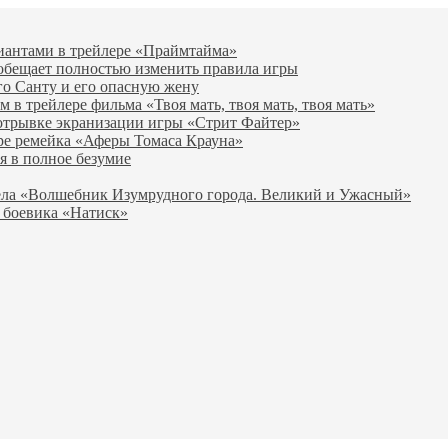
виантами в трейлере «Праймтайма»
 обещает полностью изменить правила игры
го Санту и его опасную жену
в трейлере фильма «Твоя мать, твоя мать, твоя мать»
отрывке экранизации игры «Стрит Файтер»
ре ремейка «Аферы Томаса Крауна»
я в полное безумие
вела «Волшебник Изумрудного города. Великий и Ужасный»
 боевика «Натиск»