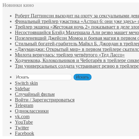
Новинки кино
Роберт Паттинсон выходит на охоту за сексуальными де
Финальный трейлер ужастика «Астрал 6: они уже здесь»
Трейлер экшена «Жестокая ночь 2» показывает в деле зло
Несостоявшийся Блэйд Махершала Али резво машет мечом 
Позеленевший Джейсон Момоа и боевая магия в первом 
Стильный богатей-грабитель Майкл Б. Джордан в трейле
«Джуманджи: Открытый мир» в первом трейлере скатилс
Милота вернулась: трейлер четвёртого «Тед Лассо»
Ходченкова, Колокольников и Чеботарёв в трейлере сик
Три универсальных солдата устраивают резню в трейлере
Искать
Switch skin
Sidebar
Случайный фильм
Войти / Зарегистрироваться
Telegram
Одноклассники
vk.com
YouTube
Twitter
Facebook