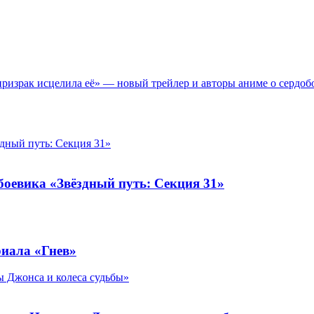
призрак исцелила её» — новый трейлер и авторы аниме о сердоб
дный путь: Секция 31»
боевика «Звёздный путь: Секция 31»
риала «Гнев»
 Джонса и колеса судьбы»