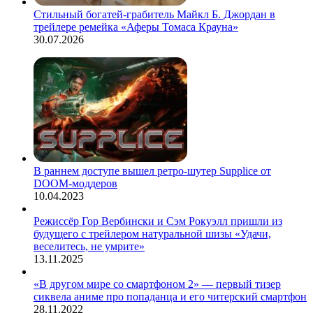
Стильный богатей-грабитель Майкл Б. Джордан в
трейлере ремейка «Аферы Томаса Крауна»
30.07.2026
В раннем доступе вышел ретро-шутер Supplice от
DOOM-моддеров
10.04.2023
Режиссёр Гор Вербински и Сэм Рокуэлл пришли из
будущего с трейлером натуральной шизы «Удачи,
веселитесь, не умрите»
13.11.2025
«В другом мире со смартфоном 2» — первый тизер
сиквела аниме про попаданца и его читерский смартфон
28.11.2022