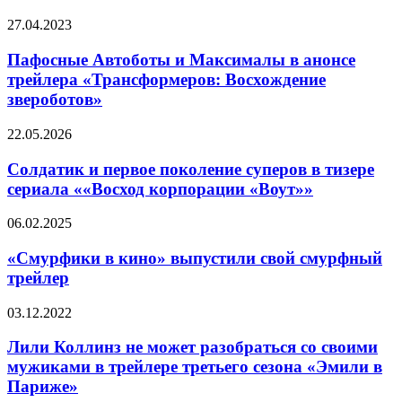
Пафосные
27.04.2023
Автоботы
и
Пафосные Автоботы и Максималы в анонсе
Максималы
трейлера «Трансформеров: Восхождение
в
звероботов»
анонсе
трейлера
Солдатик
22.05.2026
«Трансформеров:
и
Восхождение
первое
Солдатик и первое поколение суперов в тизере
звероботов»
поколение
сериала ««Восход корпорации «Воут»»
суперов
в
«Смурфики
06.02.2025
тизере
в
сериала
кино»
«Смурфики в кино» выпустили свой смурфный
««Восход
выпустили
трейлер
корпорации
свой
«Воут»»
смурфный
Лили
03.12.2022
трейлер
Коллинз
не
Лили Коллинз не может разобраться со своими
может
мужиками в трейлере третьего сезона «Эмили в
разобраться
Париже»
со