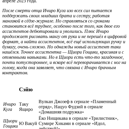
апреле 2023 года.
После смерти отца Ичиро Куга изо всех сил пытается
поддержать своих младших брата и сестру, работая
мангакой в сёдзе-журнале. Но справляться со сроками
становится всё труднее, особенно после того, как двое его
ассистентов дебютировали и уволились. Плюс Ичиро
продолжает рисовать мангу от руки и не перешёл в цифровой
формат, а найти ассистентов, всё ещё использующих ручку и
бумагу, очень сложно. Но однажды новый ассистент таки
нашёлся. Точнее ассистентка — Щиори Гощики, красивая и с
отменными навыками. Но в Щиори есть что-то загадочное,
почти потустороннее, и вскоре всё переворачивается с ног на
голову, когда она заявляет, что связана с Ичиро брачным
контрактом.
Сэйю
Вулкан Джозеф в сериале «Пламенный
Ичиро
Таку
отряд», Нацуо Фудзий в сериале
Куга
Ящиро
«Домашняя подружка»
Ёко Нищикава в сериале «Трилистник»,
Щиори
Ю Вакуй
Сумире Хиками в сериале «Идол,
Гощики
действуй!»