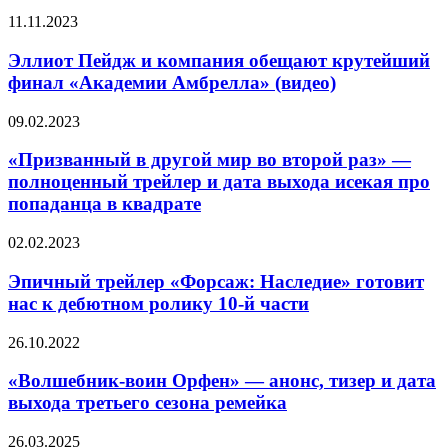
своими
Эллиот
11.11.2023
мужиками
Пейдж
в
и
Эллиот Пейдж и компания обещают крутейший
трейлере
компания
третьего
финал «Академии Амбрелла» (видео)
обещают
сезона
крутейший
«Эмили
«Призванный
09.02.2023
финал
в
в
«Академии
Париже»
другой
«Призванный в другой мир во второй раз» —
Амбрелла»
мир
полноценный трейлер и дата выхода исекая про
(видео)
во
попаданца в квадрате
второй
раз»
Эпичный
02.02.2023
—
трейлер
полноценный
«Форсаж:
Эпичный трейлер «Форсаж: Наследие» готовит
трейлер
Наследие»
и
нас к дебютном ролику 10-й части
готовит
дата
нас
выхода
«Волшебник-
26.10.2022
к
исекая
воин
дебютном
про
Орфен»
«Волшебник-воин Орфен» — анонс, тизер и дата
ролику
попаданца
—
выхода третьего сезона ремейка
10-
в
анонс,
й
квадрате
тизер
части
Червёртый
26.03.2025