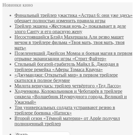
Новинки кино
Финальный трейлер ужастика «Астрал 6: они уже здесь»
обещает полностью изменить правила игры
Трейлер экшена «Жестокая ночь 2» показывает в деле
злого Санту и его опасную жену
Несостоявшийся Блэйд Махершала Али резво машет
мечом в трейлере фильма «Твоя мать, твоя мать, твоя
мать»
Позеленевший Джейсон Момоа и боевая магия в первом
отрывке экранизации игры «Стрит Файтер»
Стильный богатей-грабитель Майкл Б. Джордан в
трейлере ремейка «Аферы Томаса Крауна»
«Джуманджи: Открытый мир» в первом трейлере
скатился в полное безумие
Милота вернулась: трейлер четвёртого «Тед Лассо»
Ходченкова, Колокольников и Чеботарёв в трейлере
сиквела «Волшебник Изумрудного города. Великий и
Ужасный»
Три универсальных солдата устраивают резню в
трейлере боевика «Натиск»
Второй сезон «Тёмной материи» от Apple получил
полноценный трейлер