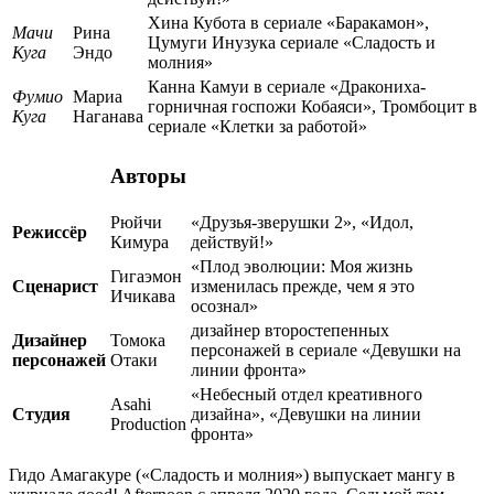
Хина Кубота в сериале «Баракамон»,
Мачи
Рина
Цумуги Инузука сериале «Сладость и
Куга
Эндо
молния»
Канна Камуи в сериале «Дракониха-
Фумио
Мариа
горничная госпожи Кобаяси», Тромбоцит в
Куга
Наганава
сериале «Клетки за работой»
Авторы
Рюйчи
«Друзья-зверушки 2», «Идол,
Режиссёр
Кимура
действуй!»
«Плод эволюции: Моя жизнь
Гигаэмон
Сценарист
изменилась прежде, чем я это
Ичикава
осознал»
дизайнер второстепенных
Дизайнер
Томока
персонажей в сериале «Девушки на
персонажей
Отаки
линии фронта»
«Небесный отдел креативного
Asahi
Студия
дизайна», «Девушки на линии
Production
фронта»
Гидо Амагакуре («Сладость и молния») выпускает мангу в