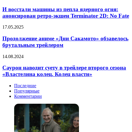
восстали
посвящённый
машины
И восстали машины из пепла ядерного огня:
Высшим
из
анонсирован ретро-экшен Terminator 2D: No Fate
Лунам
пепла
ядерного
Продолжение
17.05.2025
огня:
аниме
анонсирован
«Дни
Продолжение аниме «Дни Сакамото» обзавелось
ретро-
Сакамото»
брутальным трейлером
экшен
обзавелось
Terminator
брутальным
2D:
Саурон
14.08.2024
трейлером
No
наводит
Fate
суету
Саурон наводит суету в трейлере второго сезона
в
«Властелина колец. Колец власти»
трейлере
второго
Последние
сезона
Популярные
«Властелина
Комментарии
колец.
Колец
власти»