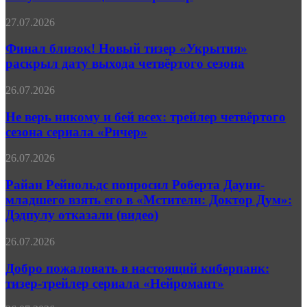
от
Apple
Финал
27.07.2026
получил
близок!
полноценный
Новый
Финал близок! Новый тизер «Укрытия»
трейлер
тизер
раскрыл дату выхода четвёртого сезона
«Укрытия»
раскрыл
Не
26.07.2026
дату
верь
выхода
никому
Не верь никому и бей всех: трейлер четвёртого
четвёртого
и
сезона сериала «Ричер»
сезона
бей
всех:
Райан
26.07.2026
трейлер
Рейнольдс
четвёртого
попросил
Райан Рейнольдс попросил Роберта Дауни-
сезона
Роберта
младшего взять его в «Мстители: Доктор Дум»:
сериала
Дауни-
«Ричер»
Дэдпулу отказали (видео)
младшего
взять
Добро
26.07.2026
его
пожаловать
в
в
Добро пожаловать в настоящий киберпанк:
«Мстители:
настоящий
Доктор
тизер-трейлер сериала «Нейромант»
киберпанк:
Дум»:
тизер-
Дэдпулу