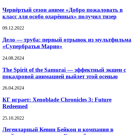
и
сезон
дата
аниме
Червёртый сезон аниме «Добро пожаловать в
выхода
«Добро
класс для особо одарённых» получил тизер
третьего
пожаловать
сезона
в
ремейка
Дело —
09.12.2022
класс
труба:
для
первый
Дело — труба: первый отрывок из мультфильма
особо
отрывок
«Супербратья Марио»
одарённых»
из
получил
мультфильма
тизер
The
24.08.2024
«Супербратья
Spirit
Марио»
of
The Spirit of the Samurai — эффектный экшен с
the
покадровой анимацией выйдет этой осенью
Samurai
—
КГ
26.04.2024
эффектный
играет:
экшен
Xenoblade
КГ играет: Xenoblade Chronicles 3: Future
с
Chronicles
Redeemed
покадровой
3:
анимацией
Future
выйдет
Легендарный
25.10.2022
Redeemed
этой
Кевин
осенью
Бейкон
Легендарный Кевин Бейкон и компания в
и