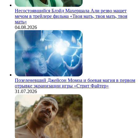
Несостоявшийся Блэйд Махершала Али резво машет
мечом в трейлере фильма «Твоя мать, твоя мать, твоя
мать»
04.08.2026
Позеленевший Джейсон Момоа и боевая магия в первом
отрывке экранизации игры «Стрит Файтер»
31.07.2026