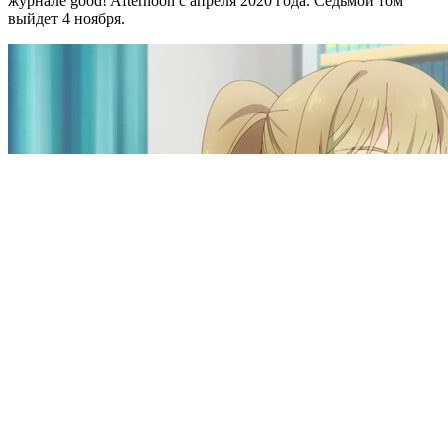
журнале good! Afternoon с апреля 2020 года. Седьмой том
выйдет 4 ноября.