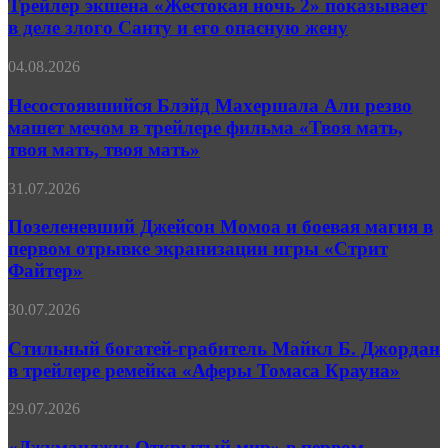
«Жестокая
Трейлер экшена «Жестокая ночь 2» показывает
полностью
ночь 2»
изменить
в деле злого Санту и его опасную жену
показывает
правила
в
игры
Несостоявшийся
04.08.2026
деле
Блэйд
злого
Махершала
Несостоявшийся Блэйд Махершала Али резво
Санту
Али
машет мечом в трейлере фильма «Твоя мать,
и
резво
его
твоя мать, твоя мать»
машет
опасную
мечом
жену
Позеленевший
31.07.2026
в
Джейсон
трейлере
Момоа
Позеленевший Джейсон Момоа и боевая магия в
фильма
и
«Твоя
первом отрывке экранизации игры «Стрит
боевая
мать,
Файтер»
магия
твоя
в
мать,
Стильный
30.07.2026
первом
твоя
богатей-
отрывке
мать»
грабитель
Стильный богатей-грабитель Майкл Б. Джордан
экранизации
Майкл
игры
в трейлере ремейка «Аферы Томаса Крауна»
Б.
«Стрит
Джордан
Файтер»
«Джуманджи:
29.07.2026
в
Открытый
трейлере
мир»
«Джуманджи: Открытый мир» в первом