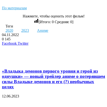
По материалам
Нажмите, чтобы оценить этот фильм!
[Итого:
0
Средняя:
0
]
Теги
2020
2023
Аниме
04.11.2022
0
145
LinkedIn
Pinterest
Вконтакте
Одноклассники
Skype
WhatsApp
Telegram
Viber
Facebook
Twitter
Похожие фильмы
«Владыка демонов первого уровня и герой из
однушки» — новый трейлер аниме о потерявшем
силы Владыке демонов и его (?) необычных
целях
12.06.2023