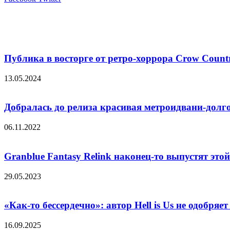
Похожие фильмы
Публика в восторге от ретро-хоррора Crow Count
13.05.2024
Добралась до релиза красивая метроидвани-долго
06.11.2022
Granblue Fantasy Relink наконец-то выпустят это
29.05.2023
«Как-то бессердечно»: автор Hell is Us не одобряе
16.09.2025