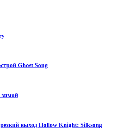
ry
строй Ghost Song
й зимой
т резкий выход Hollow Knight: Silksong