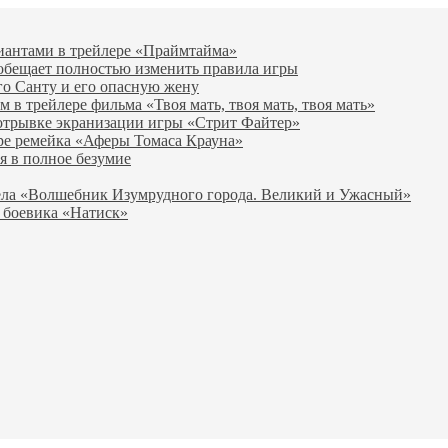
виантами в трейлере «Праймтайма»
 обещает полностью изменить правила игры
го Санту и его опасную жену
в трейлере фильма «Твоя мать, твоя мать, твоя мать»
отрывке экранизации игры «Стрит Файтер»
ре ремейка «Аферы Томаса Крауна»
я в полное безумие
вела «Волшебник Изумрудного города. Великий и Ужасный»
 боевика «Натиск»