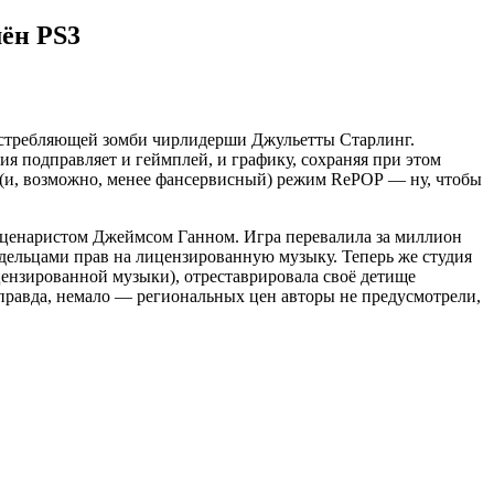
мён PS3
 истребляющей зомби чирлидерши Джульетты Старлинг.
ия подправляет и геймплей, и графику, сохраняя при этом
 (и, возможно, менее фансервисный) режим RePOP — ну, чтобы
 сценаристом Джеймсом Ганном. Игра перевалила за миллион
владельцами прав на лицензированную музыку. Теперь же студия
цензированной музыки), отреставрировала своё детище
, правда, немало — региональных цен авторы не предусмотрели,