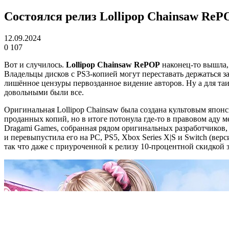
Состоялся релиз Lollipop Chainsaw ReP
12.09.2024
0
107
Вот и случилось.
Lollipop Chainsaw RePOP
наконец-то вышла,
Владельцы дисков с PS3-копией могут переставать держаться з
лишённое цензуры первозданное видение авторов. Ну а для т
довольными были все.
Оригинальная Lollipop Chainsaw была создана культовым япон
проданных копий, но в итоге потонула где-то в правовом аду м
Dragami Games, собранная рядом оригинальных разработчиков, 
и перевыпустила его на PC, PS5, Xbox Series X|S и Switch (ве
так что даже с приуроченной к релизу 10-процентной скидкой з