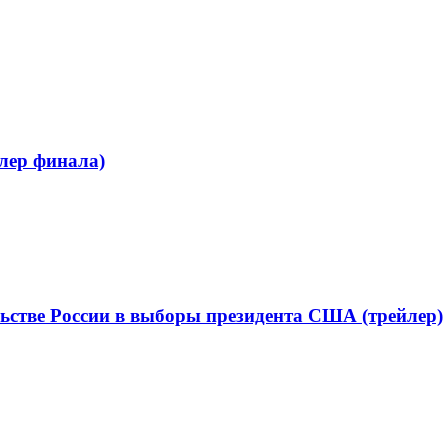
лер финала)
ьстве России в выборы президента США (трейлер)