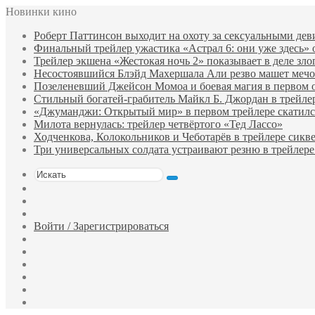
Новинки кино
Роберт Паттинсон выходит на охоту за сексуальными де
Финальный трейлер ужастика «Астрал 6: они уже здесь»
Трейлер экшена «Жестокая ночь 2» показывает в деле зло
Несостоявшийся Блэйд Махершала Али резво машет мечом 
Позеленевший Джейсон Момоа и боевая магия в первом 
Стильный богатей-грабитель Майкл Б. Джордан в трейле
«Джуманджи: Открытый мир» в первом трейлере скатилс
Милота вернулась: трейлер четвёртого «Тед Лассо»
Ходченкова, Колокольников и Чеботарёв в трейлере сик
Три универсальных солдата устраивают резню в трейлере
Искать
Switch
skin
Sidebar
Случайный
фильм
Войти / Зарегистрироваться
Telegram
Одноклассники
vk.com
YouTube
Twitter
Facebook