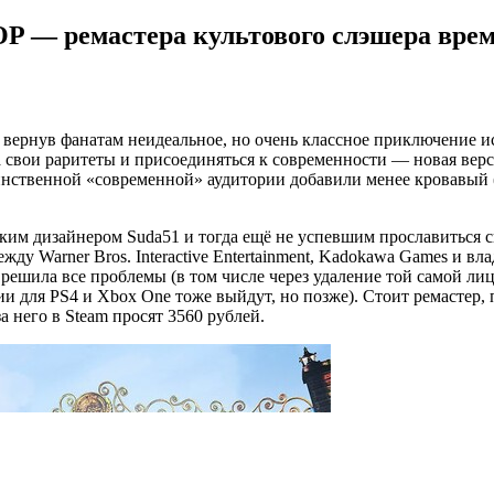
OP — ремастера культового слэшера вре
 вернув фанатам неидеальное, но очень классное приключение
а свои раритеты и присоединяться к современности — новая верс
аинственной «современной» аудитории добавили менее кровавый
ским дизайнером Suda51 и тогда ещё не успевшим прославиться
ежду Warner Bros. Interactive Entertainment, Kadokawa Games и 
решила все проблемы (в том числе через удаление той самой ли
рсии для PS4 и Xbox One тоже выйдут, но позже). Стоит ремастер
а него в Steam просят 3560 рублей.