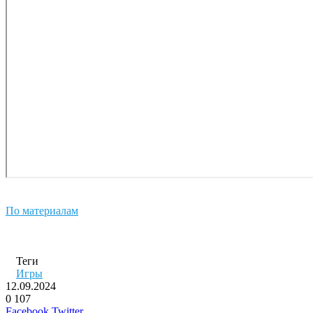
По материалам
Теги
Игры
12.09.2024
0
107
LinkedIn
Pinterest
Вконтакте
Одноклассники
Skype
WhatsApp
Telegram
Viber
Facebook
Twitter