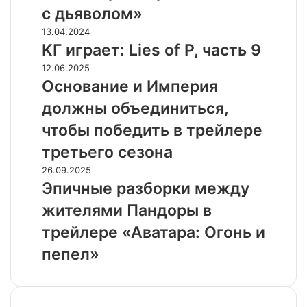
детски
с дьяволом»
в
трейлере
KГ
13.04.2024
экшен-
игpaeт:
KГ игpaeт: Lies of P, чacть 9
триллера
Lies
Основание
12.06.2025
«Схватка
of
и
Основание и Империя
с
P,
Империя
дьяволом»
чacть
должны объединиться,
должны
9
объединиться,
чтобы победить в трейлере
чтобы
третьего сезона
победить
в
Эпичные
26.09.2025
трейлере
разборки
Эпичные разборки между
третьего
между
жителями Пандоры в
сезона
жителями
Пандоры
трейлере «Аватара: Огонь и
в
пепел»
трейлере
«Аватара:
Огонь
и