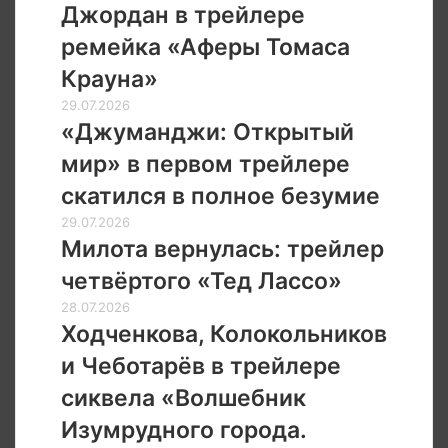
Б.
Джордан в трейлере
Джордан
ремейка «Аферы Томаса
в
трейлере
Крауна»
ремейка
«Джуманджи:
29.07.2026
«Аферы
Открытый
«Джуманджи: Открытый
Томаса
мир»
Крауна»
мир» в первом трейлере
в
первом
скатился в полное безумие
трейлере
Милота
29.07.2026
скатился
вернулась:
Милота вернулась: трейлер
в
трейлер
полное
четвёртого «Тед Лассо»
четвёртого
безумие
«Тед
Ходченкова,
28.07.2026
Лассо»
Колокольников
Ходченкова, Колокольников
и
и Чеботарёв в трейлере
Чеботарёв
в
сиквела «Волшебник
трейлере
Изумрудного города.
сиквела