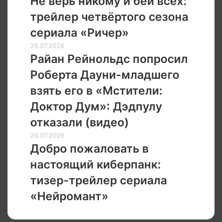
Не верь никому и бей всех:
выхода
никому
четвёртого
трейлер четвёртого сезона
и
сезона
бей
сериала «Ричер»
всех:
Райан
26.07.2026
трейлер
Рейнольдс
Райан Рейнольдс попросил
четвёртого
попросил
сезона
Роберта Дауни-младшего
Роберта
сериала
Дауни-
взять его в «Мстители:
«Ричер»
младшего
Доктор Дум»: Дэдпулу
взять
его
отказали (видео)
в
Добро
26.07.2026
«Мстители:
пожаловать
Добро пожаловать в
Доктор
в
Дум»:
настоящий киберпанк:
настоящий
Дэдпулу
киберпанк:
тизер-трейлер сериала
отказали
тизер-
(видео)
«Нейромант»
трейлер
сериала
«Нейромант»