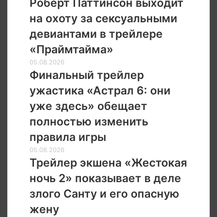
Роберт Паттинсон выходит
выходит
на охоту за сексуальными
на
охоту
девиантами в трейлере
за
«Праймтайма»
сексуальными
девиантами
Финальный
05.08.2026
в
трейлер
Финальный трейлер
трейлере
ужастика
ужастика «Астрал 6: они
«Праймтайма»
«Астрал
6:
уже здесь» обещает
они
полностью изменить
уже
здесь»
правила игры
обещает
Трейлер
05.08.2026
полностью
экшена
Трейлер экшена «Жестокая
изменить
«Жестокая
правила
ночь 2» показывает в деле
ночь 2»
игры
показывает
злого Санту и его опасную
в
жену
деле