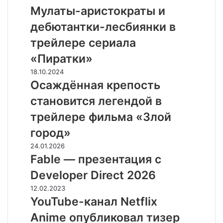
тизер
аристократы
Мулаты-аристократы и
комедийного
и
дебютантки-лесбиянки в
аниме
дебютантки-
про
лесбиянки
трейлере сериала
офисных
в
«Пиратки»
работников
трейлере
сериала
Осаждённая
18.10.2024
«Пиратки»
крепость
Осаждённая крепость
становится
становится легендой в
легендой
в
трейлере фильма «Злой
трейлере
город»
фильма
«Злой
Fable
24.01.2026
город»
—
Fable — презентация с
презентация
Developer Direct 2026
с
Developer
YouTube-
12.02.2023
Direct
канал
YouTube-канал Netflix
2026
Netflix
Anime опубликовал тизер
Anime