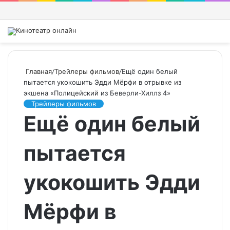
Войти
Switch
Искат
М
skin
Главная
/
Трейлеры фильмов
/
Ещё один белый
пытается укокошить Эдди Мёрфи в отрывке из
экшена «Полицейский из Беверли-Хиллз 4»
Трейлеры фильмов
Ещё один белый
пытается
укокошить Эдди
Мёрфи в