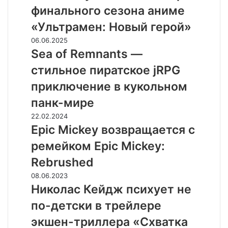
опубликовал
финального сезона аниме
тизер
«Ультрамен: Новый герой»
финального
сезона
Sea
06.06.2025
аниме
of
Sea of Remnants —
«Ультрамен:
Remnants
стильное пиратское jRPG
Новый
—
герой»
стильное
приключение в кукольном
пиратское
панк-мире
jRPG
приключение
Epic
22.02.2024
в
Mickey
Epic Mickey возвращается с
кукольном
возвращается
ремейком Epic Mickey:
панк-
с
мире
ремейком
Rebrushed
Epic
Николас
08.06.2023
Mickey:
Кейдж
Николас Кейдж психует не
Rebrushed
психует
по-детски в трейлере
не
по-
экшен-триллера «Схватка