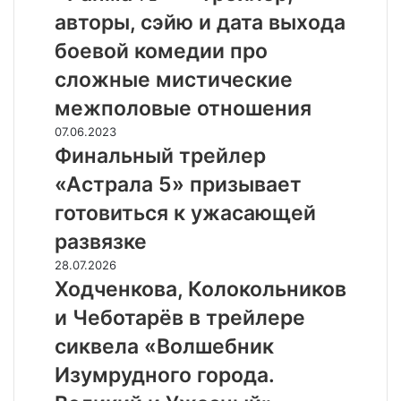
—
из
авторы, сэйю и дата выхода
трейлер,
«Форсажа 10»
авторы,
боевой комедии про
сэйю
сложные мистические
и
дата
межполовые отношения
выхода
Финальный
07.06.2023
боевой
трейлер
Финальный трейлер
комедии
«Астрала
про
«Астрала 5» призывает
5»
сложные
призывает
готовиться к ужасающей
мистические
готовиться
межполовые
развязке
к
отношения
ужасающей
Ходченкова,
28.07.2026
развязке
Колокольников
Ходченкова, Колокольников
и
и Чеботарёв в трейлере
Чеботарёв
в
сиквела «Волшебник
трейлере
Изумрудного города.
сиквела
«Волшебник