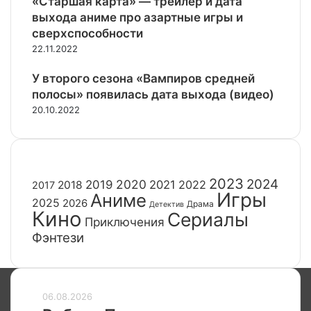
«Старшая карта» — трейлер и дата
выхода аниме про азартные игры и
сверхспособности
22.11.2022
У второго сезона «Вампиров средней
полосы» появилась дата выхода (видео)
20.10.2022
ЖАНРЫ
2023
2024
2020
2019
2021
2022
2018
2017
Игры
Аниме
2025
2026
Драма
Детектив
Кино
Сериалы
Приключения
Фэнтези
Роберт
06.08.2026
Паттинсон