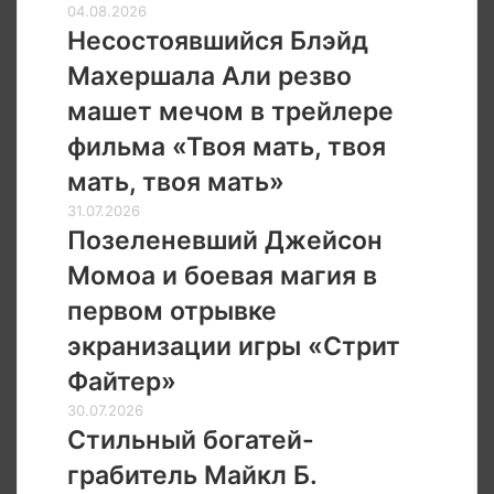
злого
Несостоявшийся
04.08.2026
Санту
Блэйд
Несостоявшийся Блэйд
и
Махершала
Махершала Али резво
его
Али
опасную
резво
машет мечом в трейлере
жену
машет
фильма «Твоя мать, твоя
мечом
в
мать, твоя мать»
трейлере
Позеленевший
31.07.2026
фильма
Джейсон
Позеленевший Джейсон
«Твоя
Момоа
мать,
Момоа и боевая магия в
и
твоя
боевая
первом отрывке
мать,
магия
твоя
экранизации игры «Стрит
в
мать»
первом
Файтер»
отрывке
Стильный
30.07.2026
экранизации
богатей-
Стильный богатей-
игры
грабитель
«Стрит
грабитель Майкл Б.
Майкл
Файтер»