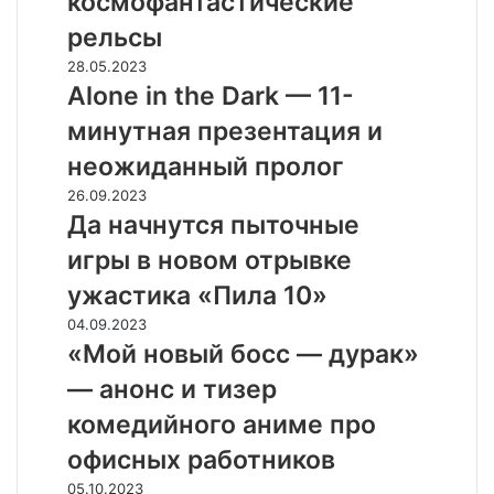
космофантастические
Jusant
на
рельсы
космофантастические
Alone
28.05.2023
рельсы
in
Alone in the Dark — 11-
the
минутная презентация и
Dark
—
неожиданный пролог
11-
Да
26.09.2023
минутная
начнутся
Да начнутся пыточные
презентация
пыточные
и
игры в новом отрывке
игры
неожиданный
в
ужастика «Пила 10»
пролог
новом
«Мой
04.09.2023
отрывке
новый
«Мой новый босс — дурак»
ужастика
босс
«Пила
— анонс и тизер
—
10»
дурак»
комедийного аниме про
—
офисных работников
анонс
и
Мулаты-
05.10.2023