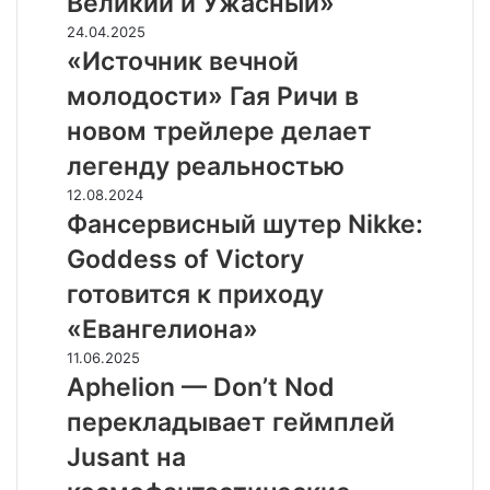
Великий и Ужасный»
Изумрудного
«Источник
24.04.2025
города.
вечной
«Источник вечной
Великий
молодости»
и
молодости» Гая Ричи в
Гая
Ужасный»
Ричи
новом трейлере делает
в
легенду реальностью
новом
трейлере
Фансервисный
12.08.2024
делает
шутер
Фансервисный шутер Nikke:
легенду
Nikke:
Goddess of Victory
реальностью
Goddess
of
готовится к приходу
Victory
«Евангелиона»
готовится
к
Aphelion
11.06.2025
приходу
—
Aphelion — Don’t Nod
«Евангелиона»
Don’t
перекладывает геймплей
Nod
перекладывает
Jusant на
геймплей