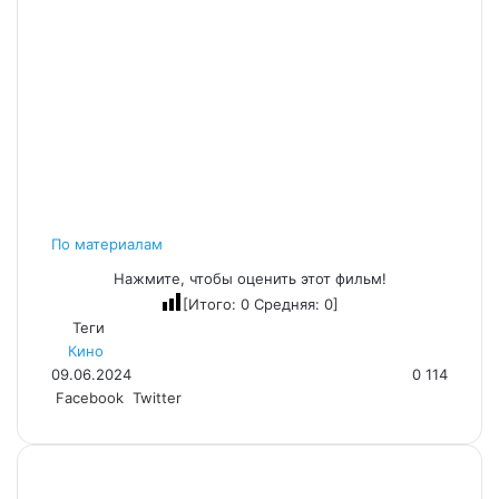
По материалам
Нажмите, чтобы оценить этот фильм!
[Итого:
0
Средняя:
0
]
Теги
Кино
09.06.2024
0
114
LinkedIn
Pinterest
Вконтакте
Одноклассники
Skype
WhatsApp
Telegram
Viber
Facebook
Twitter
Похожие фильмы