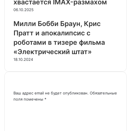
хвастается IMAX-размахом
06.10.2025
Милли Бобби Браун, Крис
Пратт и апокалипсис с
роботами в тизере фильма
«Электрический штат»
18.10.2024
Добавить комментарий
Ваш адрес email не будет опубликован.
Обязательные
поля помечены
*
К
о
м
м
е