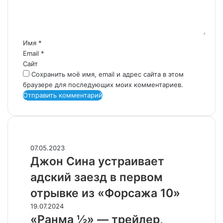
н
т
а
р
Имя
*
и
Email
*
й
Сайт
*
Сохранить моё имя, email и адрес сайта в этом
браузере для последующих моих комментариев.
СЛУЧАЙНЫЕ ФИЛЬМЫ
Джон
07.05.2023
Сина
Джон Сина устраивает
устраивает
адский заезд в первом
адский
заезд
отрывке из «Форсажа 10»
в
«Ранма
19.07.2024
первом
½»
«Ранма ½» — трейлер,
отрывке