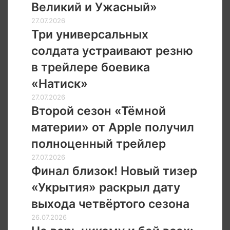
«Волшебник
Великий и Ужасный»
Изумрудного
Три
27.07.2026
города.
универсальных
Три универсальных
Великий
солдата
и
солдата устраивают резню
устраивают
Ужасный»
резню
в трейлере боевика
в
«Натиск»
трейлере
боевика
Второй
27.07.2026
«Натиск»
сезон
Второй сезон «Тёмной
«Тёмной
материи» от Apple получил
материи»
от
полноценный трейлер
Apple
Финал
27.07.2026
получил
близок!
Финал близок! Новый тизер
полноценный
Новый
трейлер
«Укрытия» раскрыл дату
тизер
«Укрытия»
выхода четвёртого сезона
раскрыл
Не
26.07.2026
дату
верь