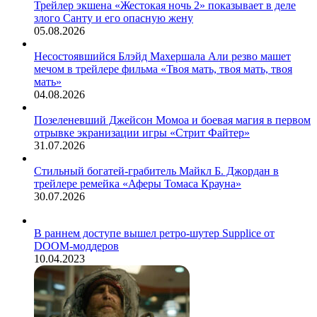
Трейлер экшена «Жестокая ночь 2» показывает в деле
злого Санту и его опасную жену
05.08.2026
Несостоявшийся Блэйд Махершала Али резво машет
мечом в трейлере фильма «Твоя мать, твоя мать, твоя
мать»
04.08.2026
Позеленевший Джейсон Момоа и боевая магия в первом
отрывке экранизации игры «Стрит Файтер»
31.07.2026
Стильный богатей-грабитель Майкл Б. Джордан в
трейлере ремейка «Аферы Томаса Крауна»
30.07.2026
В раннем доступе вышел ретро-шутер Supplice от
DOOM-моддеров
10.04.2023