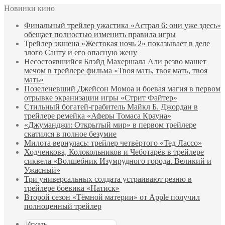
Новинки кино
Финальный трейлер ужастика «Астрал 6: они уже здесь»
обещает полностью изменить правила игры
Трейлер экшена «Жестокая ночь 2» показывает в деле
злого Санту и его опасную жену
Несостоявшийся Блэйд Махершала Али резво машет
мечом в трейлере фильма «Твоя мать, твоя мать, твоя
мать»
Позеленевший Джейсон Момоа и боевая магия в первом
отрывке экранизации игры «Стрит Файтер»
Стильный богатей-грабитель Майкл Б. Джордан в
трейлере ремейка «Аферы Томаса Крауна»
«Джуманджи: Открытый мир» в первом трейлере
скатился в полное безумие
Милота вернулась: трейлер четвёртого «Тед Лассо»
Ходченкова, Колокольников и Чеботарёв в трейлере
сиквела «Волшебник Изумрудного города. Великий и
Ужасный»
Три универсальных солдата устраивают резню в
трейлере боевика «Натиск»
Второй сезон «Тёмной материи» от Apple получил
полноценный трейлер