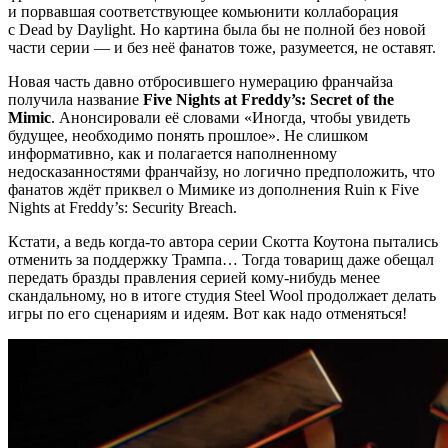
и порвавшая соответствующее комьюнити коллаборация
с Dead by Daylight. Но картина была бы не полной без новой
части серии — и без неё фанатов тоже, разумеется, не оставят.
Новая часть давно отбросившего нумерацию франчайза
получила название
Five Nights at Freddy’s: Secret of the
Mimic
. Анонсировали её словами «Иногда, чтобы увидеть
будущее, необходимо понять прошлое». Не слишком
информативно, как и полагается наполненному
недосказанностями франчайзу, но логично предположить, что
фанатов ждёт приквел о Мимике из дополнения Ruin к Five
Nights at Freddy’s: Security Breach.
Кстати, а ведь когда-то автора серии Скотта Коутона пытались
отменить за поддержку Трампа… Тогда товарищ даже обещал
передать бразды правления серией кому-нибудь менее
скандальному, но в итоге студия Steel Wool продолжает делать
игры по его сценариям и идеям. Вот как надо отменяться!