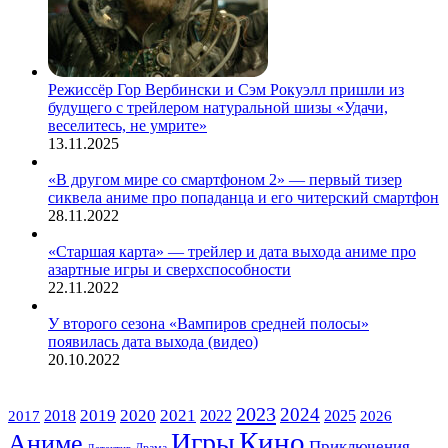
Режиссёр Гор Вербински и Сэм Рокуэлл пришли из
будущего с трейлером натуральной шизы «Удачи,
веселитесь, не умрите»
13.11.2025
«В другом мире со смартфоном 2» — первый тизер
сиквела аниме про попаданца и его читерский смартфон
28.11.2022
«Старшая карта» — трейлер и дата выхода аниме про
азартные игры и сверхспособности
22.11.2022
У второго сезона «Вампиров средней полосы»
появилась дата выхода (видео)
20.10.2022
ЖАНРЫ
2023
2024
2019
2020
2021
2018
2022
2025
2017
2026
Кино
Игры
Аниме
Приключения