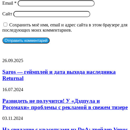
Email
*
Сайт
Сохранить моё имя, email и адрес сайта в этом браузере для
последующих моих комментариев.
СЛУЧАЙНЫЕ ФИЛЬМЫ
Saros
26.09.2025
—
геймплей
Saros — геймплей и дата выхода наследника
и
Returnal
дата
выхода
Развидеть
16.07.2024
наследника
не
Returnal
получится!
Развидеть не получится! У «Дэдпула и
У
Росомахи» проблемы с рекламой в свежем тизере
«Дэдпула
и
На
03.11.2024
Росомахи»
свидание
проблемы
с
На свидание с красотками из DoA: трейлер Venus