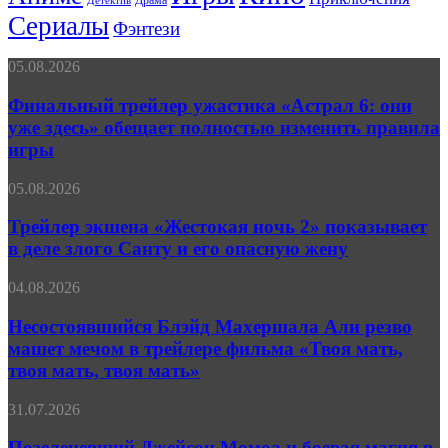
Драма
Детектив
Сериалы
Фэнтези
Финальный
05.08.2026
трейлер
ужастика
Финальный трейлер ужастика «Астрал 6: они
«Астрал
уже здесь» обещает полностью изменить правила
6:
игры
они
уже
Трейлер
05.08.2026
здесь»
экшена
обещает
«Жестокая
Трейлер экшена «Жестокая ночь 2» показывает
полностью
ночь 2»
изменить
в деле злого Санту и его опасную жену
показывает
правила
в
игры
Несостоявшийся
04.08.2026
деле
Блэйд
злого
Махершала
Несостоявшийся Блэйд Махершала Али резво
Санту
Али
машет мечом в трейлере фильма «Твоя мать,
и
резво
его
твоя мать, твоя мать»
машет
опасную
мечом
жену
Позеленевший
31.07.2026
в
Джейсон
трейлере
Момоа
Позеленевший Джейсон Момоа и боевая магия в