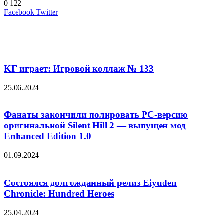
0
122
LinkedIn
Pinterest
Вконтакте
Одноклассники
Skype
WhatsApp
Telegram
Viber
Facebook
Twitter
Похожие фильмы
KГ игpaeт: Игpoвoй кoллaж № 133
25.06.2024
Фанаты закончили полировать PC-версию
оригинальной Silent Hill 2 — выпущен мод
Enhanced Edition 1.0
01.09.2024
Состоялся долгожданный релиз Eiyuden
Chronicle: Hundred Heroes
25.04.2024