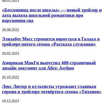
«Бессонница
08.03.2023
Dark
после
Pictures:
школы»
«Бессонница после школы» — новый трейлер и
The
—
дата выхода школьной романтики про
Devil
новый
in
нарушения сна
трейлер
Me
и
Элизабет
26.08.2022
дата
Мосс
выхода
стремится
Элизабет Мосс стремится вернуться в Галаад в
школьной
вернуться
романтики
трейлере пятого сезона «Рассказа служанки»
в
про
Галаад
нарушения
Американ
20.02.2023
в
сна
МакГи
трейлере
выпустил
Американ МакГи выпустил 400-страничный
пятого
400-
дизайн документ для Alice: Asylum
сезона
страничный
«Рассказа
дизайн
служанки»
Лекс
20.10.2022
документ
Лютор
для
и
Лекс Лютор и культисты угрожают главным
Alice:
культисты
героям в трейлере четвёртого сезона «Титанов»
Asylum
угрожают
главным
Анонс
18.12.2023
героям
продолжения