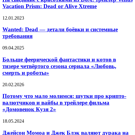
с
красотками
Vacation Prism: Dead or Alive Xtreme
рекламой
из
в
DoA:
свежем
Wanted:
12.01.2023
трейлер
тизере
Dead
Venus
—
Wanted: Dead — детали боёвки и системные
Vacation
детали
требования
Prism:
боёвки
Dead
и
or
Больше
09.04.2025
системные
Alive
феерической
требования
Xtreme
фантастики
Больше феерической фантастики и котов в
и
тизере четвёртого сезона сериала «Любовь,
котов
смерть и роботы»
в
тизере
Потому
20.02.2026
четвёртого
что
сезона
мало
Потому что мало молимся: шутки про крипто-
сериала
молимся:
«Любовь,
валютчиков и вайбы в трейлере фильма
шутки
смерть
«Домовенок Кузя 2»
про
и
крипто-
роботы»
Джейсон
18.05.2024
валютчиков
Момоа
и
и
Джейсон Момоа и Джек Блэк валяют дурака на
вайбы