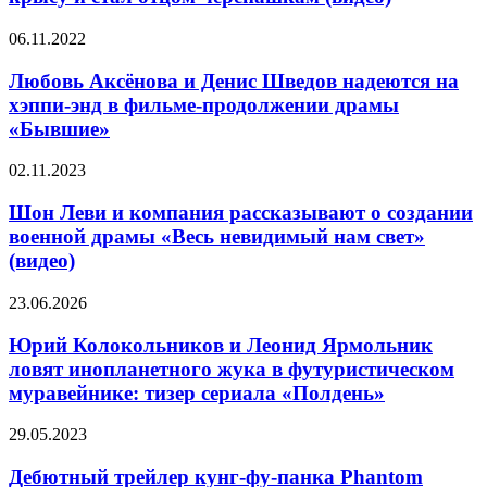
мутировал
слабого,
в
но
Любовь
06.11.2022
крысу
бессмертного
Аксёнова
и
вампира
и
Любовь Аксёнова и Денис Шведов надеются на
стал
и
Денис
хэппи-энд в фильме-продолжении драмы
отцом
охотника
Шведов
черепашкам
на
«Бывшие»
надеются
(видео)
вампиров
на
Шон
02.11.2023
хэппи-
Леви
энд
и
Шон Леви и компания рассказывают о создании
в
компания
фильме-
военной драмы «Весь невидимый нам свет»
рассказывают
продолжении
(видео)
о
драмы
создании
«Бывшие»
Юрий
23.06.2026
военной
Колокольников
драмы
и
Юрий Колокольников и Леонид Ярмольник
«Весь
Леонид
невидимый
ловят инопланетного жука в футуристическом
Ярмольник
нам
муравейнике: тизер сериала «Полдень»
ловят
свет»
инопланетного
(видео)
Дебютный
29.05.2023
жука
трейлер
в
кунг-
Дебютный трейлер кунг-фу-панка Phantom
футуристическом