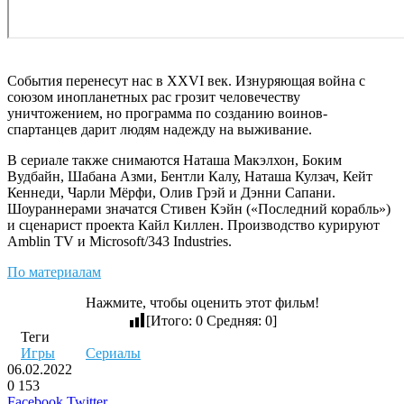
События перенесут нас в XXVI век. Изнуряющая война с
союзом инопланетных рас грозит человечеству
уничтожением, но программа по созданию воинов-
спартанцев дарит людям надежду на выживание.
В сериале также снимаются Наташа Макэлхон, Боким
Вудбайн, Шабана Азми, Бентли Калу, Наташа Кулзач, Кейт
Кеннеди, Чарли Мёрфи, Олив Грэй и Дэнни Сапани.
Шоураннерами значатся Стивен Кэйн («Последний корабль»)
и сценарист проекта Кайл Киллен. Производство курируют
Amblin TV и Microsoft/343 Industries.
По материалам
Нажмите, чтобы оценить этот фильм!
[Итого:
0
Средняя:
0
]
Теги
Игры
Сериалы
06.02.2022
0
153
LinkedIn
Pinterest
Вконтакте
Одноклассники
Skype
WhatsApp
Telegram
Viber
Facebook
Twitter