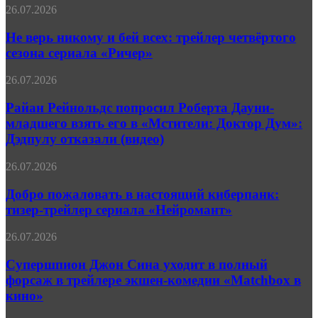
раскрыл
Не
26.07.2026
дату
верь
выхода
никому
Не верь никому и бей всех: трейлер четвёртого
четвёртого
и
сезона сериала «Ричер»
сезона
бей
всех:
Райан
26.07.2026
трейлер
Рейнольдс
четвёртого
попросил
Райан Рейнольдс попросил Роберта Дауни-
сезона
Роберта
младшего взять его в «Мстители: Доктор Дум»:
сериала
Дауни-
«Ричер»
Дэдпулу отказали (видео)
младшего
взять
Добро
26.07.2026
его
пожаловать
в
в
Добро пожаловать в настоящий киберпанк:
«Мстители:
настоящий
Доктор
тизер-трейлер сериала «Нейромант»
киберпанк:
Дум»:
тизер-
Дэдпулу
Супершпион
26.07.2026
трейлер
отказали
Джон
сериала
(видео)
Сина
Супершпион Джон Сина уходит в полный
«Нейромант»
уходит
форсаж в трейлере экшен-комедии «Matchbox в
в
кино»
полный
форсаж