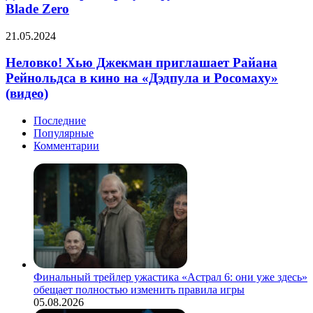
фу-
муравейнике:
Blade Zero
панка
тизер
Phantom
сериала
Неловко!
21.05.2024
Blade
«Полдень»
Хью
Zero
Джекман
Неловко! Хью Джекман приглашает Райана
приглашает
Рейнольдса в кино на «Дэдпула и Росомаху»
Райана
(видео)
Рейнольдса
в
Последние
кино
Популярные
на
Комментарии
«Дэдпула
и
Росомаху»
(видео)
Финальный трейлер ужастика «Астрал 6: они уже здесь»
обещает полностью изменить правила игры
05.08.2026