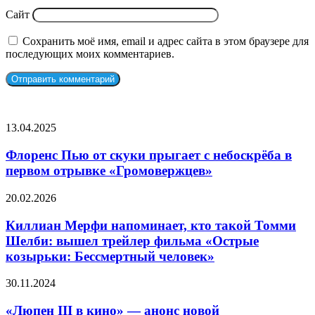
Сайт
Сохранить моё имя, email и адрес сайта в этом браузере для
последующих моих комментариев.
СЛУЧАЙНЫЕ ФИЛЬМЫ
Флоренс
13.04.2025
Пью
от
Флоренс Пью от скуки прыгает с небоскрёба в
скуки
первом отрывке «Громовержцев»
прыгает
с
Киллиан
20.02.2026
небоскрёба
Мерфи
в
напоминает,
Киллиан Мерфи напоминает, кто такой Томми
первом
кто
Шелби: вышел трейлер фильма «Острые
отрывке
такой
«Громовержцев»
козырьки: Бессмертный человек»
Томми
Шелби:
«Люпен
30.11.2024
вышел
III
трейлер
в
«Люпен III в кино» — анонс новой
фильма