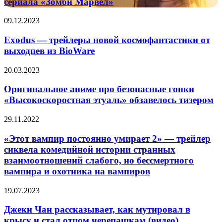
сериала «Зомби Марвел»
(видео)
в
трейлере
Exodus
09.12.2023
сериала
—
«Зомби
трейлеры
Exodus — трейлеры новой космофантастики от
Марвел»
новой
выходцев из BioWare
космофантастики
от
Оригинальное
20.03.2023
выходцев
аниме
из
про
Оригинальное аниме про безопасные гонки
BioWare
безопасные
«Высокоскоростная этуаль» обзавелось тизером
гонки
«Высокоскоростная
«Этот
29.11.2022
этуаль»
вампир
обзавелось
постоянно
«Этот вампир постоянно умирает 2» — трейлер
тизером
умирает
сиквела комедийной истории странных
2»
взаимоотношений слабого, но бессмертного
—
вампира и охотника на вампиров
трейлер
сиквела
Джеки
комедийной
19.07.2023
Чан
истории
рассказывает,
странных
Джеки Чан рассказывает, как мутировал в
как
взаимоотношений
крысу и стал отцом черепашкам (видео)