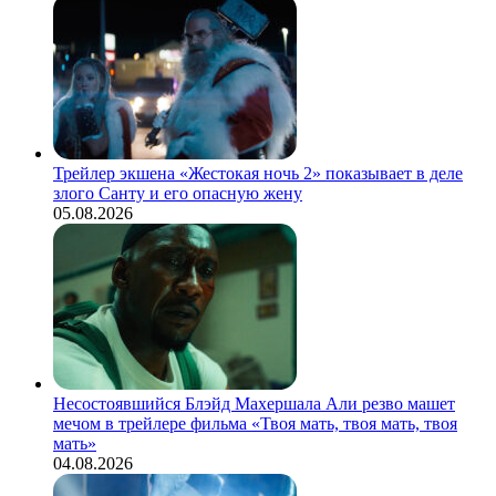
Трейлер экшена «Жестокая ночь 2» показывает в деле
злого Санту и его опасную жену
05.08.2026
Несостоявшийся Блэйд Махершала Али резво машет
мечом в трейлере фильма «Твоя мать, твоя мать, твоя
мать»
04.08.2026