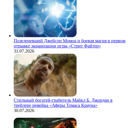
Позеленевший Джейсон Момоа и боевая магия в первом
отрывке экранизации игры «Стрит Файтер»
31.07.2026
Стильный богатей-грабитель Майкл Б. Джордан в
трейлере ремейка «Аферы Томаса Крауна»
30.07.2026