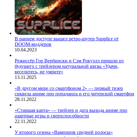
В раннем доступе вышел ретро-шутер Supplice от
DOOM-моддеров
10.04.2023
Режиссёр Гор Вербински и Сэм Рокуэлл пришли из
будущего с трейлером натуральной шизы «Удачи,
веселитесь, не умрите»
13.11.2025
«В другом мире со смартфоном 2» — первый тизер
сиквела аниме про попаданца и его читерский смартфон
28.11.2022
«Старшая карта» — трейлер и дата выхода аниме про
азартные игры и сверхспособности
22.11.2022
У второго сезона «Вампиров средней полосы»