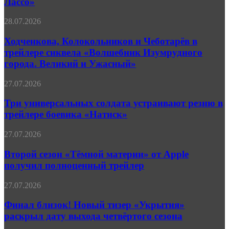
Лассо»
безумие
«Тед
Лассо»
Ходченкова,
28.07.2026
Колокольников
и
Ходченкова, Колокольников и Чеботарёв в
Чеботарёв
трейлере сиквела «Волшебник Изумрудного
в
города. Великий и Ужасный»
трейлере
сиквела
Три
27.07.2026
«Волшебник
универсальных
Изумрудного
солдата
Три универсальных солдата устраивают резню в
города.
устраивают
Великий
трейлере боевика «Натиск»
резню
и
в
Ужасный»
Второй
27.07.2026
трейлере
сезон
боевика
«Тёмной
Второй сезон «Тёмной материи» от Apple
«Натиск»
материи»
получил полноценный трейлер
от
Apple
Финал
27.07.2026
получил
близок!
полноценный
Новый
Финал близок! Новый тизер «Укрытия»
трейлер
тизер
раскрыл дату выхода четвёртого сезона
«Укрытия»