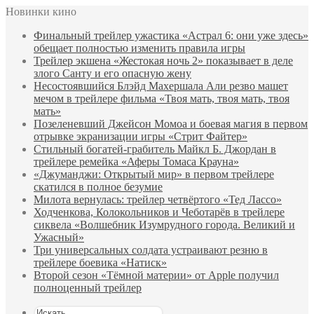
Новинки кино
Финальный трейлер ужастика «Астрал 6: они уже здесь»
обещает полностью изменить правила игры
Трейлер экшена «Жестокая ночь 2» показывает в деле
злого Санту и его опасную жену
Несостоявшийся Блэйд Махершала Али резво машет
мечом в трейлере фильма «Твоя мать, твоя мать, твоя
мать»
Позеленевший Джейсон Момоа и боевая магия в первом
отрывке экранизации игры «Стрит Файтер»
Стильный богатей-грабитель Майкл Б. Джордан в
трейлере ремейка «Аферы Томаса Крауна»
«Джуманджи: Открытый мир» в первом трейлере
скатился в полное безумие
Милота вернулась: трейлер четвёртого «Тед Лассо»
Ходченкова, Колокольников и Чеботарёв в трейлере
сиквела «Волшебник Изумрудного города. Великий и
Ужасный»
Три универсальных солдата устраивают резню в
трейлере боевика «Натиск»
Второй сезон «Тёмной материи» от Apple получил
полноценный трейлер