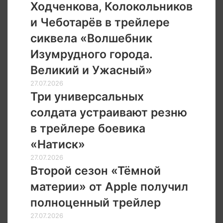
Лассо»
Колокольников
Ходченкова, Колокольников
и
и Чеботарёв в трейлере
Чеботарёв
в
сиквела «Волшебник
трейлере
Изумрудного города.
сиквела
«Волшебник
Великий и Ужасный»
Изумрудного
Три
27.07.2026
города.
универсальных
Три универсальных
Великий
солдата
и
солдата устраивают резню
устраивают
Ужасный»
резню
в трейлере боевика
в
«Натиск»
трейлере
боевика
Второй
27.07.2026
«Натиск»
сезон
Второй сезон «Тёмной
«Тёмной
материи» от Apple получил
материи»
от
полноценный трейлер
Apple
Финал
27.07.2026
получил