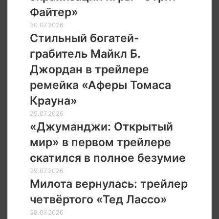
мать»
первом
Файтер»
отрывке
Стильный
30.07.2026
экранизации
богатей-
Стильный богатей-
игры
грабитель
«Стрит
грабитель Майкл Б.
Майкл
Файтер»
Б.
Джордан в трейлере
Джордан
ремейка «Аферы Томаса
в
трейлере
Крауна»
ремейка
«Джуманджи:
29.07.2026
«Аферы
Открытый
«Джуманджи: Открытый
Томаса
мир»
Крауна»
мир» в первом трейлере
в
первом
скатился в полное безумие
трейлере
Милота
29.07.2026
скатился
вернулась:
Милота вернулась: трейлер
в
трейлер
полное
четвёртого «Тед Лассо»
четвёртого
безумие
«Тед
Ходченкова,
28.07.2026