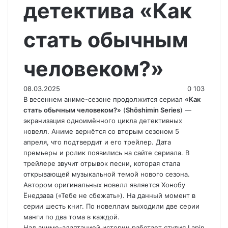
детектива «Как
стать обычным
человеком?»
08.03.2025
0
103
В весеннем аниме-сезоне продолжится сериал
«Как
стать обычным человеком?»
(
Shōshimin Series
) —
экранизация одноимённого цикла детективных
новелл. Аниме вернётся со вторым сезоном 5
апреля, что подтвердит и его трейлер. Дата
премьеры и ролик появились на сайте сериала. В
трейлере звучит отрывок песни, которая стала
открывающей музыкальной темой нового сезона.
Автором оригинальных новелл является Хонобу
Ёнедзава («Тебе не сбежать»). На данный момент в
серии шесть книг. По новеллам выходили две серии
манги по два тома в каждой.
Над аниме-адаптацией истории работает студия Lapin