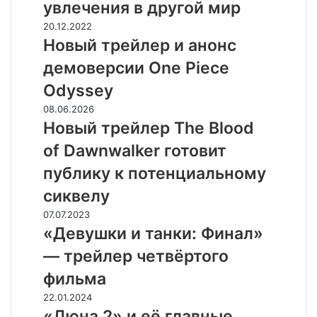
увлечения в другой мир
и
дата
Новый
20.12.2022
выхода
трейлер
Новый трейлер и анонс
исекая,
и
демоверсии One Piece
в
анонс
котором
демоверсии
Odyssey
герой
One
Новый
08.06.2026
притащил
Piece
трейлер
Новый трейлер The Blood
свои
Odyssey
The
NEET-
of Dawnwalker готовит
Blood
увлечения
of
публику к потенциальному
в
Dawnwalker
другой
сиквелу
готовит
мир
публику
«Девушки
07.07.2023
к
и
«Девушки и танки: Финал»
потенциальному
танки:
— трейлер четвёртого
сиквелу
Финал»
—
фильма
трейлер
«Дюна
22.01.2024
четвёртого
2»
«Дюна 2» и её главные