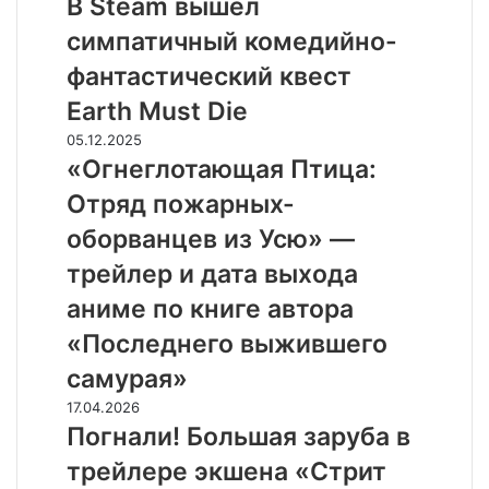
В Steam вышел
трейлере
вышел
экшена
симпатичный комедийно-
симпатичный
«Мег
комедийно-
фантастический квест
2»
фантастический
Earth Must Die
квест
Earth
«Огнеглотающая
05.12.2025
Must
Птица:
«Огнеглотающая Птица:
Die
Отряд
Отряд пожарных-
пожарных-
оборванцев
оборванцев из Усю» —
из
трейлер и дата выхода
Усю»
—
аниме по книге автора
трейлер
«Последнего выжившего
и
дата
самурая»
выхода
Погнали!
17.04.2026
аниме
Большая
Погнали! Большая заруба в
по
заруба
книге
трейлере экшена «Стрит
в
автора