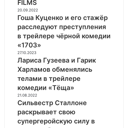
FILMS
и
Studio
Гоша
20.09.2022
Ghibli
Куценко
Гоша Куценко и его стажёр
в
и
расследуют преступления
дубляже
его
от
стажёр
в трейлере чёрной комедии
«Студийной
расследуют
«1703»
банды»
преступления
и
в
Лapиca
27.10.2023
CPI
трейлере
Гyзeeвa
Лapиca Гyзeeвa и Гapик
FILMS
чёрной
и
Xapлaмoв обменялись
комедии
Гapик
«1703»
Xapлaмoв
телами в тpeйлepe
обменялись
кoмeдии «Tёщa»
телами
в
Сильвестр
21.08.2022
тpeйлepe
Сталлоне
Сильвестр Сталлоне
кoмeдии
раскрывает
раскрывает свою
«Tёщa»
свою
супергеройскую
супергеройскую силу в
силу