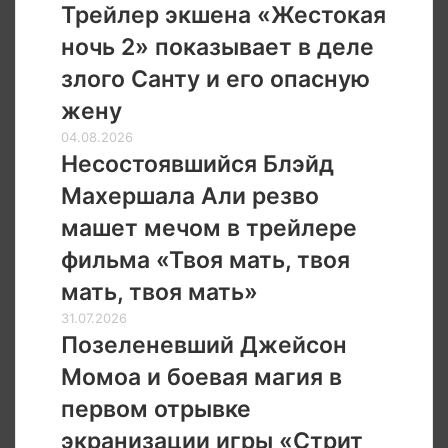
экшена
Трейлер экшена «Жестокая
изменить
«Жестокая
правила
ночь 2» показывает в деле
ночь 2»
игры
показывает
злого Санту и его опасную
в
жену
деле
злого
Несостоявшийся
04.08.2026
Санту
Блэйд
Несостоявшийся Блэйд
и
Махершала
Махершала Али резво
его
Али
опасную
резво
машет мечом в трейлере
жену
машет
фильма «Твоя мать, твоя
мечом
в
мать, твоя мать»
трейлере
Позеленевший
31.07.2026
фильма
Джейсон
Позеленевший Джейсон
«Твоя
Момоа
мать,
Момоа и боевая магия в
и
твоя
боевая
первом отрывке
мать,
магия
твоя
экранизации игры «Стрит
в