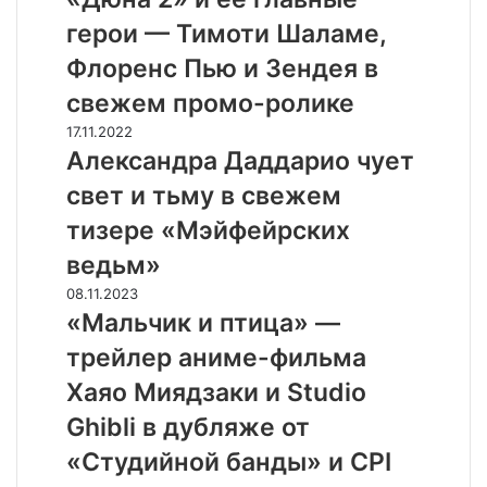
фильма
и
герои — Тимоти Шаламе,
её
главные
Флоренс Пью и Зендея в
герои
свежем промо-ролике
—
Тимоти
Александра
17.11.2022
Шаламе,
Даддарио
Александра Даддарио чует
Флоренс
чует
свет и тьму в свежем
Пью
свет
и
и
тизере «Мэйфейрских
Зендея
тьму
ведьм»
в
в
свежем
свежем
«Мальчик
08.11.2023
промо-
тизере
и
«Мальчик и птицa» —
ролике
«Мэйфейрских
птицa»
трейлер аниме-фильма
ведьм»
—
трейлер
Xaяo Mиядзaки и Studio
аниме-
Ghibli в дубляже от
фильма
Xaяo
«Студийной банды» и CPI
Mиядзaки