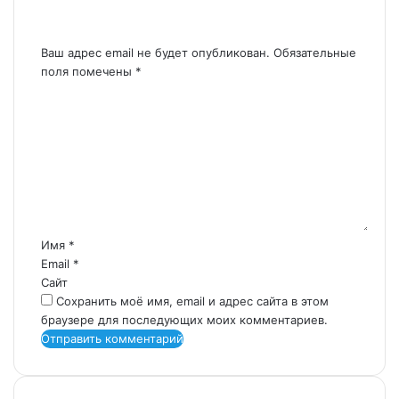
Добавить комментарий
Ваш адрес email не будет опубликован.
Обязательные
поля помечены
*
К
о
м
м
е
н
т
а
р
Имя
*
и
Email
*
й
Сайт
*
Сохранить моё имя, email и адрес сайта в этом
браузере для последующих моих комментариев.