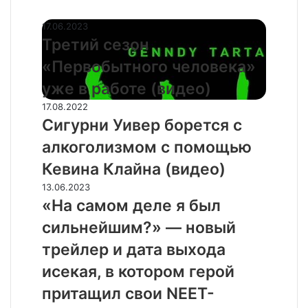
СЛУЧАЙНЫЕ ФИЛЬМЫ
Третий
17.06.2023
сезон
Третий сезон
«Первобытного
«Первобытного человека»
человека»
уже
уже в работе (видео)
в
Сигурни
17.08.2022
работе
Уивер
Сигурни Уивер борется с
(видео)
борется
алкоголизмом с помощью
с
алкоголизмом
Кевина Клайна (видео)
с
«На
13.06.2023
помощью
самом
«На самом деле я был
Кевина
деле
Клайна
сильнейшим?» — новый
я
(видео)
был
трейлер и дата выхода
сильнейшим?»
исекая, в котором герой
—
новый
притащил свои NEET-
трейлер