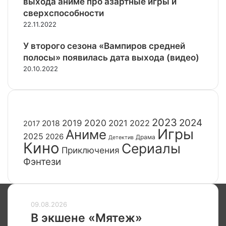
выхода аниме про азартные игры и
сверхспособности
22.11.2022
У второго сезона «Вампиров средней
полосы» появилась дата выхода (видео)
20.10.2022
ЖАНРЫ
2023
2024
2020
2019
2021
2022
2018
2017
Игры
Аниме
2025
2026
Драма
Детектив
Кино
Сериалы
Приключения
Фэнтези
В
09.08.2026
экшене
В экшене «Мятеж»
«Мятеж»