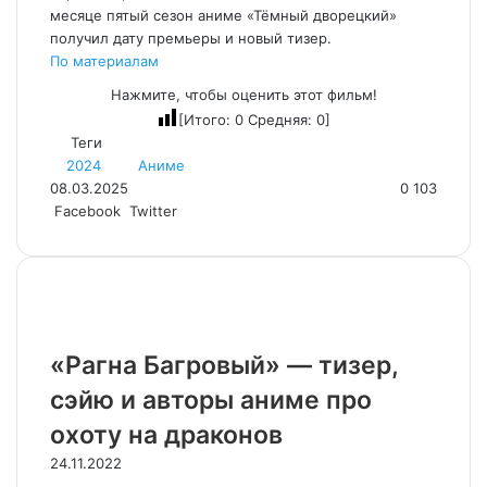
месяце пятый сезон аниме «Тёмный дворецкий»
получил дату премьеры и новый тизер.
По материалам
Нажмите, чтобы оценить этот фильм!
[Итого:
0
Средняя:
0
]
Теги
2024
Аниме
08.03.2025
0
103
LinkedIn
Pinterest
Вконтакте
Одноклассники
Skype
WhatsApp
Telegram
Viber
Facebook
Twitter
Похожие фильмы
«Рагна Багровый» — тизер,
сэйю и авторы аниме про
охоту на драконов
24.11.2022