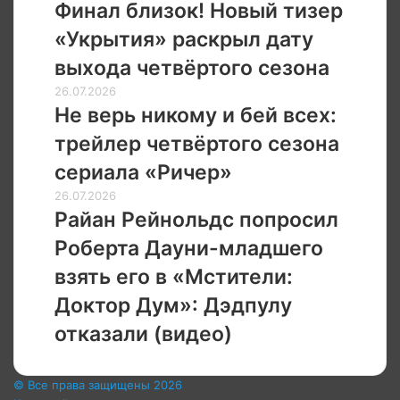
близок!
Финал близок! Новый тизер
полноценный
Новый
трейлер
«Укрытия» раскрыл дату
тизер
«Укрытия»
выхода четвёртого сезона
раскрыл
Не
26.07.2026
дату
верь
Не верь никому и бей всех:
выхода
никому
четвёртого
трейлер четвёртого сезона
и
сезона
бей
сериала «Ричер»
всех:
Райан
26.07.2026
трейлер
Рейнольдс
Райан Рейнольдс попросил
четвёртого
попросил
сезона
Роберта Дауни-младшего
Роберта
сериала
Дауни-
взять его в «Мстители:
«Ричер»
младшего
Доктор Дум»: Дэдпулу
взять
его
отказали (видео)
в
«Мстители:
Доктор
© Все права защищены 2026