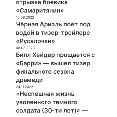
отрывке боевика
в
отрывке
«Самаритянин»
боевика
Чёрная
10.09.2022
«Самаритянин»
Ариэль
Чёрная Ариэль поёт под
поёт
водой в тизер-трейлере
под
водой
«Русалочки»
в
Билл
08.03.2023
тизер-
Хейдер
Билл Хейдер прощается с
трейлере
прощается
«Русалочки»
«Барри» — вышел тизер
с
«Барри»
финального сезона
—
драмеди
вышел
тизер
«Неспешная
24.11.2022
финального
жизнь
«Неспешная жизнь
сезона
уволенного
уволенного тёмного
драмеди
тёмного
солдата
солдата (30-ти лет)» —
(30-