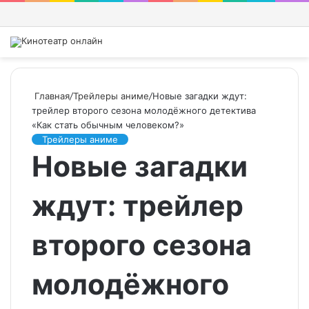
Войти
Switch
Искат
М
skin
Главная
/
Трейлеры аниме
/
Новые загадки ждут:
трейлер второго сезона молодёжного детектива
«Как стать обычным человеком?»
Трейлеры аниме
Новые загадки
ждут: трейлер
второго сезона
молодёжного