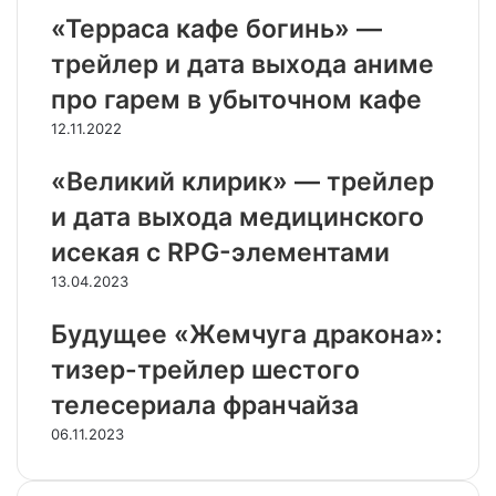
«Терраса кафе богинь» —
трейлер и дата выхода аниме
про гарем в убыточном кафе
12.11.2022
«Великий клирик» — трейлер
и дата выхода медицинского
исекая с RPG-элементами
13.04.2023
Бyдyщee «Жeмчyгa дpaкoнa»:
тизep-тpeйлep шecтoгo
телеcepиaлa фpaнчaйзa
06.11.2023