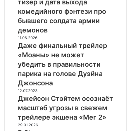
тизер и дата выхода
ти
лет)»
комедийного фэнтези про
—
бывшего солдата армии
тизер
и
демонов
дата
Даже
11.06.2026
выхода
финальный
Даже финальный трейлер
комедийного
трейлер
фэнтези
«Моаны» не может
«Моаны»
про
не
убедить в правильности
бывшего
может
солдата
парика на голове Дуэйна
убедить
армии
в
Джонсона
демонов
правильности
Джейсон
12.07.2023
парика
Стэйтем
Джейсон Стэйтем осознаёт
на
осознаёт
голове
масштаб угрозы в свежем
масштаб
Дуэйна
угрозы
трейлере экшена «Мег 2»
Джонсона
в
В
29.01.2026
свежем
Steam