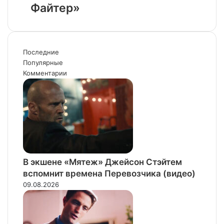
трейлере
Файтер»
«Последнего
экшена
выжившего
«Стрит
самурая»
Файтер»
Последние
Популярные
Комментарии
В экшене «Мятеж» Джейсон Стэйтем
вспомнит времена Перевозчика (видео)
09.08.2026