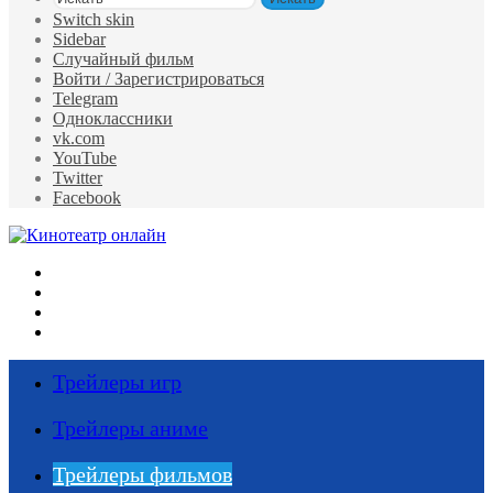
Switch skin
Sidebar
Случайный фильм
Войти / Зарегистрироваться
Telegram
Одноклассники
vk.com
YouTube
Twitter
Facebook
Меню
Искать
Switch skin
Войти
Трейлеры игр
Трейлеры аниме
Трейлеры фильмов