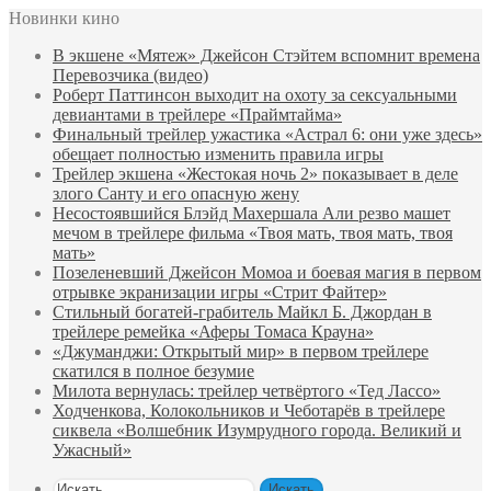
Новинки кино
В экшене «Мятеж» Джейсон Стэйтем вспомнит времена
Перевозчика (видео)
Роберт Паттинсон выходит на охоту за сексуальными
девиантами в трейлере «Праймтайма»
Финальный трейлер ужастика «Астрал 6: они уже здесь»
обещает полностью изменить правила игры
Трейлер экшена «Жестокая ночь 2» показывает в деле
злого Санту и его опасную жену
Несостоявшийся Блэйд Махершала Али резво машет
мечом в трейлере фильма «Твоя мать, твоя мать, твоя
мать»
Позеленевший Джейсон Момоа и боевая магия в первом
отрывке экранизации игры «Стрит Файтер»
Стильный богатей-грабитель Майкл Б. Джордан в
трейлере ремейка «Аферы Томаса Крауна»
«Джуманджи: Открытый мир» в первом трейлере
скатился в полное безумие
Милота вернулась: трейлер четвёртого «Тед Лассо»
Ходченкова, Колокольников и Чеботарёв в трейлере
сиквела «Волшебник Изумрудного города. Великий и
Ужасный»
Искать