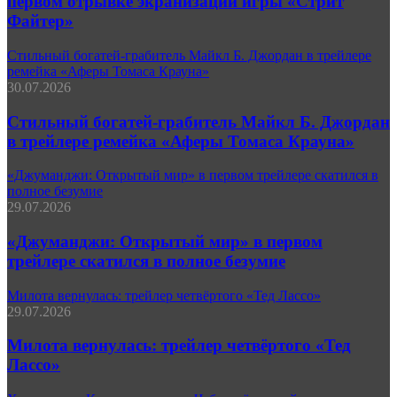
первом отрывке экранизации игры «Стрит
Файтер»
Стильный богатей-грабитель Майкл Б. Джордан в трейлере
ремейка «Аферы Томаса Крауна»
30.07.2026
Стильный богатей-грабитель Майкл Б. Джордан
в трейлере ремейка «Аферы Томаса Крауна»
«Джуманджи: Открытый мир» в первом трейлере скатился в
полное безумие
29.07.2026
«Джуманджи: Открытый мир» в первом
трейлере скатился в полное безумие
Милота вернулась: трейлер четвёртого «Тед Лассо»
29.07.2026
Милота вернулась: трейлер четвёртого «Тед
Лассо»