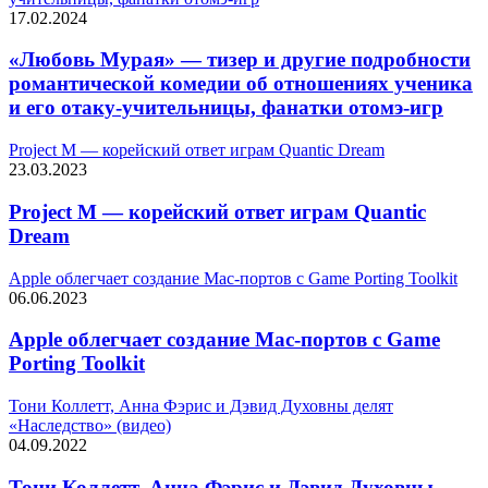
17.02.2024
«Любовь Мурая» — тизер и другие подробности
романтической комедии об отношениях ученика
и его отаку-учительницы, фанатки отомэ-игр
Project M — корейский ответ играм Quantic Dream
23.03.2023
Project M — корейский ответ играм Quantic
Dream
Apple облегчает создание Mac-портов с Game Porting Toolkit
06.06.2023
Apple облегчает создание Mac-портов с Game
Porting Toolkit
Тони Коллетт, Анна Фэрис и Дэвид Духовны делят
«Наследство» (видео)
04.09.2022
Тони Коллетт, Анна Фэрис и Дэвид Духовны