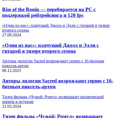
Rise of the Ronin — перебирается на PC с
поддержкой рейтрейсинга и 120 fps
«Одни из нас»: плачущий Джоэл и Элли с гитарой в тизере
второго сезона
27.09.2024
«Одни из нас»: плачущий Джоэл и Элли с
гитарой в тизере второго сезона
Авторы дилогии Sacred возрождают серию с 16-битным
пиксель-артом
06.12.2025
Авторы дилогии Sacred возрождают серию с 16-
битным пиксель-артом
Тизер фильма «Чужой: Ромул» возвращает космический
хоррор к истокам
21.03.2024
Тизер фильма «Чужой: Ромул» возвращает