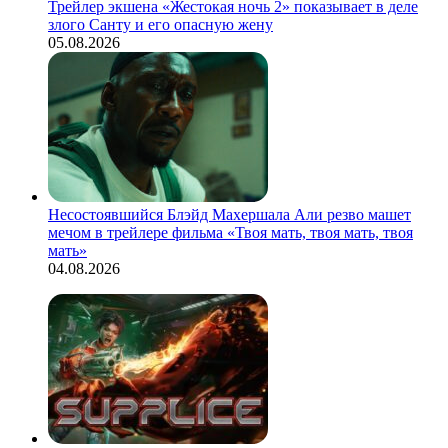
Трейлер экшена «Жестокая ночь 2» показывает в деле
злого Санту и его опасную жену
05.08.2026
Несостоявшийся Блэйд Махершала Али резво машет
мечом в трейлере фильма «Твоя мать, твоя мать, твоя
мать»
04.08.2026