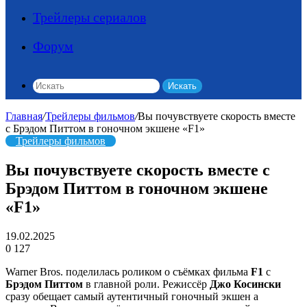
Трейлеры сериалов
Форум
Искать
Главная
/
Трейлеры фильмов
/
Вы почувствуете скорость вместе
с Брэдом Питтом в гоночном экшене «F1»
Трейлеры фильмов
Вы почувствуете скорость вместе с
Брэдом Питтом в гоночном экшене
«F1»
19.02.2025
0
127
Warner Bros. поделилась роликом о съёмках фильма
F1
c
Брэдом Питтом
в главной роли. Режиссёр
Джо Косински
сразу обещает самый аутентичный гоночный экшен а