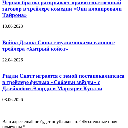
Чёрная братва раскрывает правительственный
заговор в трейлере комедии «Они клонировали
Тайрона»
13.06.2023
Война Джона Сины с мультяшками в анонсе
трейлера «Хитрый койот»
22.04.2026
Ридли Скотт играется с темой постапокалипсиса
в трейлере фильма «Собачьи звёзды» с
Джейкобом Элорди и Маргарет Куолли
08.06.2026
Добавить комментарий
Ваш адрес email не будет опубликован.
Обязательные поля
помечены
*