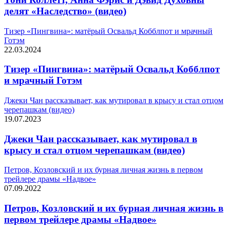
делят «Наследство» (видео)
Тизер «Пингвина»: матёрый Освальд Кобблпот и мрачный
Готэм
22.03.2024
Тизер «Пингвина»: матёрый Освальд Кобблпот
и мрачный Готэм
Джеки Чан рассказывает, как мутировал в крысу и стал отцом
черепашкам (видео)
19.07.2023
Джеки Чан рассказывает, как мутировал в
крысу и стал отцом черепашкам (видео)
Петров, Козловский и их бурная личная жизнь в первом
трейлере драмы «Надвое»
07.09.2022
Петров, Козловский и их бурная личная жизнь в
первом трейлере драмы «Надвое»