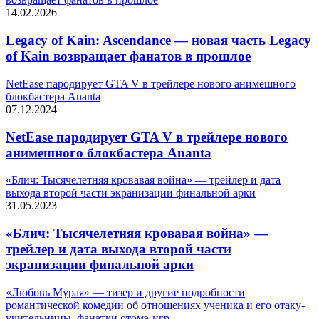
14.02.2026
Legacy of Kain: Ascendance — новая часть Legacy
of Kain возвращает фанатов в прошлое
NetEase пародирует GTA V в трейлере нового анимешного
блокбастера Ananta
07.12.2024
NetEase пародирует GTA V в трейлере нового
анимешного блокбастера Ananta
«Блич: Тысячелетняя кровавая война» — трейлер и дата
выхода второй части экранизации финальной арки
31.05.2023
«Блич: Тысячелетняя кровавая война» —
трейлер и дата выхода второй части
экранизации финальной арки
«Любовь Мурая» — тизер и другие подробности
романтической комедии об отношениях ученика и его отаку-
учительницы, фанатки отомэ-игр