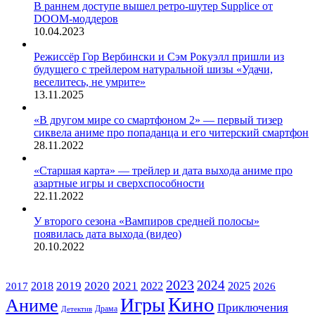
В раннем доступе вышел ретро-шутер Supplice от
DOOM-моддеров
10.04.2023
Режиссёр Гор Вербински и Сэм Рокуэлл пришли из
будущего с трейлером натуральной шизы «Удачи,
веселитесь, не умрите»
13.11.2025
«В другом мире со смартфоном 2» — первый тизер
сиквела аниме про попаданца и его читерский смартфон
28.11.2022
«Старшая карта» — трейлер и дата выхода аниме про
азартные игры и сверхспособности
22.11.2022
У второго сезона «Вампиров средней полосы»
появилась дата выхода (видео)
20.10.2022
ЖАНРЫ
2023
2024
2019
2020
2021
2018
2022
2025
2017
2026
Кино
Игры
Аниме
Приключения
Драма
Детектив