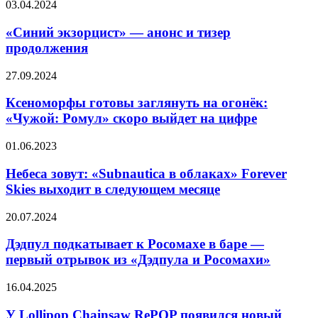
«Синий
03.04.2024
Shadow
экзорцист»
of
—
«Синий экзорцист» — анонс и тизер
the
анонс
продолжения
Erdtree
и
тизер
Ксеноморфы
27.09.2024
продолжения
готовы
заглянуть
Ксеноморфы готовы заглянуть на огонёк:
на
«Чужой: Ромул» скоро выйдет на цифре
огонёк:
«Чужой:
Небеса
01.06.2023
Ромул»
зовут:
скоро
«Subnautica
Небеса зовут: «Subnautica в облаках» Forever
выйдет
в облаках»
Skies выходит в следующем месяце
на
Forever
цифре
Skies
Дэдпул
20.07.2024
выходит
подкатывает
в следующем
к
Дэдпул подкатывает к Росомахе в баре —
месяце
Росомахе
первый отрывок из «Дэдпула и Росомахи»
в
баре
У
16.04.2025
—
Lollipop
первый
Chainsaw
У Lollipop Chainsaw RePOP появился новый