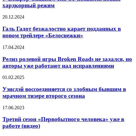
отрывок
RePOP
хардкорный режим
из
появился
«Дэдпула
новый
и
Галь
20.12.2024
хардкорный
Росомахи»
Гадот
режим
безжалостно
Галь Гадот безжалостно карает подданных в
карает
новом трейлере «Белоснежки»
подданных
в
Релиз
17.04.2024
новом
ролевой
трейлере
игры
Релиз ролевой игры Broken Roads не задался, но
«Белоснежки»
Broken
авторы уже работают над исправлениями
Roads
не
Уэнсдэй
01.02.2025
задался,
воссоединяется
но
со
Уэнсдэй воссоединяется со злобным бывшим в
авторы
злобным
мрачном тизере второго сезона
уже
бывшим
работают
в
над
Третий
17.06.2023
мрачном
исправлениями
сезон
тизере
«Первобытного
Третий сезон «Первобытного человека» уже в
второго
человека»
работе (видео)
сезона
уже
в