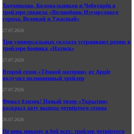
и
Ходченкова, Колокольников и Чеботарёв в
Чеботарёв
трейлере сиквела «Волшебник Изумрудного
в
города. Великий и Ужасный»
трейлере
сиквела
Три
27.07.2026
«Волшебник
универсальных
Изумрудного
солдата
Три универсальных солдата устраивают резню в
города.
устраивают
Великий
трейлере боевика «Натиск»
резню
и
в
Ужасный»
Второй
27.07.2026
трейлере
сезон
боевика
«Тёмной
Второй сезон «Тёмной материи» от Apple
«Натиск»
материи»
получил полноценный трейлер
от
Apple
Финал
27.07.2026
получил
близок!
полноценный
Новый
Финал близок! Новый тизер «Укрытия»
трейлер
тизер
раскрыл дату выхода четвёртого сезона
«Укрытия»
раскрыл
Не
26.07.2026
дату
верь
выхода
никому
Не верь никому и бей всех: трейлер четвёртого
четвёртого