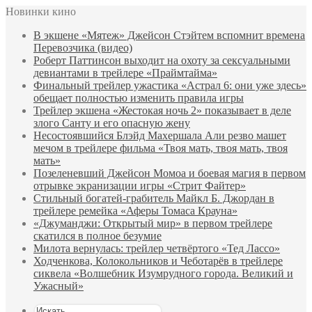
Новинки кино
В экшене «Мятеж» Джейсон Стэйтем вспомнит времена
Перевозчика (видео)
Роберт Паттинсон выходит на охоту за сексуальными
девиантами в трейлере «Праймтайма»
Финальный трейлер ужастика «Астрал 6: они уже здесь»
обещает полностью изменить правила игры
Трейлер экшена «Жестокая ночь 2» показывает в деле
злого Санту и его опасную жену
Несостоявшийся Блэйд Махершала Али резво машет
мечом в трейлере фильма «Твоя мать, твоя мать, твоя
мать»
Позеленевший Джейсон Момоа и боевая магия в первом
отрывке экранизации игры «Стрит Файтер»
Стильный богатей-грабитель Майкл Б. Джордан в
трейлере ремейка «Аферы Томаса Крауна»
«Джуманджи: Открытый мир» в первом трейлере
скатился в полное безумие
Милота вернулась: трейлер четвёртого «Тед Лассо»
Ходченкова, Колокольников и Чеботарёв в трейлере
сиквела «Волшебник Изумрудного города. Великий и
Ужасный»