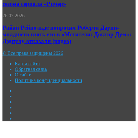
и
сезона сериала «Ричер»
сезона
бей
всех:
Райан
26.07.2026
трейлер
Рейнольдс
четвёртого
попросил
Райан Рейнольдс попросил Роберта Дауни-
сезона
Роберта
младшего взять его в «Мстители: Доктор Дум»:
сериала
Дауни-
«Ричер»
Дэдпулу отказали (видео)
младшего
взять
© Все права защищены 2026
его
в
Карта сайта
«Мстители:
Обратная связь
Доктор
О сайте
Дум»:
Политика конфиденциальности
Дэдпулу
отказали
Facebook
(видео)
Twitter
YouTube
vk.com
Одноклассники
Telegram
Facebook
Twitter
WhatsApp
Telegram
Кнопка
«Наверх»