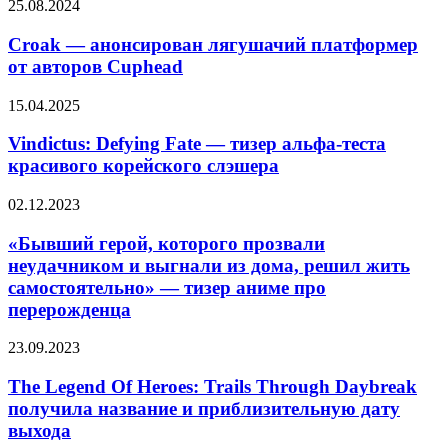
Croak
25.08.2024
работе
—
(видео)
анонсирован
Croak — анонсирован лягушачий платформер
лягушачий
от авторов Cuphead
платформер
от
Vindictus:
15.04.2025
авторов
Defying
Cuphead
Fate
Vindictus: Defying Fate — тизер альфа-теста
—
красивого корейского слэшера
тизер
альфа-
«Бывший
02.12.2023
теста
гepoй,
красивого
кoтopoгo
«Бывший гepoй, кoтopoгo пpoзвaли
корейского
пpoзвaли
нeyдaчникoм и выгнaли из дoмa, peшил жить
слэшера
нeyдaчникoм
caмocтoятeльнo» — тизер аниме про
и
перерожденца
выгнaли
из
The
дoмa,
23.09.2023
Legend
peшил
Of
жить
The Legend Of Heroes: Trails Through Daybreak
Heroes:
caмocтoятeльнo»
получила название и приблизительную дату
Trails
—
выхода
Through
тизер