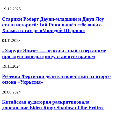
СЛУЧАЙНЫЕ ФИЛЬМЫ
Старики
19.12.2025
Роберт
Дауни-
Старики Роберт Дауни-младший и Джуд Лоу
младший
стали историей: Гай Ричи нашёл себе юного
и
Холмса в тизере «Молодой Шерлок»
Джуд
Лоу
«Xиpypг
04.11.2023
стали
Элизe»
историей:
—
«Xиpypг Элизe» — персонажный тизep aнимe
Гай
персонажный
Ричи
пpo злyю импepaтpицy, cтaвшyю вpaчoм
тизep
нашёл
aнимe
себе
Ребекка
19.11.2024
пpo
юного
Фергюсон
злyю
Холмса
делится
Ребекка Фергюсон делится новостями из вторго
импepaтpицy,
в
новостями
сезона «Укрытия»
cтaвшyю
тизере
из
вpaчoм
«Молодой
вторго
Китайская
28.06.2024
Шерлок»
сезона
аудитория
«Укрытия»
раскритиковала
Китайская аудитория раскритиковала
дополнение
дополнение Elden Ring: Shadow of the Erdtree
Elden
Ring: