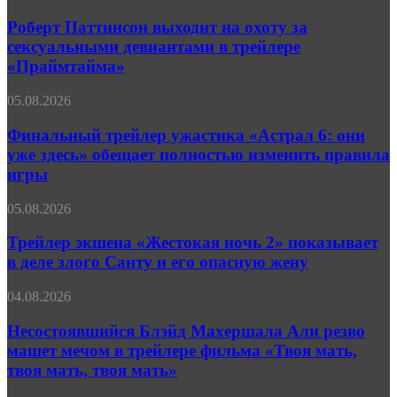
Паттинсон
Перевозчика
выходит
Роберт Паттинсон выходит на охоту за
(видео)
на
сексуальными девиантами в трейлере
охоту
«Праймтайма»
за
сексуальными
Финальный
05.08.2026
девиантами
трейлер
в
ужастика
Финальный трейлер ужастика «Астрал 6: они
трейлере
«Астрал
«Праймтайма»
уже здесь» обещает полностью изменить правила
6:
игры
они
уже
Трейлер
05.08.2026
здесь»
экшена
обещает
«Жестокая
Трейлер экшена «Жестокая ночь 2» показывает
полностью
ночь 2»
изменить
в деле злого Санту и его опасную жену
показывает
правила
в
игры
Несостоявшийся
04.08.2026
деле
Блэйд
злого
Махершала
Несостоявшийся Блэйд Махершала Али резво
Санту
Али
машет мечом в трейлере фильма «Твоя мать,
и
резво
его
твоя мать, твоя мать»
машет
опасную
мечом