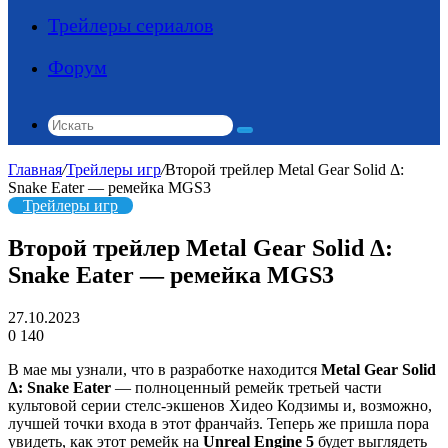
Трейлеры сериалов
Форум
Искать
Главная
/
Трейлеры игр
/
Второй трейлер Metal Gear Solid Δ:
Snake Eater — ремейка MGS3
Трейлеры игр
Второй трейлер Metal Gear Solid Δ:
Snake Eater — ремейка MGS3
27.10.2023
0
140
В мае мы узнали, что в разработке находится
Metal Gear Solid
Δ: Snake Eater
— полноценный ремейк третьей части
культовой серии стелс-экшенов Хидео Кодзимы и, возможно,
лучшей точки входа в этот франчайз. Теперь же пришла пора
увидеть, как этот ремейк на
Unreal Engine 5
будет выглядеть