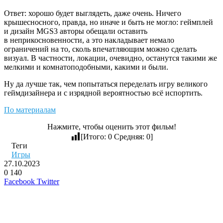
Ответ: хорошо будет выглядеть, даже очень. Ничего
крышесносного, правда, но иначе и быть не могло: геймплей
и дизайн MGS3 авторы обещали оставить
в неприкосновенности, а это накладывает немало
ограничений на то, сколь впечатляющим можно сделать
визуал. В частности, локации, очевидно, останутся такими же
мелкими и комнатоподобными, какими и были.
Ну да лучше так, чем попытаться переделать игру великого
геймдизайнера и с изрядной вероятностью всё испортить.
По материалам
Нажмите, чтобы оценить этот фильм!
[Итого:
0
Средняя:
0
]
Теги
Игры
27.10.2023
0
140
LinkedIn
Pinterest
Вконтакте
Одноклассники
Skype
WhatsApp
Telegram
Viber
Facebook
Twitter
Похожие фильмы