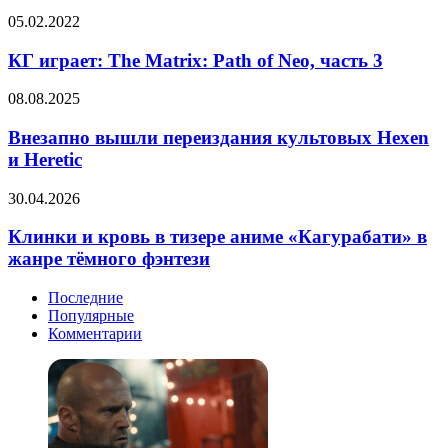
Daybreak
аниме
КГ
05.02.2022
получила
про
играет:
название
перерожденца
The
КГ играет: The Matrix: Path of Neo, часть 3
и
Matrix:
приблизительную
Path
дату
Внезапно
08.08.2025
of
выхода
вышли
Neo,
переиздания
Внезапно вышли переиздания культовых Hexen
часть
культовых
и Heretic
3
Hexen
и
Клинки
30.04.2026
Heretic
и
кровь
Клинки и кровь в тизере аниме «Кагурабати» в
в
жанре тёмного фэнтези
тизере
аниме
Последние
«Кагурабати»
Популярные
в
Комментарии
жанре
тёмного
фэнтези