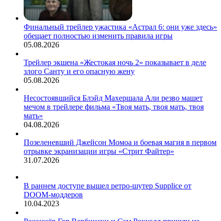
Финальный трейлер ужастика «Астрал 6: они уже здесь»
обещает полностью изменить правила игры
05.08.2026
Трейлер экшена «Жестокая ночь 2» показывает в деле
злого Санту и его опасную жену
05.08.2026
Несостоявшийся Блэйд Махершала Али резво машет
мечом в трейлере фильма «Твоя мать, твоя мать, твоя
мать»
04.08.2026
Позеленевший Джейсон Момоа и боевая магия в первом
отрывке экранизации игры «Стрит Файтер»
31.07.2026
В раннем доступе вышел ретро-шутер Supplice от
DOOM-моддеров
10.04.2023