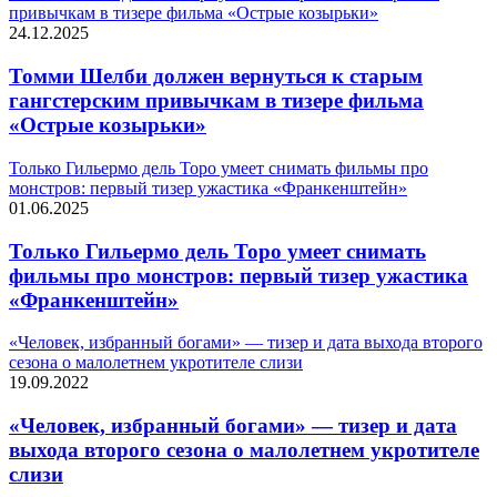
привычкам в тизере фильма «Острые козырьки»
24.12.2025
Томми Шелби должен вернуться к старым
гангстерским привычкам в тизере фильма
«Острые козырьки»
Только Гильермо дель Торо умеет снимать фильмы про
монстров: первый тизер ужастика «Франкенштейн»
01.06.2025
Только Гильермо дель Торо умеет снимать
фильмы про монстров: первый тизер ужастика
«Франкенштейн»
«Человек, избранный богами» — тизер и дата выхода второго
сезона о малолетнем укротителе слизи
19.09.2022
«Человек, избранный богами» — тизер и дата
выхода второго сезона о малолетнем укротителе
слизи