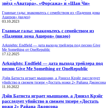
звёзд «Аватара», «Форсажа» и «Шан Чи»
Главные гады: знакомьтесь с семейством из «Падения дома
Ашеров» (видео)
03.10.2023
Главные гады: знакомьтесь с семейством из
«Падения дома Ашеров» (видео)
Arknights: Endfield — дата выхода трейлера под песню Give
Me Something от OneRepublic
17.12.2025
Arknights: Endfield — дата выхода трейлера под
песню Give Me Something от OneRepublic
Дэйв Батиста играет мышцами, а Дэниэл Крэйг расследует
убийство в свежем тизере «Достать ножи 2» Райана Джонсона
11.10.2022
Дэйв Батиста играет мышцами, а Дэниэл Крэйг
расследует убийство в свежем тизере «Достать
ножи 2» Райана Джонсона