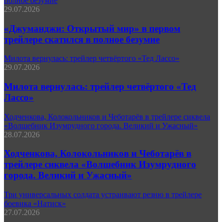
полное безумие
29.07.2026
«Джуманджи: Открытый мир» в первом
трейлере скатился в полное безумие
Милота вернулась: трейлер четвёртого «Тед Лассо»
29.07.2026
Милота вернулась: трейлер четвёртого «Тед
Лассо»
Ходченкова, Колокольников и Чеботарёв в трейлере сиквела
«Волшебник Изумрудного города. Великий и Ужасный»
28.07.2026
Ходченкова, Колокольников и Чеботарёв в
трейлере сиквела «Волшебник Изумрудного
города. Великий и Ужасный»
Три универсальных солдата устраивают резню в трейлере
боевика «Натиск»
27.07.2026