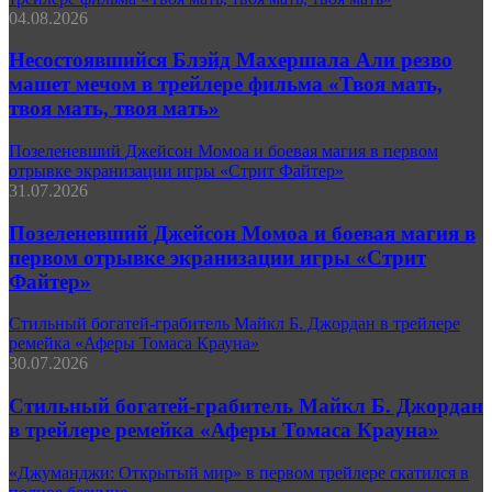
04.08.2026
Несостоявшийся Блэйд Махершала Али резво
машет мечом в трейлере фильма «Твоя мать,
твоя мать, твоя мать»
Позеленевший Джейсон Момоа и боевая магия в первом
отрывке экранизации игры «Стрит Файтер»
31.07.2026
Позеленевший Джейсон Момоа и боевая магия в
первом отрывке экранизации игры «Стрит
Файтер»
Стильный богатей-грабитель Майкл Б. Джордан в трейлере
ремейка «Аферы Томаса Крауна»
30.07.2026
Стильный богатей-грабитель Майкл Б. Джордан
в трейлере ремейка «Аферы Томаса Крауна»
«Джуманджи: Открытый мир» в первом трейлере скатился в