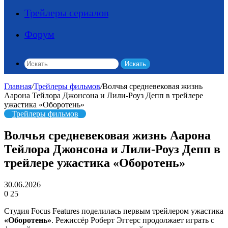
Трейлеры сериалов
Форум
Искать
Главная
/
Трейлеры фильмов
/
Волчья средневековая жизнь
Аарона Тейлора Джонсона и Лили-Роуз Депп в трейлере
ужастика «Оборотень»
Трейлеры фильмов
Волчья средневековая жизнь Аарона
Тейлора Джонсона и Лили-Роуз Депп в
трейлере ужастика «Оборотень»
30.06.2026
0
25
Студия Focus Features поделилась первым трейлером ужастика
«Оборотень»
. Режиссёр Роберт Эггерс продолжает играть с