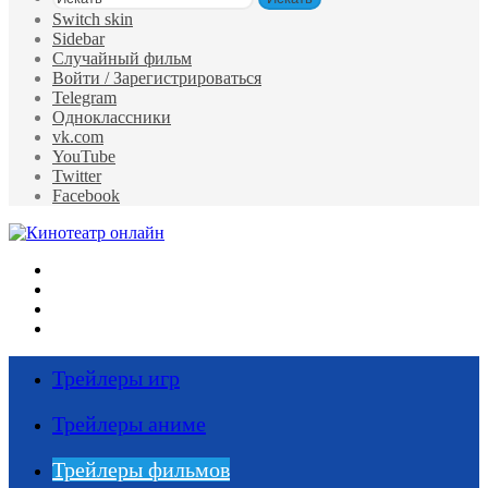
Switch skin
Sidebar
Случайный фильм
Войти / Зарегистрироваться
Telegram
Одноклассники
vk.com
YouTube
Twitter
Facebook
Меню
Искать
Switch skin
Войти
Трейлеры игр
Трейлеры аниме
Трейлеры фильмов