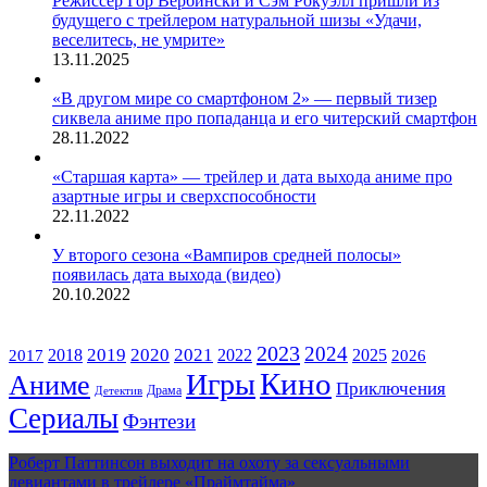
Режиссёр Гор Вербински и Сэм Рокуэлл пришли из
будущего с трейлером натуральной шизы «Удачи,
веселитесь, не умрите»
13.11.2025
«В другом мире со смартфоном 2» — первый тизер
сиквела аниме про попаданца и его читерский смартфон
28.11.2022
«Старшая карта» — трейлер и дата выхода аниме про
азартные игры и сверхспособности
22.11.2022
У второго сезона «Вампиров средней полосы»
появилась дата выхода (видео)
20.10.2022
ЖАНРЫ
2023
2024
2019
2020
2021
2018
2022
2025
2017
2026
Кино
Игры
Аниме
Приключения
Драма
Детектив
Сериалы
Фэнтези
Роберт Паттинсон выходит на охоту за сексуальными
девиантами в трейлере «Праймтайма»