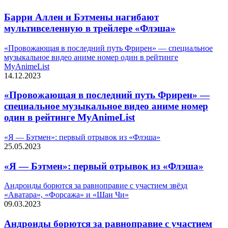
Барри Аллен и Бэтмены нагибают
мультивселенную в трейлере «Флэша»
«Провожающая в последний путь Фрирен» — специальное
музыкальное видео аниме номер один в рейтинге
MyAnimeList
14.12.2023
«Провожающая в последний путь Фрирен» —
специальное музыкальное видео аниме номер
один в рейтинге MyAnimeList
«Я — Бэтмен»: первый отрывок из «Флэша»
25.05.2023
«Я — Бэтмен»: первый отрывок из «Флэша»
Андроиды борются за равноправие с участием звёзд
«Аватара», «Форсажа» и «Шан Чи»
09.03.2023
Андроиды борются за равноправие с участием