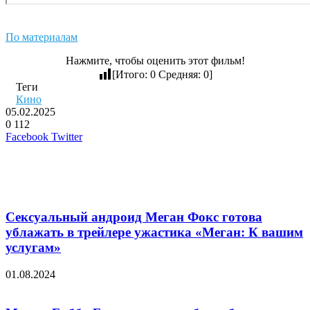
По материалам
Нажмите, чтобы оценить этот фильм!
[Итого:
0
Средняя:
0
]
Теги
Кино
05.02.2025
0
112
LinkedIn
Pinterest
Вконтакте
Одноклассники
Skype
WhatsApp
Telegram
Viber
Facebook
Twitter
Похожие фильмы
Сексуальный андроид Меган Фокс готова
ублажать в трейлере ужастика «Меган: К вашим
услугам»
01.08.2024