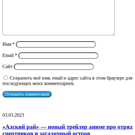
Имя
*
Email
*
Сайт
Сохранить моё имя, email и адрес сайта в этом браузере для
последующих моих комментариев.
СЛУЧАЙНЫЕ ФИЛЬМЫ
«Адский
03.03.2023
рай»
—
«Адский рай» — новый трейлер аниме про отряд
новый
смертников и загадочный остров