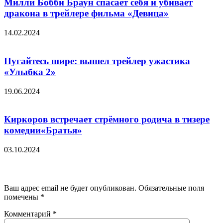
Милли Бобби Браун спасает себя и убивает
дракона в трейлере фильма «Девица»
14.02.2024
Пугайтесь шире: вышел трейлер ужастика
«Улыбка 2»
19.06.2024
Киркоров встречает стрёмного родича в тизере
комедии«Братья»
03.10.2024
Добавить комментарий
Ваш адрес email не будет опубликован.
Обязательные поля
помечены
*
Комментарий
*