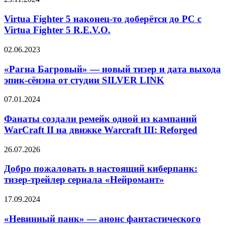
анонс
Скорсезе
Fighter
продолжения
5
Virtua Fighter 5 наконец-то доберётся до PC с
наконец-
Virtua Fighter 5 R.E.V.O.
то
доберётся
«Рагна
02.06.2023
до
Багровый»
PC
—
«Рагна Багровый» — новый тизер и дата выхода
с
новый
эпик-сёнэна от студии SILVER LINK
Virtua
тизер
Fighter
и
5
Фанаты
07.01.2024
дата
R.E.V.O.
создали
выхода
ремейк
Фанаты создали ремейк одной из кампаний
эпик-
одной
WarCraft II на движке Warcraft III: Reforged
сёнэна
из
от
кампаний
студии
Добро
26.07.2026
WarCraft
SILVER
пожаловать
II
LINK
в
Добро пожаловать в настоящий киберпанк:
на
настоящий
тизер-трейлер сериала «Нейромант»
движке
киберпанк:
Warcraft
тизер-
III:
«Невинный
17.09.2024
трейлер
Reforged
панк»
сериала
—
«Невинный панк» — анонс фантастического
«Нейромант»