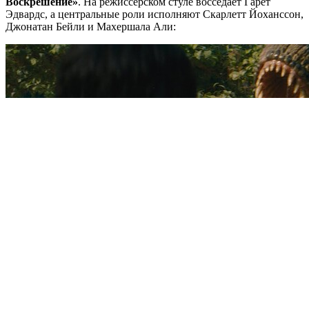
Воскрешение»
. На режиссёрском стуле восседает Гарет
Эдвардс, а центральные роли исполняют Скарлетт Йоханссон,
Джонатан Бейли и Махершала Али: