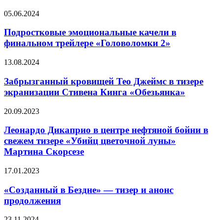
Феррелл
Подростковые
05.06.2024
в
эмоциональные
праздничном
качели
Подростковые эмоциональные качели в
мюзикле
в
«В
финальном трейлере «Головоломки 2»
финальном
духе
трейлере
Рождества»
Забрызганный
13.08.2024
«Головоломки
(видео)
кровищей
2»
Тео
Забрызганный кровищей Тео Джеймс в тизере
Джеймс
экранизации Стивена Кинга «Обезьянка»
в
тизере
Леонардо
20.09.2023
экранизации
Дикаприо
Стивена
в
Леонардо Дикаприо в центре нефтяной бойни в
Кинга
центре
свежем тизере «Убийц цветочной луны»
«Обезьянка»
нефтяной
Мартина Скорсезе
бойни
в
«Созданный
17.01.2023
свежем
в
тизере
Бездне»
«Созданный в Бездне» — тизер и анонс
«Убийц
—
цветочной
продолжения
тизер
луны»
и
Мартина
Virtua
23.11.2024