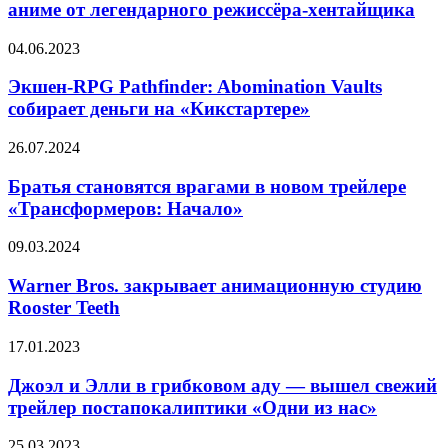
анонс
аниме от легендарного режиссёра-хентайщика
фантастического
аниме
Экшен-
04.06.2023
от
RPG
легендарного
Pathfinder:
Экшен-RPG Pathfinder: Abomination Vaults
режиссёра-
Abomination
собирает деньги на «Кикстартере»
хентайщика
Vaults
собирает
Братья
26.07.2024
деньги
становятся
на
врагами
Братья становятся врагами в новом трейлере
«Кикстартере»
в
«Трансформеров: Начало»
новом
трейлере
Warner
09.03.2024
«Трансформеров:
Bros.
Начало»
закрывает
Warner Bros. закрывает анимационную студию
анимационную
Rooster Teeth
студию
Rooster
Джоэл
17.01.2023
Teeth
и
Элли
Джоэл и Элли в грибковом аду — вышел свежий
в
трейлер постапокалиптики «Одни из нас»
грибковом
аду
Дата
25.03.2023