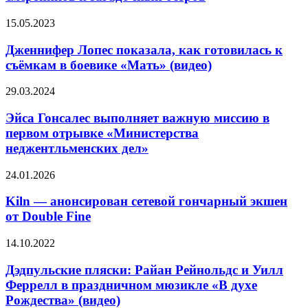
трейлер
аниме
Дженнифер
15.05.2023
про
Лопес
отряд
показала,
Дженнифер Лопес показала, как готовилась к
смертников
как
съёмкам в боевике «Мать» (видео)
и
готовилась
загадочный
к
остров
Эйса
29.03.2024
съёмкам
Гонсалес
в
выполняет
Эйса Гонсалес выполняет важную миссию в
боевике
важную
первом отрывке «Министерства
«Мать»
миссию
(видео)
неджентльменских дел»
в
первом
Kiln
24.01.2026
отрывке
—
«Министерства
анонсирован
Kiln — анонсирован сетевой гончарный экшен
неджентльменских
сетевой
дел»
от Double Fine
гончарный
экшен
Дэдпульские
14.10.2022
от
пляски:
Double
Райан
Дэдпульские пляски: Райан Рейнольдс и Уилл
Fine
Рейнольдс
Феррелл в праздничном мюзикле «В духе
и
Рождества» (видео)
Уилл