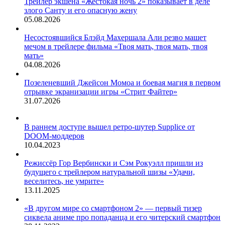
Трейлер экшена «Жестокая ночь 2» показывает в деле
злого Санту и его опасную жену
05.08.2026
Несостоявшийся Блэйд Махершала Али резво машет
мечом в трейлере фильма «Твоя мать, твоя мать, твоя
мать»
04.08.2026
Позеленевший Джейсон Момоа и боевая магия в первом
отрывке экранизации игры «Стрит Файтер»
31.07.2026
В раннем доступе вышел ретро-шутер Supplice от
DOOM-моддеров
10.04.2023
Режиссёр Гор Вербински и Сэм Рокуэлл пришли из
будущего с трейлером натуральной шизы «Удачи,
веселитесь, не умрите»
13.11.2025
«В другом мире со смартфоном 2» — первый тизер
сиквела аниме про попаданца и его читерский смартфон