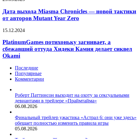
—
выхода
вышел
Miasma
Дата выхода Miasma Chronicles — новой тактики
свежий
Chronicles
от авторов Mutant Year Zero
трейлер
—
постапокалиптики
новой
«Одни
PlatinumGames
15.12.2024
тактики
из
потихоньку
от
нас»
загнивает,
PlatinumGames потихоньку загнивает, а
авторов
а
сбежавший оттуда Хидеки Камия делает сиквел
Mutant
сбежавший
Year
Okami
оттуда
Zero
Хидеки
Последние
Камия
Популярные
делает
Комментарии
сиквел
Okami
Роберт Паттинсон выходит на охоту за сексуальными
девиантами в трейлере «Праймтайма»
06.08.2026
Финальный трейлер ужастика «Астрал 6: они уже здесь»
обещает полностью изменить правила игры
05.08.2026