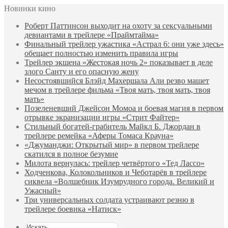
Новинки кино
Роберт Паттинсон выходит на охоту за сексуальными
девиантами в трейлере «Праймтайма»
Финальный трейлер ужастика «Астрал 6: они уже здесь»
обещает полностью изменить правила игры
Трейлер экшена «Жестокая ночь 2» показывает в деле
злого Санту и его опасную жену
Несостоявшийся Блэйд Махершала Али резво машет
мечом в трейлере фильма «Твоя мать, твоя мать, твоя
мать»
Позеленевший Джейсон Момоа и боевая магия в первом
отрывке экранизации игры «Стрит Файтер»
Стильный богатей-грабитель Майкл Б. Джордан в
трейлере ремейка «Аферы Томаса Крауна»
«Джуманджи: Открытый мир» в первом трейлере
скатился в полное безумие
Милота вернулась: трейлер четвёртого «Тед Лассо»
Ходченкова, Колокольников и Чеботарёв в трейлере
сиквела «Волшебник Изумрудного города. Великий и
Ужасный»
Три универсальных солдата устраивают резню в
трейлере боевика «Натиск»