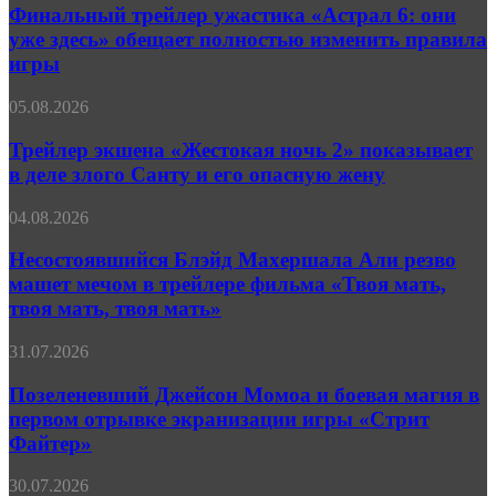
ужастика
Финальный трейлер ужастика «Астрал 6: они
трейлере
«Астрал
«Праймтайма»
уже здесь» обещает полностью изменить правила
6:
игры
они
уже
Трейлер
05.08.2026
здесь»
экшена
обещает
«Жестокая
Трейлер экшена «Жестокая ночь 2» показывает
полностью
ночь 2»
изменить
в деле злого Санту и его опасную жену
показывает
правила
в
игры
Несостоявшийся
04.08.2026
деле
Блэйд
злого
Махершала
Несостоявшийся Блэйд Махершала Али резво
Санту
Али
машет мечом в трейлере фильма «Твоя мать,
и
резво
его
твоя мать, твоя мать»
машет
опасную
мечом
жену
Позеленевший
31.07.2026
в
Джейсон
трейлере
Момоа
Позеленевший Джейсон Момоа и боевая магия в
фильма
и
«Твоя
первом отрывке экранизации игры «Стрит
боевая
мать,
Файтер»
магия
твоя
в
мать,
Стильный
30.07.2026
первом
твоя