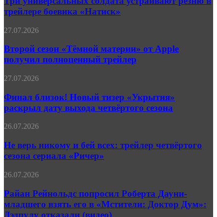
Три универсальных солдата устраивают резню в
города.
устраивают
Великий
трейлере боевика «Натиск»
резню
и
в
Ужасный»
Второй
27.07.2026
трейлере
сезон
боевика
«Тёмной
Второй сезон «Тёмной материи» от Apple
«Натиск»
материи»
получил полноценный трейлер
от
Apple
Финал
27.07.2026
получил
близок!
полноценный
Новый
Финал близок! Новый тизер «Укрытия»
трейлер
тизер
раскрыл дату выхода четвёртого сезона
«Укрытия»
раскрыл
Не
26.07.2026
дату
верь
выхода
никому
Не верь никому и бей всех: трейлер четвёртого
четвёртого
и
сезона сериала «Ричер»
сезона
бей
всех:
Райан
26.07.2026
трейлер
Рейнольдс
четвёртого
попросил
Райан Рейнольдс попросил Роберта Дауни-
сезона
Роберта
младшего взять его в «Мстители: Доктор Дум»:
сериала
Дауни-
«Ричер»
Дэдпулу отказали (видео)