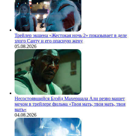
Трейлер экшена «Жестокая ночь 2» показывает в деле
злого Санту и его опасную жену
05.08.2026
Несостоявшийся Блэйд Махершала Али резво машет
мечом в трейлере фильма «Твоя мать, твоя мать, твоя
мать»
04.08.2026