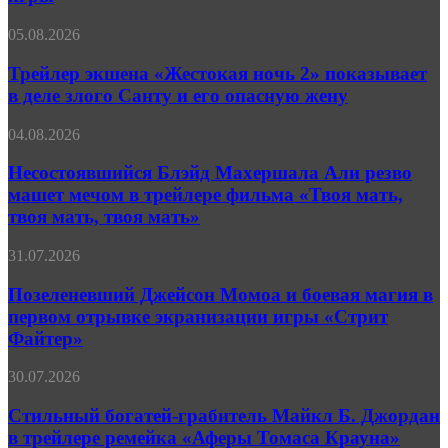
они
уже
Трейлер
05.08.2026
здесь»
экшена
обещает
«Жестокая
Трейлер экшена «Жестокая ночь 2» показывает
полностью
ночь 2»
изменить
в деле злого Санту и его опасную жену
показывает
правила
в
игры
Несостоявшийся
04.08.2026
деле
Блэйд
злого
Махершала
Несостоявшийся Блэйд Махершала Али резво
Санту
Али
машет мечом в трейлере фильма «Твоя мать,
и
резво
его
твоя мать, твоя мать»
машет
опасную
мечом
жену
Позеленевший
31.07.2026
в
Джейсон
трейлере
Момоа
Позеленевший Джейсон Момоа и боевая магия в
фильма
и
«Твоя
первом отрывке экранизации игры «Стрит
боевая
мать,
Файтер»
магия
твоя
в
мать,
Стильный
30.07.2026
первом
твоя
богатей-
отрывке
мать»
грабитель
Стильный богатей-грабитель Майкл Б. Джордан
экранизации
Майкл
игры
в трейлере ремейка «Аферы Томаса Крауна»
Б.