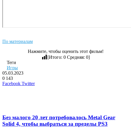
По материалам
Нажмите, чтобы оценить этот фильм!
[Итого:
0
Средняя:
0
]
Теги
Игры
05.03.2023
0
143
LinkedIn
Pinterest
Вконтакте
Одноклассники
Skype
WhatsApp
Telegram
Viber
Facebook
Twitter
Похожие фильмы
Без малого 20 лет потребовалось Metal Gear
Solid 4, чтобы выбраться за пределы PS3