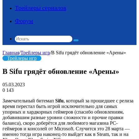
Трейлеры сериалов
Форум
Искать
Главная
/
Трейлеры игр
/
В Sifu грядёт обновление «Арены»
Трейлеры игр
В Sifu грядёт обновление «Арены»
05.03.2023
0
143
Замечательный битемап
Sifu
, который за прошедшее с релиза
время перестал быть игрой исключительно для самых
упорных и хардкорных геймеров (спасибо обновлениям,
добавившим разные уровни сложности и прочие правки
баланса), скоро доберётся для любимого магазина PC-
геймеров и консолей от Microsoft. Случится это 28 марта —
именно тогда игра наконец-то выйдет как в Steam, так и на