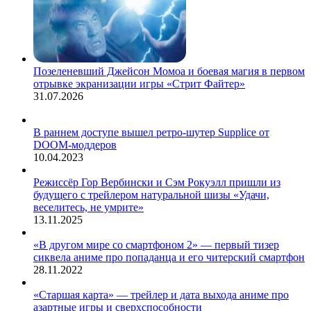
Позеленевший Джейсон Момоа и боевая магия в первом
отрывке экранизации игры «Стрит Файтер»
31.07.2026
В раннем доступе вышел ретро-шутер Supplice от
DOOM-моддеров
10.04.2023
Режиссёр Гор Вербински и Сэм Рокуэлл пришли из
будущего с трейлером натуральной шизы «Удачи,
веселитесь, не умрите»
13.11.2025
«В другом мире со смартфоном 2» — первый тизер
сиквела аниме про попаданца и его читерский смартфон
28.11.2022
«Старшая карта» — трейлер и дата выхода аниме про
азартные игры и сверхспособности