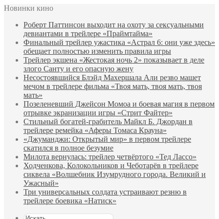
Новинки кино
Роберт Паттинсон выходит на охоту за сексуальными
девиантами в трейлере «Праймтайма»
Финальный трейлер ужастика «Астрал 6: они уже здесь»
обещает полностью изменить правила игры
Трейлер экшена «Жестокая ночь 2» показывает в деле
злого Санту и его опасную жену
Несостоявшийся Блэйд Махершала Али резво машет
мечом в трейлере фильма «Твоя мать, твоя мать, твоя
мать»
Позеленевший Джейсон Момоа и боевая магия в первом
отрывке экранизации игры «Стрит Файтер»
Стильный богатей-грабитель Майкл Б. Джордан в
трейлере ремейка «Аферы Томаса Крауна»
«Джуманджи: Открытый мир» в первом трейлере
скатился в полное безумие
Милота вернулась: трейлер четвёртого «Тед Лассо»
Ходченкова, Колокольников и Чеботарёв в трейлере
сиквела «Волшебник Изумрудного города. Великий и
Ужасный»
Три универсальных солдата устраивают резню в
трейлере боевика «Натиск»