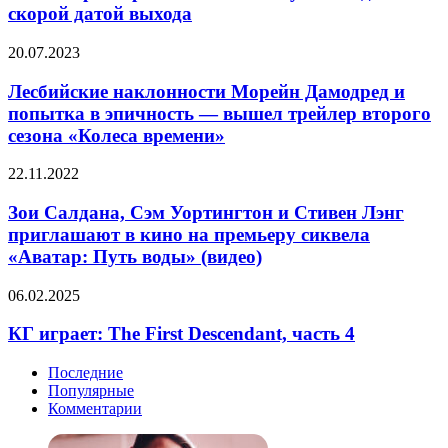
to
попавшую
скорой датой выхода
Monkey
в
Island
плен
Лесбийские
20.07.2023
делится
к
наклонности
скорой
Повелителю
Морейн
Лесбийские наклонности Морейн Дамодред и
датой
Демонов
Дамодред
попытка в эпичность — вышел трейлер второго
выхода
и
сезона «Колеса времени»
попытка
в
Зои
22.11.2022
эпичность
Салдана,
—
Сэм
Зои Салдана, Сэм Уортингтон и Стивен Лэнг
вышел
Уортингтон
трейлер
приглашают в кино на премьеру сиквела
и
второго
«Аватар: Путь воды» (видео)
Стивен
сезона
Лэнг
«Колеса
КГ
06.02.2025
приглашают
времени»
играет:
в
The
КГ играет: The First Descendant, часть 4
кино
First
на
Descendant,
премьеру
Последние
часть
сиквела
Популярные
4
«Аватар:
Комментарии
Путь
воды»