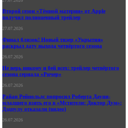
27.07.2026
трейлере
сезон
боевика
«Тёмной
Второй сезон «Тёмной материи» от Apple
«Натиск»
материи»
получил полноценный трейлер
от
Apple
Финал
27.07.2026
получил
близок!
полноценный
Новый
Финал близок! Новый тизер «Укрытия»
трейлер
тизер
раскрыл дату выхода четвёртого сезона
«Укрытия»
раскрыл
Не
26.07.2026
дату
верь
выхода
никому
Не верь никому и бей всех: трейлер четвёртого
четвёртого
и
сезона сериала «Ричер»
сезона
бей
всех:
Райан
26.07.2026
трейлер
Рейнольдс
четвёртого
попросил
Райан Рейнольдс попросил Роберта Дауни-
сезона
Роберта
младшего взять его в «Мстители: Доктор Дум»:
сериала
Дауни-
«Ричер»
Дэдпулу отказали (видео)
младшего
взять
Добро
26.07.2026
его
пожаловать
в