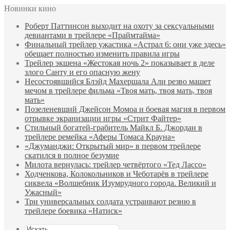
Новинки кино
Роберт Паттинсон выходит на охоту за сексуальными
девиантами в трейлере «Праймтайма»
Финальный трейлер ужастика «Астрал 6: они уже здесь»
обещает полностью изменить правила игры
Трейлер экшена «Жестокая ночь 2» показывает в деле
злого Санту и его опасную жену
Несостоявшийся Блэйд Махершала Али резво машет
мечом в трейлере фильма «Твоя мать, твоя мать, твоя
мать»
Позеленевший Джейсон Момоа и боевая магия в первом
отрывке экранизации игры «Стрит Файтер»
Стильный богатей-грабитель Майкл Б. Джордан в
трейлере ремейка «Аферы Томаса Крауна»
«Джуманджи: Открытый мир» в первом трейлере
скатился в полное безумие
Милота вернулась: трейлер четвёртого «Тед Лассо»
Ходченкова, Колокольников и Чеботарёв в трейлере
сиквела «Волшебник Изумрудного города. Великий и
Ужасный»
Три универсальных солдата устраивают резню в
трейлере боевика «Натиск»