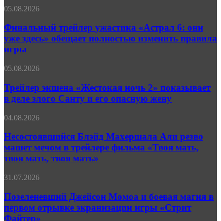
сексуальными
Финальный
05.08.2026
девиантами
трейлер
в
ужастика
Финальный трейлер ужастика «Астрал 6: они
трейлере
«Астрал
«Праймтайма»
уже здесь» обещает полностью изменить правила
6:
игры
они
уже
Трейлер
05.08.2026
здесь»
экшена
обещает
«Жестокая
Трейлер экшена «Жестокая ночь 2» показывает
полностью
ночь 2»
изменить
в деле злого Санту и его опасную жену
показывает
правила
в
игры
Несостоявшийся
04.08.2026
деле
Блэйд
злого
Махершала
Несостоявшийся Блэйд Махершала Али резво
Санту
Али
машет мечом в трейлере фильма «Твоя мать,
и
резво
его
твоя мать, твоя мать»
машет
опасную
мечом
жену
Позеленевший
31.07.2026
в
Джейсон
трейлере
Момоа
Позеленевший Джейсон Момоа и боевая магия в
фильма
и
«Твоя
первом отрывке экранизации игры «Стрит
боевая
мать,
Файтер»