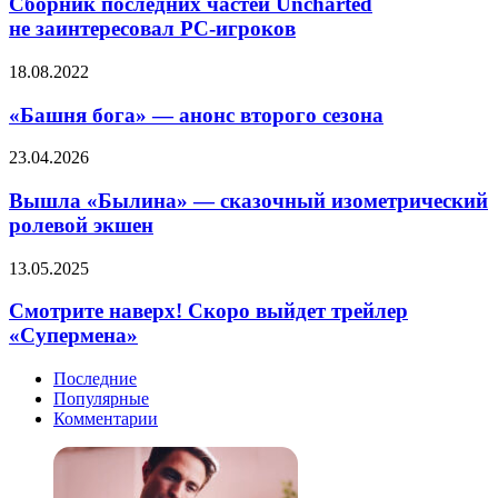
Сборник последних частей Uncharted
и
Uncharted
Kai
не заинтересовал PC-игроков
не заинтересовал
no
PC-
Kiseki
«Башня
18.08.2022
игроков
–
бога»
Farewell,
—
«Башня бога» — анонс второго сезона
O
анонс
Zemuria
второго
Вышла
23.04.2026
сезона
«Былина»
—
Вышла «Былина» — сказочный изометрический
сказочный
ролевой экшен
изометрический
ролевой
Смотрите
13.05.2025
экшен
наверх!
Скоро
Смотрите наверх! Скоро выйдет трейлер
выйдет
«Супермена»
трейлер
«Супермена»
Последние
Популярные
Комментарии