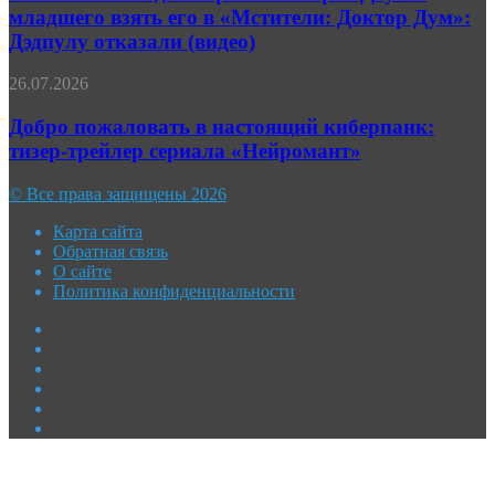
Роберта
младшего взять его в «Мстители: Доктор Дум»:
сериала
Дауни-
«Ричер»
Дэдпулу отказали (видео)
младшего
взять
Добро
26.07.2026
его
пожаловать
в
в
Добро пожаловать в настоящий киберпанк:
«Мстители:
настоящий
Доктор
тизер-трейлер сериала «Нейромант»
киберпанк:
Дум»:
тизер-
Дэдпулу
© Все права защищены 2026
трейлер
отказали
сериала
(видео)
Карта сайта
«Нейромант»
Обратная связь
О сайте
Политика конфиденциальности
Facebook
Twitter
YouTube
vk.com
Одноклассники
Telegram
Facebook
Twitter
WhatsApp
Telegram
Кнопка
«Наверх»