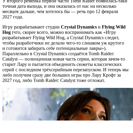
У второго ремейка первой части Tomb Raider появилась-таки
точная дата выхода, и она оказалась от нас на несколько
месяцев дальше, чем хотелось бы — речь про 12 февраля
2027 года.
Игру разрабатывают студии
Crystal Dynamics
и
Flying Wild
Hog
(что, скорее всего, можно воспринимать как «Игру
разрабатывает Flying Wild Hog, а Crystal Dynamics следит,
чтобы разработчики не делали чего-то слишком уж крутого
и готовится забирать себе потенциальные лавры»).
Параллельно в Crystal Dynamics создаётся Tomb Raider:
Catalyst — полноценная новая часть серии, которая зачем-то
старит Лару и пытается объединить сюжеты классических
серий с последним трёхсерийным перезапуском. И теперь мы
либо получим сразу две больших игры про Лару Крофт за
2027 год, либо Tomb Raider: Catalyst тоже отложат.