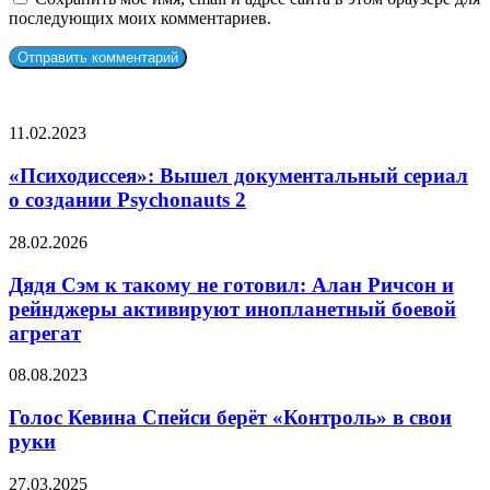
последующих моих комментариев.
СЛУЧАЙНЫЕ ФИЛЬМЫ
«Психодиссея»:
11.02.2023
Вышел
документальный
«Психодиссея»: Вышел документальный сериал
сериал
о создании Psychonauts 2
о создании
Psychonauts
Дядя
28.02.2026
2
Сэм
к
Дядя Сэм к такому не готовил: Алан Ричсон и
такому
рейнджеры активируют инопланетный боевой
не
агрегат
готовил:
Алан
Голос
08.08.2023
Ричсон
Кевина
и
Спейси
Голос Кевина Спейси берёт «Контроль» в свои
рейнджеры
берёт
активируют
руки
«Контроль»
инопланетный
в
боевой
Музыкальный
27.03.2025