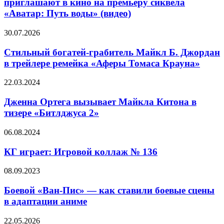
приглашают в кино на премьеру сиквела
и
«Аватар: Путь воды» (видео)
Стивен
Лэнг
Стильный
30.07.2026
приглашают
богатей-
в
грабитель
Стильный богатей-грабитель Майкл Б. Джордан
кино
Майкл
на
в трейлере ремейка «Аферы Томаса Крауна»
Б.
премьеру
Джордан
сиквела
Дженна
22.03.2024
в
«Аватар:
Ортега
трейлере
Путь
вызывает
Дженна Ортега вызывает Майкла Китона в
ремейка
воды»
Майкла
тизере «Битлджуса 2»
«Аферы
(видео)
Китона
Томаса
в
Крауна»
КГ
06.08.2024
тизере
играет:
«Битлджуса 2»
Игровой
КГ играет: Игровой коллаж № 136
коллаж
№
Боевой
08.09.2023
136
«Ван-
Пис»
Боевой «Ван-Пис» — как ставили боевые сцены
—
в адаптации аниме
как
ставили
Ужастик,
22.05.2026