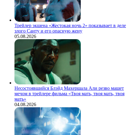
Трейлер экшена «Жестокая ночь 2» показывает в деле
злого Санту и его опасную жену
05.08.2026
Несостоявшийся Блэйд Махершала Али резво машет
мечом в трейлере фильма «Твоя мать, твоя мать, твоя
мать»
04.08.2026