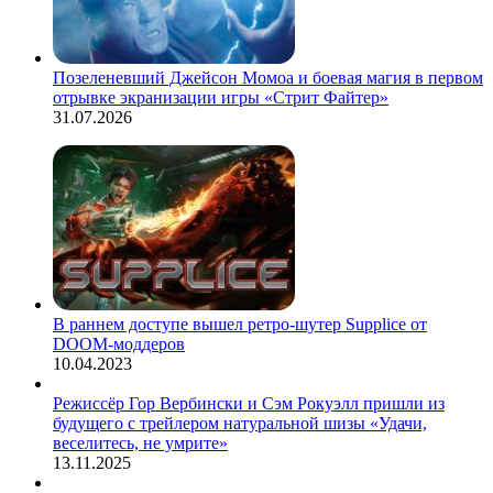
Позеленевший Джейсон Момоа и боевая магия в первом
отрывке экранизации игры «Стрит Файтер»
31.07.2026
В раннем доступе вышел ретро-шутер Supplice от
DOOM-моддеров
10.04.2023
Режиссёр Гор Вербински и Сэм Рокуэлл пришли из
будущего с трейлером натуральной шизы «Удачи,
веселитесь, не умрите»
13.11.2025