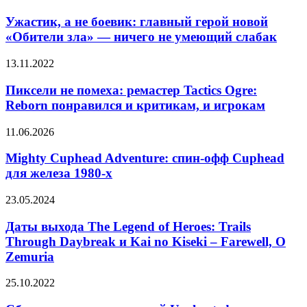
боевые
а
сцены
не
Ужастик, а не боевик: главный герой новой
в
боевик:
«Обители зла» — ничего не умеющий слабак
адаптации
главный
аниме
герой
Пиксели
13.11.2022
новой
не
«Обители
помеха:
Пиксели не помеха: ремастер Tactics Ogre:
зла»
ремастер
Reborn понравился и критикам, и игрокам
—
Tactics
ничего
Ogre:
не
Mighty
11.06.2026
Reborn
умеющий
Cuphead
понравился
слабак
Adventure:
Mighty Cuphead Adventure: спин-офф Cuphead
и
спин-
для железа 1980-х
критикам,
офф
и
Cuphead
игрокам
Даты
23.05.2024
для
выхода
железа
The
Даты выхода The Legend of Heroes: Trails
1980-
Legend
Through Daybreak и Kai no Kiseki – Farewell, O
х
of
Zemuria
Heroes:
Trails
Сборник
25.10.2022
Through
последних
Daybreak
частей