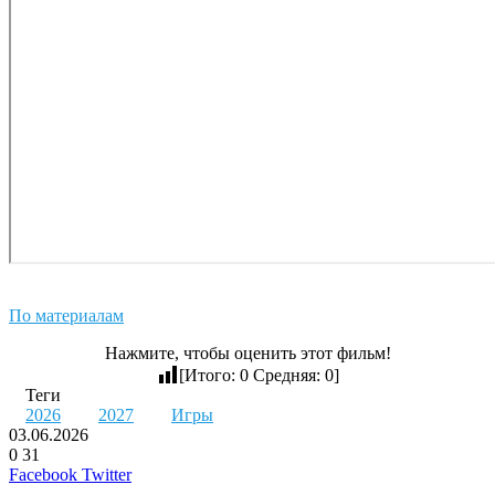
По материалам
Нажмите, чтобы оценить этот фильм!
[Итого:
0
Средняя:
0
]
Теги
2026
2027
Игры
03.06.2026
0
31
LinkedIn
Pinterest
Вконтакте
Одноклассники
Skype
WhatsApp
Telegram
Viber
Facebook
Twitter