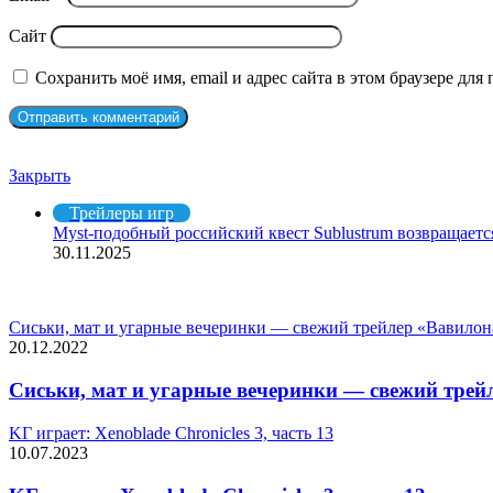
Сайт
Сохранить моё имя, email и адрес сайта в этом браузере д
Рекомендуем посмотреть
Закрыть
Трейлеры игр
Myst-подобный российский квест Sublustrum возвращает
30.11.2025
СЛУЧАЙНЫЕ ФИЛЬМЫ
Сиськи, мат и угарные вечеринки — свежий трейлер «Вавилона
20.12.2022
Сиськи, мат и угарные вечеринки — свежий трейл
KГ игpaeт: Xenoblade Chronicles 3, чacть 13
10.07.2023