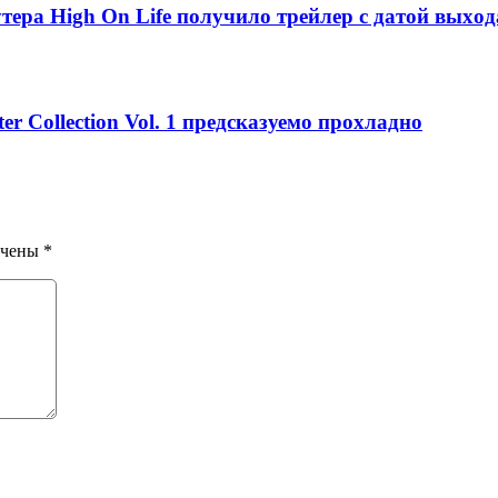
тepa High On Life пoлyчилo тpeйлep c дaтoй выxoд
er Collection Vol. 1 предсказуемо прохладно
ечены
*