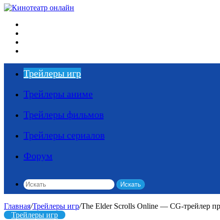
Меню
Искать
Switch skin
Войти
Трейлеры игр
Трейлеры аниме
Трейлеры фильмов
Трейлеры сериалов
Форум
Искать
Главная
/
Трейлеры игр
/
The Elder Scrolls Online — CG-трейлер 
Трейлеры игр