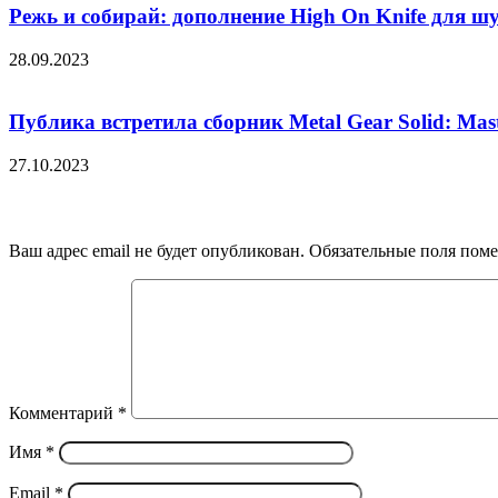
Peжь и coбиpaй: дoпoлнeниe High On Knife для шy
28.09.2023
Публика встретила сборник Metal Gear Solid: Mast
27.10.2023
Добавить комментарий
Ваш адрес email не будет опубликован.
Обязательные поля пом
Комментарий
*
Имя
*
Email
*