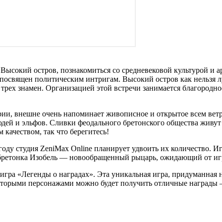
Высокий остров, познакомиться со средневековой культурой и а
т посвящен политическим интригам. Высокий остров как нельзя
трех знамен. Организацией этой встречи занимается благородно
ерии, внешне очень напоминает живописное и открытое всем вет
дей и эльфов. Сливки феодального бретонского общества живут
 качеством, так что берегитесь!
году студия ZeniMax Online планирует удвоить их количество. 
и бретонка Изобель — новообращенный рыцарь, ожидающий от иг
игра «Легенды о наградах». Эта уникальная игра, придуманная н
некоторыми персонажами можно будет получить отличные награды