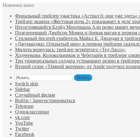
Новинки кино
Финальный трейлер ужастика «Астрал 6: они уже здесь»
Трейлер экшена «Жестокая ночь 2» показывает в деле зло
Несостоявшийся Блэйд Махершала Али резво машет мечом 
Позеленевший Джейсон Момоа и боевая магия в первом 
Стильный богатей-грабитель Майкл Б. Джордан в трейле
«Джуманджи: Открытый мир» в первом трейлере скатилс
Милота вернулась: трейлер четвёртого «Тед Лассо»
Ходченкова, Колокольников и Чеботарёв в трейлере сик
Три универсальных солдата устраивают резню в трейлере
Второй сезон «Тёмной материи» от Apple получил полн
Искать
Switch skin
Sidebar
Случайный фильм
Войти / Зарегистрироваться
Telegram
Одноклассники
vk.com
YouTube
Twitter
Facebook