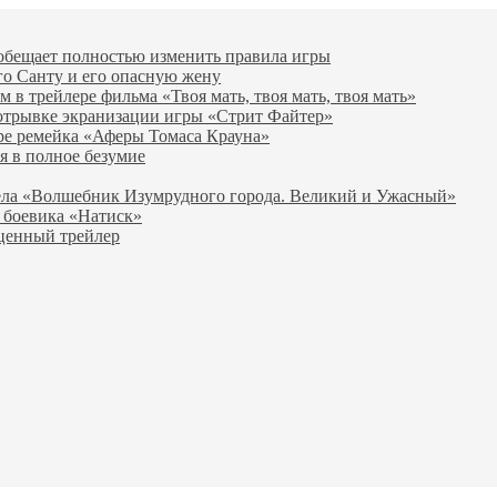
 обещает полностью изменить правила игры
го Санту и его опасную жену
в трейлере фильма «Твоя мать, твоя мать, твоя мать»
отрывке экранизации игры «Стрит Файтер»
ре ремейка «Аферы Томаса Крауна»
я в полное безумие
вела «Волшебник Изумрудного города. Великий и Ужасный»
 боевика «Натиск»
оценный трейлер