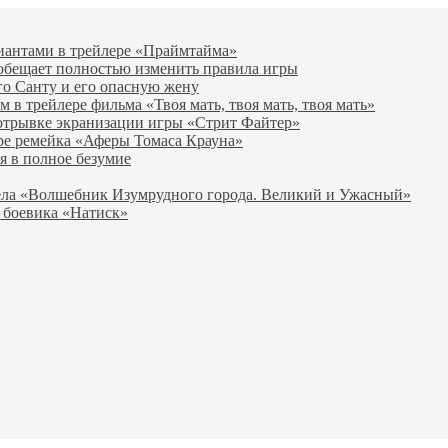
виантами в трейлере «Праймтайма»
 обещает полностью изменить правила игры
го Санту и его опасную жену
в трейлере фильма «Твоя мать, твоя мать, твоя мать»
отрывке экранизации игры «Стрит Файтер»
ре ремейка «Аферы Томаса Крауна»
я в полное безумие
вела «Волшебник Изумрудного города. Великий и Ужасный»
 боевика «Натиск»