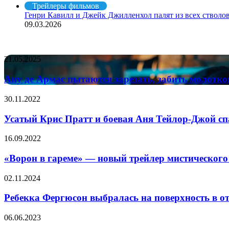
Трейлеры фильмов
Генри Кавилл и Джейк Джилленхол палят из всех стволов
09.03.2026
СЛУЧАЙНЫЕ ФИЛЬМЫ
Ану
21.05.2025
де
Армас
Ану де Армас пытаются зарезать, забить молотко
пытаются
зарезать,
Усатый
30.11.2022
забить
Крис
молотком
Пратт
Усатый Крис Пратт и боевая Аня Тейлор-Джой с
и
и
убить
боевая
«Ворон
16.09.2022
тарелками
Аня
в
в
Тейлор-
гареме»
«Ворон в гареме» — новый трейлер мистического
боевике
Джой
—
«Балерина»
спасают
новый
Ребекка
02.11.2024
вселенную
трейлер
Фергюсон
в
мистического
выбралась
Ребекка Фергюсон выбралась на поверхность в о
трейлере
аниме
на
экшен-
про
поверхность
Apple
06.06.2023
комедии
тайны
в
облегчает
«Супербратья