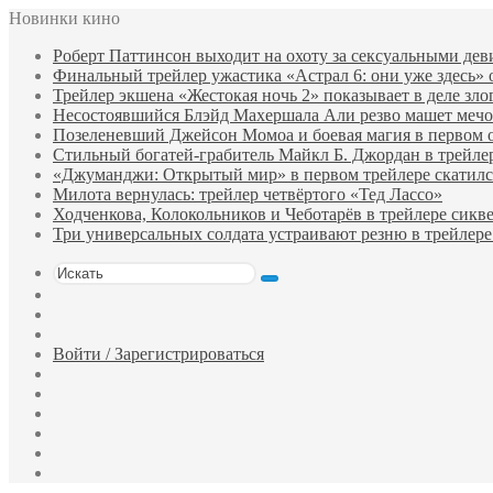
Новинки кино
Роберт Паттинсон выходит на охоту за сексуальными де
Финальный трейлер ужастика «Астрал 6: они уже здесь»
Трейлер экшена «Жестокая ночь 2» показывает в деле зло
Несостоявшийся Блэйд Махершала Али резво машет мечом 
Позеленевший Джейсон Момоа и боевая магия в первом 
Стильный богатей-грабитель Майкл Б. Джордан в трейле
«Джуманджи: Открытый мир» в первом трейлере скатилс
Милота вернулась: трейлер четвёртого «Тед Лассо»
Ходченкова, Колокольников и Чеботарёв в трейлере сик
Три универсальных солдата устраивают резню в трейлере
Искать
Switch
skin
Sidebar
Случайный
фильм
Войти / Зарегистрироваться
Telegram
Одноклассники
vk.com
YouTube
Twitter
Facebook