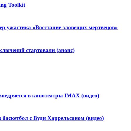
ng Toolkit
лер ужастика «Восстание зловещих мертвецов»
ключений стартовали (анонс)
внедряется в кинотеатры IMAX (видео)
 баскетбол с Вуди Харрельсоном (видео)