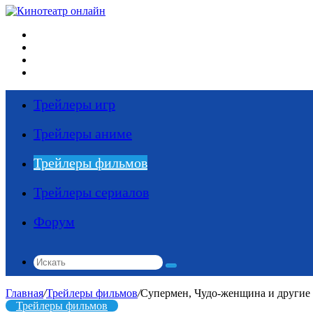
Меню
Искать
Switch
skin
Войти
Трейлеры игр
Трейлеры аниме
Трейлеры фильмов
Трейлеры сериалов
Форум
Искать
Главная
/
Трейлеры фильмов
/
Супермен, Чудо-женщина и другие 
Трейлеры фильмов