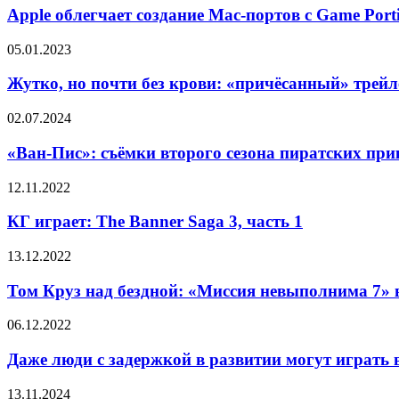
императорского
отрывке
создание
Марио»
Apple облегчает создание Mac-портов с Game Porti
гарема
из
Mac-
второго
портов
Жутко,
05.01.2023
сезона
с
но
«Укрытия»
Game
почти
Жутко, но почти без крови: «причёсанный» трей
Porting
без
Toolkit
крови:
«Ван-
02.07.2024
«причёсанный»
Пис»:
трейлер
съёмки
«Ван-Пис»: съёмки второго сезона пиратских при
ужастика
второго
«Восстание
сезона
КГ
12.11.2022
зловещих
пиратских
играет:
мертвецов»
приключений
The
КГ играет: The Banner Saga 3, часть 1
стартовали
Banner
(анонс)
Saga
Том
13.12.2022
3,
Круз
часть
над
Том Круз над бездной: «Миссия невыполнима 7» 
1
бездной:
«Миссия
Даже
06.12.2022
невыполнима
люди
7»
с
Даже люди с задержкой в развитии могут играть в
внедряется
задержкой
в
в
Бен
13.11.2024