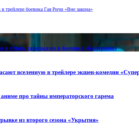
 в трейлере боевика Гая Ричи «Вне закона»
м и убить тарелками в боевике «Балерина»
пасают вселенную в трейлере экшен-комедии «Суп
 аниме про тайны императорского гарема
трывке из второго сезона «Укрытия»