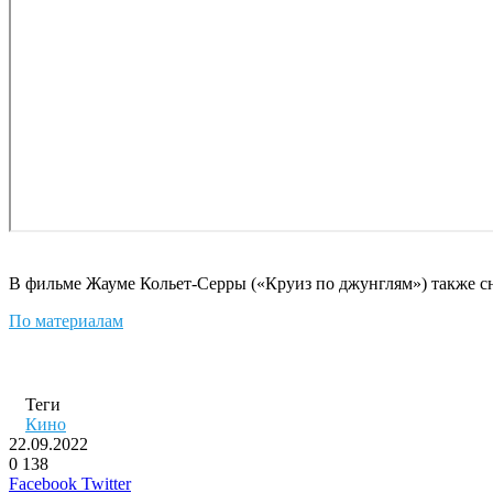
В фильме Жауме Кольет-Серры («Круиз по джунглям») также с
По материалам
Теги
Кино
22.09.2022
0
138
LinkedIn
Pinterest
Вконтакте
Одноклассники
Skype
WhatsApp
Telegram
Viber
Facebook
Twitter