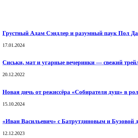
Похожие фильмы
Грустный Адам Сэндлер и разумный паук Пол Да
17.01.2024
Сиськи, мат и угарные вечеринки — свежий трейл
20.12.2022
Новая дичь от режиссёра «Собирателя душ» в ро
15.10.2024
«Иван Васильевич» с Батрутдиновым и Бузовой де
12.12.2023