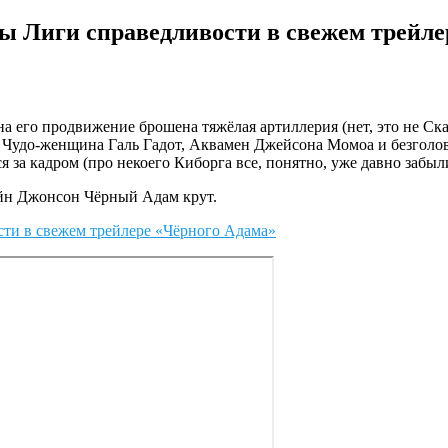
ы Лиги справедливости в свежем трейле
на его продвижение брошена тяжёлая артиллерия (нет, это не Ск
е: Чудо-женщина Галь Гадот, Аквамен Джейсона Момоа и безголо
 за кадром (про некоего Киборга все, понятно, уже давно забыл
уэйн Джонсон Чёрный Адам крут.