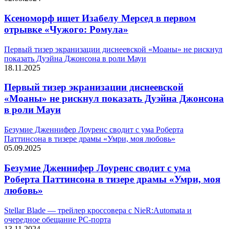
Ксеноморф ищет Изабелу Мерсед в первом
отрывке «Чужого: Ромула»
Первый тизер экранизации диснеевской «Моаны» не рискнул
показать Дуэйна Джонсона в роли Мауи
18.11.2025
Первый тизер экранизации диснеевской
«Моаны» не рискнул показать Дуэйна Джонсона
в роли Мауи
Безумие Дженнифер Лоуренс сводит с ума Роберта
Паттинсона в тизере драмы «Умри, моя любовь»
05.09.2025
Безумие Дженнифер Лоуренс сводит с ума
Роберта Паттинсона в тизере драмы «Умри, моя
любовь»
Stellar Blade — трейлер кроссовера с NieR:Automata и
очередное обещание PC-порта
13.11.2024