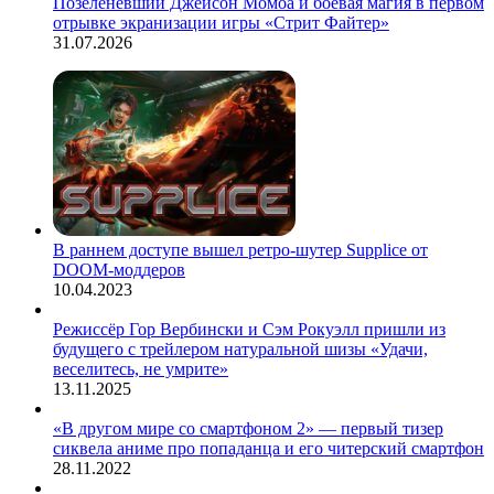
Позеленевший Джейсон Момоа и боевая магия в первом
отрывке экранизации игры «Стрит Файтер»
31.07.2026
В раннем доступе вышел ретро-шутер Supplice от
DOOM-моддеров
10.04.2023
Режиссёр Гор Вербински и Сэм Рокуэлл пришли из
будущего с трейлером натуральной шизы «Удачи,
веселитесь, не умрите»
13.11.2025
«В другом мире со смартфоном 2» — первый тизер
сиквела аниме про попаданца и его читерский смартфон
28.11.2022