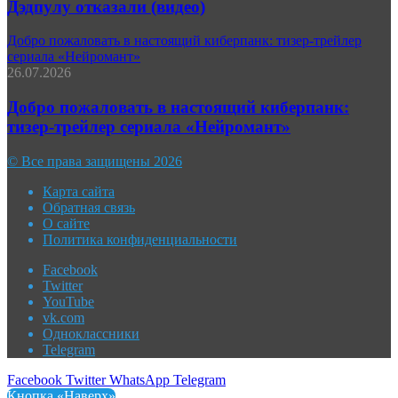
Дэдпулу отказали (видео)
Добро пожаловать в настоящий киберпанк: тизер-трейлер
сериала «Нейромант»
26.07.2026
Добро пожаловать в настоящий киберпанк:
тизер-трейлер сериала «Нейромант»
© Все права защищены 2026
Карта сайта
Обратная связь
О сайте
Политика конфиденциальности
Facebook
Twitter
YouTube
vk.com
Одноклассники
Telegram
Facebook
Twitter
WhatsApp
Telegram
Кнопка «Наверх»