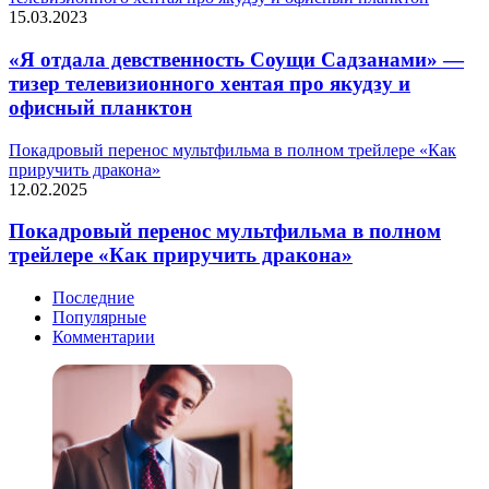
15.03.2023
«Я отдала девственность Соущи Садзанами» —
тизер телевизионного хентая про якудзу и
офисный планктон
Покадровый перенос мультфильма в полном трейлере «Как
приручить дракона»
12.02.2025
Покадровый перенос мультфильма в полном
трейлере «Как приручить дракона»
Последние
Популярные
Комментарии