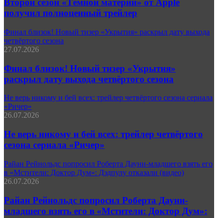
Второй сезон «Тёмной материи» от Apple
получил полноценный трейлер
Финал близок! Новый тизер «Укрытия» раскрыл дату выхода
четвёртого сезона
27.07.2026
Финал близок! Новый тизер «Укрытия»
раскрыл дату выхода четвёртого сезона
Не верь никому и бей всех: трейлер четвёртого сезона сериала
«Ричер»
26.07.2026
Не верь никому и бей всех: трейлер четвёртого
сезона сериала «Ричер»
Райан Рейнольдс попросил Роберта Дауни-младшего взять его
в «Мстители: Доктор Дум»: Дэдпулу отказали (видео)
26.07.2026
Райан Рейнольдс попросил Роберта Дауни-
младшего взять его в «Мстители: Доктор Дум»: