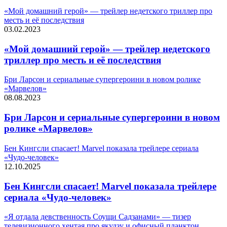
«Мой домашний герой» — трейлер недетского триллер про
месть и её последствия
03.02.2023
«Мой домашний герой» — трейлер недетского
триллер про месть и её последствия
Бри Ларсон и сериальные супергероини в новом ролике
«Марвелов»
08.08.2023
Бри Ларсон и сериальные супергероини в новом
ролике «Марвелов»
Бен Кингсли спасает! Marvel показала трейлере сериала
«Чудо-человек»
12.10.2025
Бен Кингсли спасает! Marvel показала трейлере
сериала «Чудо-человек»
«Я отдала девственность Соущи Садзанами» — тизер
телевизионного хентая про якудзу и офисный планктон