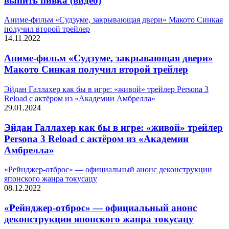
выпить пивка (видео)
Аниме-фильм «Судзуме, закрывающая двери» Макото Синкая
получил второй трейлер
14.11.2022
Аниме-фильм «Судзуме, закрывающая двери»
Макото Синкая получил второй трейлер
Эйдан Галлахер как бы в игре: «живой» трейлер Persona 3
Reload с актёром из «Академии Амбрелла»
29.01.2024
Эйдан Галлахер как бы в игре: «живой» трейлер
Persona 3 Reload с актёром из «Академии
Амбрелла»
«Рейнджер-отброс» — официальный анонс деконструкции
японского жанра токусацу
08.12.2022
«Рейнджер-отброс» — официальный анонс
деконструкции японского жанра токусацу