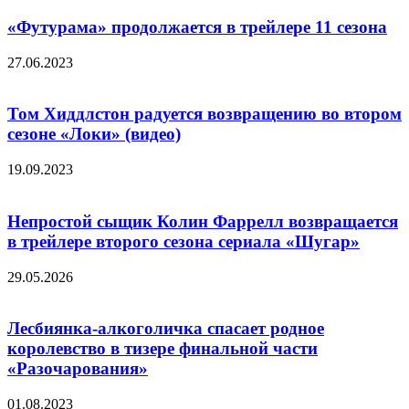
«Футурама» продолжается в трейлере 11 сезона
27.06.2023
Том Хиддлстон радуется возвращению во втором
сезоне «Локи» (видео)
19.09.2023
Непростой сыщик Колин Фаррелл возвращается
в трейлере второго сезона сериала «Шугар»
29.05.2026
Лесбиянка-алкоголичка спасает родное
королевство в тизере финальной части
«Разочарования»
01.08.2023