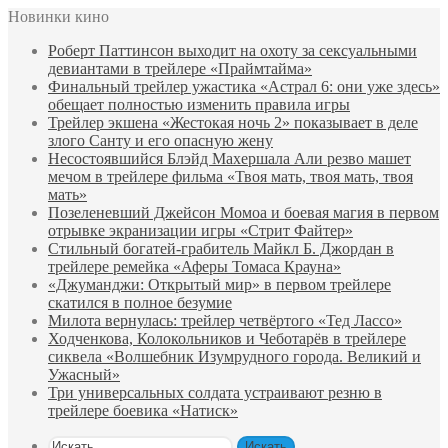
Новинки кино
Роберт Паттинсон выходит на охоту за сексуальными
девиантами в трейлере «Праймтайма»
Финальный трейлер ужастика «Астрал 6: они уже здесь»
обещает полностью изменить правила игры
Трейлер экшена «Жестокая ночь 2» показывает в деле
злого Санту и его опасную жену
Несостоявшийся Блэйд Махершала Али резво машет
мечом в трейлере фильма «Твоя мать, твоя мать, твоя
мать»
Позеленевший Джейсон Момоа и боевая магия в первом
отрывке экранизации игры «Стрит Файтер»
Стильный богатей-грабитель Майкл Б. Джордан в
трейлере ремейка «Аферы Томаса Крауна»
«Джуманджи: Открытый мир» в первом трейлере
скатился в полное безумие
Милота вернулась: трейлер четвёртого «Тед Лассо»
Ходченкова, Колокольников и Чеботарёв в трейлере
сиквела «Волшебник Изумрудного города. Великий и
Ужасный»
Три универсальных солдата устраивают резню в
трейлере боевика «Натиск»
Искать