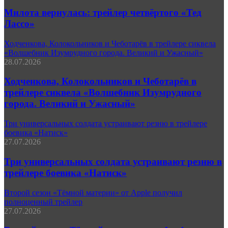
Милота вернулась: трейлер четвёртого «Тед
Лассо»
Ходченкова, Колокольников и Чеботарёв в трейлере сиквела
«Волшебник Изумрудного города. Великий и Ужасный»
28.07.2026
Ходченкова, Колокольников и Чеботарёв в
трейлере сиквела «Волшебник Изумрудного
города. Великий и Ужасный»
Три универсальных солдата устраивают резню в трейлере
боевика «Натиск»
27.07.2026
Три универсальных солдата устраивают резню в
трейлере боевика «Натиск»
Второй сезон «Тёмной материи» от Apple получил
полноценный трейлер
27.07.2026