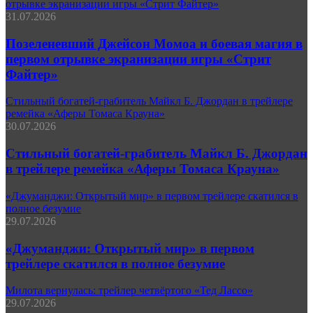
отрывке экранизации игры «Стрит Файтер»
31.07.2026
Позеленевший Джейсон Момоа и боевая магия в
первом отрывке экранизации игры «Стрит
Файтер»
Стильный богатей-грабитель Майкл Б. Джордан в трейлере
ремейка «Аферы Томаса Крауна»
30.07.2026
Стильный богатей-грабитель Майкл Б. Джордан
в трейлере ремейка «Аферы Томаса Крауна»
«Джуманджи: Открытый мир» в первом трейлере скатился в
полное безумие
29.07.2026
«Джуманджи: Открытый мир» в первом
трейлере скатился в полное безумие
Милота вернулась: трейлер четвёртого «Тед Лассо»
29.07.2026