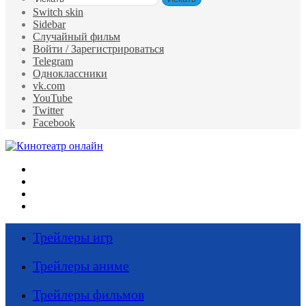
Switch skin
Sidebar
Случайный фильм
Войти / Зарегистрироваться
Telegram
Одноклассники
vk.com
YouTube
Twitter
Facebook
Меню
Искать
Switch skin
Войти
Трейлеры игр
Трейлеры аниме
Трейлеры фильмов