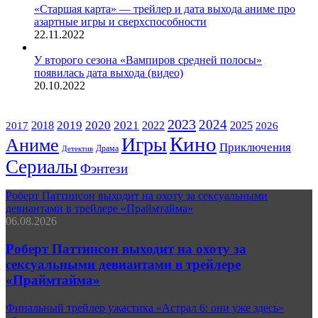
«Старшая карта» — трейлер и дата выхода аниме про
азартные игры и сверхспособности
22.11.2022
У второго сезона «Вампиров средней полосы»
появилась дата выхода (видео)
20.10.2022
ЖАНРЫ
2023
2024
2019
2020
2021
2018
2022
2025
2017
2026
Кино
Игры
Аниме
Приключения
Драма
Детектив
Сериалы
Фэнтези
Роберт Паттинсон выходит на охоту за сексуальными
девиантами в трейлере «Праймтайма»
06.08.2026
Роберт Паттинсон выходит на охоту за
сексуальными девиантами в трейлере
«Праймтайма»
Финальный трейлер ужастика «Астрал 6: они уже здесь»