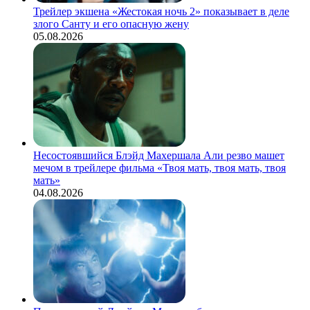
Трейлер экшена «Жестокая ночь 2» показывает в деле
злого Санту и его опасную жену
05.08.2026
Несостоявшийся Блэйд Махершала Али резво машет
мечом в трейлере фильма «Твоя мать, твоя мать, твоя
мать»
04.08.2026