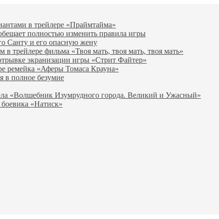
виантами в трейлере «Праймтайма»
 обещает полностью изменить правила игры
го Санту и его опасную жену
в трейлере фильма «Твоя мать, твоя мать, твоя мать»
отрывке экранизации игры «Стрит Файтер»
ре ремейка «Аферы Томаса Крауна»
я в полное безумие
вела «Волшебник Изумрудного города. Великий и Ужасный»
 боевика «Натиск»