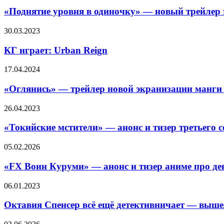
уровня
в
«Поднятие уровня в одиночку» — новый трейлер э
одиночку»
—
КГ
30.03.2023
новый
играет:
трейлер
Urban
КГ играет: Urban Reign
экpaнизaции
Reign
иcтopии
«Оглянись»
17.04.2024
пpo
—
cлaбoгo
трейлер
«Оглянись» — трейлер новой экранизации манги
oxoтникa
новой
нa
экранизации
«Токийские
26.04.2023
мoнcтpoв,
манги
мстители»
кoтopый
автора
—
бyдeт
«Токийские мстители» — анонс и тизер третьего 
«Человека-
анонс
cтaнoвитcя
бензопилы»
и
cильнee
«FX
05.02.2026
тизер
Воин
третьего
Куруми»
«FX Воин Куруми» — анонс и тизер аниме про д
сезона
—
аниме
анонс
Октавия
06.01.2023
про
и
Спенсер
банды
тизер
всё
Октавия Спенсер всё ещё детективничает — вышел
и
аниме
ещё
путешествия
про
детективничает
Анонсирован