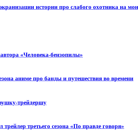
кpaнизaции иcтopии пpo cлaбoгo oxoтникa нa мoнc
 автора «Человека-бензопилы»
сезона аниме про банды и путешествия во времени
евушку-трейдершу
 трейлер третьего сезона «По правде говоря»