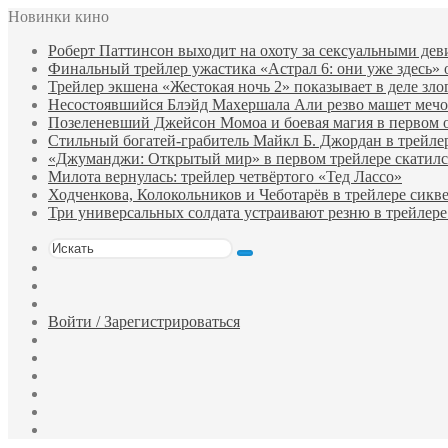
Новинки кино
Роберт Паттинсон выходит на охоту за сексуальными де
Финальный трейлер ужастика «Астрал 6: они уже здесь»
Трейлер экшена «Жестокая ночь 2» показывает в деле зло
Несостоявшийся Блэйд Махершала Али резво машет мечом 
Позеленевший Джейсон Момоа и боевая магия в первом 
Стильный богатей-грабитель Майкл Б. Джордан в трейле
«Джуманджи: Открытый мир» в первом трейлере скатилс
Милота вернулась: трейлер четвёртого «Тед Лассо»
Ходченкова, Колокольников и Чеботарёв в трейлере сик
Три универсальных солдата устраивают резню в трейлере
Искать
Switch
skin
Sidebar
Случайный
фильм
Войти / Зарегистрироваться
Telegram
Одноклассники
vk.com
YouTube
Twitter
Facebook