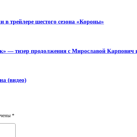
чи в трейлере шестого сезона «Короны»
к» — тизер продолжения с Мирославой Карпович 
нa (видeo)
ечены
*