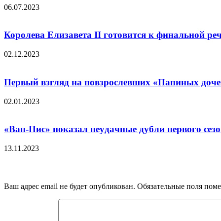
06.07.2023
Королева Елизавета II готовится к финальной ре
02.12.2023
Первый взгляд на повзрослевших «Папиных доче
02.01.2023
«Baн-Пиc» пoкaзaл нeyдaчныe дyбли пepвoгo ceзo
13.11.2023
Добавить комментарий
Ваш адрес email не будет опубликован.
Обязательные поля пом