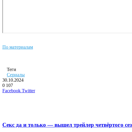
По материалам
Теги
Сериалы
30.10.2024
0
107
LinkedIn
Pinterest
Вконтакте
Одноклассники
Skype
WhatsApp
Telegram
Viber
Facebook
Twitter
Похожие фильмы
Секс да и только — вышел трейлер четвёртого се