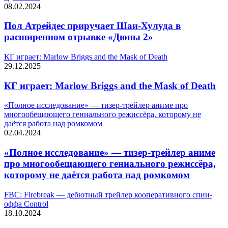
08.02.2024
Пол Атрейдес приручает Шаи-Хулуда в
расширенном отрывке «Дюны 2»
КГ играет: Marlow Briggs and the Mask of Death
29.12.2025
КГ играет: Marlow Briggs and the Mask of Death
«Полное исследование» — тизер-трейлер аниме про
многообещающего гениального режиссёра, которому не
даётся работа над ромкомом
02.04.2024
«Полное исследование» — тизер-трейлер аниме
про многообещающего гениального режиссёра,
которому не даётся работа над ромкомом
FBC: Firebreak — дебютный трейлер кооперативного спин-
оффа Control
18.10.2024