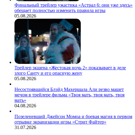
Финальный трейлер ужастика «Астрал 6: они уже здесь»
обещает полностью изменить правила игры
05.08.2026
Трейлер экшена «Жестокая ночь 2» показывает в деле
злого Санту и его опасную жену
05.08.2026
Несостоявшийся Блэйд Махершала Али резво машет
мечом в трейлере фильма «Твоя мать, твоя мать, твоя
мать»
04.08.2026
Позеленевший Джейсон Момоа и боевая магия в первом
отрывке экранизации игры «Стрит Файтер»
31.07.2026