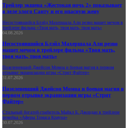
Трейлер экшена «Жестокая ночь 2» показывает
в деле злого Санту и его опасную жену
Несостоявшийся Блэйд Махершала Али резво машет мечом в
трейлере фильма «Твоя мать, твоя мать, твоя мать»
04.08.2026
Несостоявшийся Блэйд Махершала Али резво
машет мечом в трейлере фильма «Твоя мать,
твоя мать, твоя мать»
Позеленевший Джейсон Момоа и боевая магия в первом
отрывке экранизации игры «Стрит Файтер»
31.07.2026
Позеленевший Джейсон Момоа и боевая магия в
первом отрывке экранизации игры «Стрит
Файтер»
Стильный богатей-грабитель Майкл Б. Джордан в трейлере
ремейка «Аферы Томаса Крауна»
30.07.2026