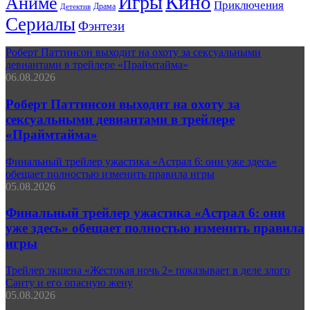
Кино
Игры
Аниме
Приключения
Драма
Детектив
Сериалы
Фэнтези
Роберт Паттинсон выходит на охоту за сексуальными
девиантами в трейлере «Праймтайма»
06.08.2026
Роберт Паттинсон выходит на охоту за
сексуальными девиантами в трейлере
«Праймтайма»
Финальный трейлер ужастика «Астрал 6: они уже здесь»
обещает полностью изменить правила игры
05.08.2026
Финальный трейлер ужастика «Астрал 6: они
уже здесь» обещает полностью изменить правила
игры
Трейлер экшена «Жестокая ночь 2» показывает в деле злого
Санту и его опасную жену
05.08.2026