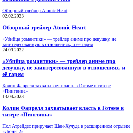
Обзорный трейлер Atomic Heart
02.02.2023
Обзорный трейлер Atomic Heart
«Убийца романтики» — трейлер аниме про девушку, не
заинтересованную в отношениях, и её гарем
24.09.2022
«Убийца романтики» — трейлер аниме про
девушку, не заинтересованную в отношениях, и
её гарем
Колин Фаррелл захватывает власть в Готэме в тизере
«Пингвина»
13.04.2023
Колин Фаррелл захватывает власть в Готэме в
тизере «Пингвина»
Пол Атрейдес приручает Шаи-Хулуда в расширенном отрывке
«Дюны 2»