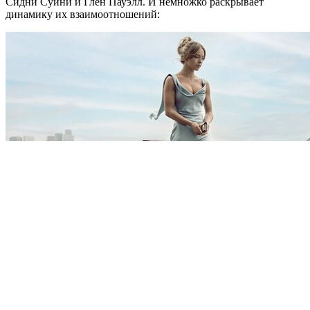
Сидни Суини и Глен Пауэлл. И немножко раскрывает
динамику их взаимоотношений: