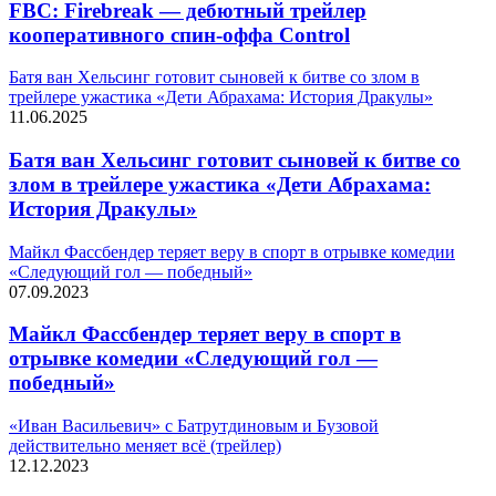
FBC: Firebreak — дебютный трейлер
кооперативного спин-оффа Control
Батя ван Хельсинг готовит сыновей к битве со злом в
трейлере ужастика «Дети Абрахама: История Дракулы»
11.06.2025
Батя ван Хельсинг готовит сыновей к битве со
злом в трейлере ужастика «Дети Абрахама:
История Дракулы»
Майкл Фассбендер теряет веру в спорт в отрывке комедии
«Следующий гол — победный»
07.09.2023
Майкл Фассбендер теряет веру в спорт в
отрывке комедии «Следующий гол —
победный»
«Иван Васильевич» с Батрутдиновым и Бузовой
действительно меняет всё (трейлер)
12.12.2023