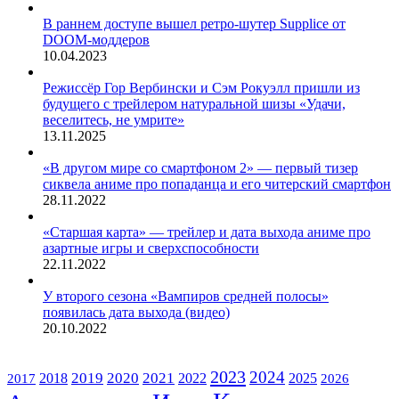
В раннем доступе вышел ретро-шутер Supplice от
DOOM-моддеров
10.04.2023
Режиссёр Гор Вербински и Сэм Рокуэлл пришли из
будущего с трейлером натуральной шизы «Удачи,
веселитесь, не умрите»
13.11.2025
«В другом мире со смартфоном 2» — первый тизер
сиквела аниме про попаданца и его читерский смартфон
28.11.2022
«Старшая карта» — трейлер и дата выхода аниме про
азартные игры и сверхспособности
22.11.2022
У второго сезона «Вампиров средней полосы»
появилась дата выхода (видео)
20.10.2022
ЖАНРЫ
2023
2024
2019
2020
2021
2018
2022
2025
2017
2026