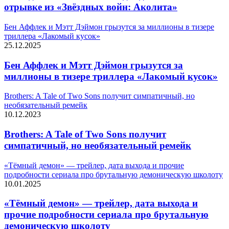
отрывке из «Звёздных войн: Аколита»
Бен Аффлек и Мэтт Дэймон грызутся за миллионы в тизере
триллера «Лакомый кусок»
25.12.2025
Бен Аффлек и Мэтт Дэймон грызутся за
миллионы в тизере триллера «Лакомый кусок»
Brothers: A Tale of Two Sons получит симпатичный, но
необязательный ремейк
10.12.2023
Brothers: A Tale of Two Sons получит
симпатичный, но необязательный ремейк
«Тёмный демон» — трейлер, дата выхода и прочие
подробности сериала про брутальную демоническую школоту
10.01.2025
«Тёмный демон» — трейлер, дата выхода и
прочие подробности сериала про брутальную
демоническую школоту