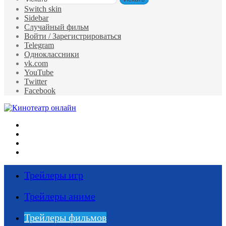
Switch skin
Sidebar
Случайный фильм
Войти / Зарегистрироваться
Telegram
Одноклассники
vk.com
YouTube
Twitter
Facebook
Меню
Искать
Switch skin
Войти
Трейлеры игр
Трейлеры аниме
Трейлеры фильмов