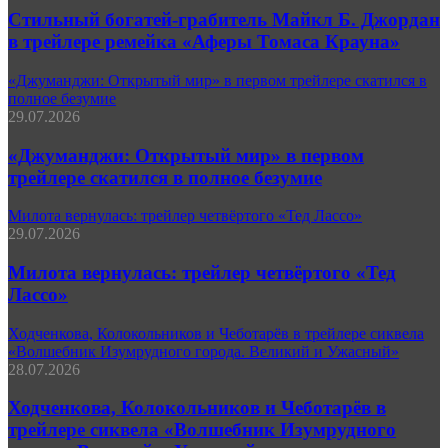
Стильный богатей-грабитель Майкл Б. Джордан
в трейлере ремейка «Аферы Томаса Крауна»
«Джуманджи: Открытый мир» в первом трейлере скатился в
полное безумие
29.07.2026
«Джуманджи: Открытый мир» в первом
трейлере скатился в полное безумие
Милота вернулась: трейлер четвёртого «Тед Лассо»
29.07.2026
Милота вернулась: трейлер четвёртого «Тед
Лассо»
Ходченкова, Колокольников и Чеботарёв в трейлере сиквела
«Волшебник Изумрудного города. Великий и Ужасный»
28.07.2026
Ходченкова, Колокольников и Чеботарёв в
трейлере сиквела «Волшебник Изумрудного