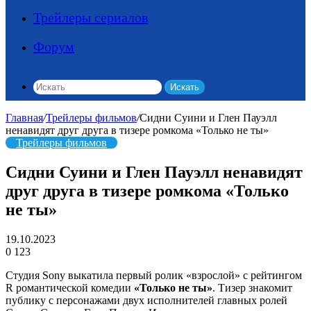
Трейлеры сериалов
Форум
Искать
Главная
/
Трейлеры фильмов
/
Сидни Суини и Глен Пауэлл
ненавидят друг друга в тизере ромкома «Только не ты»
Трейлеры фильмов
Сидни Суини и Глен Пауэлл ненавидят
друг друга в тизере ромкома «Только
не ты»
19.10.2023
0
123
Студия Sony выкатила первый ролик «взрослой» с рейтингом
R романтической комедии
«Только не ты»
. Тизер знакомит
публику с персонажами двух исполнителей главных ролей