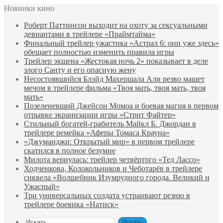
Новинки кино
Роберт Паттинсон выходит на охоту за сексуальными
девиантами в трейлере «Праймтайма»
Финальный трейлер ужастика «Астрал 6: они уже здесь»
обещает полностью изменить правила игры
Трейлер экшена «Жестокая ночь 2» показывает в деле
злого Санту и его опасную жену
Несостоявшийся Блэйд Махершала Али резво машет
мечом в трейлере фильма «Твоя мать, твоя мать, твоя
мать»
Позеленевший Джейсон Момоа и боевая магия в первом
отрывке экранизации игры «Стрит Файтер»
Стильный богатей-грабитель Майкл Б. Джордан в
трейлере ремейка «Аферы Томаса Крауна»
«Джуманджи: Открытый мир» в первом трейлере
скатился в полное безумие
Милота вернулась: трейлер четвёртого «Тед Лассо»
Ходченкова, Колокольников и Чеботарёв в трейлере
сиквела «Волшебник Изумрудного города. Великий и
Ужасный»
Три универсальных солдата устраивают резню в
трейлере боевика «Натиск»
Искать