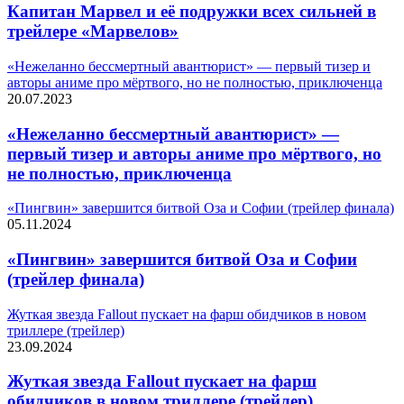
Капитан Марвел и её подружки всех сильней в
трейлере «Марвелов»
«Нежеланно бессмертный авантюрист» — первый тизер и
авторы аниме про мёртвого, но не полностью, приключенца
20.07.2023
«Нежеланно бессмертный авантюрист» —
первый тизер и авторы аниме про мёртвого, но
не полностью, приключенца
«Пингвин» завершится битвой Оза и Софии (трейлер финала)
05.11.2024
«Пингвин» завершится битвой Оза и Софии
(трейлер финала)
Жуткая звезда Fallout пускает на фарш обидчиков в новом
триллере (трейлер)
23.09.2024
Жуткая звезда Fallout пускает на фарш
обидчиков в новом триллере (трейлер)