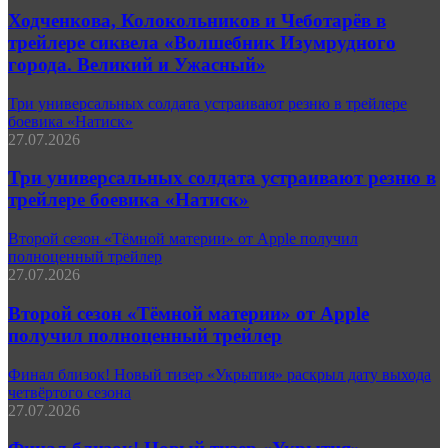
Ходченкова, Колокольников и Чеботарёв в
трейлере сиквела «Волшебник Изумрудного
города. Великий и Ужасный»
Три универсальных солдата устраивают резню в трейлере
боевика «Натиск»
27.07.2026
Три универсальных солдата устраивают резню в
трейлере боевика «Натиск»
Второй сезон «Тёмной материи» от Apple получил
полноценный трейлер
27.07.2026
Второй сезон «Тёмной материи» от Apple
получил полноценный трейлер
Финал близок! Новый тизер «Укрытия» раскрыл дату выхода
четвёртого сезона
27.07.2026