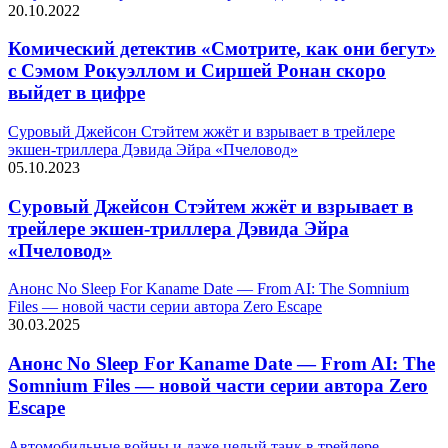
20.10.2022
Комический детектив «Смотрите, как они бегут»
с Сэмом Рокуэллом и Сиршей Ронан скоро
выйдет в цифре
Суровый Джейсон Стэйтем жжёт и взрывает в трейлере
экшен-триллера Дэвида Эйра «Пчеловод»
05.10.2023
Суровый Джейсон Стэйтем жжёт и взрывает в
трейлере экшен-триллера Дэвида Эйра
«Пчеловод»
Анонс No Sleep For Kaname Date — From AI: The Somnium
Files — новой части серии автора Zero Escape
30.03.2025
Анонс No Sleep For Kaname Date — From AI: The
Somnium Files — новой части серии автора Zero
Escape
Автомобильные войны и даже целый танк в трейлере