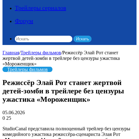
Трейлеры сериалов
Форум
Искать
Главная
/
Трейлеры фильмов
/
Режиссёр Элай Рот станет
жертвой детей-зомби в трейлере без цензуры ужастика
«Мороженщик»
Трейлеры фильмов
Режиссёр Элай Рот станет жертвой
детей-зомби в трейлере без цензуры
ужастика «Мороженщик»
05.06.2026
0
25
StudioCanal представила полноценный трейлер без цензуры
комедийного ужастика режиссёра-сценариста Элая Рот