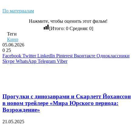
По материалам
Нажмите, чтобы оценить этот фильм!
[Итого:
0
Средняя:
0
]
Теги
Кино
05.06.2026
0
25
Facebook
Twitter
LinkedIn
Pinterest
Вконтакте
Одноклассники
Skype
WhatsApp
Telegram
Viber
Похожие фильмы
Прогулки с динозаврами и Скарлетт Йоханссон
в новом трейлере «Мира Юрского периода:
Возрождение»
21.05.2025