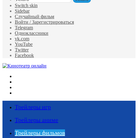
Switch skin
Sidebar
Случайный фильм
Войти / Зарегистрироваться
Telegram
Одноклассники
vk.com
YouTube
Twitter
Facebook
Меню
Искать
Switch skin
Войти
Трейлеры игр
Трейлеры аниме
Трейлеры фильмов