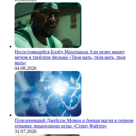
Несостоявшийся Блэйд Махершала Али резво машет
мечом в трейлере фильма «Твоя мать, твоя мать, твоя
мать»
04.08.2026
Позеленевший Джейсон Момоа и боевая магия в первом
отрывке экранизации игры «Стрит Файтер»
31.07.2026