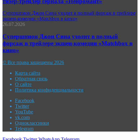
тизер-трейлер сериала «Нейромант»
Супершпион Джон Сина уходит в полный форсаж в трейлере
экшен-комедии «Matchbox в кино»
26.07.2026
Супершпион Джон Сина уходит в полный
форсаж в трейлере экшен-комедии «Matchbox в
кино»
© Все права защищены 2026
Карта сайта
Обратная связь
О сайте
Политика конфиденциальности
Facebook
Twitter
YouTube
vk.com
Одноклассники
Telegram
Facebook
Twitter
WhatsApp
Telegram