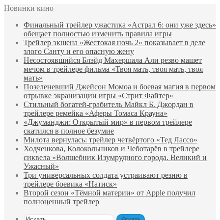
Новинки кино
Финальный трейлер ужастика «Астрал 6: они уже здесь»
обещает полностью изменить правила игры
Трейлер экшена «Жестокая ночь 2» показывает в деле
злого Санту и его опасную жену
Несостоявшийся Блэйд Махершала Али резво машет
мечом в трейлере фильма «Твоя мать, твоя мать, твоя
мать»
Позеленевший Джейсон Момоа и боевая магия в первом
отрывке экранизации игры «Стрит Файтер»
Стильный богатей-грабитель Майкл Б. Джордан в
трейлере ремейка «Аферы Томаса Крауна»
«Джуманджи: Открытый мир» в первом трейлере
скатился в полное безумие
Милота вернулась: трейлер четвёртого «Тед Лассо»
Ходченкова, Колокольников и Чеботарёв в трейлере
сиквела «Волшебник Изумрудного города. Великий и
Ужасный»
Три универсальных солдата устраивают резню в
трейлере боевика «Натиск»
Второй сезон «Тёмной материи» от Apple получил
полноценный трейлер
Искать