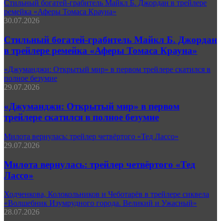
Стильный богатей-грабитель Майкл Б. Джордан в трейлере
ремейка «Аферы Томаса Крауна»
30.07.2026
Стильный богатей-грабитель Майкл Б. Джордан
в трейлере ремейка «Аферы Томаса Крауна»
«Джуманджи: Открытый мир» в первом трейлере скатился в
полное безумие
29.07.2026
«Джуманджи: Открытый мир» в первом
трейлере скатился в полное безумие
Милота вернулась: трейлер четвёртого «Тед Лассо»
29.07.2026
Милота вернулась: трейлер четвёртого «Тед
Лассо»
Ходченкова, Колокольников и Чеботарёв в трейлере сиквела
«Волшебник Изумрудного города. Великий и Ужасный»
28.07.2026