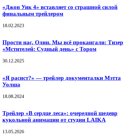
«Джон Уик 4» вставляет со страшной силой
финальным трейлером
18.02.2023
Прости нас, Один. Мы всё прокангали: Тизер
«Мстителей: Судный день» с Тором
30.12.2025
«Я расист?» — трейлер документалки Мэтта
Уолша
18.08.2024
Трейлер «В сердце леса»: очередной шедевр
кукольной анимации от студии LAIKA
13.05.2026