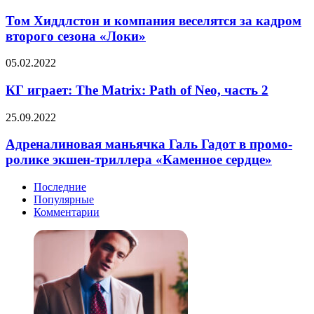
Хиддлстон
свежем
и
Том Хиддлстон и компания веселятся за кадром
тизере
компания
второго сезона «Локи»
«Мэйфейрских
веселятся
ведьм»
за
КГ
05.02.2022
кадром
играет:
второго
The
КГ играет: The Matrix: Path of Neo, часть 2
сезона
Matrix:
«Локи»
Path
Адреналиновая
25.09.2022
of
маньячка
Neo,
Галь
Адреналиновая маньячка Галь Гадот в промо-
часть
Гадот
ролике экшен-триллера «Каменное сердце»
2
в
промо-
Последние
ролике
Популярные
экшен-
Комментарии
триллера
«Каменное
сердце»