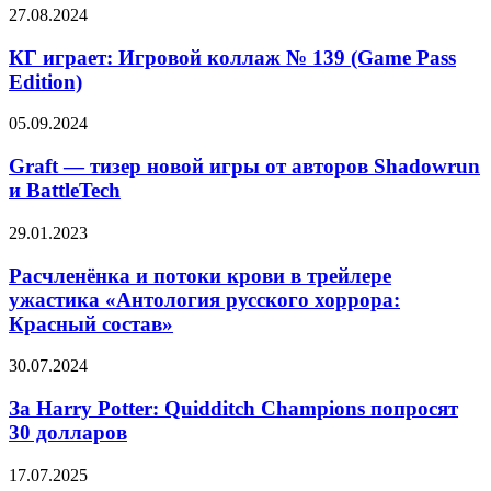
муравья
2018)
КГ
27.08.2024
в
играет:
IMAX-
Игровой
КГ играет: Игровой коллаж № 139 (Game Pass
трейлере
коллаж
Edition)
«Квантомании»
№
139
Graft
05.09.2024
(Game
—
Pass
тизер
Graft — тизер новой игры от авторов Shadowrun
Edition)
новой
и BattleTech
игры
от
Расчленёнка
29.01.2023
авторов
и
Shadowrun
потоки
Расчленёнка и потоки крови в трейлере
и
крови
ужастика «Антология русского хоррора:
BattleTech
в
Красный состав»
трейлере
ужастика
За
30.07.2024
«Антология
Harry
русского
Potter:
За Harry Potter: Quidditch Champions попросят
хоррора:
Quidditch
Красный
30 долларов
Champions
состав»
попросят
Это
17.07.2025
30