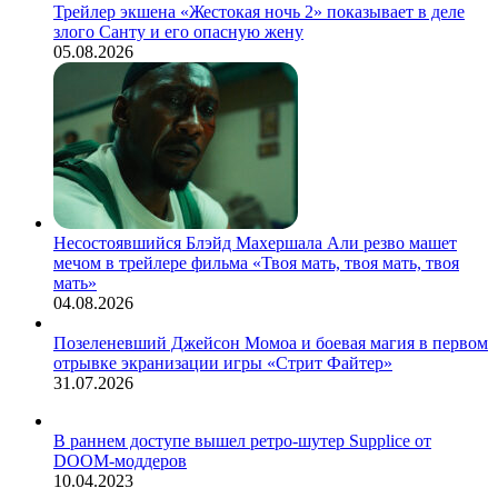
Трейлер экшена «Жестокая ночь 2» показывает в деле
злого Санту и его опасную жену
05.08.2026
Несостоявшийся Блэйд Махершала Али резво машет
мечом в трейлере фильма «Твоя мать, твоя мать, твоя
мать»
04.08.2026
Позеленевший Джейсон Момоа и боевая магия в первом
отрывке экранизации игры «Стрит Файтер»
31.07.2026
В раннем доступе вышел ретро-шутер Supplice от
DOOM-моддеров
10.04.2023