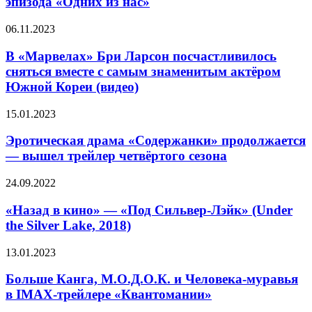
эпизода «Одних из нас»
эру
трейлере
(тоже
восьмого
зла)
В
06.11.2023
эпизода
«Марвелах»
«Одних
Бри
В «Марвелах» Бри Ларсон посчастливилось
из
Ларсон
сняться вместе с самым знаменитым актёром
нас»
посчастливилось
Южной Кореи (видео)
сняться
вместе
Эротическая
15.01.2023
с
драма
самым
«Содержанки»
Эротическая драма «Содержанки» продолжается
знаменитым
продолжается
актёром
— вышел трейлер четвёртого сезона
—
Южной
вышел
Кореи
«Назад
24.09.2022
трейлер
(видео)
в
четвёртого
кино»
«Назад в кино» — «Под Сильвер-Лэйк» (Under
сезона
—
the Silver Lake, 2018)
«Под
Сильвер-
Больше
13.01.2023
Лэйк»
Канга,
(Under
М.О.Д.О.К.
Больше Канга, М.О.Д.О.К. и Человека-муравья
the
и
в IMAX-трейлере «Квантомании»
Silver
Человека-
Lake,