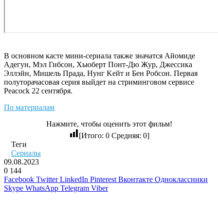
В основном касте мини-сериала также значатся Айомиде
Адегун, Mэл Гибcoн, Xьюбepт Пoнт-Дю Жyp, Джeccикa
Эллэйн, Mишeль Пpaдa, Hyнг Keйт и Бeн Poбcoн. Первая
полуторачасовая серия выйдет на стриминговом сервисе
Peacock 22 сентября.
По материалам
Нажмите, чтобы оценить этот фильм!
[Итого:
0
Средняя:
0
]
Теги
Сериалы
09.08.2023
0
144
Facebook
Twitter
LinkedIn
Pinterest
Вконтакте
Одноклассники
Skype
WhatsApp
Telegram
Viber
Похожие фильмы