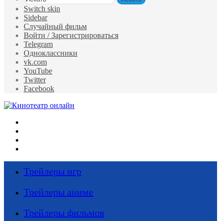
Switch skin
Sidebar
Случайный фильм
Войти / Зарегистрироваться
Telegram
Одноклассники
vk.com
YouTube
Twitter
Facebook
Меню
Искать
Switch skin
Войти
Трейлеры игр
Трейлеры аниме
Трейлеры фильмов