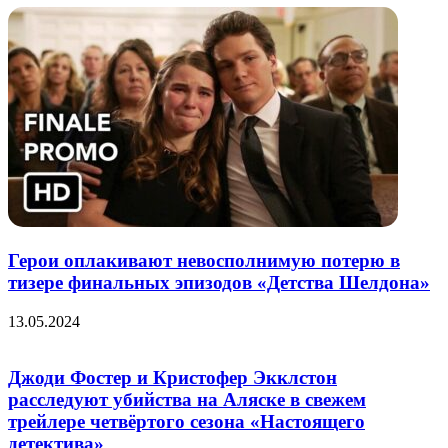
Герои оплакивают невосполнимую потерю в
тизере финальных эпизодов «Детства Шелдона»
13.05.2024
Джоди Фостер и Кристофер Экклстон
расследуют убийства на Аляске в свежем
трейлере четвёртого сезона «Настоящего
детектива»