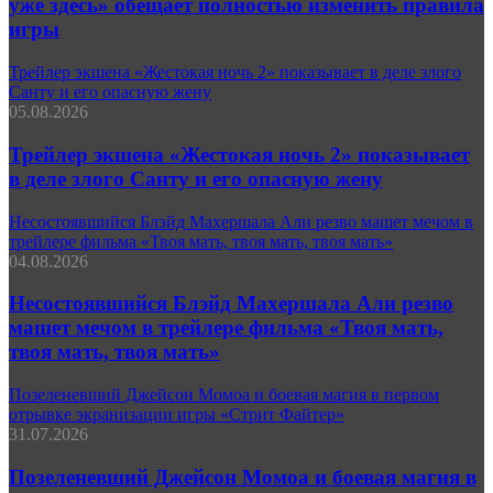
уже здесь» обещает полностью изменить правила
игры
Трейлер экшена «Жестокая ночь 2» показывает в деле злого
Санту и его опасную жену
05.08.2026
Трейлер экшена «Жестокая ночь 2» показывает
в деле злого Санту и его опасную жену
Несостоявшийся Блэйд Махершала Али резво машет мечом в
трейлере фильма «Твоя мать, твоя мать, твоя мать»
04.08.2026
Несостоявшийся Блэйд Махершала Али резво
машет мечом в трейлере фильма «Твоя мать,
твоя мать, твоя мать»
Позеленевший Джейсон Момоа и боевая магия в первом
отрывке экранизации игры «Стрит Файтер»
31.07.2026
Позеленевший Джейсон Момоа и боевая магия в