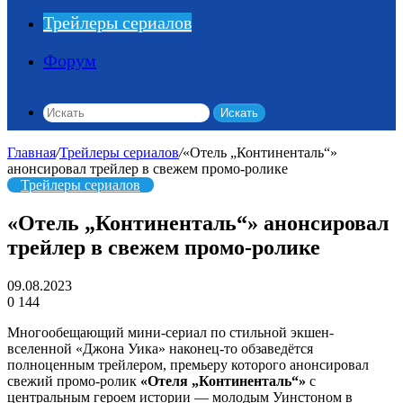
Трейлеры сериалов
Форум
Искать
Главная
/
Трейлеры сериалов
/
«Отель „Континенталь“»
анонсировал трейлер в свежем промо-ролике
Трейлеры сериалов
«Отель „Континенталь“» анонсировал
трейлер в свежем промо-ролике
09.08.2023
0
144
Многообещающий мини-сериал по стильной экшен-
вселенной «Джона Уика» наконец-то обзаведётся
полноценным трейлером, премьеру которого анонсировал
свежий промо-ролик
«Отеля „Континенталь“»
с
центральным героем истории — молодым Уинстоном в