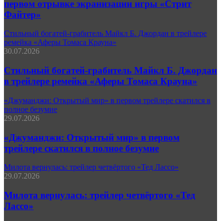
первом отрывке экранизации игры «Стрит
Файтер»
Стильный богатей-грабитель Майкл Б. Джордан в трейлере
ремейка «Аферы Томаса Крауна»
30.07.2026
Стильный богатей-грабитель Майкл Б. Джордан
в трейлере ремейка «Аферы Томаса Крауна»
«Джуманджи: Открытый мир» в первом трейлере скатился в
полное безумие
29.07.2026
«Джуманджи: Открытый мир» в первом
трейлере скатился в полное безумие
Милота вернулась: трейлер четвёртого «Тед Лассо»
29.07.2026
Милота вернулась: трейлер четвёртого «Тед
Лассо»