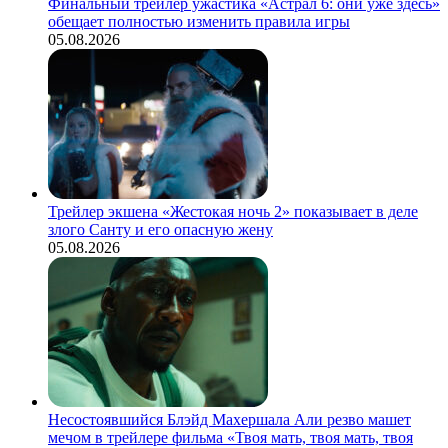
Финальный трейлер ужастика «Астрал 6: они уже здесь»
обещает полностью изменить правила игры
05.08.2026
Трейлер экшена «Жестокая ночь 2» показывает в деле
злого Санту и его опасную жену
05.08.2026
Несостоявшийся Блэйд Махершала Али резво машет
мечом в трейлере фильма «Твоя мать, твоя мать, твоя