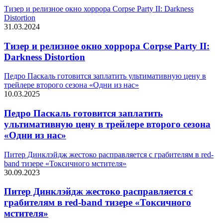
Тизер и релизное окно хоррора Corpse Party II: Darkness
Distortion
31.03.2024
Тизер и релизное окно хоррора Corpse Party II:
Darkness Distortion
Педро Паскаль готовится заплатить ультимативную цену в
трейлере второго сезона «Одни из нас»
10.03.2025
Педро Паскаль готовится заплатить
ультимативную цену в трейлере второго сезона
«Одни из нас»
Питер Динклэйдж жестоко расправляется с грабителям в red-
band тизере «Токсичного мстителя»
30.09.2023
Питер Динклэйдж жестоко расправляется с
грабителям в red-band тизере «Токсичного
мстителя»