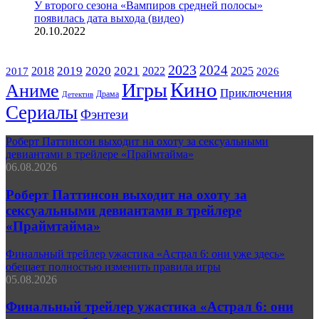
У второго сезона «Вампиров средней полосы»
появилась дата выхода (видео)
20.10.2022
ЖАНРЫ
2023
2024
2019
2020
2021
2018
2022
2025
2017
2026
Кино
Игры
Аниме
Приключения
Драма
Детектив
Сериалы
Фэнтези
Роберт Паттинсон выходит на охоту за сексуальными
девиантами в трейлере «Праймтайма»
06.08.2026
Роберт Паттинсон выходит на охоту за
сексуальными девиантами в трейлере
«Праймтайма»
Финальный трейлер ужастика «Астрал 6: они уже здесь»
обещает полностью изменить правила игры
05.08.2026
Финальный трейлер ужастика «Астрал 6: они