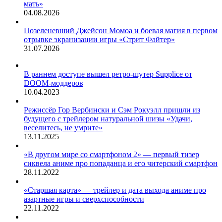
мать»
04.08.2026
Позеленевший Джейсон Момоа и боевая магия в первом
отрывке экранизации игры «Стрит Файтер»
31.07.2026
В раннем доступе вышел ретро-шутер Supplice от
DOOM-моддеров
10.04.2023
Режиссёр Гор Вербински и Сэм Рокуэлл пришли из
будущего с трейлером натуральной шизы «Удачи,
веселитесь, не умрите»
13.11.2025
«В другом мире со смартфоном 2» — первый тизер
сиквела аниме про попаданца и его читерский смартфон
28.11.2022
«Старшая карта» — трейлер и дата выхода аниме про
азартные игры и сверхспособности
22.11.2022