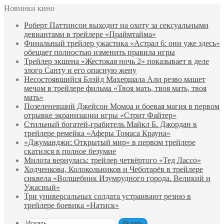
Новинки кино
Роберт Паттинсон выходит на охоту за сексуальными
девиантами в трейлере «Праймтайма»
Финальный трейлер ужастика «Астрал 6: они уже здесь»
обещает полностью изменить правила игры
Трейлер экшена «Жестокая ночь 2» показывает в деле
злого Санту и его опасную жену
Несостоявшийся Блэйд Махершала Али резво машет
мечом в трейлере фильма «Твоя мать, твоя мать, твоя
мать»
Позеленевший Джейсон Момоа и боевая магия в первом
отрывке экранизации игры «Стрит Файтер»
Стильный богатей-грабитель Майкл Б. Джордан в
трейлере ремейка «Аферы Томаса Крауна»
«Джуманджи: Открытый мир» в первом трейлере
скатился в полное безумие
Милота вернулась: трейлер четвёртого «Тед Лассо»
Ходченкова, Колокольников и Чеботарёв в трейлере
сиквела «Волшебник Изумрудного города. Великий и
Ужасный»
Три универсальных солдата устраивают резню в
трейлере боевика «Натиск»
Искать