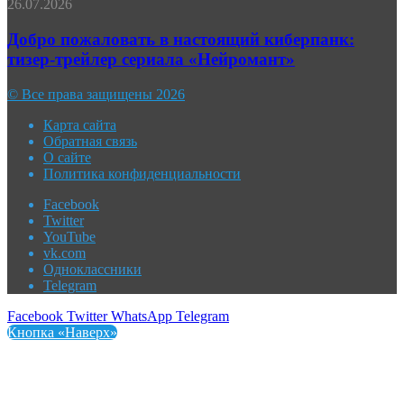
26.07.2026
Добро пожаловать в настоящий киберпанк:
тизер-трейлер сериала «Нейромант»
© Все права защищены 2026
Карта сайта
Обратная связь
О сайте
Политика конфиденциальности
Facebook
Twitter
YouTube
vk.com
Одноклассники
Telegram
Facebook
Twitter
WhatsApp
Telegram
Кнопка «Наверх»