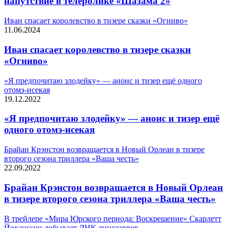
напутствие в телеролике «Шазама 2»
Иван спасает королевство в тизере сказки «Огниво»
11.06.2024
Иван спасает королевство в тизере сказки
«Огниво»
«Я предпочитаю злодейку» — анонс и тизер ещё одного
отомэ-исекая
19.12.2022
«Я предпочитаю злодейку» — анонс и тизер ещё
одного отомэ-исекая
Брайан Крэнстон возвращается в Новый Орлеан в тизере
второго сезона триллера «Ваша честь»
22.09.2022
Брайан Крэнстон возвращается в Новый Орлеан
в тизере второго сезона триллера «Ваша честь»
В трейлере «Мира Юрского периода: Воскрешение» Скарлетт
Йоханссон добывает ДНК динозавров