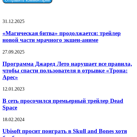
СЛУЧАЙНЫЕ ФИЛЬМЫ
«Магическая
31.12.2025
битва»
продолжается:
«Магическая битва» продолжается: трейлер
трейлер
новой части мрачного экшен-аниме
новой
части
Программа
27.09.2025
мрачного
Джаред
экшен-
Лето
Программа Джаред Лето нарушает все правила,
аниме
нарушает
чтобы спасти пользователя в отрывке «Трона:
все
Арес»
правила,
чтобы
В
12.01.2023
спасти
сеть
пользователя
просочился
В сеть просочился премьерный трейлер Dead
в
премьерный
отрывке
Space
трейлер
«Трона:
Dead
Арес»
Ubisoft
18.02.2024
Space
просит
поиграть
Ubisoft просит поиграть в Skull and Bones хотя
в