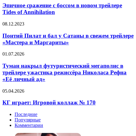
с
Эпичное сражение с боссом в новом трейлере
боссом
Tides of Annihilation
в
новом
Понтий
08.12.2023
трейлере
Пилат
Tides
и
Понтий Пилат и бал у Сатаны в свежем трейлере
of
бал
«Мастера и Маргариты»
Annihilation
у
Сатаны
Туман
01.07.2026
в
накрыл
свежем
футуристический
Туман накрыл футуристический мегаполис в
трейлере
мегаполис
трейлере ужастика режиссёра Николаса Рефна
«Мастера
в
и
«Её личный ад»
трейлере
Маргариты»
ужастика
КГ
05.04.2026
режиссёра
играет:
Николаса
Игровой
КГ играет: Игровой коллаж № 170
Рефна
коллаж
«Её
№
личный
Последние
170
ад»
Популярные
Комментарии