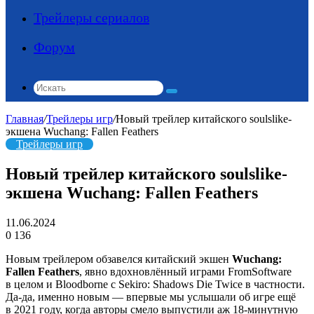
Трейлеры сериалов
Форум
Искать
Главная
/
Трейлеры игр
/
Новый трейлер китайского soulslike-
экшена Wuchang: Fallen Feathers
Трейлеры игр
Новый трейлер китайского soulslike-
экшена Wuchang: Fallen Feathers
11.06.2024
0
136
Новым трейлером обзавелся китайский экшен
Wuchang:
Fallen Feathers
, явно вдохновлённый играми FromSoftware
в целом и Bloodborne с Sekiro: Shadows Die Twice в частности.
Да-да, именно новым — впервые мы услышали об игре ещё
в 2021 году, когда авторы смело выпустили аж 18-минутную