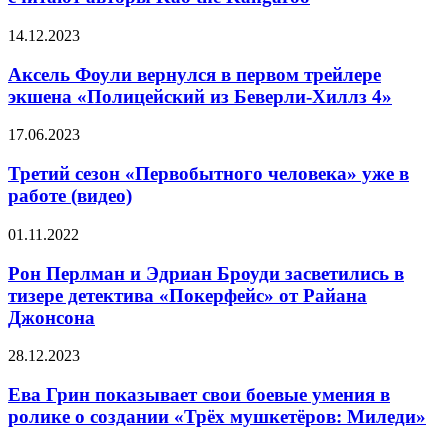
Нужно,
2D
считают
и
Аксель
14.12.2023
авторы
3D
Фоули
Kao
вернулся
Аксель Фоули вернулся в первом трейлере
the
в
экшена «Полицейский из Беверли-Хиллз 4»
Kangaroo
первом
трейлере
Третий
17.06.2023
экшена
сезон
«Полицейский
«Первобытного
Третий сезон «Первобытного человека» уже в
из Беверли-
человека»
работе (видео)
Хиллз
уже
4»
в
Рон
01.11.2022
работе
Перлман
(видео)
и
Рон Перлман и Эдриан Броуди засветились в
Эдриан
тизере детектива «Покерфейс» от Райана
Броуди
Джонсона
засветились
в
Ева
28.12.2023
тизере
Грин
детектива
показывает
Ева Грин показывает свои боевые умения в
«Покерфейс»
свои
от
ролике о создании «Трёх мушкетёров: Миледи»
боевые
Райана
умения