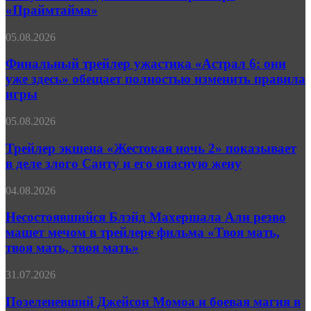
охоту
«Праймтайма»
за
сексуальными
Финальный
05.08.2026
девиантами
трейлер
в
ужастика
Финальный трейлер ужастика «Астрал 6: они
трейлере
«Астрал
«Праймтайма»
уже здесь» обещает полностью изменить правила
6:
игры
они
уже
Трейлер
05.08.2026
здесь»
экшена
обещает
«Жестокая
Трейлер экшена «Жестокая ночь 2» показывает
полностью
ночь 2»
изменить
в деле злого Санту и его опасную жену
показывает
правила
в
игры
Несостоявшийся
04.08.2026
деле
Блэйд
злого
Махершала
Несостоявшийся Блэйд Махершала Али резво
Санту
Али
машет мечом в трейлере фильма «Твоя мать,
и
резво
его
твоя мать, твоя мать»
машет
опасную
мечом
жену
Позеленевший
31.07.2026
в
Джейсон
трейлере
Момоа
Позеленевший Джейсон Момоа и боевая магия в
фильма