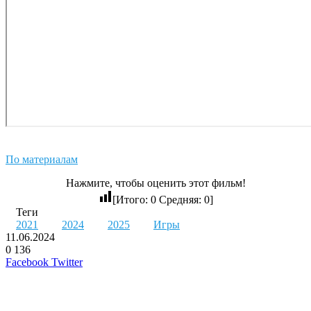
По материалам
Нажмите, чтобы оценить этот фильм!
[Итого:
0
Средняя:
0
]
Теги
2021
2024
2025
Игры
11.06.2024
0
136
LinkedIn
Pinterest
Вконтакте
Одноклассники
Skype
WhatsApp
Telegram
Viber
Facebook
Twitter
Похожие фильмы