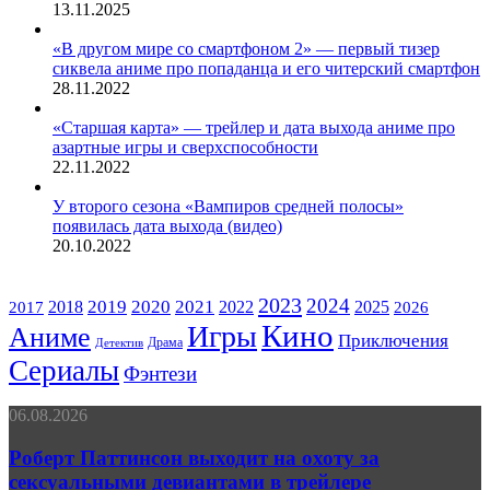
13.11.2025
«В другом мире со смартфоном 2» — первый тизер
сиквела аниме про попаданца и его читерский смартфон
28.11.2022
«Старшая карта» — трейлер и дата выхода аниме про
азартные игры и сверхспособности
22.11.2022
У второго сезона «Вампиров средней полосы»
появилась дата выхода (видео)
20.10.2022
ЖАНРЫ
2023
2024
2019
2020
2021
2018
2022
2025
2017
2026
Кино
Игры
Аниме
Приключения
Драма
Детектив
Сериалы
Фэнтези
Роберт
06.08.2026
Паттинсон
выходит
Роберт Паттинсон выходит на охоту за
на
сексуальными девиантами в трейлере