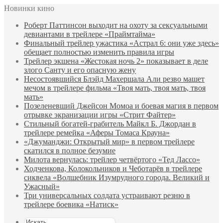
Новинки кино
Роберт Паттинсон выходит на охоту за сексуальными
девиантами в трейлере «Праймтайма»
Финальный трейлер ужастика «Астрал 6: они уже здесь»
обещает полностью изменить правила игры
Трейлер экшена «Жестокая ночь 2» показывает в деле
злого Санту и его опасную жену
Несостоявшийся Блэйд Махершала Али резво машет
мечом в трейлере фильма «Твоя мать, твоя мать, твоя
мать»
Позеленевший Джейсон Момоа и боевая магия в первом
отрывке экранизации игры «Стрит Файтер»
Стильный богатей-грабитель Майкл Б. Джордан в
трейлере ремейка «Аферы Томаса Крауна»
«Джуманджи: Открытый мир» в первом трейлере
скатился в полное безумие
Милота вернулась: трейлер четвёртого «Тед Лассо»
Ходченкова, Колокольников и Чеботарёв в трейлере
сиквела «Волшебник Изумрудного города. Великий и
Ужасный»
Три универсальных солдата устраивают резню в
трейлере боевика «Натиск»