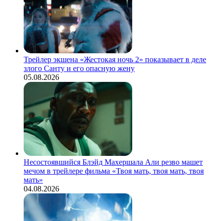
Трейлер экшена «Жестокая ночь 2» показывает в деле
злого Санту и его опасную жену
05.08.2026
Несостоявшийся Блэйд Махершала Али резво машет
мечом в трейлере фильма «Твоя мать, твоя мать, твоя
мать»
04.08.2026