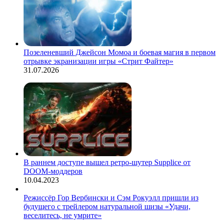
Позеленевший Джейсон Момоа и боевая магия в первом
отрывке экранизации игры «Стрит Файтер»
31.07.2026
В раннем доступе вышел ретро-шутер Supplice от
DOOM-моддеров
10.04.2023
Режиссёр Гор Вербински и Сэм Рокуэлл пришли из
будущего с трейлером натуральной шизы «Удачи,
веселитесь, не умрите»