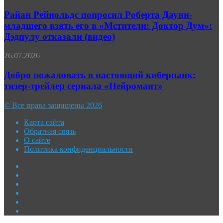
Рейнольдс
четвёртого
попросил
Райан Рейнольдс попросил Роберта Дауни-
сезона
Роберта
младшего взять его в «Мстители: Доктор Дум»:
сериала
Дауни-
«Ричер»
Дэдпулу отказали (видео)
младшего
взять
Добро
26.07.2026
его
пожаловать
в
в
Добро пожаловать в настоящий киберпанк:
«Мстители:
настоящий
Доктор
тизер-трейлер сериала «Нейромант»
киберпанк:
Дум»:
тизер-
Дэдпулу
© Все права защищены 2026
трейлер
отказали
сериала
(видео)
Карта сайта
«Нейромант»
Обратная связь
О сайте
Политика конфиденциальности
Facebook
Twitter
YouTube
vk.com
Одноклассники
Telegram