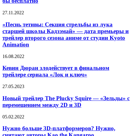
бы бесплатно
Skull
and
«Песнь
27.11.2022
Bones
тетивы:
хотя
Секция
«Песнь тетивы: Секция стрельбы из лука
бы
стрельбы
старшей школы Кадзэмай» — дата премьеры и
бесплатно
из
трейлер второго сезона аниме от студии Kyoto
лука
Animation
старшей
школы
Кевин
Кадзэмай»
16.08.2022
Дюран
—
злодействует
дата
Кевин Дюран злодействует в финальном
в
премьеры
трейлере сериала «Лок и ключ»
финальном
и
трейлере
трейлер
Новый
27.05.2023
сериала
второго
трейлер
«Лок
сезона
The
Новый трейлер The Plucky Squire — «Зельды» с
и
аниме
Plucky
перемещением между 2D и 3D
ключ»
от
Squire
студии
—
Kyoto
Нужно
05.02.2022
«Зельды»
Animation
больше
с
3D-
Нужно больше 3D-платформеров? Нужно,
перемещением
платформеров?
считают авторы Kao the Kangaroo
между