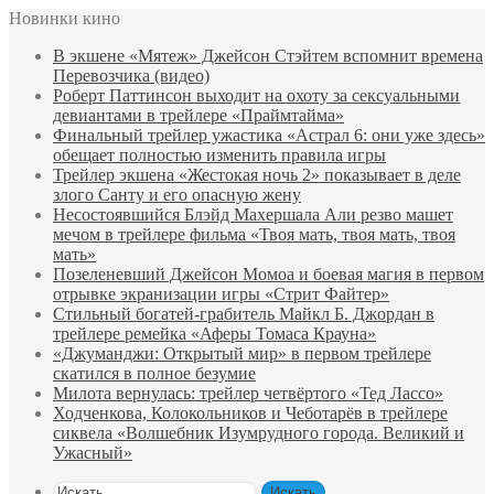
Новинки кино
В экшене «Мятеж» Джейсон Стэйтем вспомнит времена
Перевозчика (видео)
Роберт Паттинсон выходит на охоту за сексуальными
девиантами в трейлере «Праймтайма»
Финальный трейлер ужастика «Астрал 6: они уже здесь»
обещает полностью изменить правила игры
Трейлер экшена «Жестокая ночь 2» показывает в деле
злого Санту и его опасную жену
Несостоявшийся Блэйд Махершала Али резво машет
мечом в трейлере фильма «Твоя мать, твоя мать, твоя
мать»
Позеленевший Джейсон Момоа и боевая магия в первом
отрывке экранизации игры «Стрит Файтер»
Стильный богатей-грабитель Майкл Б. Джордан в
трейлере ремейка «Аферы Томаса Крауна»
«Джуманджи: Открытый мир» в первом трейлере
скатился в полное безумие
Милота вернулась: трейлер четвёртого «Тед Лассо»
Ходченкова, Колокольников и Чеботарёв в трейлере
сиквела «Волшебник Изумрудного города. Великий и
Ужасный»
Искать