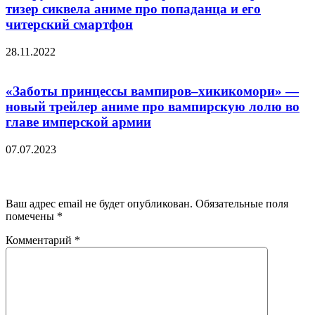
тизер сиквела аниме про попаданца и его
читерский смартфон
28.11.2022
«Заботы принцессы вампиров–хикикомори» —
новый трейлер аниме про вампирскую лолю во
главе имперской армии
07.07.2023
Добавить комментарий
Ваш адрес email не будет опубликован.
Обязательные поля
помечены
*
Комментарий
*