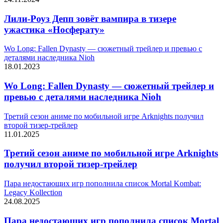
Лили-Роуз Депп зовёт вампира в тизере
ужастика «Носферату»
Wo Long: Fallen Dynasty — сюжетный трейлер и превью с
деталями наследника Nioh
18.01.2023
Wo Long: Fallen Dynasty — сюжетный трейлер и
превью с деталями наследника Nioh
Третий сезон аниме по мобильной игре Arknights получил
второй тизер-трейлер
11.01.2025
Третий сезон аниме по мобильной игре Arknights
получил второй тизер-трейлер
Пара недостающих игр пополнила список Mortal Kombat:
Legacy Kollection
24.08.2025
Пара недостающих игр пополнила список Mortal