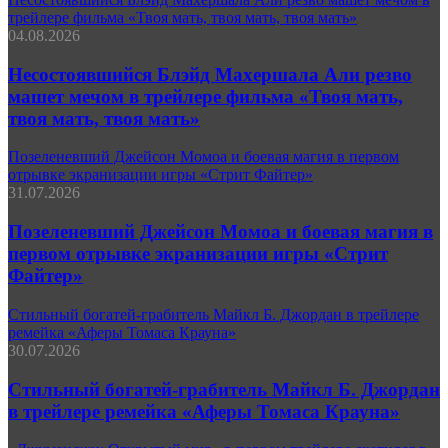
трейлере фильма «Твоя мать, твоя мать, твоя мать»
04.08.2026
Несостоявшийся Блэйд Махершала Али резво
машет мечом в трейлере фильма «Твоя мать,
твоя мать, твоя мать»
Позеленевший Джейсон Момоа и боевая магия в первом
отрывке экранизации игры «Стрит Файтер»
31.07.2026
Позеленевший Джейсон Момоа и боевая магия в
первом отрывке экранизации игры «Стрит
Файтер»
Стильный богатей-грабитель Майкл Б. Джордан в трейлере
ремейка «Аферы Томаса Крауна»
30.07.2026
Стильный богатей-грабитель Майкл Б. Джордан
в трейлере ремейка «Аферы Томаса Крауна»