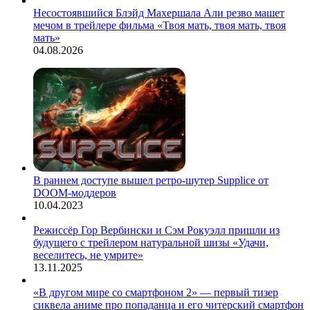
Несостоявшийся Блэйд Махершала Али резво машет
мечом в трейлере фильма «Твоя мать, твоя мать, твоя
мать»
04.08.2026
В раннем доступе вышел ретро-шутер Supplice от
DOOM-моддеров
10.04.2023
Режиссёр Гор Вербински и Сэм Рокуэлл пришли из
будущего с трейлером натуральной шизы «Удачи,
веселитесь, не умрите»
13.11.2025
«В другом мире со смартфоном 2» — первый тизер
сиквела аниме про попаданца и его читерский смартфон