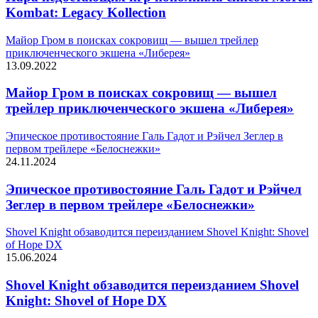
Kombat: Legacy Kollection
Майор Гром в поисках сокровищ — вышел трейлер
приключенческого экшена «Либерея»
13.09.2022
Майор Гром в поисках сокровищ — вышел
трейлер приключенческого экшена «Либерея»
Эпическое противостояние Галь Гадот и Рэйчел Зеглер в
первом трейлере «Белоснежки»
24.11.2024
Эпическое противостояние Галь Гадот и Рэйчел
Зеглер в первом трейлере «Белоснежки»
Shovel Knight обзаводится переизданием Shovel Knight: Shovel
of Hope DX
15.06.2024
Shovel Knight обзаводится переизданием Shovel
Knight: Shovel of Hope DX