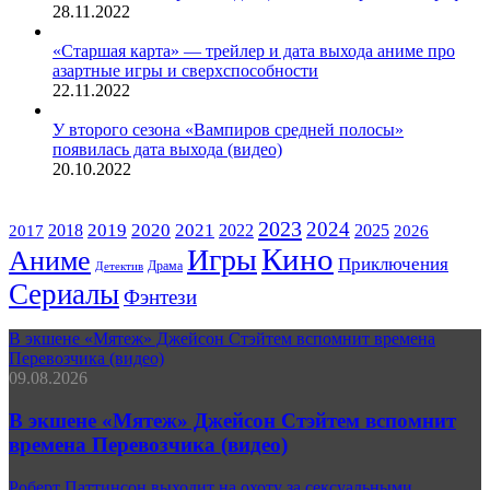
28.11.2022
«Старшая карта» — трейлер и дата выхода аниме про
азартные игры и сверхспособности
22.11.2022
У второго сезона «Вампиров средней полосы»
появилась дата выхода (видео)
20.10.2022
ЖАНРЫ
2023
2024
2019
2020
2021
2018
2022
2025
2017
2026
Кино
Игры
Аниме
Приключения
Драма
Детектив
Сериалы
Фэнтези
В экшене «Мятеж» Джейсон Стэйтем вспомнит времена
Перевозчика (видео)
09.08.2026
В экшене «Мятеж» Джейсон Стэйтем вспомнит
времена Перевозчика (видео)
Роберт Паттинсон выходит на охоту за сексуальными