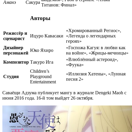
Аманэ
Сакура
Титанов: Финал»
Авторы
«Хромированный Региос»,
Режиссёр и
Ицуро Кавасаки
«Легенда о легендарных
сценарист
героях»
Дизайнер
«Госпожа Кагуя: в любви как
Юко Яхиро
персонажей
на войне», «Жрицы-мечницы»
«Влюблённый астероид»,
Композитор
Такуро Ига
«Фуука»
Children’s
«Иллюзия Хатены», «Лунная
Студия
Playground
песня 2»
Entertainment
Саваёщи Адзума публикует мангу в журнале Dengeki Maoh с
июня 2016 года. 16-й том выйдет 26 октября.