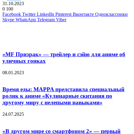
31.10.2023
0
100
Facebook
Twitter
LinkedIn
Pinterest
Вконтакте
Одноклассники
Skype
WhatsApp
Telegram
Viber
Похожие фильмы
«MF Призрак» — трейлер и сэйю для аниме об
уличных гонках
08.01.2023
Время еды: MAPPA представила специальный
ролик к аниме «Кулинарные скитания по
другому миру с нелепыми навыками»
24.07.2025
«В другом мире со смартфоном 2» — первый