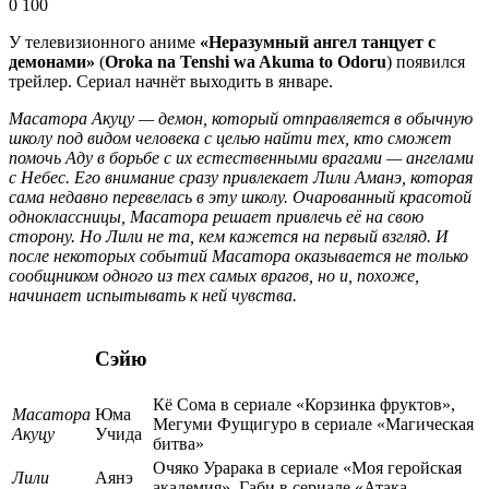
0
100
У телевизионного аниме
«Неразумный ангел танцует с
демонами»
(
Oroka na Tenshi wa Akuma to Odoru
) появился
трейлер. Сериал начнёт выходить в январе.
Масатора Акуцу — демон, который отправляется в обычную
школу под видом человека с целью найти тех, кто сможет
помочь Аду в борьбе с их естественными врагами — ангелами
с Небес. Его внимание сразу привлекает Лили Аманэ, которая
сама недавно перевелась в эту школу. Очарованный красотой
одноклассницы, Масатора решает привлечь её на свою
сторону. Но Лили не та, кем кажется на первый взгляд. И
после некоторых событий Масатора оказывается не только
сообщником одного из тех самых врагов, но и, похоже,
начинает испытывать к ней чувства.
Сэйю
Кё Сома в сериале «Корзинка фруктов»,
Масатора
Юма
Мегуми Фущигуро в сериале «Магическая
Акуцу
Учида
битва»
Очяко Урарака в сериале «Моя геройская
Лили
Аянэ
академия», Габи в сериале «Атака