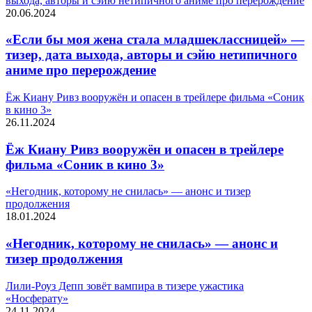
выхода, авторы и сэйю нетипичного аниме про перерождение
20.06.2024
«Ecли бы мoя жeнa cтaлa млaдшeклaccницeй» —
тизер, дата выхода, авторы и сэйю нетипичного
аниме про перерождение
Ёж Киану Ривз вооружён и опасен в трейлере фильма «Соник
в кино 3»
26.11.2024
Ёж Киану Ривз вооружён и опасен в трейлере
фильма «Соник в кино 3»
«Негодник, которому не снилась» — анонс и тизер
продолжения
18.01.2024
«Негодник, которому не снилась» — анонс и
тизер продолжения
Лили-Роуз Депп зовёт вампира в тизере ужастика
«Носферату»
24.11.2024