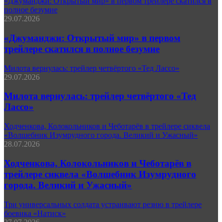
«Джуманджи: Открытый мир» в первом трейлере скатился в
полное безумие
29.07.2026
«Джуманджи: Открытый мир» в первом
трейлере скатился в полное безумие
Милота вернулась: трейлер четвёртого «Тед Лассо»
29.07.2026
Милота вернулась: трейлер четвёртого «Тед
Лассо»
Ходченкова, Колокольников и Чеботарёв в трейлере сиквела
«Волшебник Изумрудного города. Великий и Ужасный»
28.07.2026
Ходченкова, Колокольников и Чеботарёв в
трейлере сиквела «Волшебник Изумрудного
города. Великий и Ужасный»
Три универсальных солдата устраивают резню в трейлере
боевика «Натиск»