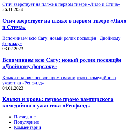
Стич зверствует на пляже в первом тизере «Лило и Стича»
26.11.2024
Стич зверствует на пляже в первом тизере «Лило
и Стича»
Вспоминаем всю Сагу: новый ролик посвящён «Двойному
форсажу»
03.02.2023
Вспоминаем всю Сагу: новый ролик посвящён
«Двойному форсажу»
Клыки и кровь: первое промо вампирского комедийного
ужастика «Ренфилд»
04.01.2023
Клыки и кровь: первое промо вампирского
комедийного ужастика «Ренфилд»
Последние
Популярные
Комментарии