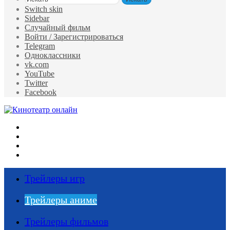
Switch skin
Sidebar
Случайный фильм
Войти / Зарегистрироваться
Telegram
Одноклассники
vk.com
YouTube
Twitter
Facebook
Меню
Искать
Switch skin
Войти
Трейлеры игр
Трейлеры аниме
Трейлеры фильмов