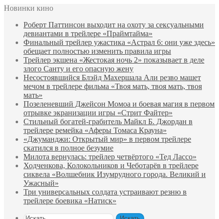
Новинки кино
Роберт Паттинсон выходит на охоту за сексуальными
девиантами в трейлере «Праймтайма»
Финальный трейлер ужастика «Астрал 6: они уже здесь»
обещает полностью изменить правила игры
Трейлер экшена «Жестокая ночь 2» показывает в деле
злого Санту и его опасную жену
Несостоявшийся Блэйд Махершала Али резво машет
мечом в трейлере фильма «Твоя мать, твоя мать, твоя
мать»
Позеленевший Джейсон Момоа и боевая магия в первом
отрывке экранизации игры «Стрит Файтер»
Стильный богатей-грабитель Майкл Б. Джордан в
трейлере ремейка «Аферы Томаса Крауна»
«Джуманджи: Открытый мир» в первом трейлере
скатился в полное безумие
Милота вернулась: трейлер четвёртого «Тед Лассо»
Ходченкова, Колокольников и Чеботарёв в трейлере
сиквела «Волшебник Изумрудного города. Великий и
Ужасный»
Три универсальных солдата устраивают резню в
трейлере боевика «Натиск»
Искать