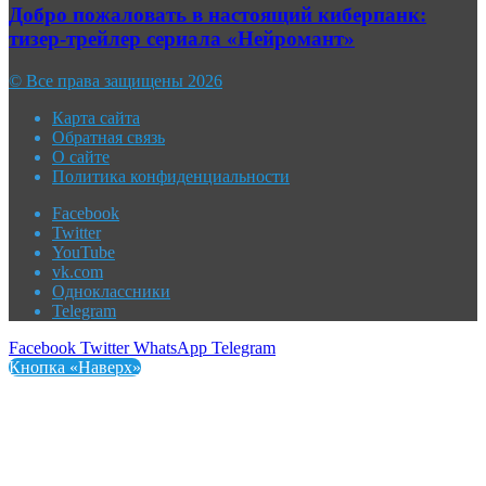
Добро пожаловать в настоящий киберпанк:
тизер-трейлер сериала «Нейромант»
© Все права защищены 2026
Карта сайта
Обратная связь
О сайте
Политика конфиденциальности
Facebook
Twitter
YouTube
vk.com
Одноклассники
Telegram
Facebook
Twitter
WhatsApp
Telegram
Кнопка «Наверх»