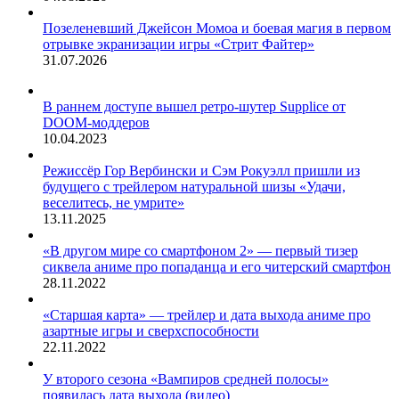
Позеленевший Джейсон Момоа и боевая магия в первом
отрывке экранизации игры «Стрит Файтер»
31.07.2026
В раннем доступе вышел ретро-шутер Supplice от
DOOM-моддеров
10.04.2023
Режиссёр Гор Вербински и Сэм Рокуэлл пришли из
будущего с трейлером натуральной шизы «Удачи,
веселитесь, не умрите»
13.11.2025
«В другом мире со смартфоном 2» — первый тизер
сиквела аниме про попаданца и его читерский смартфон
28.11.2022
«Старшая карта» — трейлер и дата выхода аниме про
азартные игры и сверхспособности
22.11.2022
У второго сезона «Вампиров средней полосы»
появилась дата выхода (видео)