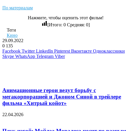
По материалам
Нажмите, чтобы оценить этот фильм!
[Итого:
0
Средняя:
0
]
Теги
Кино
29.09.2022
0
135
Facebook
Twitter
LinkedIn
Pinterest
Вконтакте
Одноклассники
Skype
WhatsApp
Telegram
Viber
Похожие фильмы
Анимационные герои ведут борьбу с
мегакорпорацией и Джоном Синой в трейлере
фильма «Хитрый койот»
22.04.2026
Паук-изгой: Майлза Моралеса носит по разным