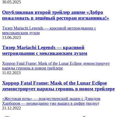
30.05.2025
Опубликован второй трейлер аниме «Добро
пожаловать в дешёвый ресторан изгнанника!»
Тизер Mariachi Legends — красивой метроидвании с
мексиканским духом
13.06.2023
Тизер Mariachi Legends — красивой
метроидвании с мексиканским духом
Хоррор Fatal Frame: Mask of the Lunar Eclipse демонстрирует
наряды героинь в новом трейлере
11.02.2023
Хоррор Fatal Frame: Mask of the Lunar Eclipse
демонстрирует наряды героинь в новом трейлере
«Жестокая ночь» — рождественский экшен с Дэвидом
Харбором — неожиданно уже вышел в цифре (видео)
21.12.2022