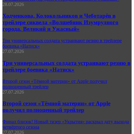
28.07.2026
Ходченкова, Колокольников и Чеботарёв в
трейлере сиквела «Волшебник Изумрудного
города. Великий и Ужасный»
Три универсальных солдата устраивают резню в трейлере
боевика «Натиск»
27.07.2026
Три универсальных солдата устраивают резню в
трейлере боевика «Натиск»
Второй сезон «Тёмной материи» от Apple получил
полноценный трейлер
27.07.2026
Второй сезон «Тёмной материи» от Apple
получил полноценный трейлер
Финал близок! Новый тизер «Укрытия» раскрыл дату выхода
четвёртого сезона
27.07.2026