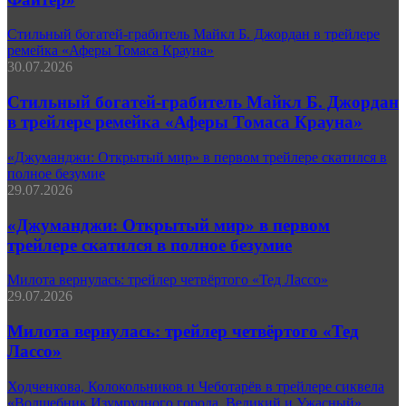
Стильный богатей-грабитель Майкл Б. Джордан в трейлере
ремейка «Аферы Томаса Крауна»
30.07.2026
Стильный богатей-грабитель Майкл Б. Джордан
в трейлере ремейка «Аферы Томаса Крауна»
«Джуманджи: Открытый мир» в первом трейлере скатился в
полное безумие
29.07.2026
«Джуманджи: Открытый мир» в первом
трейлере скатился в полное безумие
Милота вернулась: трейлер четвёртого «Тед Лассо»
29.07.2026
Милота вернулась: трейлер четвёртого «Тед
Лассо»
Ходченкова, Колокольников и Чеботарёв в трейлере сиквела
«Волшебник Изумрудного города. Великий и Ужасный»