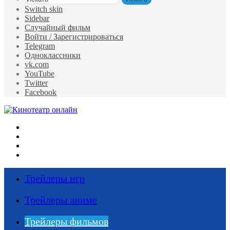
Switch skin
Sidebar
Случайный фильм
Войти / Зарегистрироваться
Telegram
Одноклассники
vk.com
YouTube
Twitter
Facebook
Меню
Искать
Switch skin
Войти
Трейлеры игр
Трейлеры аниме
Трейлеры фильмов