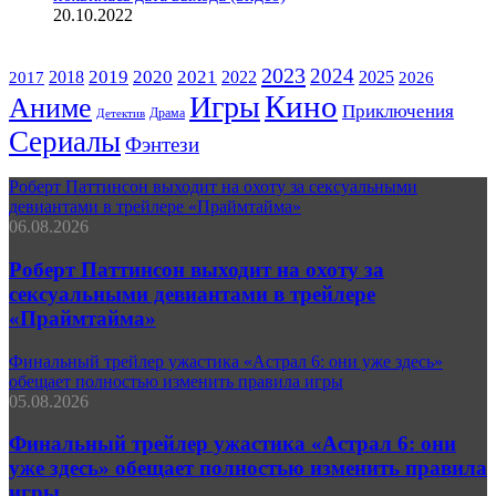
20.10.2022
ЖАНРЫ
2023
2024
2019
2020
2021
2018
2022
2025
2017
2026
Кино
Игры
Аниме
Приключения
Драма
Детектив
Сериалы
Фэнтези
Роберт Паттинсон выходит на охоту за сексуальными
девиантами в трейлере «Праймтайма»
06.08.2026
Роберт Паттинсон выходит на охоту за
сексуальными девиантами в трейлере
«Праймтайма»
Финальный трейлер ужастика «Астрал 6: они уже здесь»
обещает полностью изменить правила игры
05.08.2026
Финальный трейлер ужастика «Астрал 6: они
уже здесь» обещает полностью изменить правила
игры