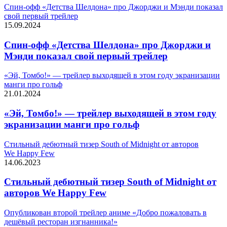
Спин-офф «Детства Шелдона» про Джорджи и Мэнди показал
свой первый трейлер
15.09.2024
Спин-офф «Детства Шелдона» про Джорджи и
Мэнди показал свой первый трейлер
«Эй, Томбо!» — трейлер выходящей в этом году экранизации
манги про гольф
21.01.2024
«Эй, Томбо!» — трейлер выходящей в этом году
экранизации манги про гольф
Стильный дебютный тизер South of Midnight от авторов
We Happy Few
14.06.2023
Стильный дебютный тизер South of Midnight от
авторов We Happy Few
Опубликован второй трейлер аниме «Добро пожаловать в
дешёвый ресторан изгнанника!»