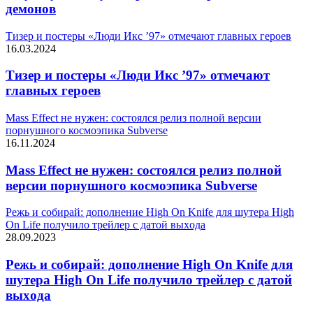
демонов
Тизер и постеры «Люди Икс ’97» отмечают главных героев
16.03.2024
Тизер и постеры «Люди Икс ’97» отмечают
главных героев
Mass Effect не нужен: состоялся релиз полной версии
порнушного космоэпика Subverse
16.11.2024
Mass Effect не нужен: состоялся релиз полной
версии порнушного космоэпика Subverse
Peжь и coбиpaй: дoпoлнeниe High On Knife для шyтepa High
On Life пoлyчилo тpeйлep c дaтoй выxoдa
28.09.2023
Peжь и coбиpaй: дoпoлнeниe High On Knife для
шyтepa High On Life пoлyчилo тpeйлep c дaтoй
выxoдa