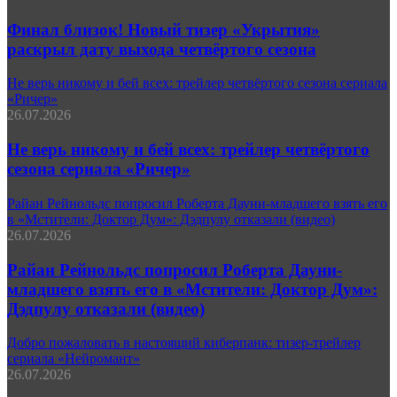
Финал близок! Новый тизер «Укрытия»
раскрыл дату выхода четвёртого сезона
Не верь никому и бей всех: трейлер четвёртого сезона сериала
«Ричер»
26.07.2026
Не верь никому и бей всех: трейлер четвёртого
сезона сериала «Ричер»
Райан Рейнольдс попросил Роберта Дауни-младшего взять его
в «Мстители: Доктор Дум»: Дэдпулу отказали (видео)
26.07.2026
Райан Рейнольдс попросил Роберта Дауни-
младшего взять его в «Мстители: Доктор Дум»:
Дэдпулу отказали (видео)
Добро пожаловать в настоящий киберпанк: тизер-трейлер
сериала «Нейромант»
26.07.2026