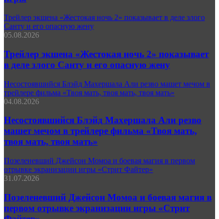
Трейлер экшена «Жестокая ночь 2» показывает в деле злого
Санту и его опасную жену
05.08.2026
Трейлер экшена «Жестокая ночь 2» показывает
в деле злого Санту и его опасную жену
Несостоявшийся Блэйд Махершала Али резво машет мечом в
трейлере фильма «Твоя мать, твоя мать, твоя мать»
04.08.2026
Несостоявшийся Блэйд Махершала Али резво
машет мечом в трейлере фильма «Твоя мать,
твоя мать, твоя мать»
Позеленевший Джейсон Момоа и боевая магия в первом
отрывке экранизации игры «Стрит Файтер»
31.07.2026
Позеленевший Джейсон Момоа и боевая магия в
первом отрывке экранизации игры «Стрит
Файтер»