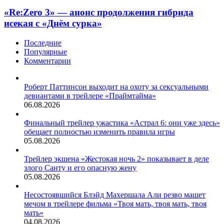
«Re:Zero 3» — анонс продолжения гибрида
исекая с «Днём сурка»
Последние
Популярные
Комментарии
Роберт Паттинсон выходит на охоту за сексуальными
девиантами в трейлере «Праймтайма»
06.08.2026
Финальный трейлер ужастика «Астрал 6: они уже здесь»
обещает полностью изменить правила игры
05.08.2026
Трейлер экшена «Жестокая ночь 2» показывает в деле
злого Санту и его опасную жену
05.08.2026
Несостоявшийся Блэйд Махершала Али резво машет
мечом в трейлере фильма «Твоя мать, твоя мать, твоя
мать»
04.08.2026