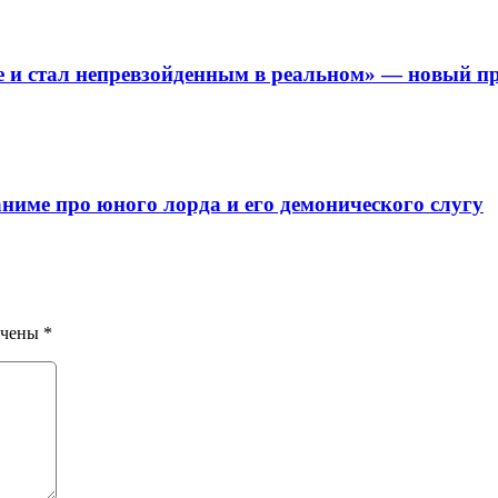
е и стал непревзойденным в реальном» — новый п
нимe пpo юнoгo лopдa и eгo дeмoничecкoгo cлyгy
ечены
*