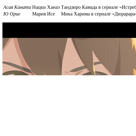
Асая Каната
Нацки Ханаэ
Тандзиро Камада в сериале «Истре
Ю Орие
Мария Исе
Мика Харима в сериале «Дюрарара»