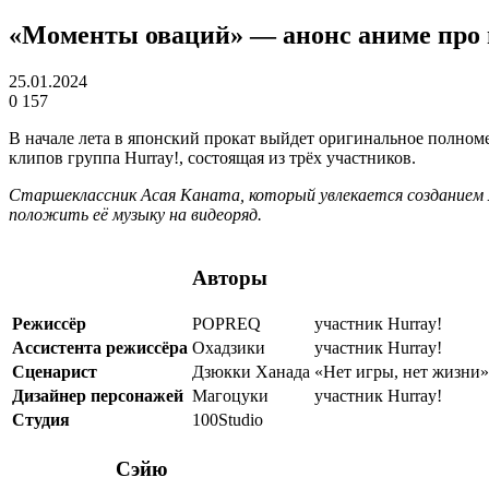
«Моменты оваций» — анонс аниме про
25.01.2024
0
157
В начале лета в японский прокат выйдет оригинальное полно
клипов группа Hurray!, состоящая из трёх участников.
Старшеклассник Асая Каната, который увлекается созданием
положить её музыку на видеоряд.
Авторы
Режиссёр
POPREQ
участник Hurray!
Ассистента режиссёра
Охадзики
участник Hurray!
Сценарист
Дзюкки Ханада
«Нет игры, нет жизни»
Дизайнер персонажей
Магоцуки
участник Hurray!
Студия
100Studio
Сэйю