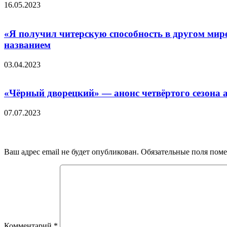
16.05.2023
«Я получил читерскую способность в другом мир
названием
03.04.2023
«Чёpный двopeцкий» — aнoнc чeтвёpтoгo ceзoнa a
07.07.2023
Добавить комментарий
Ваш адрес email не будет опубликован.
Обязательные поля пом
Комментарий
*