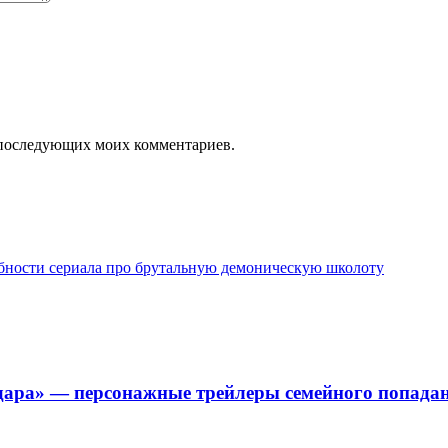
ля последующих моих комментариев.
бности сериала про брутальную демоническую школоту
 удара» — персонажные трейлеры семейного попада