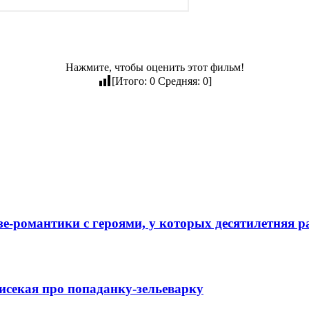
Нажмите, чтобы оценить этот фильм!
[Итого:
0
Средняя:
0
]
е-романтики с героями, у которых десятилетняя р
исекая про попаданку-зельеварку