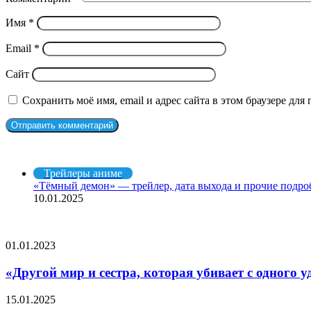
Имя
*
Email
*
Сайт
Сохранить моё имя, email и адрес сайта в этом браузере д
Рекомендуем посмотреть
Закрыть
Трейлеры аниме
«Тёмный демон» — трейлер, дата выхода и прочие подро
10.01.2025
СЛУЧАЙНЫЕ ФИЛЬМЫ
«Другой
01.01.2023
мир
и
«Другой мир и сестра, которая убивает с одного
сестра,
которая
Стрёмная
15.01.2025
убивает