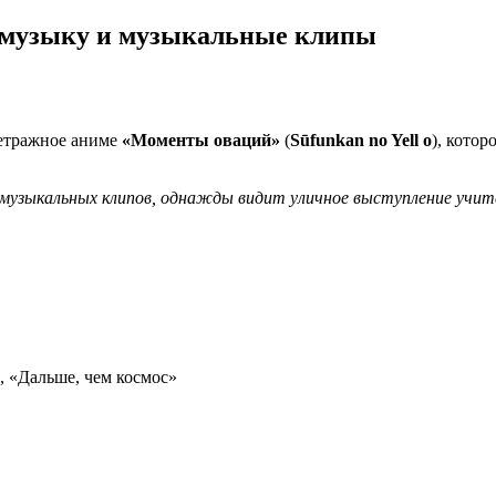
 музыку и музыкальные клипы
метражное аниме
«Моменты оваций»
(
Sūfunkan no Yell o
), кото
 музыкальных клипов, однажды видит уличное выступление учи
, «Дальше, чем космос»