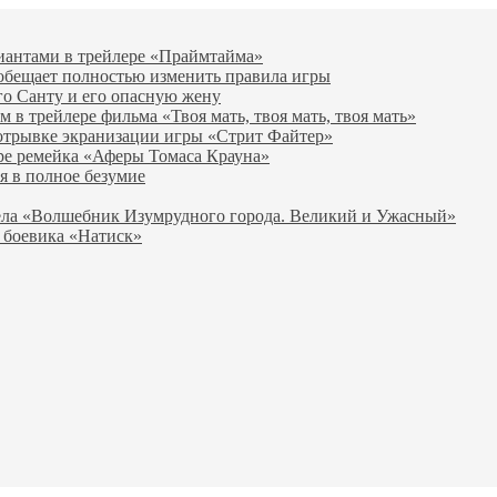
виантами в трейлере «Праймтайма»
 обещает полностью изменить правила игры
го Санту и его опасную жену
в трейлере фильма «Твоя мать, твоя мать, твоя мать»
отрывке экранизации игры «Стрит Файтер»
ре ремейка «Аферы Томаса Крауна»
я в полное безумие
вела «Волшебник Изумрудного города. Великий и Ужасный»
 боевика «Натиск»