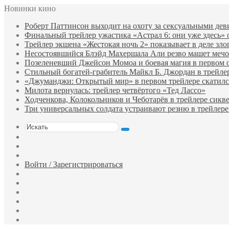
Новинки кино
Роберт Паттинсон выходит на охоту за сексуальными де
Финальный трейлер ужастика «Астрал 6: они уже здесь»
Трейлер экшена «Жестокая ночь 2» показывает в деле зло
Несостоявшийся Блэйд Махершала Али резво машет мечом 
Позеленевший Джейсон Момоа и боевая магия в первом 
Стильный богатей-грабитель Майкл Б. Джордан в трейле
«Джуманджи: Открытый мир» в первом трейлере скатилс
Милота вернулась: трейлер четвёртого «Тед Лассо»
Ходченкова, Колокольников и Чеботарёв в трейлере сик
Три универсальных солдата устраивают резню в трейлере
Искать
Switch
skin
Sidebar
Случайный
фильм
Войти / Зарегистрироваться
Telegram
Одноклассники
vk.com
YouTube
Twitter
Facebook