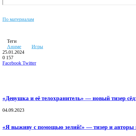
По материалам
Теги
Аниме
Игры
25.01.2024
0
157
LinkedIn
Pinterest
Вконтакте
Одноклассники
Skype
WhatsApp
Telegram
Viber
Facebook
Twitter
Похожие фильмы
«Девушка и её телохранитель» — новый тизер сёдз
04.09.2023
«Я выживу с помощью зелий!» — тизер и авторы 