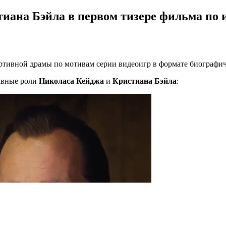
иана Бэйла в первом тизере фильма по 
ртивной драмы по мотивам серии видеоигр в формате биографи
лавные роли
Николаса Кейджа
и
Кристиана Бэйла
: