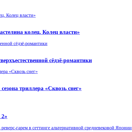
ец. Колец власти»
астелина колец. Колец власти»
енной сёдзё-романтики
верхъестественной сёдзё-романтики
лера «Сквозь снег»
 сезона триллера «Сквозь снег»
 2»
 реверс-гарем в сеттинге альтернативной средневековой Японии