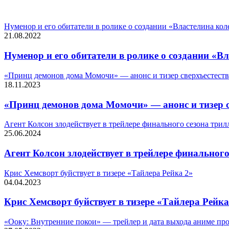
СЛУЧАЙНЫЕ ФИЛЬМЫ
Нуменор и его обитатели в ролике о создании «Властелина кол
21.08.2022
Нуменор и его обитатели в ролике о создании «Вл
«Принц демонов дома Момочи» — анонс и тизер сверхъестеств
18.11.2023
«Принц демонов дома Момочи» — анонс и тизер с
Агент Колсон злодействует в трейлере финального сезона трил
25.06.2024
Агент Колсон злодействует в трейлере финального
Крис Хемсворт буйствует в тизере «Тайлера Рейка 2»
04.04.2023
Крис Хемсворт буйствует в тизере «Тайлера Рейка
«Ооку: Внутренние покои» — трейлер и дата выхода аниме про