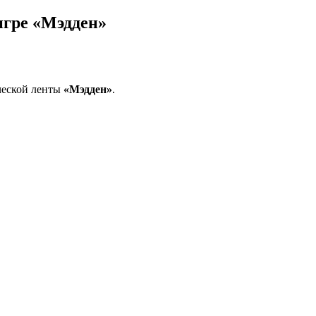
игре «Мэдден»
ческой ленты
«Мэдден»
.