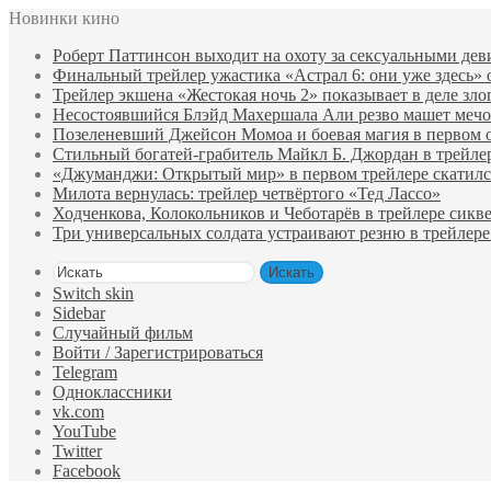
Новинки кино
Роберт Паттинсон выходит на охоту за сексуальными де
Финальный трейлер ужастика «Астрал 6: они уже здесь»
Трейлер экшена «Жестокая ночь 2» показывает в деле зло
Несостоявшийся Блэйд Махершала Али резво машет мечом 
Позеленевший Джейсон Момоа и боевая магия в первом 
Стильный богатей-грабитель Майкл Б. Джордан в трейле
«Джуманджи: Открытый мир» в первом трейлере скатилс
Милота вернулась: трейлер четвёртого «Тед Лассо»
Ходченкова, Колокольников и Чеботарёв в трейлере сик
Три универсальных солдата устраивают резню в трейлере
Искать
Switch skin
Sidebar
Случайный фильм
Войти / Зарегистрироваться
Telegram
Одноклассники
vk.com
YouTube
Twitter
Facebook