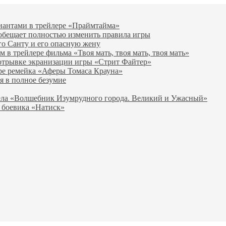
виантами в трейлере «Праймтайма»
 обещает полностью изменить правила игры
го Санту и его опасную жену
в трейлере фильма «Твоя мать, твоя мать, твоя мать»
отрывке экранизации игры «Стрит Файтер»
ре ремейка «Аферы Томаса Крауна»
я в полное безумие
вела «Волшебник Изумрудного города. Великий и Ужасный»
 боевика «Натиск»