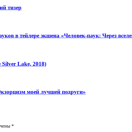
ий тизер
уков в тейлере экшена «Человек-паук: Через всел
Silver Lake, 2018)
Экзорцизм моей лучшей подруги»
ечены
*