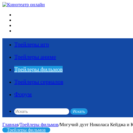
Меню
Искать
Switch skin
Войти
Трейлеры игр
Трейлеры аниме
Трейлеры фильмов
Трейлеры сериалов
Форум
Искать
Главная
/
Трейлеры фильмов
/
Могучий дуэт Николаса Кейджа и К
Трейлеры фильмов