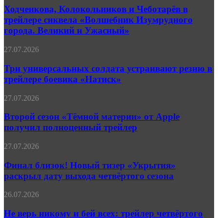
и
Ходченкова, Колокольников и Чеботарёв в
Чеботарёв
трейлере сиквела «Волшебник Изумрудного
в
города. Великий и Ужасный»
трейлере
сиквела
Три
27.07.2026
«Волшебник
универсальных
Изумрудного
солдата
Три универсальных солдата устраивают резню в
города.
устраивают
Великий
трейлере боевика «Натиск»
резню
и
в
Ужасный»
Второй
27.07.2026
трейлере
сезон
боевика
«Тёмной
Второй сезон «Тёмной материи» от Apple
«Натиск»
материи»
получил полноценный трейлер
от
Apple
Финал
27.07.2026
получил
близок!
полноценный
Новый
Финал близок! Новый тизер «Укрытия»
трейлер
тизер
раскрыл дату выхода четвёртого сезона
«Укрытия»
раскрыл
Не
26.07.2026
дату
верь
выхода
никому
Не верь никому и бей всех: трейлер четвёртого
четвёртого