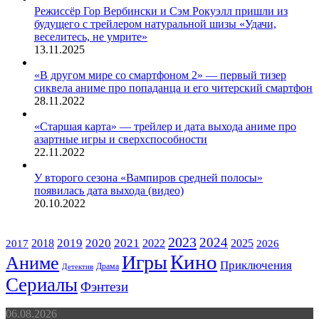
Режиссёр Гор Вербински и Сэм Рокуэлл пришли из
будущего с трейлером натуральной шизы «Удачи,
веселитесь, не умрите»
13.11.2025
«В другом мире со смартфоном 2» — первый тизер
сиквела аниме про попаданца и его читерский смартфон
28.11.2022
«Старшая карта» — трейлер и дата выхода аниме про
азартные игры и сверхспособности
22.11.2022
У второго сезона «Вампиров средней полосы»
появилась дата выхода (видео)
20.10.2022
ЖАНРЫ
2023
2024
2019
2020
2021
2018
2022
2025
2017
2026
Кино
Игры
Аниме
Приключения
Драма
Детектив
Сериалы
Фэнтези
Роберт
06.08.2026