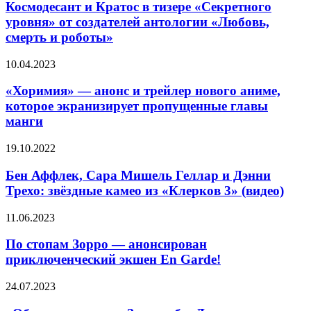
Кратос
Космодесант и Кратос в тизере «Секретного
в
уровня» от создателей антологии «Любовь,
тизере
смерть и роботы»
«Секретного
уровня»
«Хоримия»
10.04.2023
от
—
создателей
анонс
«Хоримия» — анонс и трейлер нового аниме,
антологии
и
«Любовь,
которое экранизирует пропущенные главы
трейлер
смерть
манги
нового
и
аниме,
роботы»
Бен
19.10.2022
которое
Аффлек,
экранизирует
Сара
Бен Аффлек, Сара Мишель Геллар и Дэнни
пропущенные
Мишель
главы
Трехо: звёздные камео из «Клерков 3» (видео)
Геллар
манги
и
По
11.06.2023
Дэнни
стопам
Трехо:
Зорро
По стопам Зорро — анонсирован
звёздные
—
приключенческий экшен En Garde!
камео
анонсирован
из
приключенческий
«Клерков
«Обратная
24.07.2023
экшен
3»
сторона
En
(видео)
Земли»