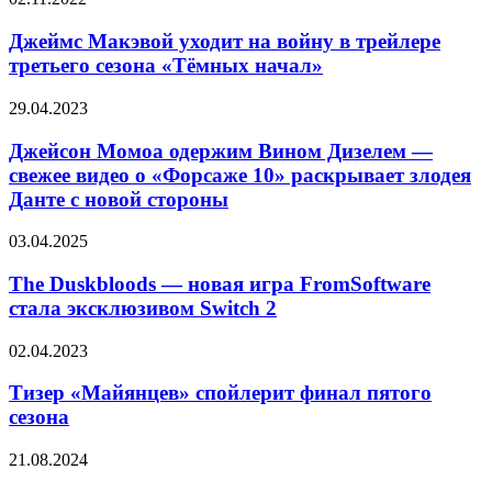
Макэвой
уходит
Джеймс Макэвой уходит на войну в трейлере
на
третьего сезона «Тёмных начал»
войну
в
Джейсон
29.04.2023
трейлере
Момоа
третьего
одержим
Джейсон Момоа одержим Вином Дизелем —
сезона
Вином
свежее видео о «Форсаже 10» раскрывает злодея
«Тёмных
Дизелем
начал»
Данте с новой стороны
—
свежее
The
03.04.2025
видео
Duskbloods
о
—
The Duskbloods — новая игра FromSoftware
«Форсаже 10»
новая
раскрывает
стала эксклюзивом Switch 2
игра
злодея
FromSoftware
Данте
Тизер
02.04.2023
стала
с
«Майянцев»
эксклюзивом
новой
спойлерит
Тизер «Майянцев» спойлерит финал пятого
Switch
стороны
финал
сезона
2
пятого
сезона
Космодесант
21.08.2024
и