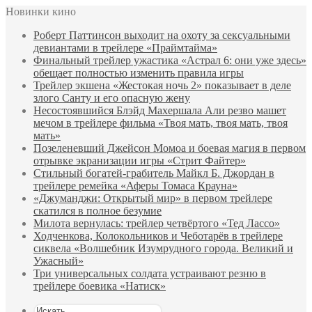
Новинки кино
Роберт Паттинсон выходит на охоту за сексуальными
девиантами в трейлере «Праймтайма»
Финальный трейлер ужастика «Астрал 6: они уже здесь»
обещает полностью изменить правила игры
Трейлер экшена «Жестокая ночь 2» показывает в деле
злого Санту и его опасную жену
Несостоявшийся Блэйд Махершала Али резво машет
мечом в трейлере фильма «Твоя мать, твоя мать, твоя
мать»
Позеленевший Джейсон Момоа и боевая магия в первом
отрывке экранизации игры «Стрит Файтер»
Стильный богатей-грабитель Майкл Б. Джордан в
трейлере ремейка «Аферы Томаса Крауна»
«Джуманджи: Открытый мир» в первом трейлере
скатился в полное безумие
Милота вернулась: трейлер четвёртого «Тед Лассо»
Ходченкова, Колокольников и Чеботарёв в трейлере
сиквела «Волшебник Изумрудного города. Великий и
Ужасный»
Три универсальных солдата устраивают резню в
трейлере боевика «Натиск»