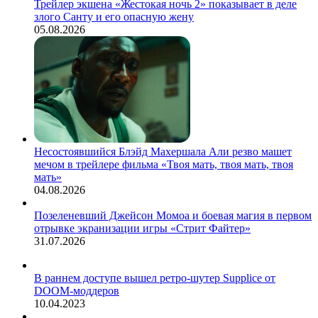
Трейлер экшена «Жестокая ночь 2» показывает в деле
злого Санту и его опасную жену
05.08.2026
Несостоявшийся Блэйд Махершала Али резво машет
мечом в трейлере фильма «Твоя мать, твоя мать, твоя
мать»
04.08.2026
Позеленевший Джейсон Момоа и боевая магия в первом
отрывке экранизации игры «Стрит Файтер»
31.07.2026
В раннем доступе вышел ретро-шутер Supplice от
DOOM-моддеров
10.04.2023