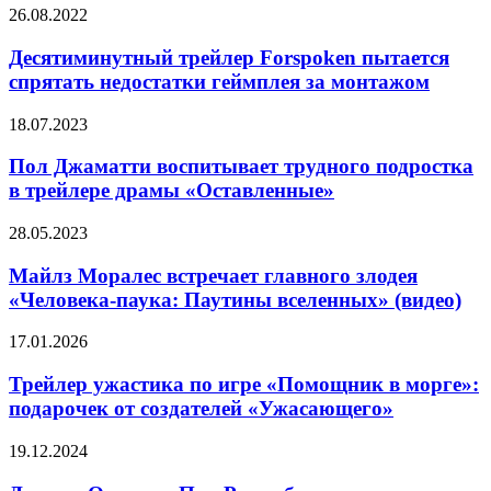
Джордан
Десятиминутный
26.08.2022
в
трейлер
трейлере
Forspoken
Десятиминутный трейлер Forspoken пытается
ремейка
пытается
спрятать недостатки геймплея за монтажом
«Аферы
спрятать
Томаса
недостатки
Крауна»
Пол
18.07.2023
геймплея
Джаматти
за
воспитывает
Пол Джаматти воспитывает трудного подростка
монтажом
трудного
в трейлере драмы «Оставленные»
подростка
в
Майлз
28.05.2023
трейлере
Моралес
драмы
встречает
Майлз Моралес встречает главного злодея
«Оставленные»
главного
«Человека-паука: Паутины вселенных» (видео)
злодея
«Человека-
Трейлер
17.01.2026
паука:
ужастика
Паутины
по
Трейлер ужастика по игре «Помощник в морге»:
вселенных»
игре
подарочек от создателей «Ужасающего»
(видео)
«Помощник
в
Дженна
19.12.2024
морге»:
Ортега
подарочек
и