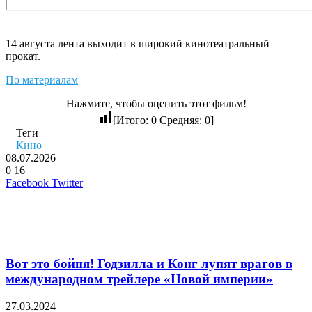
14 августа лента выходит в широкий кинотеатральный
прокат.
По материалам
Нажмите, чтобы оценить этот фильм!
[Итого:
0
Средняя:
0
]
Теги
Кино
08.07.2026
0
16
LinkedIn
Pinterest
Вконтакте
Одноклассники
Skype
WhatsApp
Telegram
Viber
Facebook
Twitter
Похожие фильмы
Вот это бойня! Годзилла и Конг лупят врагов в
международном трейлере «Новой империи»
27.03.2024