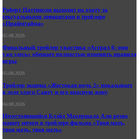
Паттинсон
выходит
Роберт Паттинсон выходит на охоту за
на
сексуальными девиантами в трейлере
охоту
«Праймтайма»
за
сексуальными
Финальный
05.08.2026
девиантами
трейлер
в
ужастика
Финальный трейлер ужастика «Астрал 6: они
трейлере
«Астрал
«Праймтайма»
уже здесь» обещает полностью изменить правила
6:
игры
они
уже
Трейлер
05.08.2026
здесь»
экшена
обещает
«Жестокая
Трейлер экшена «Жестокая ночь 2» показывает
полностью
ночь 2»
изменить
в деле злого Санту и его опасную жену
показывает
правила
в
игры
Несостоявшийся
04.08.2026
деле
Блэйд
злого
Махершала
Несостоявшийся Блэйд Махершала Али резво
Санту
Али
машет мечом в трейлере фильма «Твоя мать,
и
резво
его
твоя мать, твоя мать»
машет
опасную
мечом