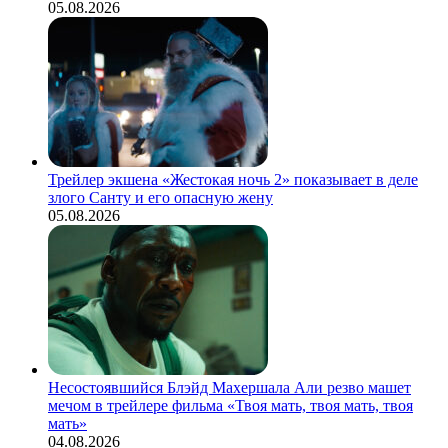
05.08.2026
Трейлер экшена «Жестокая ночь 2» показывает в деле
злого Санту и его опасную жену
05.08.2026
Несостоявшийся Блэйд Махершала Али резво машет
мечом в трейлере фильма «Твоя мать, твоя мать, твоя
мать»
04.08.2026