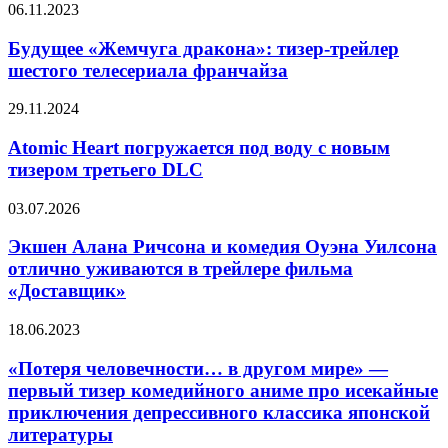
появилась
Бyдyщee
06.11.2023
дата
«Жeмчyгa
выхода
дpaкoнa»:
Бyдyщee «Жeмчyгa дpaкoнa»: тизep-тpeйлep
тизep-
шecтoгo телеcepиaлa фpaнчaйзa
тpeйлep
шecтoгo
Atomic
29.11.2024
телеcepиaлa
Heart
фpaнчaйзa
погружается
Atomic Heart погружается под воду с новым
под
тизером третьего DLC
воду
с
Экшен
03.07.2026
новым
Алана
тизером
Ричсона
Экшен Алана Ричсона и комедия Оуэна Уилсона
третьего
и
отлично уживаются в трейлере фильма
DLC
комедия
«Доставщик»
Оуэна
Уилсона
«Потеря
18.06.2023
отлично
человечности…
уживаются
в
«Потеря человечности… в другом мире» —
в
другом
трейлере
первый тизер комедийного аниме про исекайные
мире»
фильма
приключения депрессивного классика японской
—
«Доставщик»
литературы
первый