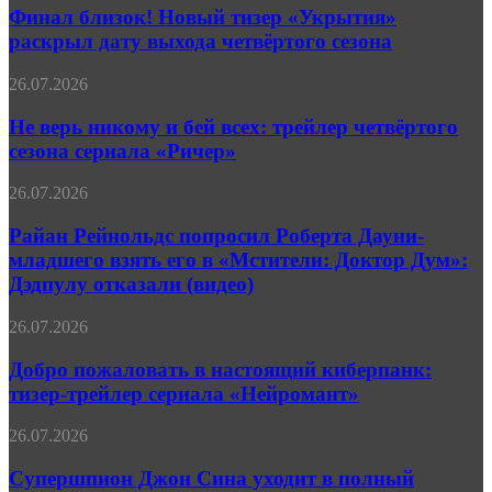
полноценный
Новый
Финал близок! Новый тизер «Укрытия»
трейлер
тизер
раскрыл дату выхода четвёртого сезона
«Укрытия»
раскрыл
Не
26.07.2026
дату
верь
выхода
никому
Не верь никому и бей всех: трейлер четвёртого
четвёртого
и
сезона сериала «Ричер»
сезона
бей
всех:
Райан
26.07.2026
трейлер
Рейнольдс
четвёртого
попросил
Райан Рейнольдс попросил Роберта Дауни-
сезона
Роберта
младшего взять его в «Мстители: Доктор Дум»:
сериала
Дауни-
«Ричер»
Дэдпулу отказали (видео)
младшего
взять
Добро
26.07.2026
его
пожаловать
в
в
Добро пожаловать в настоящий киберпанк:
«Мстители:
настоящий
Доктор
тизер-трейлер сериала «Нейромант»
киберпанк:
Дум»:
тизер-
Дэдпулу
Супершпион
26.07.2026
трейлер
отказали
Джон
сериала
(видео)
Сина
Супершпион Джон Сина уходит в полный
«Нейромант»