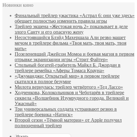
Новинки кино
Финальный трейлер ужастика «Астрал 6: они уже здесь»
обещает полностью изменить правила игры
Трейлер экшена «Жестокая ночь 2» показывает в деле
злого Санту и его опасную жену
Несостоявшийся Блэйд Махершала Али резво машет
мечом в трейлере фильма «Твоя мать, твоя мать, твоя
мать»
Позеленевший Джейсон Момоа и боевая магия в первом
отрывке экранизации игры «Стрит Файтер»
Стильный богатей-грабитель Майкл Б. Джордан в
трейлере ремейка «Аферы Томаса Крауна»
«Джуманджи: Открытый мир» в первом трейлере
скатился в полное безумие
Милота вернулась: трейлер четвёртого «Тед Лассо»
Ходченкова, Колокольников и Чеботарёв в трейлере
сиквела «Волшебник Изумрудного города. Великий и
Ужасный»
Три универсальных солдата устраивают резню в
трейлере боевика «Натиск»
Второй сезон «Тёмной материи» от Apple получил
полноценный трейлер