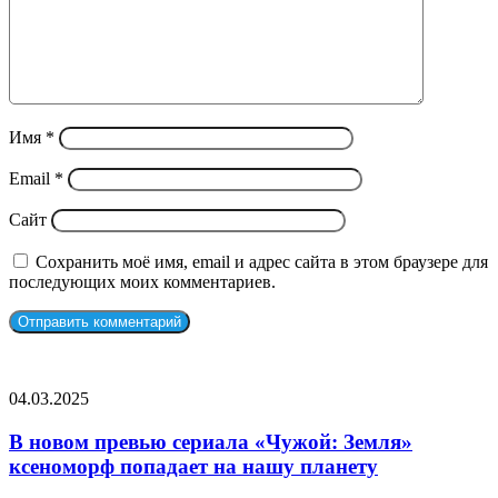
Имя
*
Email
*
Сайт
Сохранить моё имя, email и адрес сайта в этом браузере для
последующих моих комментариев.
СЛУЧАЙНЫЕ ФИЛЬМЫ
В
04.03.2025
новом
превью
В новом превью сериала «Чужой: Земля»
сериала
ксеноморф попадает на нашу планету
«Чужой:
Земля»