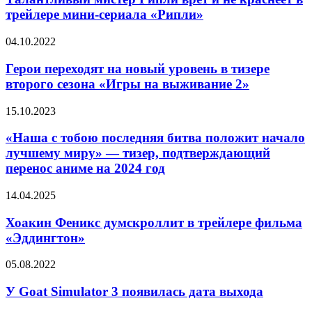
шпионского
врёт
трейлере мини-сериала «Рипли»
триллера
и
«Левша»
не
Герои
04.10.2022
краснеет
переходят
в
на
Герои переходят на новый уровень в тизере
трейлере
новый
второго сезона «Игры на выживание 2»
мини-
уровень
сериала
в
«Рипли»
«Наша
15.10.2023
тизере
c
второго
тобою
«Наша c тобою последняя битва положит начало
сезона
последняя
лучшему миру» — тизер, подтверждающий
«Игры
битва
на
перенос аниме на 2024 год
положит
выживание
начало
2»
Хоакин
14.04.2025
лучшему
Феникс
миру»
думскроллит
Хоакин Феникс думскроллит в трейлере фильма
—
в
тизер,
«Эддингтон»
трейлере
подтверждающий
фильма
перенос
У
05.08.2022
«Эддингтон»
аниме
Goat
на
Simulator
У Goat Simulator 3 появилась дата выхода
2024
3
год