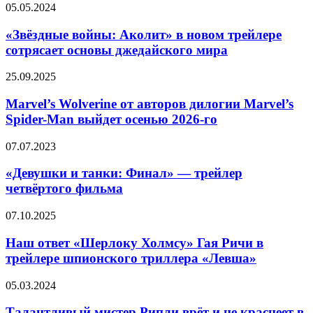
«Звёздные
05.05.2024
ксеноморф
войны:
попадает
Аколит»
«Звёздные войны: Аколит» в новом трейлере
на
в
сотрясает основы джедайского мира
нашу
новом
планету
трейлере
Marvel’s
25.09.2025
сотрясает
Wolverine
основы
от
Marvel’s Wolverine от авторов дилогии Marvel’s
джедайского
авторов
Spider-Man выйдет осенью 2026-го
мира
дилогии
Marvel’s
«Девушки
07.07.2023
Spider-
и
Man
танки:
«Девушки и танки: Финал» — трейлер
выйдет
Финал»
четвёртого фильма
осенью
—
2026-
трейлер
го
Наш
07.10.2025
четвёртого
ответ
фильма
«Шерлоку
Наш ответ «Шерлоку Холмсу» Гая Ричи в
Холмсу»
трейлере шпионского триллера «Левша»
Гая
Ричи
Талантливый
05.03.2024
в
мистер
трейлере
Рипли
Талантливый мистер Рипли врёт и не краснеет в