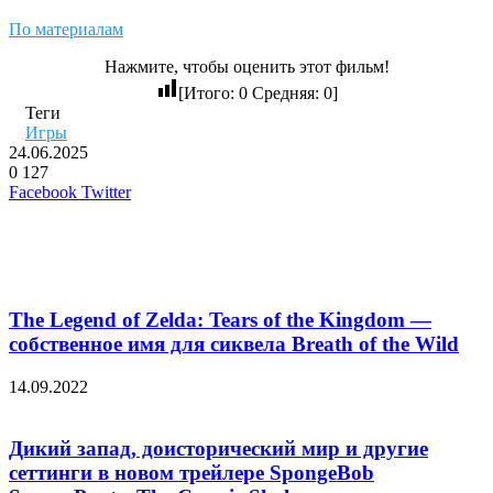
По материалам
Нажмите, чтобы оценить этот фильм!
[Итого:
0
Средняя:
0
]
Теги
Игры
24.06.2025
0
127
LinkedIn
Pinterest
Вконтакте
Одноклассники
Skype
WhatsApp
Telegram
Viber
Facebook
Twitter
Похожие фильмы
The Legend of Zelda: Tears of the Kingdom —
собственное имя для сиквела Breath of the Wild
14.09.2022
Дикий запад, доисторический мир и другие
сеттинги в новом трейлере SpongeBob