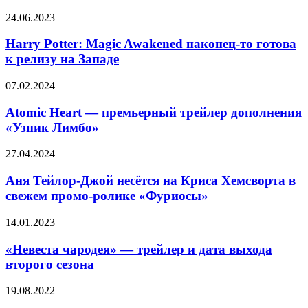
тизер
Harry
комедийного
24.06.2023
Potter:
аниме
Magic
про
Harry Potter: Magic Awakened наконец-то готова
Awakened
исекайные
к релизу на Западе
наконец-
приключения
то
депрессивного
Atomic
07.02.2024
готова
классика
Heart
к
японской
—
Atomic Heart — премьерный трейлер дополнения
релизу
литературы
премьерный
«Узник Лимбо»
на
трейлер
Западе
дополнения
Аня
27.04.2024
«Узник
Тейлор-
Лимбо»
Джой
Аня Тейлор-Джой несётся на Криса Хемсворта в
несётся
свежем промо-ролике «Фуриосы»
на
Криса
«Невеста
14.01.2023
Хемсворта
чародея»
в
—
«Невеста чародея» — трейлер и дата выхода
свежем
трейлер
второго сезона
промо-
и
ролике
дата
«Фуриосы»
«Сказание
19.08.2022
выхода
об