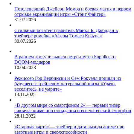
Позеленевший Джейсон Момоа и боевая магия в первом
отрывке экранизации игры «Стрит Файтер»
31.07.2026
Стильный богатей-грабитель Майкл Б. Джордан в
трейлере ремейка «Аферы Томаса Крауна»
30.07.2026
В раннем доступе вышел ретро-шутер Supplice от
DOOM-моддеров
10.04.2023
Режиссёр Гор Вербински и Сэм Рокуэлл пришли из
будущего с трейлером натуральной шизы «Удачи,
веселитесь, не умрите»
13.11.2025
«В другом мире со смартфоном 2» — первый тизер
сиквела аниме про попаданца и его читерский смартфон
28.11.2022
«Старшая карта» — трейлер и дата выхода аниме про
азартные игры и сверхспособности