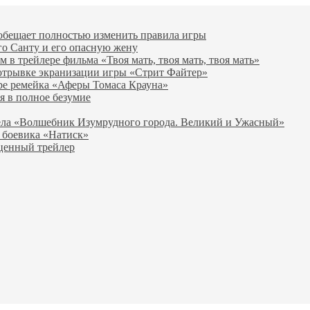
 обещает полностью изменить правила игры
го Санту и его опасную жену
в трейлере фильма «Твоя мать, твоя мать, твоя мать»
отрывке экранизации игры «Стрит Файтер»
ре ремейка «Аферы Томаса Крауна»
я в полное безумие
вела «Волшебник Изумрудного города. Великий и Ужасный»
 боевика «Натиск»
оценный трейлер