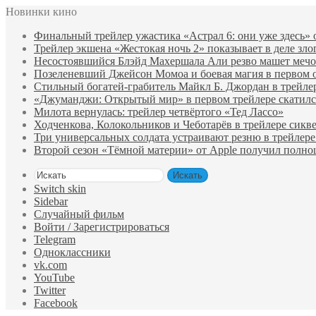
Новинки кино
Финальный трейлер ужастика «Астрал 6: они уже здесь»
Трейлер экшена «Жестокая ночь 2» показывает в деле зло
Несостоявшийся Блэйд Махершала Али резво машет мечом 
Позеленевший Джейсон Момоа и боевая магия в первом 
Стильный богатей-грабитель Майкл Б. Джордан в трейле
«Джуманджи: Открытый мир» в первом трейлере скатилс
Милота вернулась: трейлер четвёртого «Тед Лассо»
Ходченкова, Колокольников и Чеботарёв в трейлере сик
Три универсальных солдата устраивают резню в трейлере
Второй сезон «Тёмной материи» от Apple получил полн
Искать
Switch skin
Sidebar
Случайный фильм
Войти / Зарегистрироваться
Telegram
Одноклассники
vk.com
YouTube
Twitter
Facebook