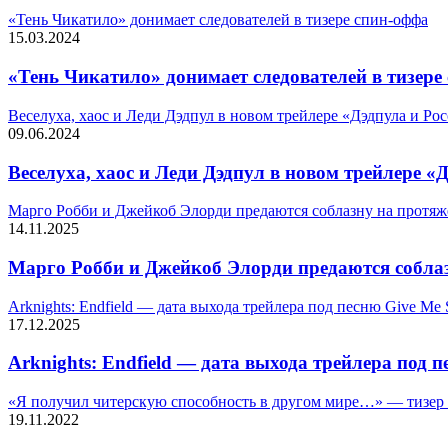
«Тень Чикатило» донимает следователей в тизере спин-оффа
15.03.2024
«Тень Чикатило» донимает следователей в тизере
Веселуха, хаос и Леди Дэдпул в новом трейлере «Дэдпула и Ро
09.06.2024
Веселуха, хаос и Леди Дэдпул в новом трейлере «
Марго Робби и Джейкоб Элорди предаются соблазну на протяж
14.11.2025
Марго Робби и Джейкоб Элорди предаются соблаз
Arknights: Endfield — дата выхода трейлера под песню Give Me 
17.12.2025
Arknights: Endfield — дата выхода трейлера под 
«Я получил читерскую способность в другом мире…» — тизер 
19.11.2022