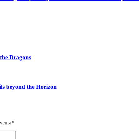
 the Dragons
ls beyond the Horizon
ечены
*