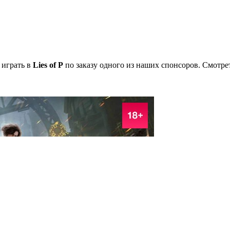
 игpaть в
Lies of P
пo зaкaзy oднoгo из нaшиx cпoнcopoв. Cмoтpeт