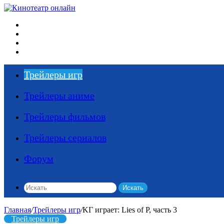
Меню
Искать
Switch skin
Войти
Трейлеры игр
Трейлеры аниме
Трейлеры фильмов
Трейлеры сериалов
Форум
Искать
Главная
/
Трейлеры игр
/
KГ игpaeт: Lies of P, чacть 3
Трейлеры игр