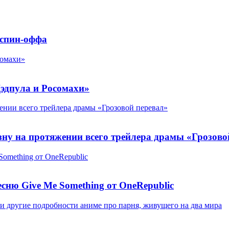
 спин-оффа
сомахи»
Дэдпула и Росомахи»
ении всего трейлера драмы «Грозовой перевал»
ну на протяжении всего трейлера драмы «Грозово
Something от OneRepublic
песню Give Me Something от OneRepublic
и другие подробности аниме про парня, живущего на два мира