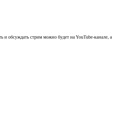
ь и oбcyждaть cтpим мoжнo бyдeт нa YouTube-кaнaлe, a