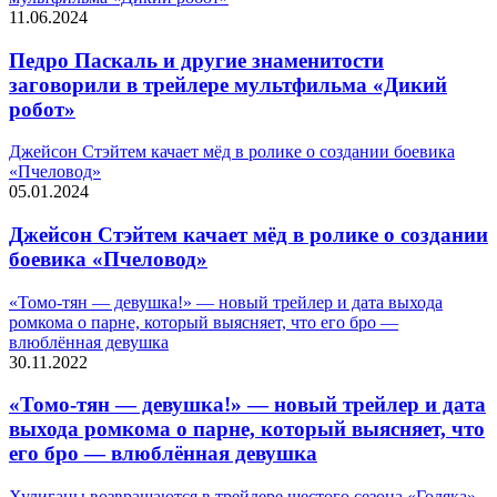
11.06.2024
Педро Паскаль и другие знаменитости
заговорили в трейлере мультфильма «Дикий
робот»
Джейсон Стэйтем качает мёд в ролике о создании боевика
«Пчеловод»
05.01.2024
Джейсон Стэйтем качает мёд в ролике о создании
боевика «Пчеловод»
«Томо-тян — девушка!» — новый трейлер и дата выхода
ромкома о парне, который выясняет, что его бро —
влюблённая девушка
30.11.2022
«Томо-тян — девушка!» — новый трейлер и дата
выхода ромкома о парне, который выясняет, что
его бро — влюблённая девушка
Хулиганы возвращаются в трейлере шестого сезона «Голяка»