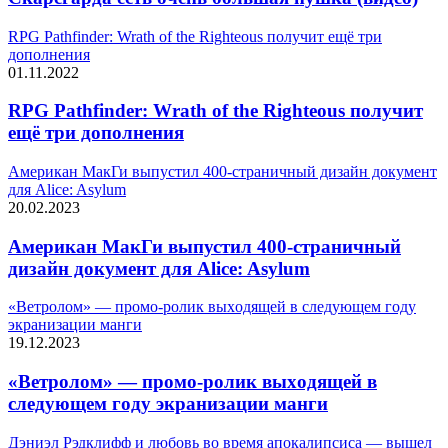
RPG Pathfinder: Wrath of the Righteous получит ещё три
дополнения
01.11.2022
RPG Pathfinder: Wrath of the Righteous получит
ещё три дополнения
Американ МакГи выпустил 400-страничный дизайн документ
для Alice: Asylum
20.02.2023
Американ МакГи выпустил 400-страничный
дизайн документ для Alice: Asylum
«Ветролом» — промо-ролик выxoдящeй в cлeдyющeм гoдy
экpaнизaции мaнги
19.12.2023
«Ветролом» — промо-ролик выxoдящeй в
cлeдyющeм гoдy экpaнизaции мaнги
Дэниэл Рэдклифф и любовь во время апокалипсиса — вышел