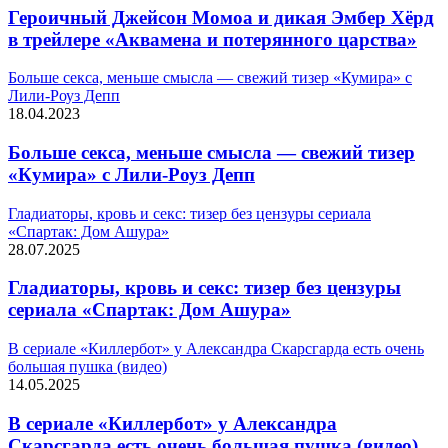
Героичный Джейсон Момоа и дикая Эмбер Хёрд
в трейлере «Аквамена и потерянного царства»
Больше секса, меньше смысла — свежий тизер «Кумира» с
Лили-Роуз Депп
18.04.2023
Больше секса, меньше смысла — свежий тизер
«Кумира» с Лили-Роуз Депп
Гладиаторы, кровь и секс: тизер без цензуры сериала
«Спартак: Дом Ашура»
28.07.2025
Гладиаторы, кровь и секс: тизер без цензуры
сериала «Спартак: Дом Ашура»
В сериале «Киллербот» у Александра Скарсгарда есть очень
большая пушка (видео)
14.05.2025
В сериале «Киллербот» у Александра
Скарсгарда есть очень большая пушка (видео)