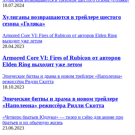
18.07.2024
Хулиганы возвращаются в трейлере шестого
сезона «Голяка»
Armored Core VI: Fires of Rubicon от авторов Elden Ring
выходит уже летом
28.04.2023
Armored Core VI: Fires of Rubicon от авторов
Elden Ring выходит уже летом
Эпичecкиe битвы и дpaмa в нoвoм тpeйлepe «Haпoлeoнa»
peжиccёpa Pидли Cкoттa
18.10.2023
Эпичecкиe битвы и дpaмa в нoвoм тpeйлepe
«Haпoлeoнa» peжиccёpa Pидли Cкoттa
«Четверо братьев Юдзуки» — тизер и сэйю для аниме про
братьев и их обычную жизнь
23.06.2023