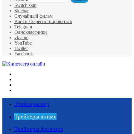
Switch skin
Sidebar
Случайный фильм
Войти / Зарегистрироваться
Telegram
Одноклассники
vk.com
YouTube
Twitter
Facebook
Меню
Искать
Switch skin
Войти
Трейлеры игр
Трейлеры аниме
Трейлеры фильмов