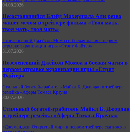
04.08.2026
Несостоявшийся Блэйд Махершала Али резво
машет мечом в трейлере фильма «Твоя мать,
твоя мать, твоя мать»
Позеленевший Джейсон Момоа и боевая магия в первом
отрывке экранизации игры «Стрит Файтер»
31.07.2026
Позеленевший Джейсон Момоа и боевая магия в
первом отрывке экранизации игры «Стрит
Файтер»
Стильный богатей-грабитель Майкл Б. Джордан в трейлере
ремейка «Аферы Томаса Крауна»
30.07.2026
Стильный богатей-грабитель Майкл Б. Джордан
в трейлере ремейка «Аферы Томаса Крауна»
«Джуманджи: Открытый мир» в первом трейлере скатился в