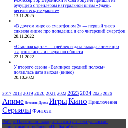
Режиссёр Гор Вербински и Сэм Рокуэлл пришли из
будущего с трейлером натуральной шизы «Удачи,
веселитесь, не умрите»
13.11.2025
«В другом мире со смартфоном 2» — первый тизер
сиквела аниме про попаданца и его читерский смартфон
28.11.2022
«Старшая карта» — трейлер и дата выхода аниме про
азартные игры и сверхспособности
22.11.2022
У второго сезона «Вампиров средней полосы»
появилась дата выхода (видео)
20.10.2022
ЖАНРЫ
2023
2024
2019
2020
2021
2018
2022
2025
2017
2026
Кино
Игры
Аниме
Приключения
Драма
Детектив
Сериалы
Фэнтези
Роберт Паттинсон выходит на охоту за сексуальными
девиантами в трейлере «Праймтайма»