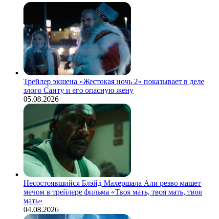
Трейлер экшена «Жестокая ночь 2» показывает в деле
злого Санту и его опасную жену
05.08.2026
Несостоявшийся Блэйд Махершала Али резво машет
мечом в трейлере фильма «Твоя мать, твоя мать, твоя
мать»
04.08.2026