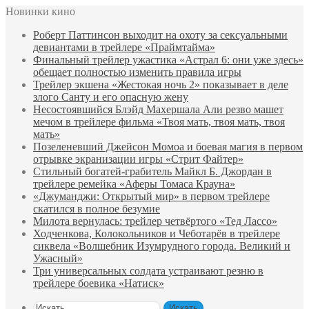
Новинки кино
Роберт Паттинсон выходит на охоту за сексуальными
девиантами в трейлере «Праймтайма»
Финальный трейлер ужастика «Астрал 6: они уже здесь»
обещает полностью изменить правила игры
Трейлер экшена «Жестокая ночь 2» показывает в деле
злого Санту и его опасную жену
Несостоявшийся Блэйд Махершала Али резво машет
мечом в трейлере фильма «Твоя мать, твоя мать, твоя
мать»
Позеленевший Джейсон Момоа и боевая магия в первом
отрывке экранизации игры «Стрит Файтер»
Стильный богатей-грабитель Майкл Б. Джордан в
трейлере ремейка «Аферы Томаса Крауна»
«Джуманджи: Открытый мир» в первом трейлере
скатился в полное безумие
Милота вернулась: трейлер четвёртого «Тед Лассо»
Ходченкова, Колокольников и Чеботарёв в трейлере
сиквела «Волшебник Изумрудного города. Великий и
Ужасный»
Три универсальных солдата устраивают резню в
трейлере боевика «Натиск»
Искать