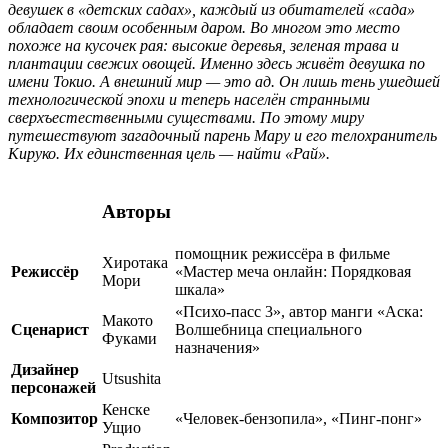
девушек в «детских садах», каждый из обитателей «сада»
обладает своим особенным даром. Во многом это место
похоже на кусочек рая: высокие деревья, зеленая трава и
плантации свежих овощей. Именно здесь живёт девушка по
имени Токио. А внешний мир — это ад. Он лишь тень ушедшей
технологической эпохи и теперь населён странными
сверхъестественными существами. По этому миру
путешествуют загадочный парень Мару и его телохранитель
Кируко. Их единственная цель — найти «Рай».
Авторы
помощник режиссёра в фильме
Хиротака
Режиссёр
«Мастер меча онлайн: Порядковая
Мори
шкала»
«Психо-пасс 3», автор манги «Аска:
Макото
Сценарист
Волшебница специального
Фуками
назначения»
Дизайнер
Utsushita
персонажей
Кенске
Композитор
«Человек-бензопила», «Пинг-понг»
Ущио