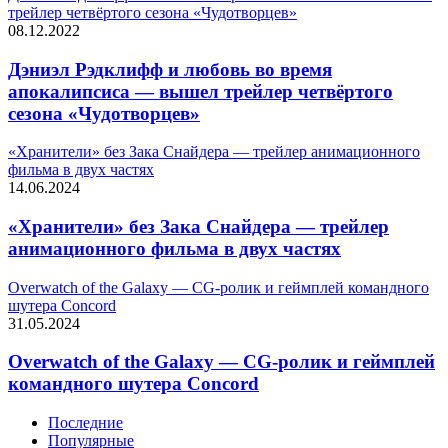
трейлер четвёртого сезона «Чудотворцев»
08.12.2022
Дэниэл Рэдклифф и любовь во время
апокалипсиса — вышел трейлер четвёртого
сезона «Чудотворцев»
«Хранители» без Зака Снайдера — трейлер анимационного
фильма в двух частях
14.06.2024
«Хранители» без Зака Снайдера — трейлер
анимационного фильма в двух частях
Overwatch of the Galaxy — CG-ролик и геймплей командного
шутера Concord
31.05.2024
Overwatch of the Galaxy — CG-ролик и геймплей
командного шутера Concord
Последние
Популярные