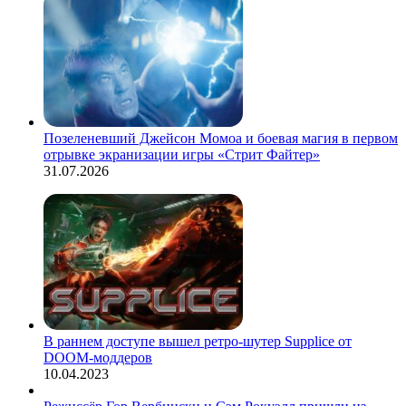
Позеленевший Джейсон Момоа и боевая магия в первом
отрывке экранизации игры «Стрит Файтер»
31.07.2026
В раннем доступе вышел ретро-шутер Supplice от
DOOM-моддеров
10.04.2023