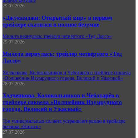
полное безумие
29.07.2026
«Джуманджи: Открытый мир» в первом
трейлере скатился в полное безумие
Милота вернулась: трейлер четвёртого «Тед Лассо»
29.07.2026
Милота вернулась: трейлер четвёртого «Тед
Лассо»
Ходченкова, Колокольников и Чеботарёв в трейлере сиквела
«Волшебник Изумрудного города. Великий и Ужасный»
28.07.2026
Ходченкова, Колокольников и Чеботарёв в
трейлере сиквела «Волшебник Изумрудного
города. Великий и Ужасный»
Три универсальных солдата устраивают резню в трейлере
боевика «Натиск»
27.07.2026