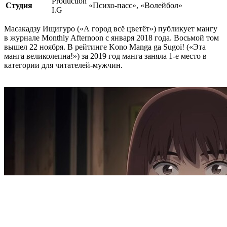
Production
Студия
«Психо-пасс», «Волейбол»
I.G
Масакадзу Ищигуро («А город всё цветёт») публикует мангу
в журнале Monthly Afternoon с января 2018 года. Восьмой том
вышел 22 ноября. В рейтинге Kono Manga ga Sugoi! («Эта
манга великолепна!») за 2019 год манга заняла 1-е место в
категории для читателей-мужчин.