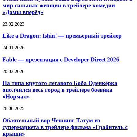
девчуль
Барон
мир сильных женщин в трейлере комедии
в
Коэн
попсороке
«Дамы вперёд»
попадает
в
Like
23.02.2023
мир
a
сильных
Dragon:
Like a Dragon: Ishin! — премьерный трейлер
женщин
Ishin!
в
—
трейлере
Fable
24.01.2026
премьерный
комедии
—
трейлер
«Дамы
презентация
Fable — презентация с Developer Direct 2026
вперёд»
с
Developer
На
20.02.2026
Direct
типа
2026
крутого
На типа крутого легавого Боба Оденкёрка
легавого
ополчился весь город в трейлере боевика
Боба
«Нормал»
Оденкёрка
ополчился
Обаятельный
26.06.2025
весь
вор
город
Ченнинг
Обаятельный вор Ченнинг Татум из
в
Татум
трейлере
супермаркета в трейлере фильма «Грабитель с
из
боевика
крыши»
супермаркета