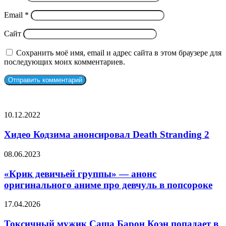
Email
*
Сайт
Сохранить моё имя, email и адрес сайта в этом браузере для
последующих моих комментариев.
СЛУЧАЙНЫЕ ФИЛЬМЫ
Хидео
10.12.2022
Кодзима
анонсировал
Хидео Кодзима анонсировал Death Stranding 2
Death
Stranding
«Крик
08.06.2023
2
девичьей
группы»
«Крик девичьей группы» — анонс
—
оригинального аниме про девчуль в попсороке
анонс
оригинального
Токсичный
17.04.2026
аниме
мужик
про
Саша
Токсичный мужик Саша Барон Коэн попадает в