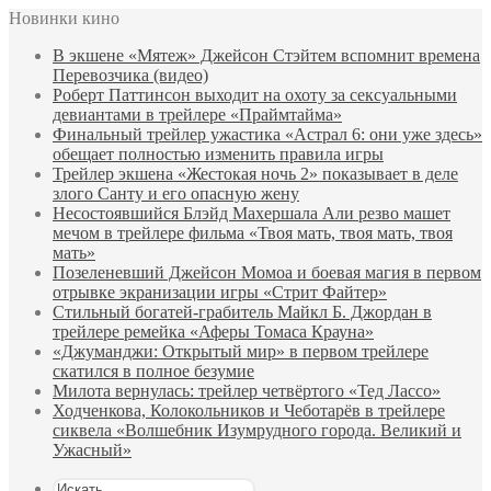
Новинки кино
В экшене «Мятеж» Джейсон Стэйтем вспомнит времена
Перевозчика (видео)
Роберт Паттинсон выходит на охоту за сексуальными
девиантами в трейлере «Праймтайма»
Финальный трейлер ужастика «Астрал 6: они уже здесь»
обещает полностью изменить правила игры
Трейлер экшена «Жестокая ночь 2» показывает в деле
злого Санту и его опасную жену
Несостоявшийся Блэйд Махершала Али резво машет
мечом в трейлере фильма «Твоя мать, твоя мать, твоя
мать»
Позеленевший Джейсон Момоа и боевая магия в первом
отрывке экранизации игры «Стрит Файтер»
Стильный богатей-грабитель Майкл Б. Джордан в
трейлере ремейка «Аферы Томаса Крауна»
«Джуманджи: Открытый мир» в первом трейлере
скатился в полное безумие
Милота вернулась: трейлер четвёртого «Тед Лассо»
Ходченкова, Колокольников и Чеботарёв в трейлере
сиквела «Волшебник Изумрудного города. Великий и
Ужасный»