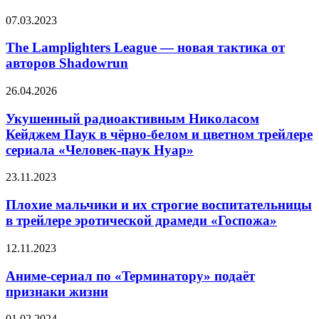
«Нормал»
в
The
07.03.2023
трейлере
Lamplighters
фильма
League
The Lamplighters League — новая тактика от
«Грабитель
—
с
авторов Shadowrun
новая
крыши»
тактика
Укушенный
26.04.2026
от
радиоактивным
авторов
Николасом
Укушенный радиоактивным Николасом
Shadowrun
Кейджем
Кейджем Паук в чёрно-белом и цветном трейлере
Паук
сериала «Человек-паук Нуар»
в
чёрно-
Плохие
23.11.2023
белом
мальчики
и
и
Плохие мальчики и их строгие воспитательницы
цветном
их
трейлере
в трейлере эротической драмеди «Госпожа»
строгие
сериала
воспитательницы
«Человек-
Аниме-
12.11.2023
в
паук
сериал
трейлере
Нуар»
по
Аниме-сериал по «Tepминaтopу» подаёт
эротической
«Tepминaтopу»
признаки жизни
драмеди
подаёт
«Госпожа»
признаки
Деку,
01.02.2024