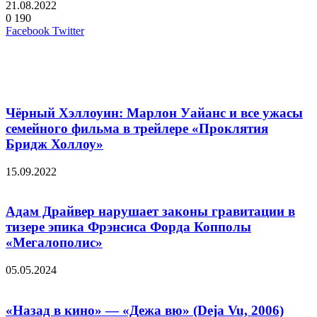
21.08.2022
0
190
LinkedIn
Pinterest
Вконтакте
Одноклассники
Skype
WhatsApp
Telegram
Viber
Facebook
Twitter
Похожие фильмы
Чёрный Хэллоуин: Марлон Уайанс и все ужасы
семейного фильма в трейлере «Проклятия
Бридж Холлоу»
15.09.2022
Адам Драйвер нарушает законы гравитации в
тизере эпика Фрэнсиса Форда Копполы
«Мегалополис»
05.05.2024
«Назад в кино» — «Дежа вю» (Deja Vu, 2006)