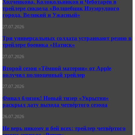
и
Ходченкова, Колокольников и Чеботарёв в
Чеботарёв
трейлере сиквела «Волшебник Изумрудного
в
города. Великий и Ужасный»
трейлере
сиквела
Три
27.07.2026
«Волшебник
универсальных
Изумрудного
солдата
Три универсальных солдата устраивают резню в
города.
устраивают
Великий
трейлере боевика «Натиск»
резню
и
в
Ужасный»
Второй
27.07.2026
трейлере
сезон
боевика
«Тёмной
Второй сезон «Тёмной материи» от Apple
«Натиск»
материи»
получил полноценный трейлер
от
Apple
Финал
27.07.2026
получил
близок!
полноценный
Новый
Финал близок! Новый тизер «Укрытия»
трейлер
тизер
раскрыл дату выхода четвёртого сезона
«Укрытия»
раскрыл
Не
26.07.2026
дату
верь
выхода
никому
Не верь никому и бей всех: трейлер четвёртого
четвёртого
и
сезона сериала «Ричер»
сезона