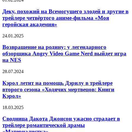
жизни
похожий
на
Деку, похожий на Всемогущего злодей и другие в
Всемогущего
трейлере четвёртого аниме-фильма «Моя
злодей
геройская академия»
и
другие
Возвращение
24.01.2025
в
на
трейлере
родину:
Возвращение на родину: у легендарного
четвёртого
у
аниме-
обзорщика Angry Video Game Nerd выйдет игра
легендарного
фильма
на NES
обзорщика
«Моя
Angry
геройская
Кэрол
28.07.2024
Video
академия»
летит
Game
на
Кэрол летит на помощь Дэрилу в трейлере
Nerd
помощь
выйдет
второго сезона «Ходячих мертвецов: Книги
Дэрилу
игра
Кэрол»
в
на
трейлере
NES
Сводница
18.03.2025
второго
Дакота
сезона
Джонсон
Сводница Дакота Джонсон ужасно страдает в
«Ходячих
ужасно
мертвецов:
трейлере романтической драмы
страдает
Книги
«Материалистка»