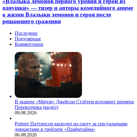
первого
«Владыка демонов первого уровня и герой из
прокат
уровня
однушки» — тизер и авторы комедийного аниме
(дублированный
и
трейлер)
о жизни Владыки демонов и героя после
герой
решающего сражения
из
однушки»
—
Последние
тизер
Популярные
и
Комментарии
авторы
комедийного
аниме
о
жизни
Владыки
демонов
и
героя
после
В экшене «Мятеж» Джейсон Стэйтем вспомнит времена
решающего
Перевозчика (видео)
сражения
09.08.2026
Роберт Паттинсон выходит на охоту за сексуальными
девиантами в трейлере «Праймтайма»
06.08.2026