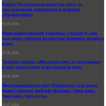
Перевозчика
выходит
Роберт Паттинсон выходит на охоту за
(видео)
на
сексуальными девиантами в трейлере
охоту
«Праймтайма»
за
сексуальными
Финальный
05.08.2026
девиантами
трейлер
в
ужастика
Финальный трейлер ужастика «Астрал 6: они
трейлере
«Астрал
«Праймтайма»
уже здесь» обещает полностью изменить правила
6:
игры
они
уже
Трейлер
05.08.2026
здесь»
экшена
обещает
«Жестокая
Трейлер экшена «Жестокая ночь 2» показывает
полностью
ночь 2»
изменить
в деле злого Санту и его опасную жену
показывает
правила
в
игры
Несостоявшийся
04.08.2026
деле
Блэйд
злого
Махершала
Несостоявшийся Блэйд Махершала Али резво
Санту
Али
машет мечом в трейлере фильма «Твоя мать,
и
резво
его
твоя мать, твоя мать»
машет
опасную
мечом
жену
Позеленевший
31.07.2026
в