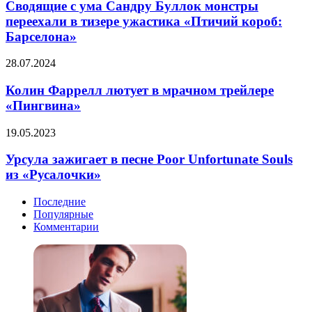
ума
Сводящие с ума Сандру Буллок монстры
часть
Сандру
переехали в тизере ужастика «Птичий короб:
5
Буллок
Барселона»
монстры
переехали
Колин
28.07.2024
в
Фаррелл
тизере
лютует
Колин Фаррелл лютует в мрачном трейлере
ужастика
в
«Птичий
«Пингвина»
мрачном
короб:
трейлере
Барселона»
Урсула
19.05.2023
«Пингвина»
зажигает
в
Урсула зажигает в песне Poor Unfortunate Souls
песне
из «Русалочки»
Poor
Unfortunate
Последние
Souls
Популярные
из
Комментарии
«Русалочки»