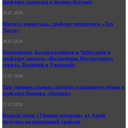
трейлере скатился в полное безумие
«Аферы
первом
Томаса
трейлере
Крауна»
Милота
29.07.2026
скатился
вернулась:
в
трейлер
Милота вернулась: трейлер четвёртого «Тед
полное
четвёртого
Лассо»
безумие
«Тед
Лассо»
Ходченкова,
28.07.2026
Колокольников
и
Ходченкова, Колокольников и Чеботарёв в
Чеботарёв
трейлере сиквела «Волшебник Изумрудного
в
города. Великий и Ужасный»
трейлере
сиквела
Три
27.07.2026
«Волшебник
универсальных
Изумрудного
солдата
Три универсальных солдата устраивают резню в
города.
устраивают
Великий
трейлере боевика «Натиск»
резню
и
в
Ужасный»
Второй
27.07.2026
трейлере
сезон
боевика
«Тёмной
Второй сезон «Тёмной материи» от Apple
«Натиск»
материи»
получил полноценный трейлер
от