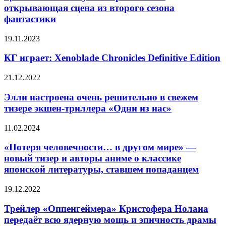
«Вторжения»
открывающая сцена из второго сезона
—
фантастики
открывающая
сцена
КГ
19.11.2023
из
играет:
второго
Xenoblade
КГ играет: Xenoblade Chronicles Definitive Edition
сезона
Chronicles
фантастики
Definitive
Элли
21.12.2022
Edition
настроена
очень
Элли настроена очень решительно в свежем
решительно
тизере экшен-триллера «Одни из нас»
в
свежем
«Потеря
11.02.2024
тизере
человечности…
экшен-
в
«Потеря человечности… в другом мире» —
триллера
другом
новый тизер и авторы аниме о классике
«Одни
мире»
из
японской литературы, ставшем попаданцем
—
нас»
новый
Трейлер
19.12.2022
тизер
«Оппенгеймера»
и
Кристофера
Трейлер «Оппенгеймера» Кристофера Нолана
авторы
Нолана
аниме
передаёт всю ядерную мощь и эпичность драмы
передаёт