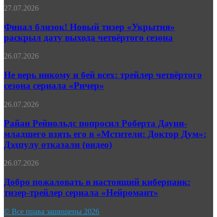
Apple
Финал
27.07.2026
получил
близок!
полноценный
Новый
Финал близок! Новый тизер «Укрытия»
трейлер
тизер
раскрыл дату выхода четвёртого сезона
«Укрытия»
раскрыл
Не
26.07.2026
дату
верь
выхода
никому
Не верь никому и бей всех: трейлер четвёртого
четвёртого
и
сезона сериала «Ричер»
сезона
бей
всех:
Райан
26.07.2026
трейлер
Рейнольдс
четвёртого
попросил
Райан Рейнольдс попросил Роберта Дауни-
сезона
Роберта
младшего взять его в «Мстители: Доктор Дум»:
сериала
Дауни-
«Ричер»
Дэдпулу отказали (видео)
младшего
взять
Добро
26.07.2026
его
пожаловать
в
в
Добро пожаловать в настоящий киберпанк:
«Мстители:
настоящий
Доктор
тизер-трейлер сериала «Нейромант»
киберпанк:
Дум»:
тизер-
Дэдпулу
© Все права защищены 2026
трейлер