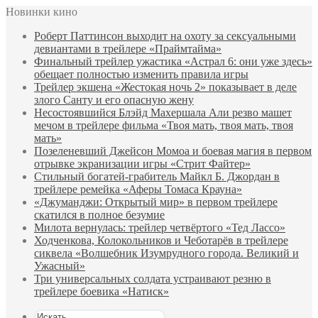
Новинки кино
Роберт Паттинсон выходит на охоту за сексуальными
девиантами в трейлере «Праймтайма»
Финальный трейлер ужастика «Астрал 6: они уже здесь»
обещает полностью изменить правила игры
Трейлер экшена «Жестокая ночь 2» показывает в деле
злого Санту и его опасную жену
Несостоявшийся Блэйд Махершала Али резво машет
мечом в трейлере фильма «Твоя мать, твоя мать, твоя
мать»
Позеленевший Джейсон Момоа и боевая магия в первом
отрывке экранизации игры «Стрит Файтер»
Стильный богатей-грабитель Майкл Б. Джордан в
трейлере ремейка «Аферы Томаса Крауна»
«Джуманджи: Открытый мир» в первом трейлере
скатился в полное безумие
Милота вернулась: трейлер четвёртого «Тед Лассо»
Ходченкова, Колокольников и Чеботарёв в трейлере
сиквела «Волшебник Изумрудного города. Великий и
Ужасный»
Три универсальных солдата устраивают резню в
трейлере боевика «Натиск»