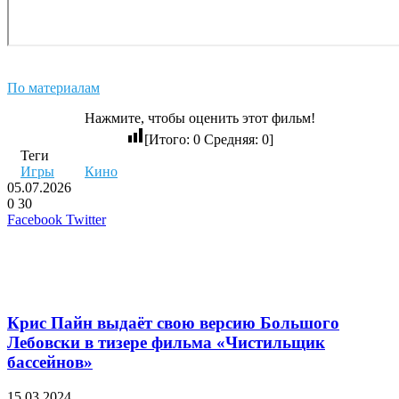
По материалам
Нажмите, чтобы оценить этот фильм!
[Итого:
0
Средняя:
0
]
Теги
Игры
Кино
05.07.2026
0
30
LinkedIn
Pinterest
Вконтакте
Одноклассники
Skype
WhatsApp
Telegram
Viber
Facebook
Twitter
Похожие фильмы
Крис Пайн выдаёт свою версию Большого
Лебовски в тизере фильма «Чистильщик
бассейнов»
15.03.2024