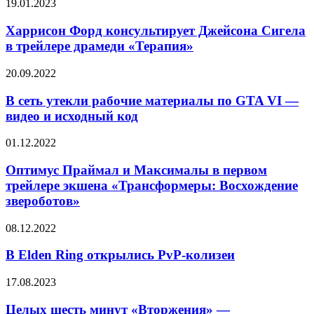
Харрисон
19.01.2023
Форд
консультирует
Харрисон Форд консультирует Джейсона Сигела
Джейсона
в трейлере драмеди «Терапия»
Сигела
в
В
20.09.2022
трейлере
сеть
драмеди
утекли
В сеть утекли рабочие материалы по GTA VI —
«Терапия»
рабочие
видео и исходный код
материалы
по
Оптимус
01.12.2022
GTA
Праймал
VI
и
Оптимус Праймал и Максималы в первом
—
Максималы
трейлере экшена «Трансформеры: Восхождение
видео
в
и
звероботов»
первом
исходный
трейлере
код
В
08.12.2022
экшена
Elden
«Трансформеры:
Ring
В Elden Ring открылись PvP-колизеи
Восхождение
открылись
звероботов»
PvP-
Целых
17.08.2023
колизеи
шесть
минут
Целых шесть минут «Вторжения» —