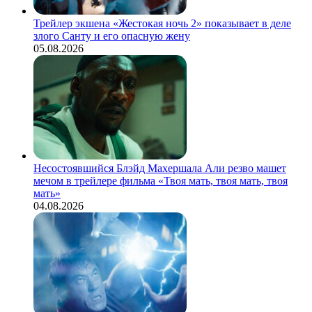
Трейлер экшена «Жестокая ночь 2» показывает в деле
злого Санту и его опасную жену
05.08.2026
Несостоявшийся Блэйд Махершала Али резво машет
мечом в трейлере фильма «Твоя мать, твоя мать, твоя
мать»
04.08.2026