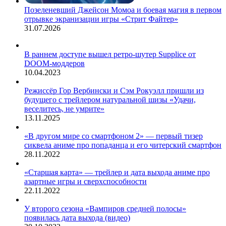
Позеленевший Джейсон Момоа и боевая магия в первом
отрывке экранизации игры «Стрит Файтер»
31.07.2026
В раннем доступе вышел ретро-шутер Supplice от
DOOM-моддеров
10.04.2023
Режиссёр Гор Вербински и Сэм Рокуэлл пришли из
будущего с трейлером натуральной шизы «Удачи,
веселитесь, не умрите»
13.11.2025
«В другом мире со смартфоном 2» — первый тизер
сиквела аниме про попаданца и его читерский смартфон
28.11.2022
«Старшая карта» — трейлер и дата выхода аниме про
азартные игры и сверхспособности
22.11.2022
У второго сезона «Вампиров средней полосы»
появилась дата выхода (видео)