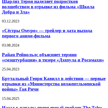
наделяет
Шарлиз Терон наделяет подростков
«Презумпция
подростков
волшебством в отрывке из фильма «Школа
невиновности»
волшебством
Добра и Зла»
в
отрывке
«Сёстры
03.12.2023
из
Омуро»
фильма
—
«Сёстры Омуро» — трейлер и дата выхода
«Школа
трейлер
Добра
первого аниме-фильма
и
и
дата
Зла»
Райан
03.08.2024
выхода
Рейнольдс
первого
объясняет
Райан Рейнольдс объясняет термин
аниме-
термин
«смэштурбация» в тизере «Дэдпула и Росомахи»
фильма
«смэштурбация»
в
Брутальный
25.04.2023
тизере
Генри
«Дэдпула
Кавилл
Брутальный Генри Кавилл в действии — первые
и
в
отрывки из «Министерства неджентльменской
Росомахи»
действии
войны» Гая Ричи
—
первые
Назад
15.04.2025
отрывки
к
из
началу:
Назад к началу: премьерный трейлер The Talos
«Министерства