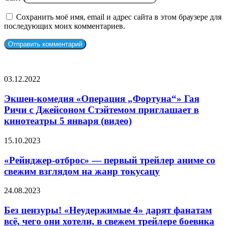
Сохранить моё имя, email и адрес сайта в этом браузере для
последующих моих комментариев.
СЛУЧАЙНЫЕ ФИЛЬМЫ
Экшен-
03.12.2022
комедия
«Операция
Экшен-комедия «Операция „Фортуна“» Гая
„Фортуна“»
Ричи с Джейсоном Стэйтемом приглашает в
Гая
кинотеатры 5 января (видео)
Ричи
с
«Рейнджер-
15.10.2023
Джейсоном
отброс»
Стэйтемом
—
«Рейнджер-отброс» — первый трейлер аниме со
приглашает
первый
в
свежим взглядом на жанр токусацу
трейлер
кинотеатры
аниме
5
Без
24.08.2023
со
января
цензуры!
свежим
(видео)
«Неудержимые
Без цензуры! «Неудержимые 4» дарят фанатам
взглядом
4»
всё, чего они хотели, в свежем трейлере боевика
на