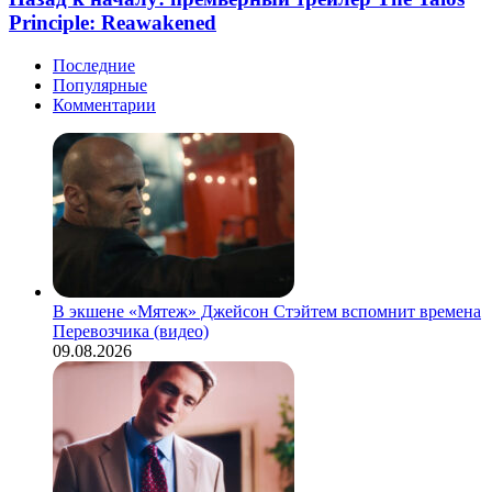
премьерный
неджентльменской
Principle: Reawakened
трейлер
войны»
The
Гая
Последние
Talos
Ричи
Популярные
Principle:
Комментарии
Reawakened
В экшене «Мятеж» Джейсон Стэйтем вспомнит времена
Перевозчика (видео)
09.08.2026