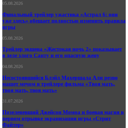
Финальный
05.08.2026
девиантами
трейлер
в
ужастика
Финальный трейлер ужастика «Астрал 6: они
трейлере
«Астрал
«Праймтайма»
уже здесь» обещает полностью изменить правила
6:
игры
они
уже
Трейлер
05.08.2026
здесь»
экшена
обещает
«Жестокая
Трейлер экшена «Жестокая ночь 2» показывает
полностью
ночь 2»
изменить
в деле злого Санту и его опасную жену
показывает
правила
в
игры
Несостоявшийся
04.08.2026
деле
Блэйд
злого
Махершала
Несостоявшийся Блэйд Махершала Али резво
Санту
Али
машет мечом в трейлере фильма «Твоя мать,
и
резво
его
твоя мать, твоя мать»
машет
опасную
мечом
жену
Позеленевший
31.07.2026
в
Джейсон
трейлере
Момоа
Позеленевший Джейсон Момоа и боевая магия в
фильма
и
«Твоя
первом отрывке экранизации игры «Стрит
боевая
мать,
Файтер»
магия
твоя