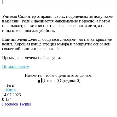
Учитель Сплинтер отправил своих подопечных за покупками
в магазин. Ролик начинается максимально пафосно, а потом
показывает, насколько центральные персонажи дети, а не
ниндзя-машины для убийств.
Ещё им очень хочется общаться с людьми, но папка-крыса не
велит. Хорошая концентрация юмора и раскрытие основной
сюжетной линии и персонажей.
Премьера намечена на 2 августа.
По материалам
Нажмите, чтобы оценить этот фильм!
[Итого:
0
Средняя:
0
]
Теги
Кино
14.07.2023
0
134
LinkedIn
Pinterest
Вконтакте
Одноклассники
Skype
WhatsApp
Telegram
Viber
Facebook
Twitter
Похожие фильмы