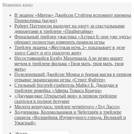
Новинки кино
В экшене «Мятеж» Джейсон Стэйтем вспомнит времена
Перевозчика (видео)
Роберт Паттинсон выходит на охоту за сексуальными
девиантами в трейлере «Праймтайма»
Финальный трейлер ужастика «Астрал 6: они уже здесь»
обещает полностью изменить правила игры
Трейлер экшена «Жестокая ночь 2» показывает в деле
злого Санту и его опасную жену
Несостоявшийся Блэйд Махершала Али резво машет
мечом в трейлере фильма «Твоя мать, твоя мать, твоя
мать»
Позеленевший Джейсон Момоа и боевая магия в первом
отрывке экранизации игры «Стрит Файтер»
Стильный богатей-грабитель Майкл Б. Джордан в
трейлере ремейка «Аферы Томаса Крауна»
«Джуманджи: Открытый мир» в первом трейлере
скатился в полное безумие
Милота вернулась: трейлер четвёртого «Тед Лассо»
Ходченкова, Колокольников и Чеботарёв в трейлере
сиквела «Волшебник Изумрудного города. Великий и
Ужасный»