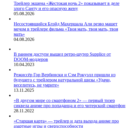
Трейлер экшена «Жестокая ночь 2» показывает в деле
злого Санту и его опасную жену
05.08.2026
Несостоявшийся Блэйд Махершала Али резво машет
мечом в трейлере фильма «Твоя мать, твоя мать, твоя
мать»
04.08.2026
В раннем доступе вышел ретро-шутер Supplice от
DOOM-моддеров
10.04.2023
Режиссёр Гор Вербински и Сэм Рокуэлл пришли из
будущего с трейлером натуральной шизы «Удачи,
веселитесь, не умрите»
13.11.2025
«В другом мире со смартфоном 2» — первый тизер
сиквела аниме про попаданца и его читерский смартфон
28.11.2022
«Старшая карта» — трейлер и дата выхода аниме про
азартные игры и сверхспособности