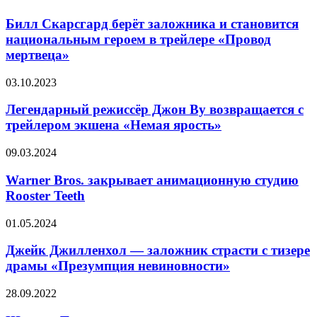
2.0
Скарсгард
берёт
Билл Скарсгард берёт заложника и становится
заложника
национальным героем в трейлере «Провод
и
мертвеца»
становится
национальным
Легендарный
03.10.2023
героем
режиссёр
в
Джон
Легендарный режиссёр Джон Ву возвращается с
трейлере
Ву
«Провод
трейлером экшена «Немая ярость»
возвращается
мертвеца»
с
Warner
09.03.2024
трейлером
Bros.
экшена
закрывает
Warner Bros. закрывает анимационную студию
«Немая
анимационную
Rooster Teeth
ярость»
студию
Rooster
Джейк
01.05.2024
Teeth
Джилленхол
—
Джейк Джилленхол — заложник страсти с тизере
заложник
драмы «Презумпция невиновности»
страсти
с
Шарлиз
28.09.2022
тизере
Терон
драмы