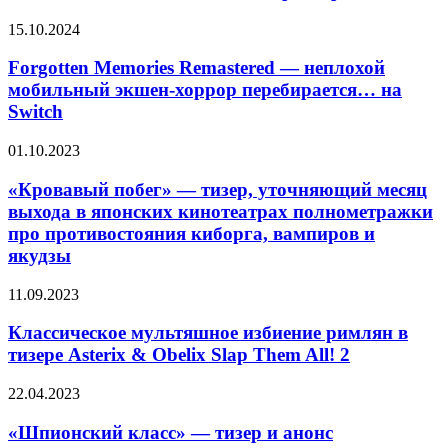
дарят
жанр
фанатам
токусацу
Forgotten
15.10.2024
всё,
Memories
чего
Remastered
Forgotten Memories Remastered — неплохой
они
—
мобильный экшен-хоррор перебирается… на
хотели,
неплохой
в
Switch
мобильный
свежем
экшен-
трейлере
«Кровавый
01.10.2023
хоррор
боевика
побег»
перебирается…
—
«Кровавый побег» — тизер, уточняющий месяц
на
тизер,
Switch
выхода в японских кинотеатрах полнометражки
уточняющий
про противостояния киборга, вампиров и
месяц
якудзы
выхода
в
Классическое
японских
11.09.2023
мультяшное
кинотеатрах
избиение
полнометражки
Классическое мультяшное избиение римлян в
римлян
про
тизере Asterix & Obelix Slap Them All! 2
в
противостояния
тизере
киборга,
«Шпионский
22.04.2023
Asterix
вампиров
класс»
&
и
—
«Шпионский класс» — тизер и анонс
Obelix
якудзы
тизер